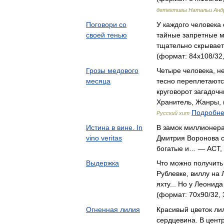
детективы Натальи Анд
Поговори со
У каждого человека 
своей тенью
тайные запретные м
тщательно скрывает
(формат: 84x108/32,
Грозы медового
Четыре человека, н
месяца
тесно переплетаютс
круговорот загадоч
Хранитель, Жанры, (
Подробнее
Русский хит
Истина в вине. In
В замок миллионера
vino veritas
Дмитрия Воронова с
богатые и… — АСТ,
Выдержка
Что можно получить
Рублевке, виллу на
яхту... Но у Леони
(формат: 70x90/32, 
Огненная лилия
Красивый цветок лил
сердцевина. В центр