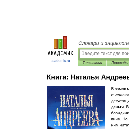
Словари и энциклоп
academic.ru
Толкования
Переводы
Книга:
Наталья Андреев
В замок 
съезжают
дегустац
деньги. В
блондинк
вине. Но 
ним чита