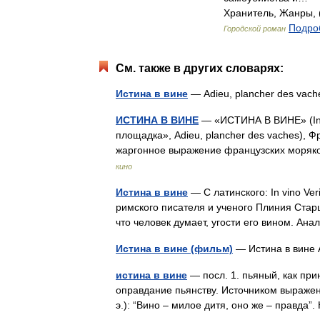
Хранитель, Жанры, (
Подроб
Городской роман
См. также в других словарях:
Истина в вине
— Adieu, plancher des va
ИСТИНА В ВИНЕ
— «ИСТИНА В ВИНЕ» (In v
площадка», Adieu, plancher des vaches), 
жаргонное выражение французских моряк
кино
Истина в вине
— С латинского: In vino Ver
римского писателя и ученого Плиния Старше
что человек думает, угости его вином. А
Истина в вине (фильм)
— Истина в вине 
истина в вине
— посл. 1. пьяный, как прин
оправдание пьянству. Источником выражения
э.): “Вино – милое дитя, оно же – правда