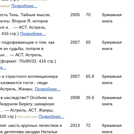
Подробнее...
реевой
есть Тень. Тайные мысли,
2005
70
бумажная
ечты. Второе Я, которое
книга
ся и… — АСТ, Астрель,
 416 стр.)
Подробнее...
е подозревающие о том, как
2007
65
бумажная
я их судьбы, попали в
книга
ных… — АСТ, Астрель,
формат: 70x90/32, 416 стр.)
...
 и страстного коллекционера
2007
65.8
бумажная
ъезжаются гости - люди
книга
 Астрель, Жанры,
Подробнее...
 в наследство? Особняк на
2008
26.6
бумажная
 Лазурном Берегу, шикарную
книга
да… — Астрель, АСТ, Жанры,
320 стр.)
Подробнее...
Русский хит
ия: шесть крупных лепест­ков и
2013
72
бумажная
е детектива-загадки На­тальи
книга