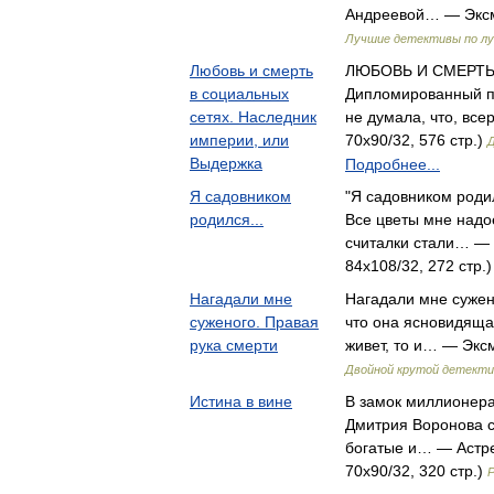
Андреевой… — Эксмо
Лучшие детективы по лу
Любовь и смерть
ЛЮБОВЬ И СМЕРТЬ
в социальных
Дипломированный п
сетях. Наследник
не думала, что, вс
империи, или
70x90/32, 576 стр.)
Выдержка
Подробнее...
Я садовником
"Я садовником роди
родился...
Все цветы мне надое
считалки стали… — 
84x108/32, 272 стр.
Нагадали мне
Нагадали мне сужен
суженого. Правая
что она ясновидяща
рука смерти
живет, то и… — Эксм
Двойной крутой детекти
Истина в вине
В замок миллионера
Дмитрия Воронова с
богатые и… — Астре
70x90/32, 320 стр.)
Р