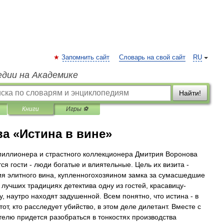
Запомнить сайт
Словарь на свой сайт
RU
едии на Академике
Найти!
Книги
Игры ⚽
а «Истина в вине»
миллионера и страстного коллекционера Дмитрия Воронова
ся гости - люди богатые и влиятельные. Цель их визита -
ия элитного вина, купленногохозяином замка за сумасшедшие
 лучших традициях детектива одну из гостей, красавицу-
у, наутро находят задушенной. Всем понятно, что истина - в
тот, кто расследует убийство, в этом деле дилетант. Вместе с
телю придется разобраться в тонкостях производства