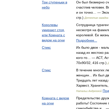
Три ступеньки в
Он был безмерно сча
небо
счастлив человек. В
и он точно… — Эксм
стр.)
Детектив-загадка
Королевы
Сотрудница тураген
умирают стоя,
несмотря на фамили
или Комната с
королевой. Ее жиз
видом на огни
Подробнее...
Стикс
Их было двое - маль
назад их жестоко ра
кого-то… — АСТ, Ас
70x90/32, 416 стр.)
Стикс
В течение многих ле
женщин... Их был дв
Тридцать лет назад
Харвест, Хранитель
Под
Натальи Андреевой
Комната с видом
Предательство друз
на огни
работы! Состояние 
самоубийства и… — 