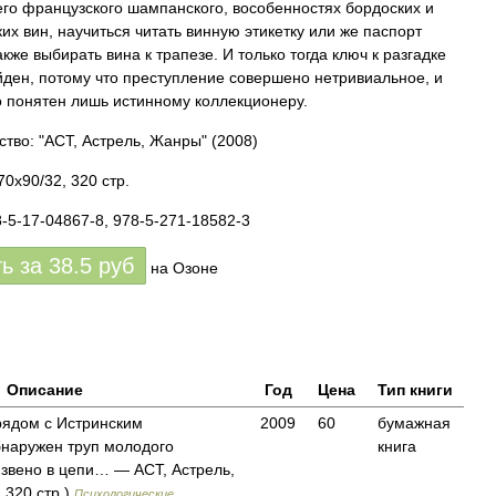
го французского шампанского, вособенностях бордоских и
ких вин, научиться читать винную этикетку или же паспорт
акже выбирать вина к трапезе. И только тогда ключ к разгадке
йден, потому что преступление совершено нетривиальное, и
о понятен лишь истинному коллекционеру.
ство: "АСТ, Астрель, Жанры"
(2008)
0x90/32, 320 стр.
8-5-17-04867-8, 978-5-271-18582-3
ть за
38.5
руб
на Озоне
Описание
Год
Цена
Тип книги
рядом с Истринским
2009
60
бумажная
наружен труп молодого
книга
звено в цепи… — АСТ, Астрель,
 320 стр.)
Психологические