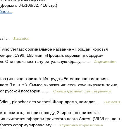
формат: 84x108/32, 416 стр.)
нее...
ches! …
Википедия
ino veritas; оригинальное название «Прощай, коровья
Франция, 1999, 155 мин. «Прощай, коровья площадка»
ов. Они произносят эту ритуальную фразу,… …
Энциклопедия
itas (ин вино вэритас). Из труда «Естественная история»
го (I в. н. э.). Смысл выражения: если хочешь узнать точно,
налог русской поговорки… …
Словарь крылатых слов и выражений
Adieu, plancher des vaches! Жанр драма, комедия …
Википедия
ято считать, говорит правду; 2. ирон. говорится как
 считается афоризм греческого поэта Алкея: (VII VI вв. до н.
”. Кратко сформулировал эту …
Справочник по фразеологии