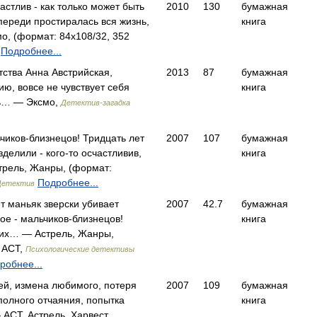
стлив - как только может быть
2010
130
бумажная
переди простиралась вся жизнь,
книга
о, (формат: 84x108/32, 352
Подробнее...
тства Анна Австрийская,
2013
87
бумажная
ю, вовсе не чувствует себя
книга
нь… — Эксмо,
Детектив-загадка
чиков-близнецов! Тридцать лет
2007
107
бумажная
зделили - кого-то осчастливив,
книга
трель, Жанры, (формат:
Подробнее...
Детектив
т маньяк зверски убивает
2007
42.7
бумажная
ое - мальчиков-близнецов!
книга
 их… — Астрель, Жанры,
, АСТ,
Психологические детективы
робнее...
ей, измена любимого, потеря
2007
109
бумажная
полного отчаяния, попытка
книга
АСТ, Астрель, Харвест,