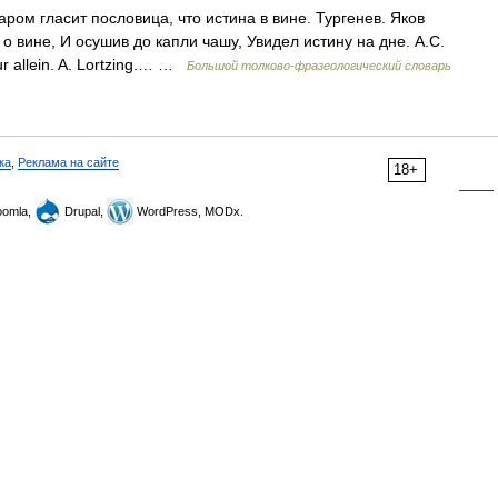
ром гласит пословица, что истина в вине. Тургенев. Яков
 о вине, И осушив до капли чашу, Увидел истину на дне. А.С.
ur allein. A. Lortzing.… …
Большой толково-фразеологический словарь
ка
,
Реклама на сайте
18+
omla,
Drupal,
WordPress, MODx.