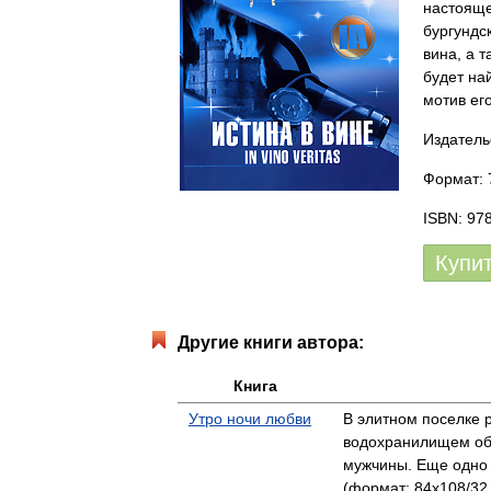
настояще
бургундс
вина, а т
будет на
мотив ег
Издатель
Формат: 7
ISBN: 97
Купи
Другие книги автора:
Книга
Утро ночи любви
В элитном поселке 
водохранилищем об
мужчины. Еще одно 
(формат: 84x108/32,