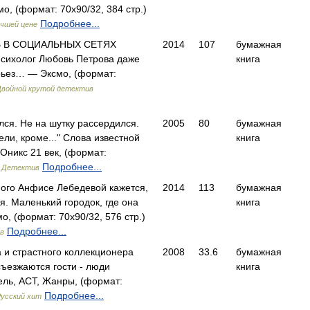
, (формат: 70x90/32, 384 стр.)
Подробнее...
чшей цене
 В СОЦИАЛЬНЫХ СЕТЯХ
2014
107
бумажная
сихолог Любовь Петрова даже
книга
ерьез… — Эксмо, (формат:
Двойной крутой детектив
лся. Не на шутку рассердился.
2005
80
бумажная
ли, кроме..." Слова известной
книга
Оникс 21 век, (формат:
)
Подробнее...
Детектив
ого Анфисе Лебедевой кажется,
2014
113
бумажная
я. Маленький городок, где она
книга
о, (формат: 70x90/32, 576 стр.)
Подробнее...
в
 и страстного коллекционера
2008
33.6
бумажная
ъезжаются гости - люди
книга
ль, АСТ, Жанры, (формат:
Подробнее...
усский хит