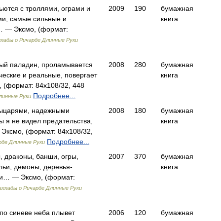
ются с троллями, ограми и
2009
190
бумажная
и, самые сильные и
книга
… — Эксмо, (формат:
лады о Ричарде Длинные Руки
ный паладин, проламывается
2008
280
бумажная
ические и реальные, повергает
книга
 (формат: 84x108/32, 448
Подробнее...
линные Руки
рыцарями, надежными
2008
180
бумажная
ы я не видел предательства,
книга
 Эксмо, (формат: 84x108/32,
Подробнее...
рде Длинные Руки
, драконы, банши, огры,
2007
370
бумажная
льи, демоны, деревья-
книга
и… — Эксмо, (формат:
аллады о Ричарде Длинные Руки
 по синеве неба плывет
2006
120
бумажная