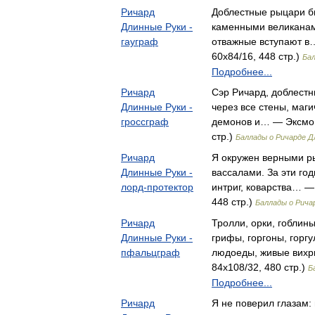
Ричард
Доблестные рыцари бь
Длинные Руки -
каменными великанам
гауграф
отважные вступают в
60x84/16, 448 стр.)
Бал
Подробнее...
Ричард
Сэр Ричард, доблест
Длинные Руки -
через все стены, маг
гроссграф
демонов и… — Эксмо,
стр.)
Баллады о Ричарде Д
Ричард
Я окружен верными 
Длинные Руки -
вассалами. За эти год
лорд-протектор
интриг, коварства… —
448 стр.)
Баллады о Рича
Ричард
Тролли, орки, гоблины
Длинные Руки -
грифы, горгоны, горгу
пфальцграф
людоеды, живые вихр
84x108/32, 480 стр.)
Б
Подробнее...
Ричард
Я не поверил глазам: