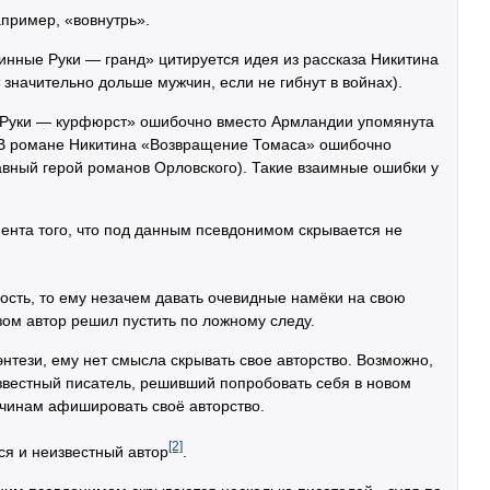
пример, «вовнутрь».
нные Руки — гранд» цитируется идея из рассказа Никитина
начительно дольше мужчин, если не гибнут в войнах).
 Руки — курфюрст» ошибочно вместо Армландии упомянута
. В романе Никитина «Возвращение Томаса» ошибочно
авный герой романов Орловского). Такие взаимные ошибки у
умента того, что под данным псевдонимом скрывается не
ость, то ему незачем давать очевидные намёки на свою
зом автор решил пустить по ложному следу.
тези, ему нет смысла скрывать свое авторство. Возможно,
звестный писатель, решивший попробовать себя в новом
ичинам афишировать своё авторство.
[2]
ся и неизвестный автор
.