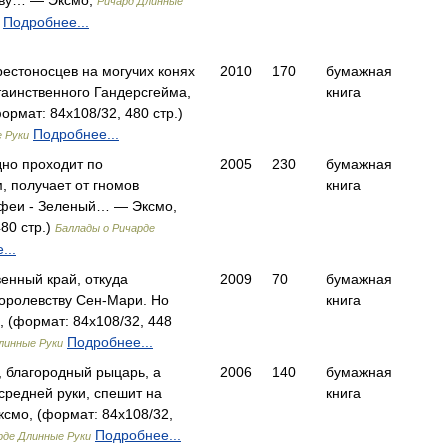
тву… — Эксмо,
Ричард Длинные
Подробнее...
естоносцев на могучих конях
2010
170
бумажная
таинственного Гандерсгейма,
книга
рмат: 84x108/32, 480 стр.)
Подробнее...
 Руки
дно проходит по
2005
230
бумажная
 получает от гномов
книга
 феи - Зеленый… — Эксмо,
80 стр.)
Баллады о Ричарде
...
венный край, откуда
2009
70
бумажная
оролевству Сен-Мари. Но
книга
 (формат: 84x108/32, 448
Подробнее...
линные Руки
 благородный рыцарь, а
2006
140
бумажная
средней руки, спешит на
книга
смо, (формат: 84x108/32,
Подробнее...
рде Длинные Руки