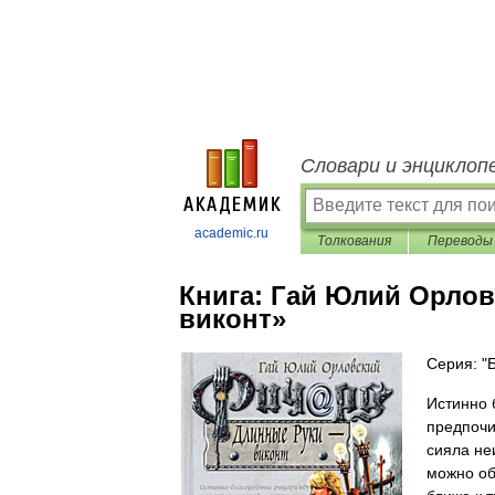
Словари и энциклоп
academic.ru
Толкования
Переводы
Книга:
Гай Юлий Орлов
виконт»
Серия: "
Истинно 
предпочи
сияла не
можно об