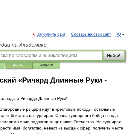
Запомнить сайт
Словарь на свой сайт
RU
едии на Академике
Найти!
Книги
Игры ⚽
ский «Ричард Длинные Руки -
Баллады о Ричарде Длинные Руки"
благородные рыцари идут в крестовые походы, остальные
тают блистать на турнирах. Слава турнирного бойца всегда
измеримо ярче подвигов защитников Отечества. На турнирах
рести имя, богатство, невест из высших сфер, получить места