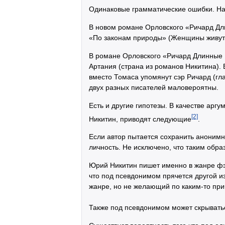
Одинаковые грамматические ошибки. На
В новом романе Орловского «Ричард Дли
«По законам природы» (Женщины живут з
В романе Орловского «Ричард Длинные
Артания (страна из романов Никитина)
вместо Томаса упомянут сэр Ричард (гл
двух разных писателей маловероятны.
Есть и другие гипотезы. В качестве арг
[2]
Никитин, приводят следующие
.
Если автор пытается сохранить анонимн
личность. Не исключено, что таким обра
Юрий Никитин пишет именно в жанре фэн
что под псевдонимом прячется другой и
жанре, но не желающий по каким-то пр
Также под псевдонимом может скрывать