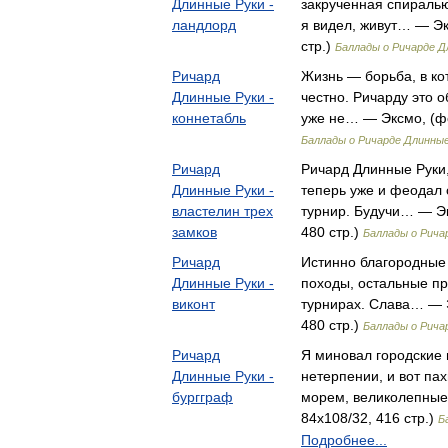
Длинные Руки -
закрученная спиралью 
ландлорд
я видел, живут… — Эк
стр.)
Баллады о Ричарде Д
Ричард
Жизнь — борьба, в ко
Длинные Руки -
честно. Ричарду это 
коннетабль
уже не… — Эксмо, (фо
Баллады о Ричарде Длинные
Ричард
Ричард Длинные Руки,
Длинные Руки -
теперь уже и феодал 
властелин трех
турнир. Будучи… — Эк
замков
480 стр.)
Баллады о Рича
Ричард
Истинно благородные 
Длинные Руки -
походы, остальные пр
виконт
турнирах. Слава… — Э
480 стр.)
Баллады о Рича
Ричард
Я миновал городские в
Длинные Руки -
нетерпении, и вот па
бургграф
морем, великолепные
84x108/32, 416 стр.)
Б
Подробнее...