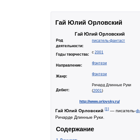
Гай Юлий Орловский
Гай Юлий Орловский
Род
писатель-фантаст
деятельности:
с
2001
Годы творчества:
Фэнтези
Направление:
Фэнтези
Жанр:
Ричард Длинные Руки
Дебют:
(
2001
)
http://www.orlovsky.ru/
[1]
Гай Юлий Орловский
— писатель-
ф
Ричарде Длинные Руки.
Содержание
1
Личность