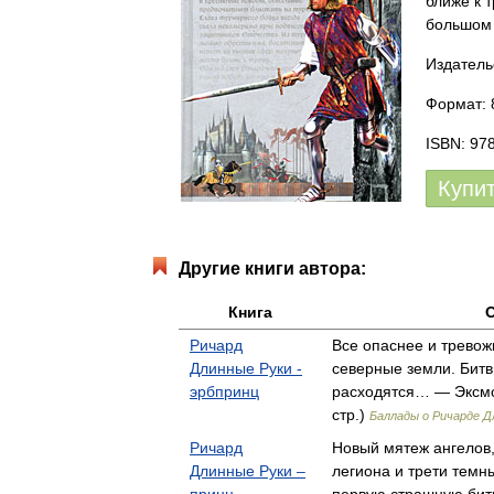
ближе к 
большом 
Издатель
Формат: 
ISBN: 97
Купи
Другие книги автора:
Книга
Ричард
Все опаснее и тревож
Длинные Руки -
северные земли. Бит
эрбпринц
расходятся… — Эксмо
стр.)
Баллады о Ричарде Д
Ричард
Новый мятеж ангелов,
Длинные Руки –
легиона и трети темны