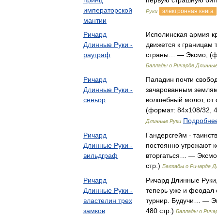
принц
первую страшную би
императорской
электронная книга
Руки
мантии
Ричард
Исполинская армия кр
Длинные Руки -
движется к границам 
рауграф
страны… — Эксмо, (фо
Баллады о Ричарде Длинные
Ричард
Паладин почти свобо
Длинные Руки -
зачарованным землям,
сеньор
волшебный молот, от
(формат: 84x108/32, 4
Подробнее
Длинные Руки
Ричард
Гандерсгейм - таинст
Длинные Руки -
постоянно угрожают к
вильдграф
вторгаться… — Эксмо,
стр.)
Баллады о Ричарде Д
Ричард
Ричард Длинные Руки,
Длинные Руки -
теперь уже и феодал 
властелин трех
турнир. Будучи… — Эк
замков
480 стр.)
Баллады о Рича