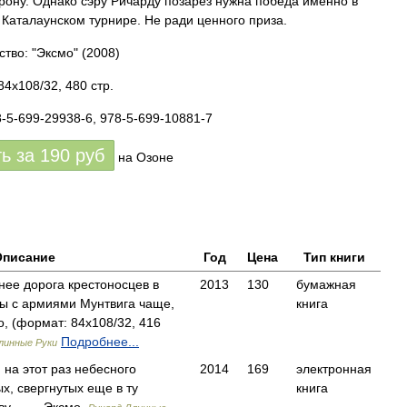
трону. Однако сэру Ричарду позарез нужна победа именно в
Каталаунском турнире. Не ради ценного приза.
ство: "Эксмо"
(2008)
84x108/32, 480 стр.
8-5-699-29938-6, 978-5-699-10881-7
ть за
190
руб
на Озоне
Описание
Год
Цена
Тип книги
нее дорога крестоносцев в
2013
130
бумажная
вы с армиями Мунтвига чаще,
книга
, (формат: 84x108/32, 416
Подробнее...
линные Руки
 на этот раз небесного
2014
169
электронная
х, свергнутых еще в ту
книга