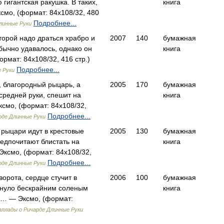
гигантская ракушка. В таких,
книга
смо, (формат: 84x108/32, 480
Подробнее...
линные Руки
торой надо драться храбро и
2007
140
бумажная
обычно удавалось, однако он
книга
рмат: 84x108/32, 416 стр.)
Подробнее...
 Руки
 благородный рыцарь, а
2005
170
бумажная
средней руки, спешит на
книга
смо, (формат: 84x108/32,
Подробнее...
рде Длинные Руки
рыцари идут в крестовые
2005
130
бумажная
едпочитают блистать на
книга
ксмо, (формат: 84x108/32,
Подробнее...
рде Длинные Руки
орота, сердце стучит в
2006
100
бумажная
хнуло бескрайним соленым
книга
… — Эксмо, (формат:
аллады о Ричарде Длинные Руки