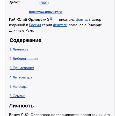
Дебют:
(
2001
)
http://www.orlovsky.ru/
[1]
Гай Юлий Орловский
— писатель-
фантаст
, автор
изданной в
России
серии
фэнтези
-романов о Ричарде
Длинные Руки.
Содержание
1
Личность
2
Библиография
3
Примечания
4
Литература
5
Награды
6
Ссылки
Личность
Вокруг Г. Ю. Орловского поддерживается ореол тайны, его