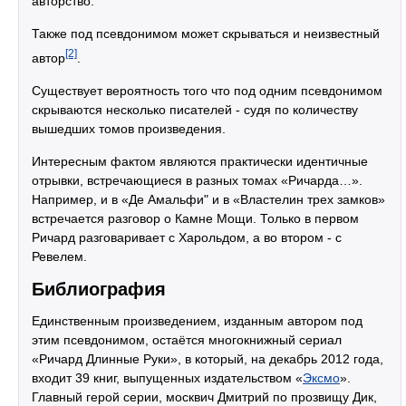
авторство.
Также под псевдонимом может скрываться и неизвестный
[2]
автор
.
Существует вероятность того что под одним псевдонимом
скрываются несколько писателей - судя по количеству
вышедших томов произведения.
Интересным фактом являются практически идентичные
отрывки, встречающиеся в разных томах «Ричарда…».
Например, и в «Де Амальфи" и в «Властелин трех замков»
встречается разговор о Камне Мощи. Только в первом
Ричард разговаривает с Харольдом, а во втором - с
Ревелем.
Библиография
Единственным произведением, изданным автором под
этим псевдонимом, остаётся многокнижный сериал
«Ричард Длинные Руки», в который, на декабрь 2012 года,
входит 39 книг, выпущенных издательством «
Эксмо
».
Главный герой серии, москвич Дмитрий по прозвищу Дик,