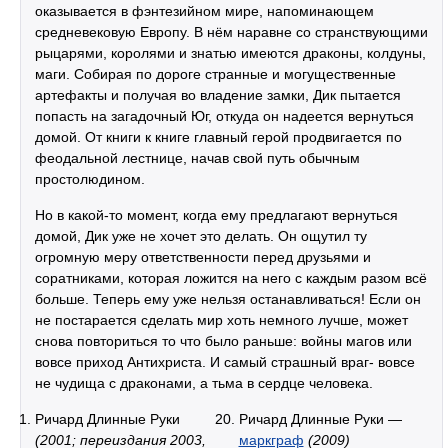
оказывается в фэнтезийном мире, напоминающем
средневековую Европу. В нём наравне со странствующими
рыцарями, королями и знатью имеются драконы, колдуны,
маги. Собирая по дороге странные и могущественные
артефакты и получая во владение замки, Дик пытается
попасть на загадочный Юг, откуда он надеется вернуться
домой. От книги к книге главный герой продвигается по
феодальной лестнице, начав свой путь обычным
простолюдином.
Но в какой-то момент, когда ему предлагают вернуться
домой, Дик уже не хочет это делать. Он ощутил ту
огромную меру ответственности перед друзьями и
соратниками, которая ложится на него с каждым разом всё
больше. Теперь ему уже нельзя останавливаться! Если он
не постарается сделать мир хоть немного лучше, может
снова повториться то что было раньше: войны магов или
вовсе приход Антихриста. И самый страшный враг- вовсе
не чудища с драконами, а тьма в сердце человека.
Ричард Длинные Руки
Ричард Длинные Руки —
(2001; переиздания 2003,
маркграф
(2009)