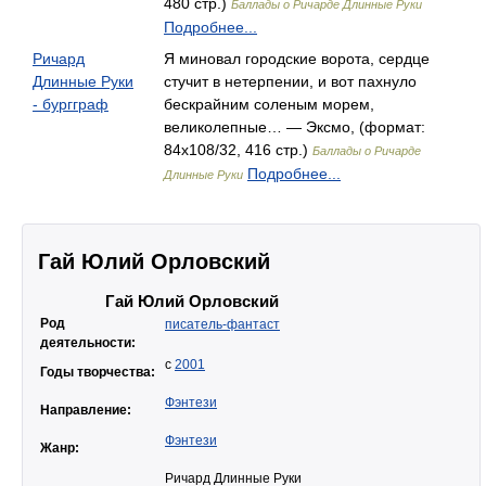
480 стр.)
Баллады о Ричарде Длинные Руки
Подробнее...
Ричард
Я миновал городские ворота, сердце
Длинные Руки
стучит в нетерпении, и вот пахнуло
- бургграф
бескрайним соленым морем,
великолепные… — Эксмо, (формат:
84x108/32, 416 стр.)
Баллады о Ричарде
Подробнее...
Длинные Руки
Гай Юлий Орловский
Гай Юлий Орловский
Род
писатель-фантаст
деятельности:
с
2001
Годы творчества:
Фэнтези
Направление:
Фэнтези
Жанр:
Ричард Длинные Руки