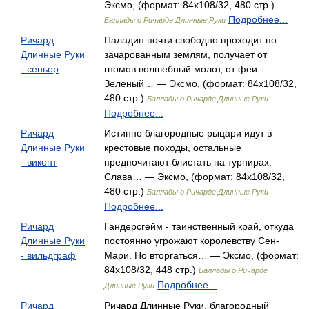
Эксмо, (формат: 84x108/32, 480 стр.)
Подробнее...
Баллады о Ричарде Длинные Руки
Ричард
Паладин почти свободно проходит по
Длинные Руки
зачарованным землям, получает от
- сеньор
гномов волшебный молот, от феи -
Зеленый… — Эксмо, (формат: 84x108/32,
480 стр.)
Баллады о Ричарде Длинные Руки
Подробнее...
Ричард
Истинно благородные рыцари идут в
Длинные Руки
крестовые походы, остальные
- виконт
предпочитают блистать на турнирах.
Слава… — Эксмо, (формат: 84x108/32,
480 стр.)
Баллады о Ричарде Длинные Руки
Подробнее...
Ричард
Гандерсгейм - таинственный край, откуда
Длинные Руки
постоянно угрожают королевству Сен-
- вильдграф
Мари. Но вторгаться… — Эксмо, (формат:
84x108/32, 448 стр.)
Баллады о Ричарде
Подробнее...
Длинные Руки
Ричард
Ричард Длинные Руки, благородный