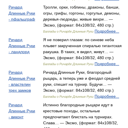
Ричард
Тролли, орки, гоблины, драконы, банши,
Длинные Руки
огры, грифы, горгоны, горгульи, демоны,
- пфальцграф
деревья-людоеды, живые вихри… —
Эксмо, (формат: 84x108/32, 480 стр.)
Подробнее...
Баллады о Ричарде Длинные Руки
Ричард
Я не поверил глазам: по синеве неба
Длинные Руки
плывет закрученная спиралью гигантская
- ландлорд
ракушка. В таких, я видел, живут… —
Эксмо, (формат: 84x108/32, 480 стр.)
Подробнее...
Баллады о Ричарде Длинные Руки
Ричард
Ричард Длинные Руки, благородный
Длинные Руки
рыцарь, а теперь уже и феодал средней
- властелин
руки, спешит на турнир. Будучи… —
трех замков
Эксмо, (формат: 84x108/32, 480 стр.)
Подробнее...
Баллады о Ричарде Длинные Руки
Ричард
Истинно благородные рыцари идут в
Длинные Руки
крестовые походы, остальные
- виконт
предпочитают блистать на турнирах.
Слава… — Эксмо, (формат: 84x108/32,