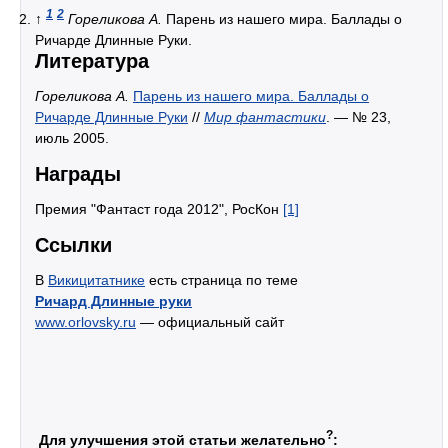
1
2
↑
Гореликова А.
Парень из нашего мира. Баллады о
Ричарде Длинные Руки.
Литература
Гореликова А.
Парень из нашего мира. Баллады о
Ричарде Длинные Руки
//
Мир фантастики
. — № 23,
июль 2005.
Награды
Премия "Фантаст года 2012", РосКон
[1]
Ссылки
В
Викицитатнике
есть страница по теме
Ричард Длинные руки
www.orlovsky.ru
— официальный сайт
?
Для улучшения этой статьи желательно
: