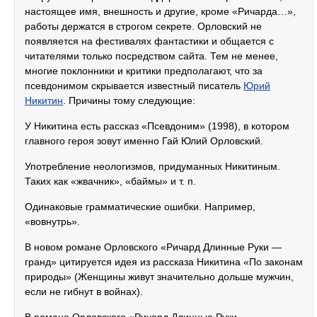
настоящее имя, внешность и другие, кроме «Ричарда…»,
работы держатся в строгом секрете. Орловский не
появляется на фестивалях фантастики и общается с
читателями только посредством сайта. Тем не менее,
многие поклонники и критики предполагают, что за
псевдонимом скрывается известный писатель
Юрий
Никитин
. Причины тому следующие:
У Никитина есть рассказ «Псевдоним» (1998), в котором
главного героя зовут именно Гай Юлий Орловский.
Употребление неологизмов, придуманных Никитиным.
Таких как «жвачник», «баймы» и т. п.
Одинаковые грамматические ошибки. Например,
«вовнутрь».
В новом романе Орловского «Ричард Длинные Руки —
гранд» цитируется идея из рассказа Никитина «По законам
природы» (Женщины живут значительно дольше мужчин,
если не гибнут в войнах).
В романе Орловского «Ричард Длинные Руки —