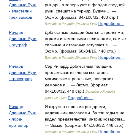
Длинные Руки
рыцарь, а теперь уже и феодал средней
- властелин
руки, спешит на турнир. Будучи… —
трех замков
Эксмо, (формат: 84x108/32, 480 стр.)
Подробнее...
Баллады о Ричарде Длинные Руки
Ричард
Доблестные рыцари бьются с троллями,
Длинные Руки
ограми и каменными великанами, самые
- гауграф
сильные и отважные вступают в… —
Эксмо, (формат: 60x84/16, 448 стр.)
Подробнее...
Баллады о Ричарде Длинные Руки
Ричард
Сэр Ричард, доблестный паладин,
Длинные Руки
проламывается через все стены,
- гроссграф
магические и реальные, повергает
демонов и… — Эксмо, (формат:
84x108/32, 448 стр.)
Баллады о Ричарде
Подробнее...
Длинные Руки
Ричард
Я окружен верными рыцарями,
Длинные Руки
надежными вассалами. За эти годы я не
- лорд-
видел предательства, интриг, коварства…
протектор
— Эксмо, (формат: 84x108/32, 448 стр.)
Подробнее...
Баллады о Ричарде Длинные Руки