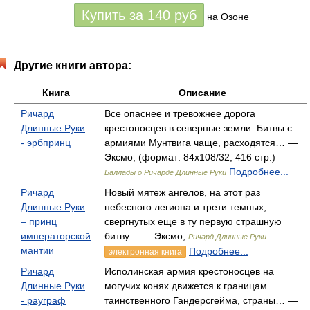
Купить за
140
руб
на Озоне
Другие книги автора:
Книга
Описание
Ричард
Все опаснее и тревожнее дорога
Длинные Руки
крестоносцев в северные земли. Битвы с
- эрбпринц
армиями Мунтвига чаще, расходятся… —
Эксмо, (формат: 84x108/32, 416 стр.)
Подробнее...
Баллады о Ричарде Длинные Руки
Ричард
Новый мятеж ангелов, на этот раз
Длинные Руки
небесного легиона и трети темных,
– принц
свергнутых еще в ту первую страшную
императорской
битву… — Эксмо,
Ричард Длинные Руки
мантии
Подробнее...
электронная книга
Ричард
Исполинская армия крестоносцев на
Длинные Руки
могучих конях движется к границам
- рауграф
таинственного Гандерсгейма, страны… —