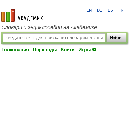
EN
DE
ES
FR
academic.ru
Словари и энциклопедии на Академике
Найти!
Толкования
Переводы
Книги
Игры ⚽