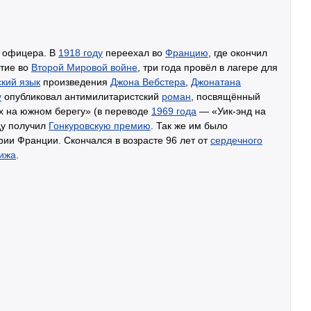
е офицера. В
1918 году
переехал во
Францию
, где окончил
стие во
Второй Мировой войне
, три года провёл в лагере для
кий язык
произведения
Джона Вебстера
,
Джонатана
у
опубликовал антимилитаристский
роман
, посвящённый
х на южном берегу» (в переводе
1969 года
— «Уик-энд на
оду получил
Гонкуровскую премию
. Так же им было
рии Франции. Скончался в возрасте 96 лет от
сердечного
ижа
.