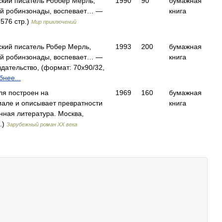
ский писатель Роббер Мерль,
1990
90
бумажная
кой робинзонады, воспевает… —
книга
576 стр.)
Мир приключений
ский писатель Робер Мерль,
1993
200
бумажная
кой робинзонады, воспевает… —
книга
дательство, (формат: 70x90/32,
нее...
ля построен на
1969
160
бумажная
але и описывает превратности
книга
ная литература. Москва,
.)
Зарубежный роман XX века