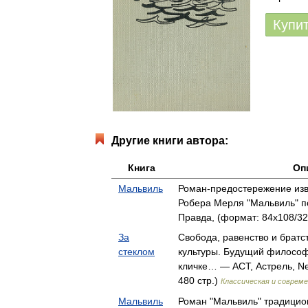
Купи
Другие книги автора:
Книга
Оп
Мальвиль
Роман-предостережение изв
Робера Мерля "Мальвиль" п
Правда, (формат: 84x108/32,
За
Свобода, равенство и братс
стеклом
культуры. Будущий философ
кличке… — АСТ, Астрель, Neo
480 стр.)
Классическая и совреме
Мальвиль
Роман "Мальвиль" традицио