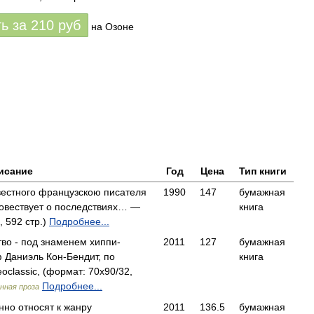
ть за
210
руб
на Озоне
исание
Год
Цена
Тип книги
естного французскою писателя
1990
147
бумажная
овествует о последствиях… —
книга
 592 стр.)
Подробнее...
тво - под знаменем хиппи-
2011
127
бумажная
 Даниэль Кон-Бендит, по
книга
classic, (формат: 70x90/32,
Подробнее...
нная проза
нно относят к жанру
2011
136.5
бумажная