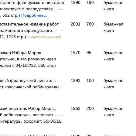
естного французского писателя
1990
190
бумажная
повествует о последствиях… —
книга
 592 стр.)
Подробнее...
дставительное издание работ
2001
780
бумажная
 знаменитого французского… —
книга
2, 1216 стр.)
Библиотека мировой
назвал Робера Мерля
1970
95
бумажная
ительно, в его романах идеи
книга
рмат: 84x108/32, 365 стр.)
нный французский писатель
1993
100
бумажная
 от классической робинзонады…
книга
ский писатель Робер Мерль,
1963
200
бумажная
кой робинзонады, воспевает… —
книга
итературы, (формат: 60x90/16,