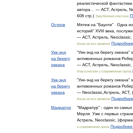
реалистической фантастики
автора… — АСТ, Астрель, Ne
608 стр.)
П
Зарубежная классика
Остров
Мятеж на "Баунти" . Одна и
историй" XVIII века, послу
— АСТ, Астрель, Neoclassic,
Подробнее.
Книга на все времена
Уик-энд
"Уик-энд на берегу океана"
на берегу
антивоенных романов Робе
океана
— АСТ, Астрель, Neoclassic,
Классическая и современная проза
Уик-энд
"Уик-энд на берегу океана"
на берегу
антивоенных романов Робе
океана
— Neoclassic,Астрель, АСТ, 
Подробнее.
Книга на все времена
Мадрапур
"Мадрапур" - один из самы
Мерля. Уже с первых стран
Астрель, Neoclassic, (форма
Подробнее.
и современная проза