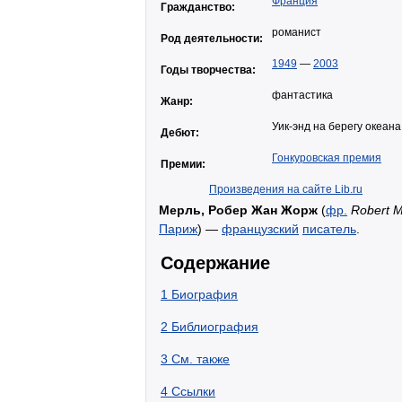
Франция
Гражданство:
романист
Род деятельности:
1949
—
2003
Годы творчества:
фантастика
Жанр:
Уик-энд на берегу океана
Дебют:
Гонкуровская премия
Премии:
Произведения на сайте Lib.ru
Мерль, Робер Жан Жорж
(
фр.
Robert M
Париж
) —
французский
писатель
.
Содержание
1
Биография
2
Библиография
3
См. также
4
Ссылки