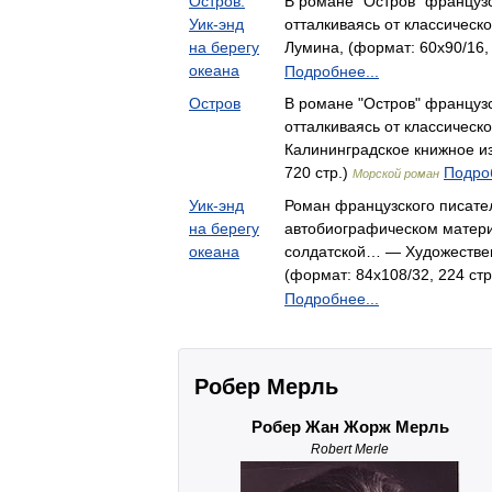
Остров.
В романе "Остров" француз
Уик-энд
отталкиваясь от классичес
на берегу
Лумина, (формат: 60x90/16, 
океана
Подробнее...
Остров
В романе "Остров" француз
отталкиваясь от классичес
Калининградское книжное из
720 стр.)
Подроб
Морской роман
Уик-энд
Роман французского писате
на берегу
автобиографическом матери
океана
солдатской… — Художествен
(формат: 84x108/32, 224 стр
Подробнее...
Робер Мерль
Робер Жан Жорж Мерль
Robert Merle