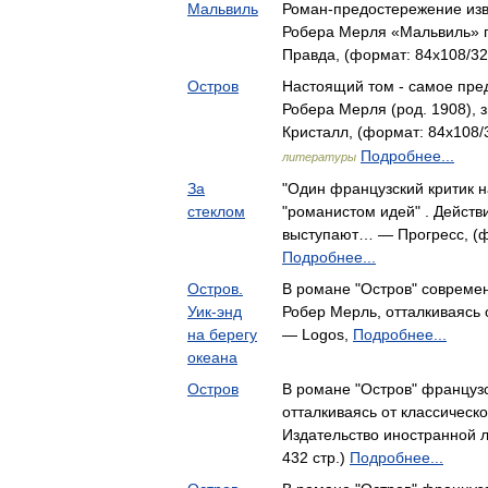
Мальвиль
Роман-предостережение изв
Робера Мерля «Мальвиль» 
Правда, (формат: 84x108/32,
Остров
Настоящий том - самое пре
Робера Мерля (род. 1908),
Кристалл, (формат: 84x108/3
Подробнее...
литературы
За
"Один французский критик 
стеклом
"романистом идей" . Действ
выступают… — Прогресс, (фо
Подробнее...
Остров.
В романе "Остров" совреме
Уик-энд
Робер Мерль, отталкиваясь
на берегу
— Logos,
Подробнее...
океана
Остров
В романе "Остров" француз
отталкиваясь от классичес
Издательство иностранной л
432 стр.)
Подробнее...