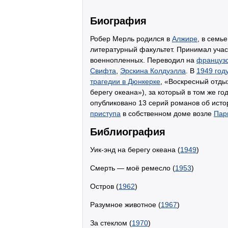
Биография
Робер Мерль родился в
Алжире
, в семь
литературный факультет. Принимал уча
военнопленных. Переводил на
французс
Свифта
,
Эрскина Колдуэлла
. В
1949 год
трагедии в Дюнкерке
, «Воскресный отды
берегу океана»), за который в том же г
опубликовано 13 серий романов об исто
приступа
в собственном доме возле
Пар
Библиография
Уик-энд на берегу океана (
1949
)
Смерть — моё ремесло (
1953
)
Остров (
1962
)
Разумное животное (
1967
)
За стеклом (
1970
)