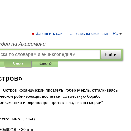
Запомнить сайт
Словарь на свой сайт
RU
едии на Академике
Найти!
Книги
Игры ⚽
стров»
 "Остров" французский писатель Робер Мерль, отталкиваясь
ической робинзонады, воспевает совместную борьбу
ов Океании и европейцев против "владычицы морей" -
.
ство: "Мир"
(1964)
0x90/16, 430 стр.