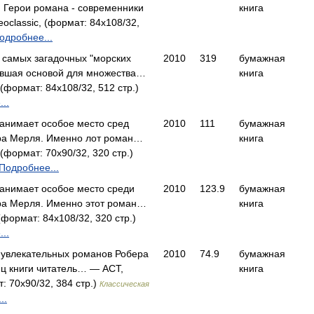
. Герои романа - современники
книга
oclassic, (формат: 84x108/32,
одробнее...
з самых загадочных "морских
2010
319
бумажная
жившая основой для множества…
книга
 (формат: 84x108/32, 512 стр.)
..
 занимает особое место сред
2010
111
бумажная
ра Мерля. Именно лот роман…
книга
 (формат: 70x90/32, 320 стр.)
Подробнее...
 занимает особое место среди
2010
123.9
бумажная
ра Мерля. Именно этот роман…
книга
(формат: 84x108/32, 320 стр.)
..
х увлекательных романов Робера
2010
74.9
бумажная
иц книги читатель… — АСТ,
книга
т: 70x90/32, 384 стр.)
Классическая
..