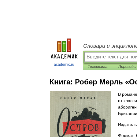
Словари и энциклоп
academic.ru
Толкования
Переводы
Книга:
Робер Мерль «О
В романе
от класс
абориген
Британии
Издатель
Формат: 6