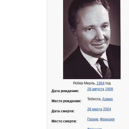
Робер Мерль,
1964
год
28 августа
1908
Дата рождения:
Тебесса,
Алжир
Место рождения:
28 марта
2004
Дата смерти:
Париж
,
Франция
Место смерти: