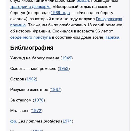
опубликовал антимилитаристский
роман
, посвящённый
трагедии в Дюнкерке
, «Воскресный отдых на южном
берегу» (в переводе
1969 года
— «Уик-энд на берегу
океана»), за который в том же году получил
Гонкуровскую
премию
. Так же им было опубликовано 13 серий романов
об истории Франции. Скончался в возрасте 96 лет от
сердечного приступа
в собственном доме возле
Парижа
.
Библиография
Уик-энд на берегу океана (
1949
)
Смерть — моё ремесло (
1953
)
Остров (
1962
)
Разумное животное (
1967
)
За стеклом (
1970
)
Мальвиль (
1972
)
фр.
Les hommes protégés
(
1974
)