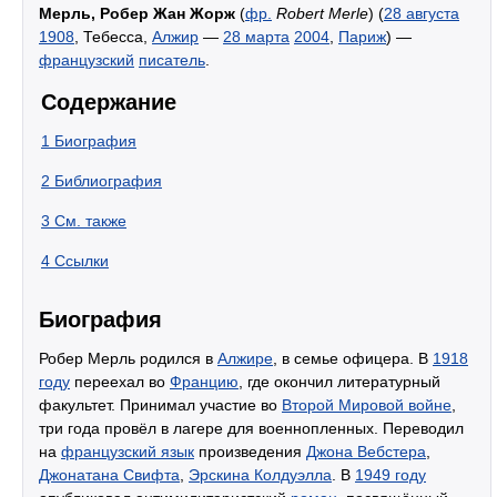
Мерль, Робер Жан Жорж
(
фр.
Robert Merle
) (
28 августа
1908
, Тебесса,
Алжир
—
28 марта
2004
,
Париж
) —
французский
писатель
.
Содержание
1
Биография
2
Библиография
3
См. также
4
Ссылки
Биография
Робер Мерль родился в
Алжире
, в семье офицера. В
1918
году
переехал во
Францию
, где окончил литературный
факультет. Принимал участие во
Второй Мировой войне
,
три года провёл в лагере для военнопленных. Переводил
на
французский язык
произведения
Джона Вебстера
,
Джонатана Свифта
,
Эрскина Колдуэлла
. В
1949 году