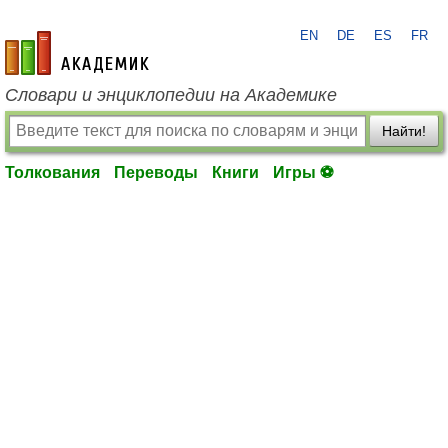
EN
DE
ES
FR
academic.ru
Словари и энциклопедии на Академике
Найти!
Толкования
Переводы
Книги
Игры ⚽