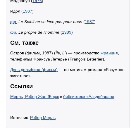
Мадрапур (
1976
)
Идол (
1987
)
фр.
Le Soleil ne se lève pas pour nous
(
1987
)
фр.
Le propre de l'homme
(
1989
)
См. также
Остров (фильм, 1987) (
Île, L'
) — производство
Франция
,
телефильм Франсуа Летерье (François Leterrier),
День дельфина (фильм)
— по мотивам романа «Разумное
животное».
Ссылки
Мерль, Робер Жан Жорж
в
библиотеке «Альдебаран»
Источник:
Робер Мерль