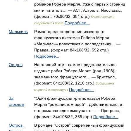
романов Робера Мерля. Уже с первых страниц
книги читатель… — АСТ, Астрель, Neoclassic,
(формат: 70x90/32, 384 стр.)
Классическая и
Подробнее...
современная проза
Мальвиль
Роман-предостережение известного
французского писателя Робера Мерля
«Мальвиль» повествует о последствиях… —
Правда, (формат: 84x108/32, 592 стр.)
Подробнее...
Остров
Настоящий том - самое представительное
издание работ Робера Мерля (род. 1908),
знаменитого французского… — Кристалл,
(формат: 84x108/32, 1216 стр.)
Библиотека
Подробнее...
мировой литературы
За
"Один французский критик назвал Робера
стеклом
Мерля "романистом идей" . Действительно, в
его романах идеи выступают… — Прогресс,
(формат: 84x108/32, 365 стр.)
Подробнее...
Остров.
В романе "Остров" современный французский