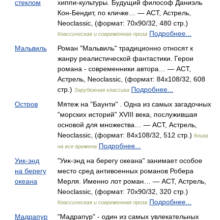
стеклом
хиппи-культуры. Будущий философ Даниэль
Кон-Бендит, по кличке… — АСТ, Астрель,
Neoclassic, (формат: 70x90/32, 480 стр.)
Подробнее...
Классическая и современная проза
Мальвиль
Роман "Мальвиль" традиционно относят к
жанру реалистической фантастики. Герои
романа - современники автора… — АСТ,
Астрель, Neoclassic, (формат: 84x108/32, 608
стр.)
Подробнее...
Зарубежная классика
Остров
Мятеж на "Баунти" . Одна из самых загадочных
"морских историй" XVIII века, послужившая
основой для множества… — АСТ, Астрель,
Neoclassic, (формат: 84x108/32, 512 стр.)
Книга
Подробнее...
на все времена
Уик-энд
"Уик-энд на берегу океана" занимает особое
на берегу
место сред антивоенных романов Робера
океана
Мерля. Именно лот роман… — АСТ, Астрель,
Neoclassic, (формат: 70x90/32, 320 стр.)
Подробнее...
Классическая и современная проза
Мадрапур
"Мадрапур" - один из самых увлекательных