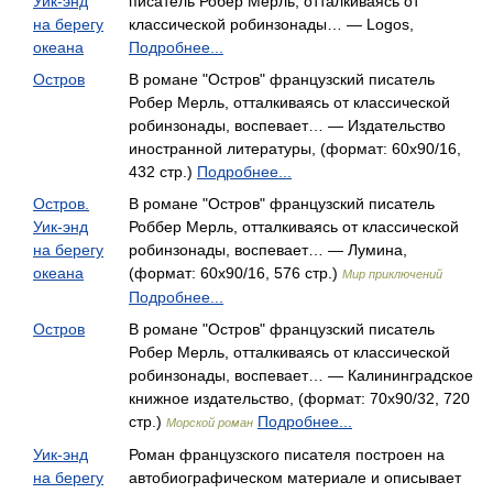
Уик-энд
писатель Робер Мерль, отталкиваясь от
на берегу
классической робинзонады… — Logos,
океана
Подробнее...
Остров
В романе "Остров" французский писатель
Робер Мерль, отталкиваясь от классической
робинзонады, воспевает… — Издательство
иностранной литературы, (формат: 60x90/16,
432 стр.)
Подробнее...
Остров.
В романе "Остров" французский писатель
Уик-энд
Роббер Мерль, отталкиваясь от классической
на берегу
робинзонады, воспевает… — Лумина,
океана
(формат: 60x90/16, 576 стр.)
Мир приключений
Подробнее...
Остров
В романе "Остров" французский писатель
Робер Мерль, отталкиваясь от классической
робинзонады, воспевает… — Калининградское
книжное издательство, (формат: 70x90/32, 720
стр.)
Подробнее...
Морской роман
Уик-энд
Роман французского писателя построен на
на берегу
автобиографическом материале и описывает