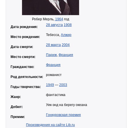
Робер Мерль,
1964
год
28 августа
1908
Дата рождения:
Тебесса,
Алжир
Место рождения:
28 марта
2004
Дата смерти:
Париж
,
Франция
Место смерти:
Франция
Гражданство:
романист
Род деятельности:
1949
—
2003
Годы творчества:
фантастика
Жанр:
Уик-энд на берегу океана
Дебют:
Гонкуровская премия
Премии:
Произведения на сайте Lib.ru