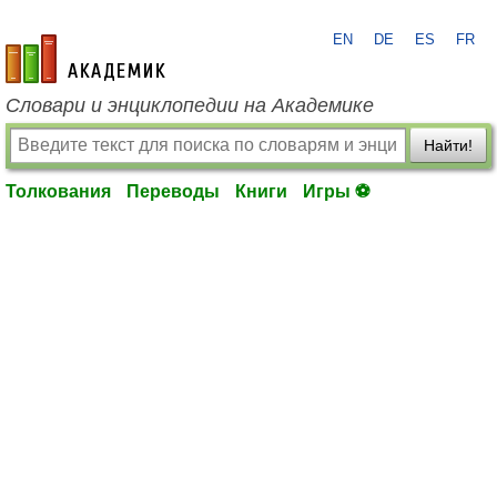
EN
DE
ES
FR
academic.ru
Словари и энциклопедии на Академике
Найти!
Толкования
Переводы
Книги
Игры ⚽