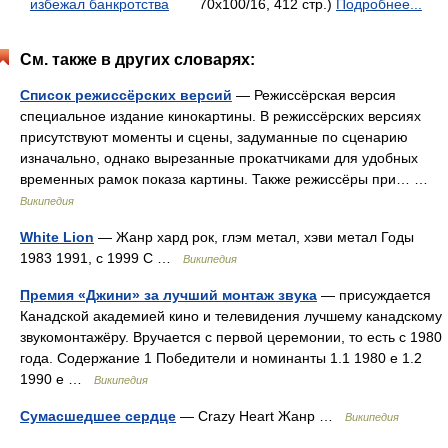
избежал банкротства
70x100/16, 412 стр.)
Подробнее...
См. также в других словарях:
Список режиссёрских версий
— Режиссёрская версия
специальное издание кинокартины. В режиссёрских версиях
присутствуют моменты и сцены, задуманные по сценарию
изначально, однако вырезанные прокатчиками для удобных
временных рамок показа картины. Также режиссёры при… …
Википедия
White Lion
— Жанр хард рок, глэм метал, хэви метал Годы
1983 1991, с 1999 С …
Википедия
Премия «Джини» за лучший монтаж звука
— присуждается
Канадской академией кино и телевидения лучшему канадскому
звукомонтажёру. Вручается с первой церемонии, то есть с 1980
года. Содержание 1 Победители и номинанты 1.1 1980 е 1.2
1990 е …
Википедия
Сумасшедшее сердце
— Crazy Heart Жанр …
Википедия