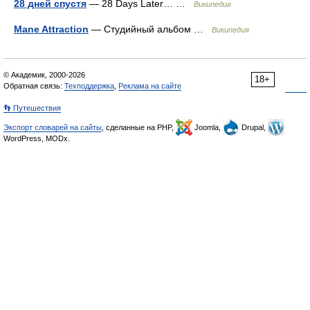
28 дней спустя
— 28 Days Later… …
Википедия
Mane Attraction
— Студийный альбом …
Википедия
© Академик, 2000-2026
18+
Обратная связь:
Техподдержка
,
Реклама на сайте
👣 Путешествия
Экспорт словарей на сайты
, сделанные на PHP,
Joomla,
Drupal,
WordPress, MODx.