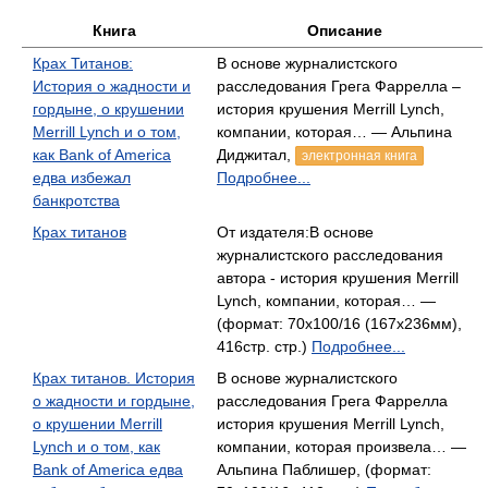
Книга
Описание
Крах Титанов:
В основе журналистского
История о жадности и
расследования Грега Фаррелла –
гордыне, о крушении
история крушения Merrill Lynch,
Merrill Lynch и о том,
компании, которая… — Альпина
как Bank of America
Диджитал,
электронная книга
едва избежал
Подробнее...
банкротства
Крах титанов
От издателя:В основе
журналистского расследования
автора - история крушения Merrill
Lynch, компании, которая… —
(формат: 70x100/16 (167x236мм),
416стр. стр.)
Подробнее...
Крах титанов. История
В основе журналистского
о жадности и гордыне,
расследования Грега Фаррелла
о крушении Merrill
история крушения Merrill Lynch,
Lynch и о том, как
компании, которая произвела… —
Bank of America едва
Альпина Паблишер, (формат: