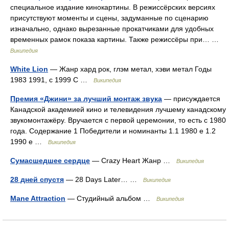
специальное издание кинокартины. В режиссёрских версиях
присутствуют моменты и сцены, задуманные по сценарию
изначально, однако вырезанные прокатчиками для удобных
временных рамок показа картины. Также режиссёры при… …
Википедия
White Lion
— Жанр хард рок, глэм метал, хэви метал Годы
1983 1991, с 1999 С …
Википедия
Премия «Джини» за лучший монтаж звука
— присуждается
Канадской академией кино и телевидения лучшему канадскому
звукомонтажёру. Вручается с первой церемонии, то есть с 1980
года. Содержание 1 Победители и номинанты 1.1 1980 е 1.2
1990 е …
Википедия
Сумасшедшее сердце
— Crazy Heart Жанр …
Википедия
28 дней спустя
— 28 Days Later… …
Википедия
Mane Attraction
— Студийный альбом …
Википедия