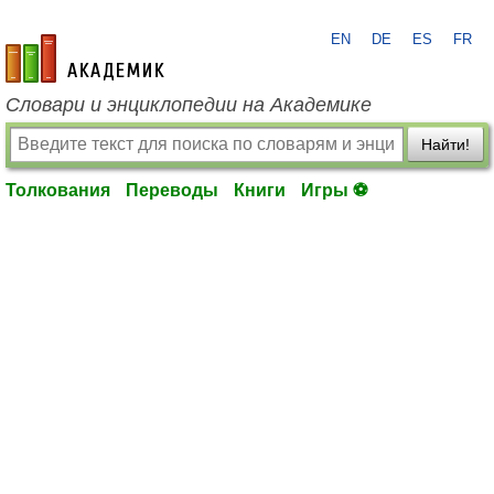
EN
DE
ES
FR
academic.ru
Словари и энциклопедии на Академике
Найти!
Толкования
Переводы
Книги
Игры ⚽