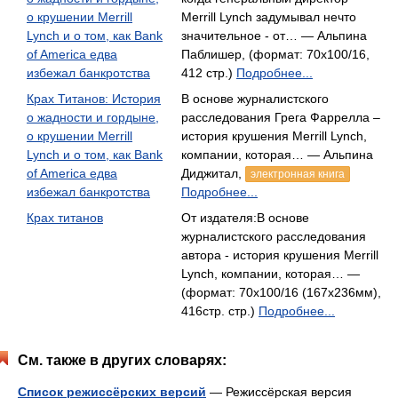
о крушении Merrill
Merrill Lynch задумывал нечто
Lynch и о том, как Bank
значительное - от… — Альпина
of America едва
Паблишер, (формат: 70x100/16,
избежал банкротства
412 стр.)
Подробнее...
Крах Титанов: История
В основе журналистского
о жадности и гордыне,
расследования Грега Фаррелла –
о крушении Merrill
история крушения Merrill Lynch,
Lynch и о том, как Bank
компании, которая… — Альпина
of America едва
Диджитал,
электронная книга
избежал банкротства
Подробнее...
Крах титанов
От издателя:В основе
журналистского расследования
автора - история крушения Merrill
Lynch, компании, которая… —
(формат: 70x100/16 (167x236мм),
416стр. стр.)
Подробнее...
См. также в других словарях:
Список режиссёрских версий
— Режиссёрская версия