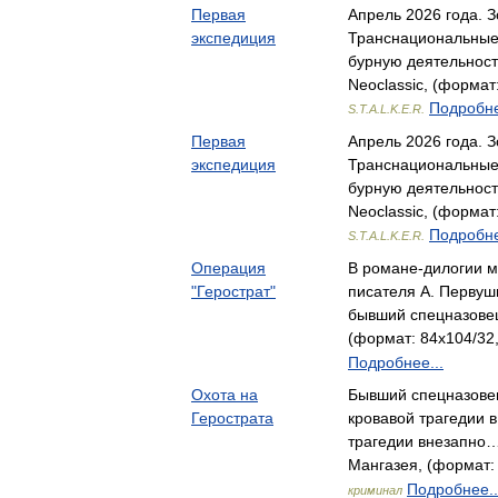
Первая
Апрель 2026 года. З
экспедиция
Транснациональные
бурную деятельност
Neoclassic, (формат:
Подробне
S.T.A.L.K.E.R.
Первая
Апрель 2026 года. З
экспедиция
Транснациональные
бурную деятельност
Neoclassic, (формат:
Подробне
S.T.A.L.K.E.R.
Операция
В романе-дилогии м
"Герострат"
писателя А. Первуш
бывший спецназове
(формат: 84x104/32,
Подробнее...
Охота на
Бывший спецназовец
Герострата
кровавой трагедии 
трагедии внезапно
Мангазея, (формат: 
Подробнее..
криминал