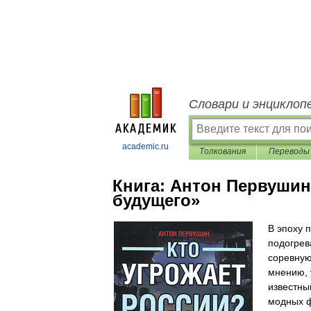
Словари и энциклоп
academic.ru
Толкования
Переводы
Книга:
Антон Первушин
будущего»
В эпоху 
подогрев
соревную
мнению, 
известны
модных ф