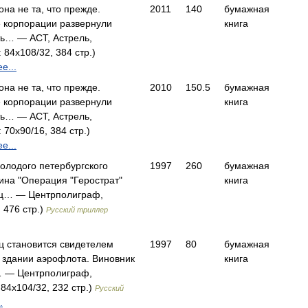
она не та, что прежде.
2011
140
бумажная
 корпорации развернули
книга
ь… — АСТ, Астрель,
 84x108/32, 384 стр.)
е...
она не та, что прежде.
2010
150.5
бумажная
 корпорации развернули
книга
ь… — АСТ, Астрель,
 70x90/16, 384 стр.)
е...
олодого петербургского
1997
260
бумажная
ина "Операция "Герострат"
книга
ц… — Центрполиграф,
 476 стр.)
Русский триллер
 становится свидетелем
1997
80
бумажная
в здании аэрофлота. Виновник
книга
… — Центрполиграф,
84x104/32, 232 стр.)
Русский
.