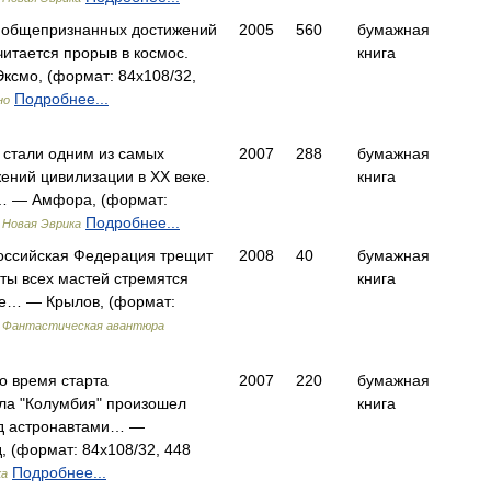
и общепризнанных достижений
2005
560
бумажная
читается прорыв в космос.
книга
ксмо, (формат: 84x108/32,
Подробнее...
но
 стали одним из самых
2007
288
бумажная
ний цивилизации в XX веке.
книга
… — Амфора, (формат:
)
Подробнее...
Новая Эврика
Российская Федерация трещит
2008
40
бумажная
ты всех мастей стремятся
книга
ое… — Крылов, (формат:
)
Фантастическая авантюра
о время старта
2007
220
бумажная
ла "Колумбия" произошел
книга
ад астронавтами… —
, (формат: 84x108/32, 448
Подробнее...
ка