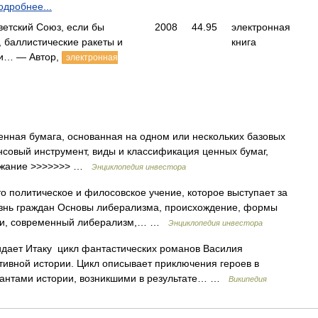
одробнее...
ветский Союз, если бы
2008
44.95
электронная
, баллистические ракеты и
книга
ли… — Автор,
электронная
ценная бумага, основанная на одном или нескольких базовых
нсовый инструмент, виды и классификация ценных бумаг,
ержание >>>>>>> …
Энциклопедия инвестора
то политическое и филосовское учение, которое выступает за
изнь граждан Основы либерализма, происхождение, формы
сли, современный либерализм,… …
Энциклопедия инвестора
дает Итаку цикл фантастических романов Василия
тивной истории. Цикл описывает приключения героев в
иантами истории, возникшими в результате… …
Википедия