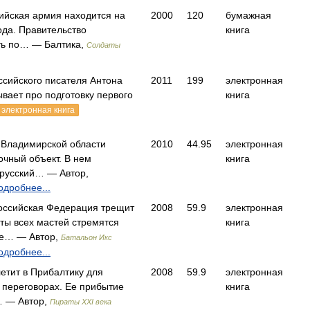
сийская армия находится на
2000
120
бумажная
ода. Правительство
книга
ть по… — Балтика,
Солдаты
ссийского писателя Антона
2011
199
электронная
вает про подготовку первого
книга
электронная книга
о Владимирской области
2010
44.95
электронная
очный объект. В нем
книга
 русский… — Автор,
одробнее...
Российская Федерация трещит
2008
59.9
электронная
ты всех мастей стремятся
книга
ое… — Автор,
Батальон Икс
одробнее...
етит в Прибалтику для
2008
59.9
электронная
х переговорах. Ее прибытие
книга
… — Автор,
Пираты XXI века