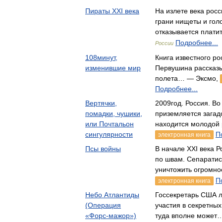
Пираты XXI века
На излете века рос
грани нищеты и гол
отказывается плати
Подробнее...
России
108минут,
Книга известного ро
изменившие мир
Первушина рассказы
полета… — Эксмо,
Подробнее...
Вертячки,
2009год. Россия. В
помадки, чушики,
приземляется загад
или Почтальон
находится молодой
сингулярности
П
электронная книга
Псы войны
В начале XXI века 
по швам. Сепаратис
уничтожить огромн
П
электронная книга
Небо Атлантиды
Госсекретарь США л
(Операция
участия в секретны
«Форс-мажор»)
туда вполне может