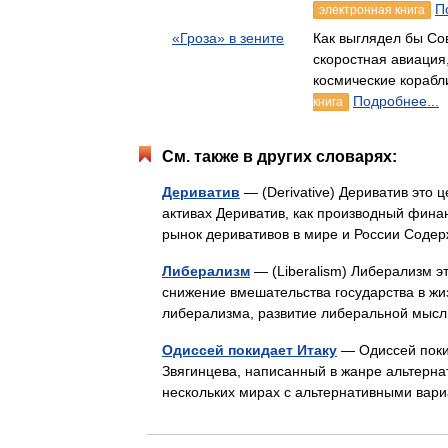
П
электронная книга
«Гроза» в зените
Как выглядел бы Со
скоростная авиация
космические кораб
Подробнее...
книга
См. также в других словарях:
Дериватив
— (Derivative) Дериватив это 
активах Дериватив, как производный фина
рынок деривативов в мире и России Сод
Либерализм
— (Liberalism) Либерализм э
снижение вмешательства государства в ж
либерализма, развитие либеральной мы
Одиссей покидает Итаку
— Одиссей поки
Звягинцева, написанный в жанре альтерна
нескольких мирах с альтернативными вар