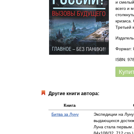
и смелый
всего и 
столкнуть
кризиса.
Третьей 
Издатель
Формат: 
ISBN: 97
Купи
Другие книги автора:
Книга
Битва за Луну
Экспедиции на Луну
выдающихся достиже
Луна стала первым
84x108/32, 712 стр.