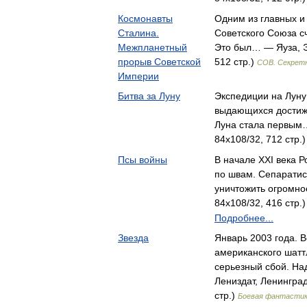
Космонавты
Одним из главных 
Сталина.
Советского Союза с
Межпланетный
Это был… — Яуза, Э
прорыв Советской
512 стр.)
СОВ. Секрет
Империи
Битва за Луну
Экспедиции на Луну
выдающихся достиже
Луна стала первым
84x108/32, 712 стр.
Псы войны
В начале XXI века 
по швам. Сепаратис
уничтожить огромн
84x108/32, 416 стр.
Подробнее...
Звезда
Январь 2003 года. В
американского шатт
серьезный сбой. Н
Лениздат, Ленинград
стр.)
Боевая фантасти