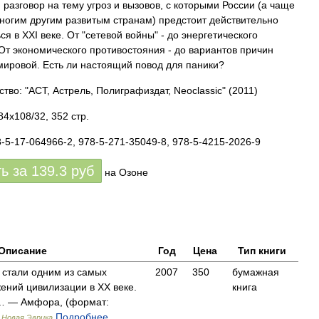
 разговор на тему угроз и вызовов, с которыми России (а чаще
многим другим развитым странам) предстоит действительно
ся в XXI веке. От "сетевой войны" - до энергетического
 От экономического противостояния - до вариантов причин
мировой. Есть ли настоящий повод для паники?
ство: "АСТ, Астрель, Полиграфиздат, Neoclassic"
(2011)
84x108/32, 352 стр.
8-5-17-064966-2, 978-5-271-35049-8, 978-5-4215-2026-9
ть за
139.3
руб
на Озоне
Описание
Год
Цена
Тип книги
 стали одним из самых
2007
350
бумажная
ний цивилизации в XX веке.
книга
… — Амфора, (формат:
)
Подробнее...
Новая Эврика