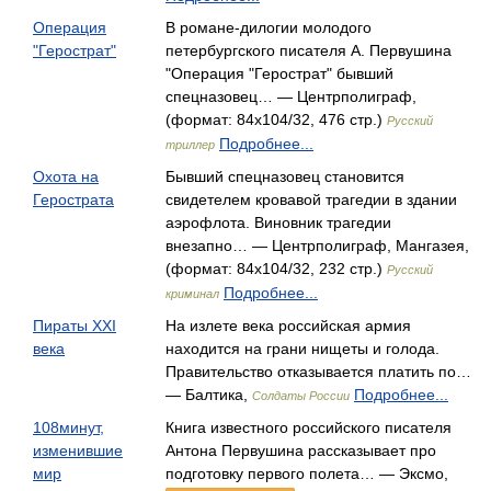
Операция
В романе-дилогии молодого
"Герострат"
петербургского писателя А. Первушина
"Операция "Герострат" бывший
спецназовец… — Центрполиграф,
(формат: 84x104/32, 476 стр.)
Русский
Подробнее...
триллер
Охота на
Бывший спецназовец становится
Герострата
свидетелем кровавой трагедии в здании
аэрофлота. Виновник трагедии
внезапно… — Центрполиграф, Мангазея,
(формат: 84x104/32, 232 стр.)
Русский
Подробнее...
криминал
Пираты XXI
На излете века российская армия
века
находится на грани нищеты и голода.
Правительство отказывается платить по…
— Балтика,
Подробнее...
Солдаты России
108минут,
Книга известного российского писателя
изменившие
Антона Первушина рассказывает про
мир
подготовку первого полета… — Эксмо,