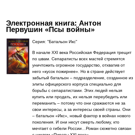
Электронная книга:
Антон
Первушин «Псы войны»
Серия: "Батальон Икс"
В начале XXI века Российская Федерация трещит
по швам. Сепаратисты всех мастей стремятся
уничтожить огромное государство, отхватив от
него «кусок пожирнее». Но в стране действует
забытый батальон – подразделение, созданное из
элиты офицерского корпуса специально для
борьбы с сепаратистами. Этих людей нельзя
купить или продать, их нельзя переубедить или
переманить – потому что они сражаются не за
свои интересы, а за интересы своей страны. Они
– батальон «Икс», новый фактор в войнах нового
поколения. И они несут смерть любому, кто
мечтает о гибели России…Роман сюжетно связан
с циклом «Пираты XXI века».