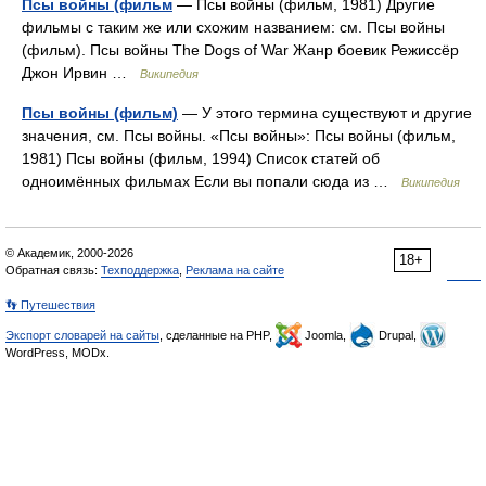
Псы войны (фильм
— Псы войны (фильм, 1981) Другие
фильмы с таким же или схожим названием: см. Псы войны
(фильм). Псы войны The Dogs of War Жанр боевик Режиссёр
Джон Ирвин …
Википедия
Псы войны (фильм)
— У этого термина существуют и другие
значения, см. Псы войны. «Псы войны»: Псы войны (фильм,
1981) Псы войны (фильм, 1994) Список статей об
одноимённых фильмах Если вы попали сюда из …
Википедия
© Академик, 2000-2026
18+
Обратная связь:
Техподдержка
,
Реклама на сайте
👣 Путешествия
Экспорт словарей на сайты
, сделанные на PHP,
Joomla,
Drupal,
WordPress, MODx.