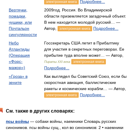
Подробнее...
электронная книга
Вертячки,
2009год. Россия. Во Владимирской
помадки,
области приземляется загадочный объект.
чушики, или
В нем находится молодой русский… —
Почтальон
Автор,
Подробнее...
электронная книга
сингулярности
Небо
Госсекретарь США летит в Прибалтику
Атлантиды
для участия в секретных переговорах. Ее
(Операция
прибытие туда вполне может… — Автор,
«Форс-
электронная книга
Пираты XXI века
мажор»)
Подробнее...
«Гроза» в
Как выглядел бы Советский Союз, если бы
зените
скоростная авиация, баллистические
ракеты и космические корабли… — Автор,
Подробнее...
электронная книга
См. также в других словарях:
псы войны
— собаки войны, наемники Словарь русских
синонимов. псы войны сущ., кол во синонимов: 2 • наемники