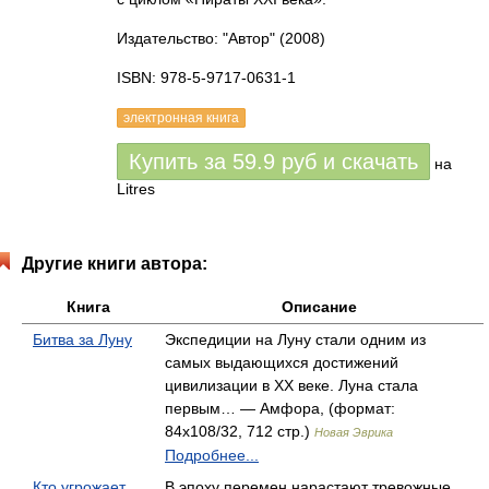
Издательство: "Автор"
(2008)
ISBN: 978-5-9717-0631-1
электронная книга
Купить за
59.9
руб
и скачать
на
Litres
Другие книги автора:
Книга
Описание
Битва за Луну
Экспедиции на Луну стали одним из
самых выдающихся достижений
цивилизации в XX веке. Луна стала
первым… — Амфора, (формат:
84x108/32, 712 стр.)
Новая Эврика
Подробнее...
Кто угрожает
В эпоху перемен нарастают тревожные