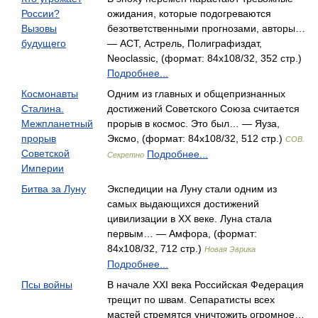
России?
ожидания, которые подогреваются
Вызовы
безответственными прогнозами, авторы…
будущего
— АСТ, Астрель, Полиграфиздат,
Neoclassic, (формат: 84x108/32, 352 стр.)
Подробнее...
Космонавты
Одним из главных и общепризнанных
Сталина.
достижений Советского Союза считается
Межпланетный
прорыв в космос. Это был… — Яуза,
прорыв
Эксмо, (формат: 84x108/32, 512 стр.)
СОВ.
Советской
Подробнее...
Секретно
Империи
Битва за Луну
Экспедиции на Луну стали одним из
самых выдающихся достижений
цивилизации в XX веке. Луна стала
первым… — Амфора, (формат:
84x108/32, 712 стр.)
Новая Эврика
Подробнее...
Псы войны
В начале XXI века Российская Федерация
трещит по швам. Сепаратисты всех
мастей стремятся уничтожить огромное…