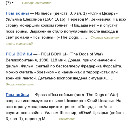
(7) • …
Словарь синонимов
Псы войны
— Из пьесы (действ. 3. явл. 1) «Юлий Цезарь»
Уильяма Шекспира (1564 1616). Перевод М. Зенкевича: На всю
страну монаршим криком грянет: «Пощады нет!» и спустит
псов войны. Выражение стало популярным после выхода в
свет романа «Псы войны» («The Dogs… …
Словарь крылатых
слов и выражений
ПСЫ ВОЙНЫ
— «ПСЫ ВОЙНЫ» (The Dogs of War)
Великобритания, 1980, 118 мин. Драма, приключенческий
фильм. Фильм, снятый по бестселлеру Фредерика Форсайта,
можно считать «боевиком» о наемниках и террористах или
военной лентой. Детально воспроизведена ситуация… …
Энциклопедия кино
Псы войны
— Фраза «Псы войны» (англ. The Dogs of War)
впервые используется в пьесе Шекспира «Юлий Цезарь»: На
всю страну монаршим криком грянет: «Пощады нет!» и
спустит псов войны. Уильям Шекспир, «Юлий Цезарь» (действ.
3, явл. 1), перевод М.… …
Википедия