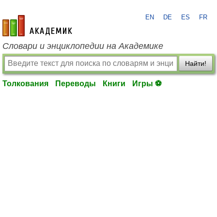
EN
DE
ES
FR
academic.ru
Словари и энциклопедии на Академике
Найти!
Толкования
Переводы
Книги
Игры ⚽