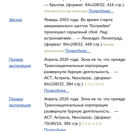
— Крылов, (формат: 84x108/32, 416 стр.)
Подробнее...
Фантастическая авантюра
Звезда
Январь 2003 года. Во время старта
американского шаттла "Колумбия"
произошел серьезный сбой. Над
астронавтами… — Лениздат, Ленинград,
(формат: 84x108/32, 448 стр.)
Боевая
Подробнее...
фантастика
Первая
Апрель 2026 года. Зона не та, что прежде.
экспедиция
Транснациональные корпорации
развернули бурную деятельность… —
АСТ, Астрель, Neoclassic, (формат:
84x108/32, 384 стр.)
S.T.A.L.K.E.R.
Подробнее...
Первая
Апрель 2026 года. Зона не та, что прежде.
экспедиция
Транснациональные корпорации
развернули бурную деятельность… —
АСТ, Астрель, Neoclassic, (формат:
70x90/16, 384 стр.)
S.T.A.L.K.E.R.
Подробнее...