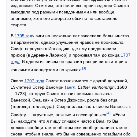
изданиями. Отметим, что почти все произведения Свифта
выходили под разными псевдонимами или вообще
анонимно, хотя его авторство обычно не составляло
секрета.
В
1705 году
виги на несколько лет завоевали большинство
в парламенте, однако улучшения нравов не произошло.
Свифт вернулся в Ирландию, где ему предоставили
приход (в деревне Ларакор) и проживал там до конца
1707
года
. В одном из писем он сравнил распри вигов и тори с
[3]
кошачьими концертами на крышах.
Около
1707 года
Свифт познакомился с другой девушкой,
19-летней Эстер Ваномри (
англ.
Esther Vanhomrigh
, 1688
—1723), которую Свифт в своих письмах называл
Ванессой. Она, как и Эстер Джонсон, росла без отца
(торговца-голландца). Сохранилась часть писем Ванессы к
[4]
Свифту — «грустные, нежные и восхищённые»
: «Если
Вы находите, что я пишу слишком часто к Вам, то Вы
должны сообщить мне об этом или вообще написать мне
снова, чтобы я знала, что Вы не совершенно позабыли обо