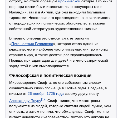
остроту, но стали образцом
иронической
сатиры. Его книги
еще при жизни были исключительно популярны как в
Ирландии, так и в Англии, где они выходили большими
тиражами. Некоторые его произведения, вне зависимости
от породивших их политических обстоятельств, зажили
собственной литературно-художественной жизнью.
В первую очередь это относится к тетралогии
«
Путешествия Гулливера
», которая стала одной из
классических и наиболее часто читаемых книг во многих
странах мира, а также десятки раз экранизировалась.
Правда, при адаптации для детей и в кино сатирический
заряд этой книги выхолащивается.
Философская и политическая позиция
Мировоззрение Свифта, по его собственным словам,
окончательно сложилось ещё в 1690-е годы. Позднее, в
письме от
26 ноября
1725 года
своему другу, поэту
[19]
Александру Поупу
Свифт пишет, что мизантропы
получаются из людей, которые считали людей лучше, чем
они есть, а затем поняли, что обманулись. Свифт же «не
питает ненависти к человечеству», потому что никогда не