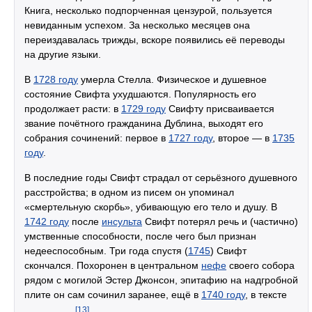
Книга, несколько подпорченная цензурой, пользуется
невиданным успехом. За несколько месяцев она
переиздавалась трижды, вскоре появились её переводы
на другие языки.
В
1728 году
умерла Стелла. Физическое и душевное
состояние Свифта ухудшаются. Популярность его
продолжает расти: в
1729 году
Свифту присваивается
звание почётного гражданина Дублина, выходят его
собрания сочинений: первое в
1727 году
, второе — в
1735
году
.
В последние годы Свифт страдал от серьёзного душевного
расстройства; в одном из писем он упоминал
«смертельную скорбь», убивающую его тело и душу. В
1742 году
после
инсульта
Свифт потерял речь и (частично)
умственные способности, после чего был признан
недееспособным. Три года спустя (
1745
) Свифт
скончался. Похоронен в центральном
нефе
своего собора
рядом с могилой Эстер Джонсон, эпитафию на надгробной
плите он сам сочинил заранее, ещё в
1740 году
, в тексте
[13]