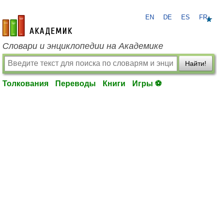
EN
DE
ES
FR
academic.ru
Словари и энциклопедии на Академике
Найти!
Толкования
Переводы
Книги
Игры ⚽