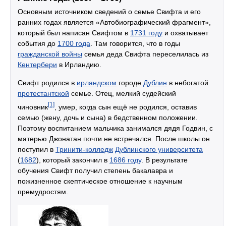
Основным источником сведений о семье Свифта и его
ранних годах является «Автобиографический фрагмент»,
который был написан Свифтом в
1731 году
и охватывает
события до
1700 года
. Там говорится, что в годы
гражданской войны
семья деда Свифта переселилась из
Кентербери
в Ирландию.
Свифт родился в
ирландском
городе
Дублин
в небогатой
протестантской
семье. Отец, мелкий судейский
[1]
чиновник
, умер, когда сын ещё не родился, оставив
семью (жену, дочь и сына) в бедственном положении.
Поэтому воспитанием мальчика занимался дядя Годвин, с
матерью Джонатан почти не встречался. После школы он
поступил в
Тринити-колледж
Дублинского университета
(
1682
), который закончил в
1686 году
. В результате
обучения Свифт получил степень бакалавра и
пожизненное скептическое отношение к научным
премудростям.