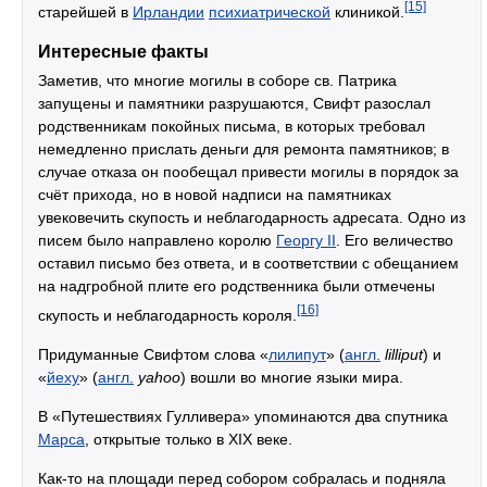
[15]
старейшей в
Ирландии
психиатрической
клиникой.
Интересные факты
Заметив, что многие могилы в соборе св. Патрика
запущены и памятники разрушаются, Свифт разослал
родственникам покойных письма, в которых требовал
немедленно прислать деньги для ремонта памятников; в
случае отказа он пообещал привести могилы в порядок за
счёт прихода, но в новой надписи на памятниках
увековечить скупость и неблагодарность адресата. Одно из
писем было направлено королю
Георгу II
. Его величество
оставил письмо без ответа, и в соответствии с обещанием
на надгробной плите его родственника были отмечены
[16]
скупость и неблагодарность короля.
Придуманные Свифтом слова «
лилипут
» (
англ.
lilliput
) и
«
йеху
» (
англ.
yahoo
) вошли во многие языки мира.
В «Путешествиях Гулливера» упоминаются два спутника
Марса
, открытые только в XIX веке.
Как-то на площади перед собором собралась и подняла