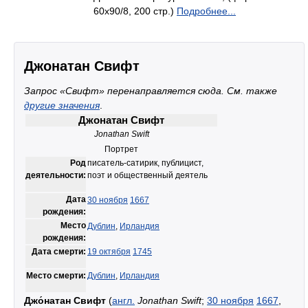
60x90/8, 200 стр.)
Подробнее...
Джонатан Свифт
Запрос «Свифт» перенаправляется сюда. Cм. также
другие значения
.
Джонатан Свифт
Jonathan Swift
Портрет
Род
писатель-сатирик, публицист,
деятельности:
поэт и общественный деятель
Дата
30 ноября
1667
рождения:
Место
Дублин
,
Ирландия
рождения:
Дата смерти:
19 октября
1745
Место смерти:
Дублин
,
Ирландия
Джо́натан Свифт
(
англ.
Jonathan Swift
;
30 ноября
1667
,