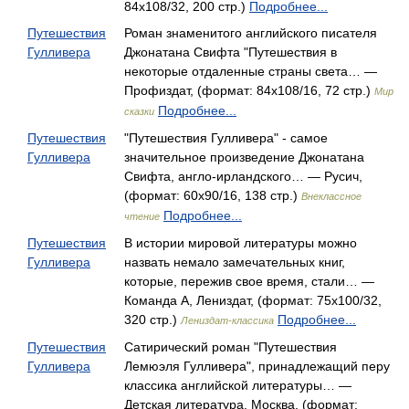
84x108/32, 200 стр.)
Подробнее...
Путешествия
Роман знаменитого английского писателя
Гулливера
Джонатана Свифта "Путешествия в
некоторые отдаленные страны света… —
Профиздат, (формат: 84x108/16, 72 стр.)
Мир
Подробнее...
сказки
Путешествия
"Путешествия Гулливера" - самое
Гулливера
значительное произведение Джонатана
Свифта, англо-ирландского… — Русич,
(формат: 60x90/16, 138 стр.)
Внеклассное
Подробнее...
чтение
Путешествия
В истории мировой литературы можно
Гулливера
назвать немало замечательных книг,
которые, пережив свое время, стали… —
Команда А, Лениздат, (формат: 75x100/32,
320 стр.)
Подробнее...
Лениздат-классика
Путешествия
Сатирический роман "Путешествия
Гулливера
Лемюэля Гулливера", принадлежащий перу
классика английской литературы… —
Детская литература. Москва, (формат: