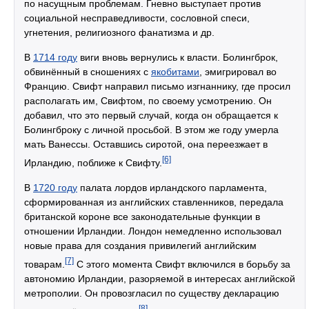
по насущным проблемам. Гневно выступает против
социальной несправедливости, сословной спеси,
угнетения, религиозного фанатизма и др.
В
1714 году
виги вновь вернулись к власти. Болингброк,
обвинённый в сношениях с
якобитами
, эмигрировал во
Францию. Свифт направил письмо изгнаннику, где просил
располагать им, Свифтом, по своему усмотрению. Он
добавил, что это первый случай, когда он обращается к
Болингброку с личной просьбой. В этом же году умерла
мать Ванессы. Оставшись сиротой, она переезжает в
[6]
Ирландию, поближе к Свифту.
В
1720 году
палата лордов ирландского парламента,
сформированная из английских ставленников, передала
британской короне все законодательные функции в
отношении Ирландии. Лондон немедленно использовал
новые права для создания привилегий английским
[7]
товарам.
С этого момента Свифт включился в борьбу за
автономию Ирландии, разоряемой в интересах английской
метрополии. Он провозгласил по существу декларацию
[8]