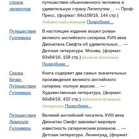
стране
путешествии обыкновенного человека в
лилипутов
удивительную страну Лилипутию… — Проф-
Пресс, (формат: 84x108/16, 144 стр.)
Подробнее...
Любимые сказки малышам
Путешествия
В настоящее издание вошел роман
Гулливера
великого английского сатирика XVIII века
Джонатана Свифта об удивительных… —
Детская литература. Москва, (формат:
60x84/16, 158 стр.)
Школьная библиотека
Подробнее...
Сказка
Книга содержит два самых значительных
бочки.
произведения великого английского
Путешествия
сатирика: полную версию… —
Гулливера
Художественная литература, (формат:
60x84/16, 432 стр.)
Библиотека Всемирной
Подробнее...
Литературы
Путешествия
Великий английский писатель XVIII века
Лемюэля
Джонатан Свифт завоевал мировую
Гулливера
известность сатирическим романом… —
Детская литература. Ленинград, (формат: