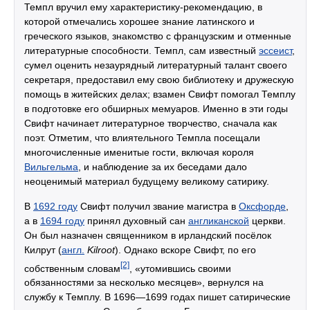
Темпл вручил ему характеристику-рекомендацию, в
которой отмечались хорошее знание латинского и
греческого языков, знакомство с французским и отменные
литературные способности. Темпл, сам известный
эссеист
,
сумел оценить незаурядный литературный талант своего
секретаря, предоставил ему свою библиотеку и дружескую
помощь в житейских делах; взамен Свифт помогал Темплу
в подготовке его обширных мемуаров. Именно в эти годы
Свифт начинает литературное творчество, сначала как
поэт. Отметим, что влиятельного Темпла посещали
многочисленные именитые гости, включая короля
Вильгельма
, и наблюдение за их беседами дало
неоценимый материал будущему великому сатирику.
В
1692 году
Свифт получил звание магистра в
Оксфорде
,
а в
1694 году
принял духовный сан
англиканской
церкви.
Он был назначен священником в ирландский посёлок
Килрут (
англ.
Kilroot
). Однако вскоре Свифт, по его
[2]
собственным словам
, «утомившись своими
обязанностями за несколько месяцев», вернулся на
службу к Темплу. В 1696—1699 годах пишет сатирические