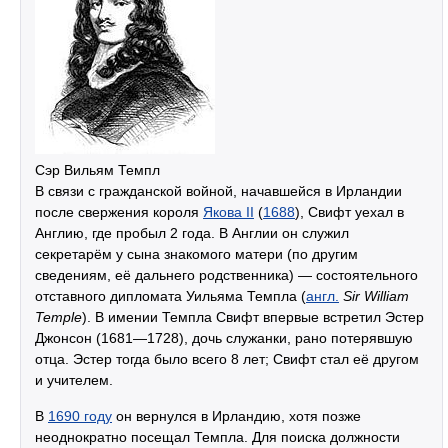
Сэр Вильям Темпл
В связи с гражданской войной, начавшейся в Ирландии
после свержения короля
Якова II
(
1688
), Свифт уехал в
Англию, где пробыл 2 года. В Англии он служил
секретарём у сына знакомого матери (по другим
сведениям, её дальнего родственника) — состоятельного
отставного дипломата Уильяма Темпла (
англ.
Sir William
Temple
). В имении Темпла Свифт впервые встретил Эстер
Джонсон (1681—1728), дочь служанки, рано потерявшую
отца. Эстер тогда было всего 8 лет; Свифт стал её другом
и учителем.
В
1690 году
он вернулся в Ирландию, хотя позже
неоднократно посещал Темпла. Для поиска должности