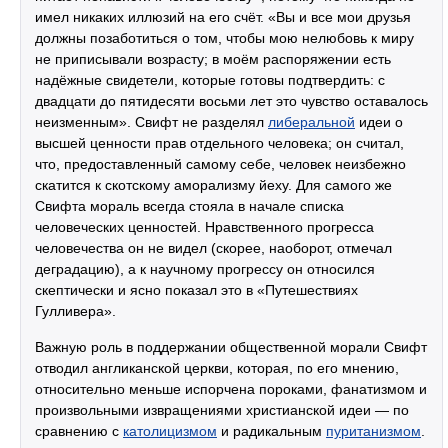
имел никаких иллюзий на его счёт. «Вы и все мои друзья
должны позаботиться о том, чтобы мою нелюбовь к миру
не приписывали возрасту; в моём распоряжении есть
надёжные свидетели, которые готовы подтвердить: с
двадцати до пятидесяти восьми лет это чувство оставалось
неизменным». Свифт не разделял
либеральной
идеи о
высшей ценности прав отдельного человека; он считал,
что, предоставленный самому себе, человек неизбежно
скатится к скотскому аморализму йеху. Для самого же
Свифта мораль всегда стояла в начале списка
человеческих ценностей. Нравственного прогресса
человечества он не видел (скорее, наоборот, отмечал
деградацию), а к научному прогрессу он относился
скептически и ясно показал это в «Путешествиях
Гулливера».
Важную роль в поддержании общественной морали Свифт
отводил англиканской церкви, которая, по его мнению,
относительно меньше испорчена пороками, фанатизмом и
произвольными извращениями христианской идеи — по
сравнению с
католицизмом
и радикальным
пуританизмом
.