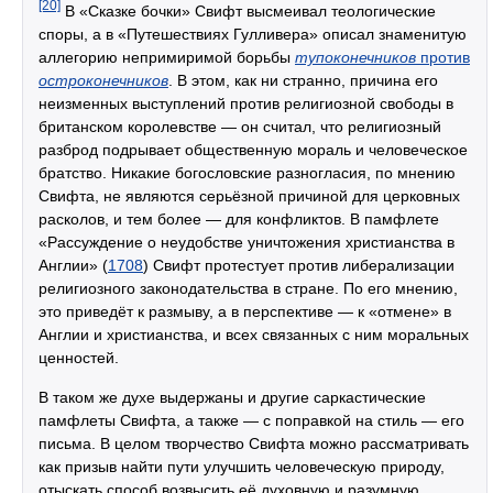
[20]
В «Сказке бочки» Свифт высмеивал теологические
споры, а в «Путешествиях Гулливера» описал знаменитую
аллегорию непримиримой борьбы
тупоконечников
против
остроконечников
. В этом, как ни странно, причина его
неизменных выступлений против религиозной свободы в
британском королевстве — он считал, что религиозный
разброд подрывает общественную мораль и человеческое
братство. Никакие богословские разногласия, по мнению
Свифта, не являются серьёзной причиной для церковных
расколов, и тем более — для конфликтов. В памфлете
«Рассуждение о неудобстве уничтожения христианства в
Англии» (
1708
) Свифт протестует против либерализации
религиозного законодательства в стране. По его мнению,
это приведёт к размыву, а в перспективе — к «отмене» в
Англии и христианства, и всех связанных с ним моральных
ценностей.
В таком же духе выдержаны и другие саркастические
памфлеты Свифта, а также — с поправкой на стиль — его
письма. В целом творчество Свифта можно рассматривать
как призыв найти пути улучшить человеческую природу,
отыскать способ возвысить её духовную и разумную