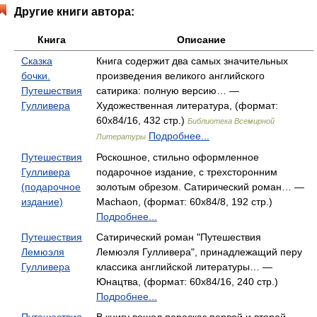
Другие книги автора:
Книга
Описание
Сказка
Книга содержит два самых значительных
бочки.
произведения великого английского
Путешествия
сатирика: полную версию… —
Гулливера
Художественная литература, (формат:
60x84/16, 432 стр.)
Библиотека Всемирной
Подробнее...
Литературы
Путешествия
Роскошное, стильно оформленное
Гулливера
подарочное издание, с трехсторонним
(подарочное
золотым обрезом. Сатирический роман… —
издание)
Machaon, (формат: 60x84/8, 192 стр.)
Подробнее...
Путешествия
Сатирический роман "Путешествия
Лемюэля
Лемюэля Гулливера", принадлежащий перу
Гулливера
классика английской литературы… —
Юнацтва, (формат: 60x84/16, 240 стр.)
Подробнее...