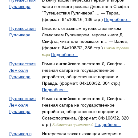
Путешествия
В книгу вошел пересказ первой и второй
Гулливера
части великого романа Джонатана Свифта
"Путешествия Гулливера" … — Терра,
(формат: 84x108/16, 136 стр.)
Подробнее...
Путешествия
Вместе с отважным путешественником
Гулливера
Лемюэлем Гулливером, героем книги Д.
Свифта, читатели побывают в… — Валев,
(формат: 84x108/32, 336 стр.)
Сказки народов
Подробнее...
мира
Путешествия
Роман английского писателя Д. Свифта -
Лемюэля
гневная сатира на государственное
Гулливера
устройство, общественные порядки и… —
Правда, (формат: 84x108/32, 304 стр.)
Подробнее...
Путешествия
Роман английского писателя Д. Свифта -
Лемюэля
гневная сатира на государственное
Гулливера
устройство, общественные порядки и… —
Совэкспорткнига, (формат: 84x108/32, 320
стр.)
Подробнее...
Библиотека приключений
Гулливер в
Интересная захватывающая история о