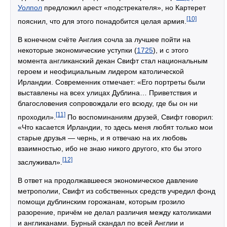
Уолпол
предложил арест «подстрекателя», но Картерет
[10]
пояснил, что для этого понадобится целая армия.
В конечном счёте Англия сочла за лучшее пойти на
некоторые экономические уступки (
1725
), и с этого
момента англиканский декан Свифт стал национальным
героем и неофициальным лидером католической
Ирландии. Современник отмечает: «Его портреты были
выставлены на всех улицах Дублина… Приветствия и
благословения сопровождали его всюду, где бы он ни
[11]
проходил».
По воспоминаниям друзей, Свифт говорил:
«Что касается Ирландии, то здесь меня любят только мои
старые друзья — чернь, и я отвечаю на их любовь
взаимностью, ибо не знаю никого другого, кто бы этого
[12]
заслуживал».
В ответ на продолжавшееся экономическое давление
метрополии, Свифт из собственных средств учредил фонд
помощи дублинским горожанам, которым грозило
разорение, причём не делал различия между католиками
и англиканами. Бурный скандал по всей Англии и