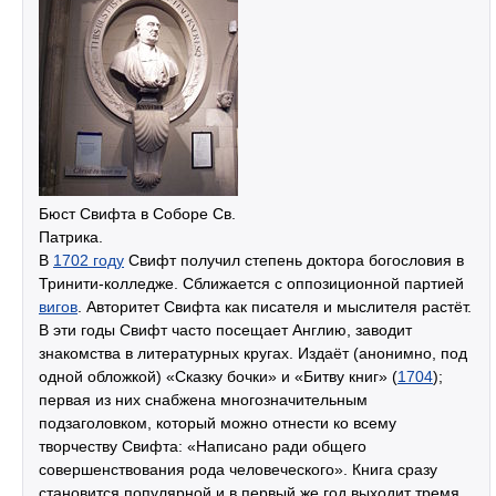
Бюст Свифта в Соборе Св.
Патрика.
В
1702 году
Свифт получил степень доктора богословия в
Тринити-колледже. Сближается с оппозиционной партией
вигов
. Авторитет Свифта как писателя и мыслителя растёт.
В эти годы Свифт часто посещает Англию, заводит
знакомства в литературных кругах. Издаёт (анонимно, под
одной обложкой) «Сказку бочки» и «Битву книг» (
1704
);
первая из них снабжена многозначительным
подзаголовком, который можно отнести ко всему
творчеству Свифта: «Написано ради общего
совершенствования рода человеческого». Книга сразу
становится популярной и в первый же год выходит тремя