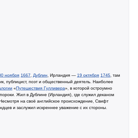
30 ноября
1667
,
Дублин
, Ирландия —
19 октября
1745
, там
к, публицист, поэт и общественный деятель. Наиболее
алогии
«
Путешествия Гулливера
», в которой остроумно
ороки. Жил в Дублине (Ирландия), где служил деканом
 Несмотря на своё английское происхождение, Свифт
дцев и заслужил искреннее уважение с их стороны.