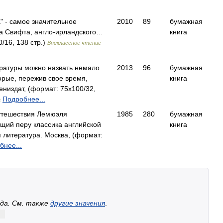
" - самое значительное
2010
89
бумажная
а Свифта, англо-ирландского…
книга
/16, 138 стр.)
Внеклассное чтение
ратуры можно назвать немало
2013
96
бумажная
орые, пережив свое время,
книга
низдат, (формат: 75x100/32,
Подробнее...
а
утешествия Лемюэля
1985
280
бумажная
щий перу классика английской
книга
литература. Москва, (формат:
бнее...
да. Cм. также
другие значения
.