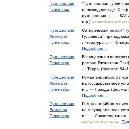
Путешествия
"Путешествие Гулливера
Гулливера
произведение Дж. Свифт
путешествия в… — КАПИК
стр.)
Библиотека приключени
Путешествия
Сатирический роман "П
Лемюэля
Гулливера", принадлежа
Гулливера
литературы… — Юнацтва,
Подробнее...
Путешествия
В книгу вошел пересказ 
Гулливера
романа Джонатана Свиф
— Терра, (формат: 84x10
Путешествия
Роман английского писа
Лемюэля
на государственное уст
Гулливера
и… — Правда, (формат: 
Подробнее...
Путешествия
Роман английского писа
Лемюэля
на государственное уст
Гулливера
и… — Совэкспорткнига, (
Под
Библиотека приключений