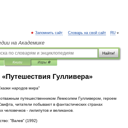
Запомнить сайт
Словарь на свой сайт
RU
едии на Академике
Найти!
Книги
Игры ⚽
 «Путешествия Гулливера»
Сказки народов мира"
 отважным путешественником Лемюэлем Гулливером, героем
 Свифта, читатели побывают в фантастических странах
х человечков - лилипутов и великанов.
ство: "Валев"
(1992)