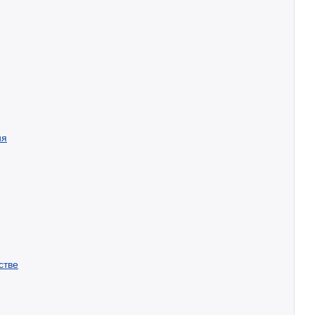
ия
стве