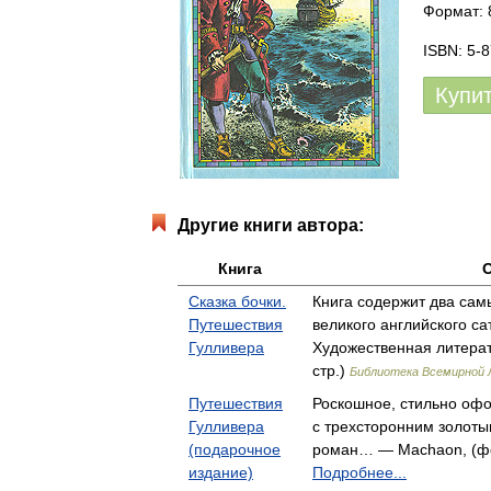
Формат: 
ISBN: 5-
Купи
Другие книги автора:
Книга
Сказка бочки.
Книга содержит два сам
Путешествия
великого английского с
Гулливера
Художественная литерат
стр.)
Библиотека Всемирной
Путешествия
Роскошное, стильно оф
Гулливера
с трехсторонним золоты
(подарочное
роман… — Machaon, (фор
издание)
Подробнее...