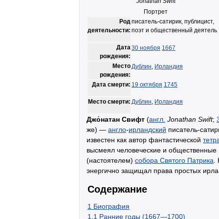
Jonathan Swift
Портрет
Род
писатель-сатирик, публицист,
деятельности:
поэт и общественный деятель
Дата
30 ноября
1667
рождения:
Место
Дублин
,
Ирландия
рождения:
Дата смерти:
19 октября
1745
Место смерти:
Дублин
,
Ирландия
Джо́натан Свифт
(
англ.
Jonathan Swift
;
же) —
англо
-
ирландский
писатель-сатири
известен как автор фантастической
тетр
высмеял человеческие и общественные п
(настоятелем)
собора Святого Патрика
.
энергично защищал права простых ирлан
Содержание
1
Биография
1.1
Ранние годы (1667—1700)