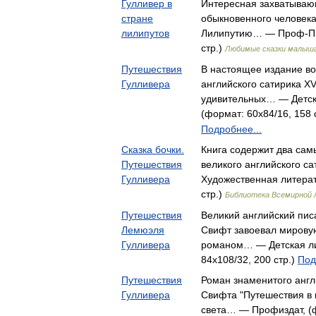
Гулливер в
Интересная захватываю
стране
обыкновенного человека
лилипутов
Лилипутию… — Проф-Пре
стр.)
Любимые сказки малыш
Путешествия
В настоящее издание в
Гулливера
английского сатирика XV
удивительных… — Детск
(формат: 60x84/16, 158 
Подробнее...
Сказка бочки.
Книга содержит два сам
Путешествия
великого английского с
Гулливера
Художественная литерат
стр.)
Библиотека Всемирной
Путешествия
Великий английский писа
Лемюэля
Свифт завоевал мировую
Гулливера
романом… — Детская ли
84x108/32, 200 стр.)
Под
Путешествия
Роман знаменитого англ
Гулливера
Свифта "Путешествия в
света… — Профиздат, (ф