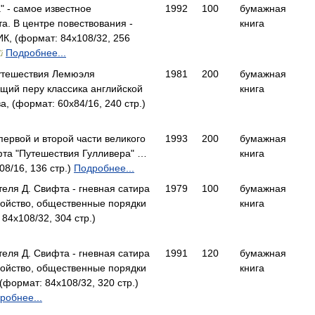
" - самое известное
1992
100
бумажная
а. В центре повествования -
книга
, (формат: 84x108/32, 256
Подробнее...
й
утешествия Лемюэля
1981
200
бумажная
щий перу классика английской
книга
 (формат: 60x84/16, 240 стр.)
первой и второй части великого
1993
200
бумажная
та "Путешествия Гулливера" …
книга
8/16, 136 стр.)
Подробнее...
теля Д. Свифта - гневная сатира
1979
100
бумажная
ройство, общественные порядки
книга
84x108/32, 304 стр.)
теля Д. Свифта - гневная сатира
1991
120
бумажная
ройство, общественные порядки
книга
формат: 84x108/32, 320 стр.)
робнее...