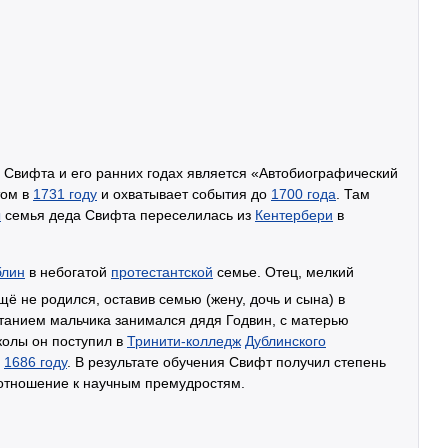
 Свифта и его ранних годах является «Автобиографический
том в
1731 году
и охватывает события до
1700 года
. Там
ы
семья деда Свифта переселилась из
Кентербери
в
блин
в небогатой
протестантской
семье. Отец, мелкий
ещё не родился, оставив семью (жену, дочь и сына) в
танием мальчика занимался дядя Годвин, с матерью
колы он поступил в
Тринити-колледж
Дублинского
в
1686 году
. В результате обучения Свифт получил степень
 отношение к научным премудростям.