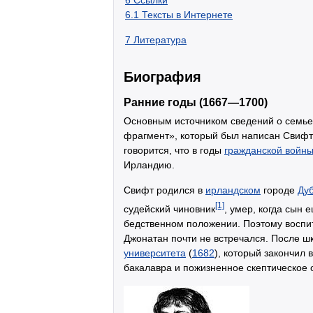
6
Ссылки
6.1
Тексты в Интернете
7
Литература
Биография
Ранние годы (1667—1700)
Основным источником сведений о семье
фрагмент», который был написан Свиф
говорится, что в годы
гражданской войн
Ирландию.
Свифт родился в
ирландском
городе
Ду
[1]
судейский чиновник
, умер, когда сын 
бедственном положении. Поэтому воспи
Джонатан почти не встречался. После ш
университета
(
1682
), который закончил 
бакалавра и пожизненное скептическое