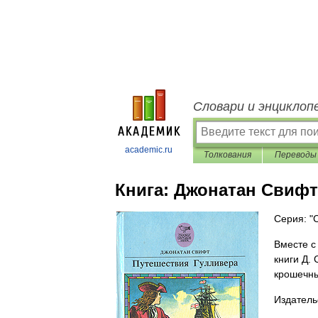
Словари и энциклоп
academic.ru
Толкования
Переводы
Книга:
Джонатан Свифт
Серия: "
Вместе с
книги Д.
крошечны
Издатель