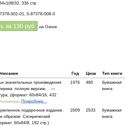
84x108/32, 336 стр.
87378-002-01, 5-87378-008-0
ть за
130
руб
на Озоне
Описание
Год
Цена
Тип книги
ых значительных произведения
1976
480
бумажная
атирика: полную версию… —
книга
ура, (формат: 60x84/16, 432
Подробнее...
 Литературы
ормленное подарочное издание,
2009
2533
бумажная
м обрезом. Сатирический
книга
мат: 60x84/8, 192 стр.)