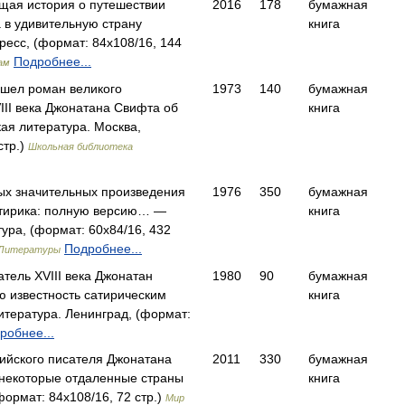
щая история о путешествии
2016
178
бумажная
 в удивительную страну
книга
сс, (формат: 84x108/16, 144
Подробнее...
ам
ошел роман великого
1973
140
бумажная
III века Джонатана Свифта об
книга
ая литература. Москва,
стр.)
Школьная библиотека
ых значительных произведения
1976
350
бумажная
атирика: полную версию… —
книга
ура, (формат: 60x84/16, 432
Подробнее...
 Литературы
тель XVIII века Джонатан
1980
90
бумажная
 известность сатирическим
книга
тература. Ленинград, (формат:
робнее...
ийского писателя Джонатана
2011
330
бумажная
 некоторые отдаленные страны
книга
ормат: 84x108/16, 72 стр.)
Мир