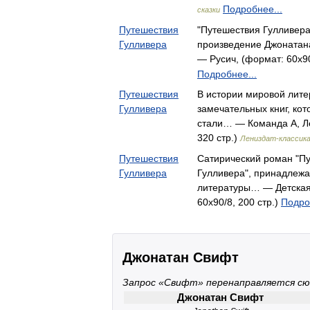
Подробнее...
сказки
Путешествия
"Путешествия Гулливера
Гулливера
произведение Джонатан
— Русич, (формат: 60x90
Подробнее...
Путешествия
В истории мировой лите
Гулливера
замечательных книг, кот
стали… — Команда А, Ле
320 стр.)
Лениздат-классик
Путешествия
Сатирический роман "П
Гулливера
Гулливера", принадлежа
литературы… — Детская 
60x90/8, 200 стр.)
Подро
Джонатан Свифт
Запрос «Свифт» перенаправляется сю
Джонатан Свифт