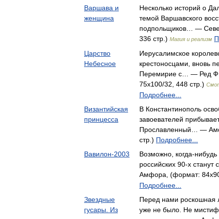
Варшава и
Несколько историй о Д
женщина
темой Варшавского восс
подпольщиков… — Север
336 стр.)
П
Магия и реализм
Царство
Иерусалимское королевс
Небесное
крестоносцами, вновь п
Перемирие с… — Ред Ф
75x100/32, 448 стр.)
Смот
Подробнее...
Византийская
В Константинополь осво
принцесса
завоевателей прибывает
Прославленный… — Амфо
стр.)
Подробнее...
Вавилон-2003
Возможно, когда-нибудь
российских 90-х станут
Амфора, (формат: 84x90
Подробнее...
Звездные
Перед нами роскошная л
гусары. Из
уже не было. Не мистиф