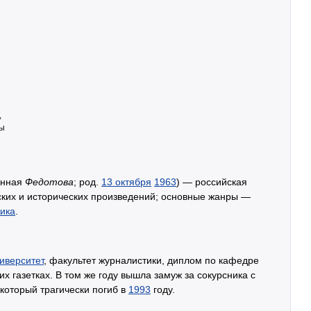
,
ты
ённая
Федотова
; род.
13 октября
1963
) — российская
ских и исторических произведений; основные жанры —
ика
.
иверситет
, факультет журналистики, диплом по кафедре
х газетках. В том же году вышла замуж за сокурсника с
 который трагически погиб в
1993
году.