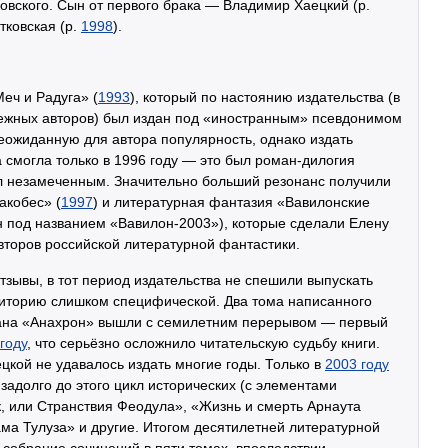
овского. Сын от первого брака — Владимир Хаецкий (р.
тковская (р.
1998
).
еч и Радуга» (
1993
), который по настоянию издательства (в
бежных авторов) был издан под «иностранным» псевдонимом
ожиданную для автора популярность, однако издать
смогла только в 1996 году — это был роман-дилогия
л незамеченным. Значительно больший резонанс получили
акобес» (
1997
) и литературная фантазия «Вавилонские
н под названием «Вавилон-2003»), которые сделали Елену
торов российской литературной фантастики.
зывы, в тот период издательства не спешили выпускать
диторию слишком специфической. Два тома написанного
мана «Анахрон» вышли с семилетним перерывом — первый
году
, что серьёзно осложнило читательскую судьбу книги.
кой не удавалось издать многие годы. Только в
2003 году
задолго до этого цикл исторических (с элементами
, или Странствия Феодула», «Жизнь и смерть Арнаута
ама Тулуза» и другие. Итогом десятилетней литературной