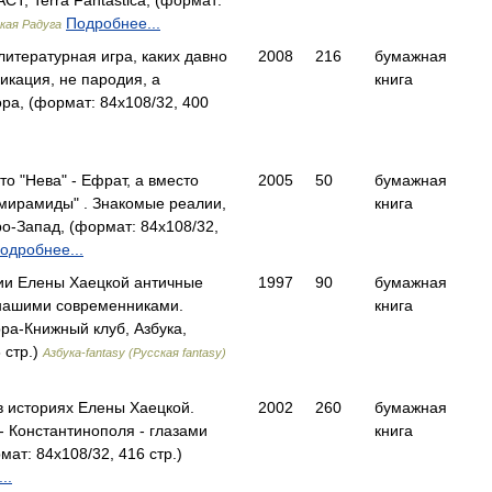
Т, Terra Fantastica, (формат:
Подробнее...
кая Радуга
итературная игра, каких давно
2008
216
бумажная
икация, не пародия, а
книга
а, (формат: 84x108/32, 400
о "Нева" - Ефрат, а вместо
2005
50
бумажная
емирамиды" . Знакомые реалии,
книга
Запад, (формат: 84x108/32,
одробнее...
ии Елены Хаецкой античные
1997
90
бумажная
с нашими современниками.
книга
а-Книжный клуб, Азбука,
 стр.)
Азбука-fantasy (Русская fantasy)
в историях Елены Хаецкой.
2002
260
бумажная
- Константинополя - глазами
книга
ат: 84x108/32, 416 стр.)
..