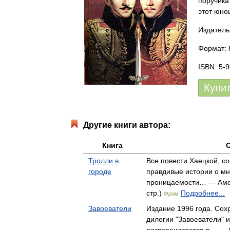
поручика
этот юно
Издатель
Формат: 
ISBN: 5-
Купи
Другие книги автора:
Книга
Тролли в
Все повести Хаецкой, со
городе
правдивые истории о мн
проницаемости… — Амфо
стр.)
Подробнее...
Фрам
Завоеватели
Издание 1996 года. Сох
дилогии "Завоеватели" 