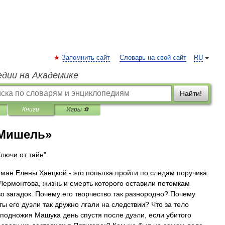
Запомнить сайт
Словарь на свой сайт
RU
едии на Академике
Найти!
Книги
Игры ⚽
«Мишель»
Ключи от тайн"
ман Елены Хаецкой - это попытка пройти по следам поручика
ермонтова, жизнь и смерть которого оставили потомкам
о загадок. Почему его творчество так разнородно? Почему
ты его дуэли так дружно лгали на следствии? Что за тело
 подножия Машука день спустя после дуэли, если убитого