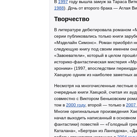
В
1997
году вышла замуж за Тараса Витк
1988
). Дочь от второго брака — Аглая Ви
Творчество
В литературе дебютировала романом «М
серии публиковались только книги зару
«Мэделайн Симонс». Роман приобрёл не
следующую книгу под своим именем она 
«Завоеватели», который в целом прошё
историко-фантастическая мистерия «Мр
хроники» (1997, впоследствии переизда
Хаецкую одним из наиболее заметных ав
Несмотря на многочисленные лестные от
очередные книги Хаецкой, считая их ау
совместно с Виктором Беньковским ро
том в
2000 году
, второй — только в
2007 
Многие оригинальные произведения Хаец
начал выходить написанный в основном 
фантастики) повестей — «Голодный грек
Каталана», «Бертран из Лангедока», «Д