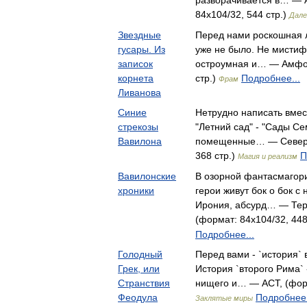
разворачивается в… — АС
84x104/32, 544 стр.)
Дале
Звездные
Перед нами роскошная л
гусары. Из
уже не было. Не мистиф
записок
остроумная и… — Амфор
корнета
стр.)
Подробнее...
Фрам
Ливанова
Синие
Нетрудно написать вмест
стрекозы
"Летний сад" - "Сады С
Вавилона
помещенные… — Северо-
368 стр.)
П
Магия и реализм
Вавилонские
В озорной фантасмагор
хроники
герои живут бок о бок 
Ирония, абсурд… — Терр
(формат: 84x104/32, 448
Подробнее...
Голодный
Перед вами - `история` 
Грек, или
История `второго Рима` 
Странствия
нищего и… — АСТ, (форм
Феодула
Подробнее.
Заклятые миры