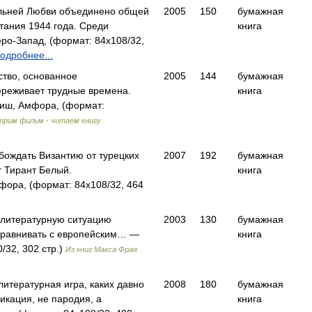
альней Любви объединено общей
2005
150
бумажная
тания 1944 года. Среди
книга
о-Запад, (формат: 84x108/32,
одробнее...
тво, основанное
2005
144
бумажная
ереживает трудные времена.
книга
иш, Амфора, (формат:
рим фильм - читаем книгу
бождать Византию от турецких
2007
192
бумажная
 Тирант Белый.
книга
ра, (формат: 84x108/32, 464
 литературную ситуацию
2003
130
бумажная
 сравнивать с европейским… —
книга
/32, 302 стр.)
Из книг Макса Фрая
итературная игра, каких давно
2008
180
бумажная
икация, не пародия, а
книга