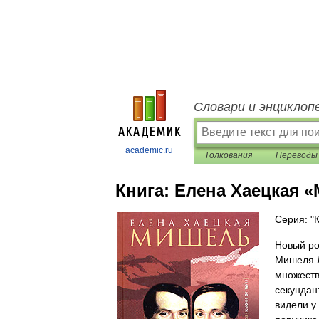
Словари и энциклоп
academic.ru
Толкования
Переводы
Книга:
Елена Хаецкая 
Серия: "
Новый ро
Мишеля Л
множеств
секундан
видели у