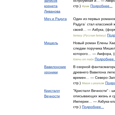
записок
остроумная и… — Амфор
корнета
стр.)
Подробнее...
Фрам
Ливанова
Меч и Радуга
Один из первых романов 
Радуга` стал классикой 
своей… — Азбука, (форм
Подр
fantasy (Русская fantasy)
Мишель
Новый роман Елены Хаец
следам поручика Мишел
которого… — Амфора, (ф
Подробнее..
Ключи от тайн
Вавилонские
В озорной фантасмагор
хроники
древнего Вавилона легк
времен… — Северо-Запа
стр.)
Подро
Магия и реализм
Кристалл
"Кристалл Вечности" - ш
Вечности
описывающих жизнь и с
Империи… — Азбука-клас
стр.)
Подробнее...