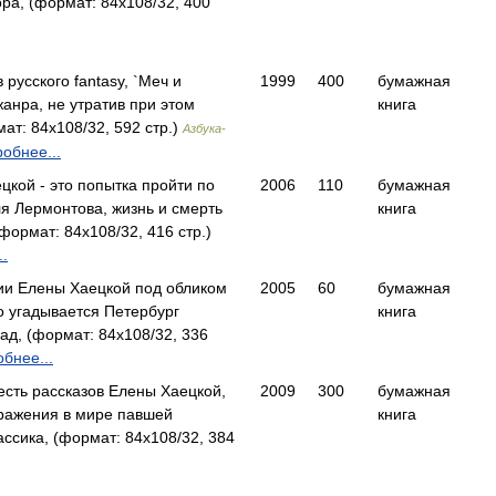
а, (формат: 84x108/32, 400
русского fantasy, `Меч и
1999
400
бумажная
жанра, не утратив при этом
книга
ат: 84x108/32, 592 стр.)
Азбука-
обнее...
кой - это попытка пройти по
2006
110
бумажная
я Лермонтова, жизнь и смерть
книга
ормат: 84x108/32, 416 стр.)
.
ии Елены Хаецкой под обликом
2005
60
бумажная
о угадывается Петербург
книга
д, (формат: 84x108/32, 336
бнее...
есть рассказов Елены Хаецкой,
2009
300
бумажная
ражения в мире павшей
книга
сика, (формат: 84x108/32, 384