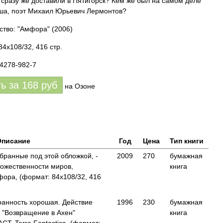
 сразу же доставили в Пятигорск? Кем же был на самом деле
ша, поэт Михаил Юрьевич Лермонтов?
ство: "Амфора"
(2006)
84x108/32, 416 стр.
94278-982-7
ть за
168
руб
на Озоне
Описание
Год
Цена
Тип книги
бранные под этой обложкой, -
2009
270
бумажная
ожественности миров,
книга
ра, (формат: 84x108/32, 416
ранность хорошая. Действие
1996
230
бумажная
и "Возвращение в Ахен"
книга