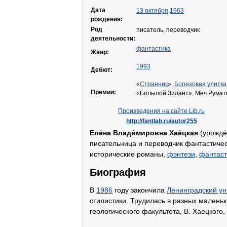
Дата
13 октября
1963
рождения:
Род
писатель, переводчик
деятельности:
фантастика
Жанр:
1993
Дебют:
«
Странник
»,
Бронзовая улитка
Премии:
«Большой Зилант», Меч Рума
Произведения на сайте Lib.ru
http://fantlab.ru/autor255
Еле́на Влади́мировна Хае́цкая
(урожд
писательница и переводчик фантастиче
исторические романы,
фэнтези
,
фантаст
Биография
В
1986
году закончила
Ленинградский ун
стилистики. Трудилась в разных маленьки
геологического факультета, В. Хаецкого,