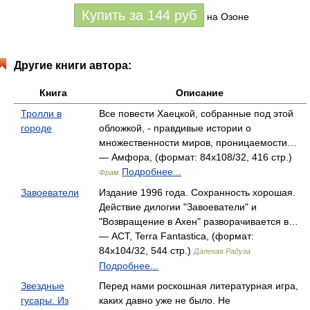
Купить за
144
руб
на Озоне
Другие книги автора:
Книга
Описание
Тролли в
Все повести Хаецкой, собранные под этой
городе
обложкой, - правдивые истории о
множественности миров, проницаемости…
— Амфора, (формат: 84x108/32, 416 стр.)
Подробнее...
Фрам
Завоеватели
Издание 1996 года. Сохранность хорошая.
Действие дилогии "Завоеватели" и
"Возвращение в Ахен" разворачивается в…
— АСТ, Terra Fantastica, (формат:
84x104/32, 544 стр.)
Далекая Радуга
Подробнее...
Звездные
Перед нами роскошная литературная игра,
гусары. Из
каких давно уже не было. Не