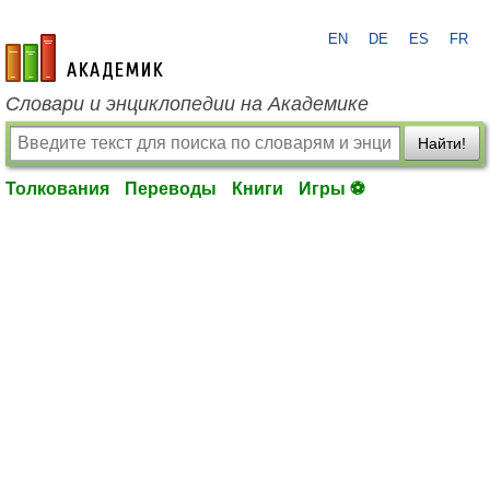
EN
DE
ES
FR
academic.ru
Словари и энциклопедии на Академике
Найти!
Толкования
Переводы
Книги
Игры ⚽