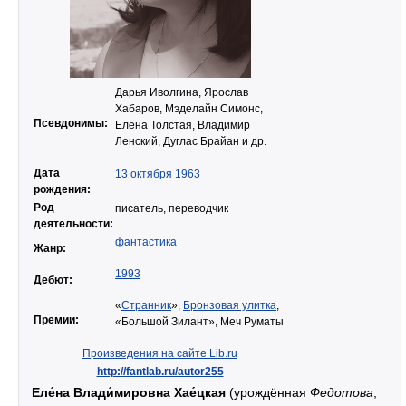
Дарья Иволгина, Ярослав
Хабаров, Мэделайн Симонс,
Псевдонимы:
Елена Толстая, Владимир
Ленский, Дуглас Брайан и др.
Дата
13 октября
1963
рождения:
Род
писатель, переводчик
деятельности:
фантастика
Жанр:
1993
Дебют:
«
Странник
»,
Бронзовая улитка
,
Премии:
«Большой Зилант», Меч Руматы
Произведения на сайте Lib.ru
http://fantlab.ru/autor255
Еле́на Влади́мировна Хае́цкая
(урождённая
Федотова
;