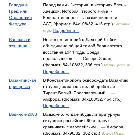
Голодный
Перед вами - `история` в историях Елены
Грек, или
Хаецкой. История `второго Рима` -
Странствия
Константинополя - глазами нищего и… —
Феодула
АСТ, (формат: 84x108/32, 416 стр.)
Заклятые
Подробнее...
миры
Варшава и
Несколько историй о Дальней Любви
женщина
объединено общей темой Варшавского
восстания 1944 года. Среди
подпольщиков… — Северо-Запад,
(формат: 84x108/32, 336 стр.)
Магия и реализм
Подробнее...
Византийская
В Константинополь освобождать Византию
принцесса
от турецких завоевателей прибывает
Тирант Белый. Прославленный… —
Амфора, (формат: 84x108/32, 464 стр.)
Подробнее...
Вавилон-2003
Возможно, когда-нибудь литературную
ситуацию российских 90-х станут
сравнивать с европейским… — Амфора,
(формат: 84x90/32, 302 стр.)
Из книг Макса