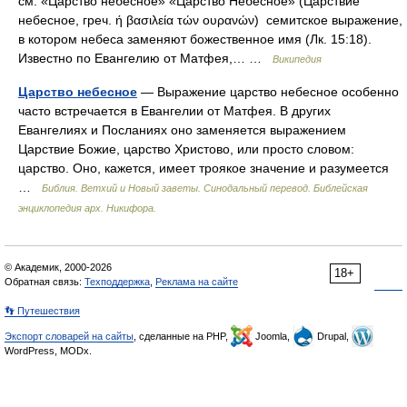
см. «Царство небесное» «Царство Небесное» (Царствие
небесное, греч. ή βασιλεία τών ουρανών) семитское выражение,
в котором небеса заменяют божественное имя (Лк. 15:18).
Известно по Евангелию от Матфея,… …
Википедия
Царство небесное
— Выражение царство небесное особенно
часто встречается в Евангелии от Матфея. В других
Евангелиях и Посланиях оно заменяется выражением
Царствие Божие, царство Христово, или просто словом:
царство. Оно, кажется, имеет троякое значение и разумеется
…
Библия. Ветхий и Новый заветы. Синодальный перевод. Библейская
энциклопедия арх. Никифора.
© Академик, 2000-2026
18+
Обратная связь:
Техподдержка
,
Реклама на сайте
👣 Путешествия
Экспорт словарей на сайты
, сделанные на PHP,
Joomla,
Drupal,
WordPress, MODx.