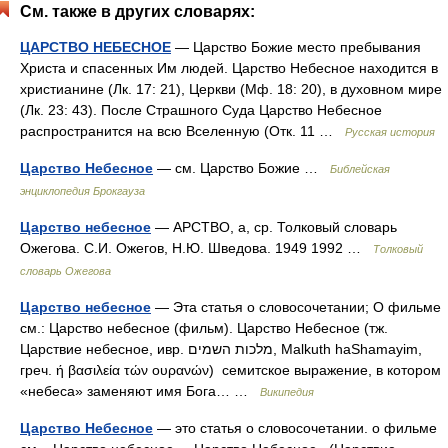
См. также в других словарях:
ЦАРСТВО НЕБЕСНОЕ
— Царство Божие место пребывания
Христа и спасенных Им людей. Царство Небесное находится в
христианине (Лк. 17: 21), Церкви (Мф. 18: 20), в духовном мире
(Лк. 23: 43). После Страшного Суда Царство Небесное
распространится на всю Вселенную (Отк. 11 …
Русская история
Царство Небесное
— см. Царство Божие …
Библейская
энциклопедия Брокгауза
Царство небесное
— АРСТВО, а, ср. Толковый словарь
Ожегова. С.И. Ожегов, Н.Ю. Шведова. 1949 1992 …
Толковый
словарь Ожегова
Царство небесное
— Эта статья о словосочетании; О фильме
см.: Царство небесное (фильм). Царство Небесное (тж.
Царствие небесное, ивр. ‎מלכות השמים‎, Malkuth haShamayim,
греч. ή βασιλεία τών ουρανών) семитское выражение, в котором
«небеса» заменяют имя Бога… …
Википедия
Царство Небесное
— это статья о словосочетании. о фильме