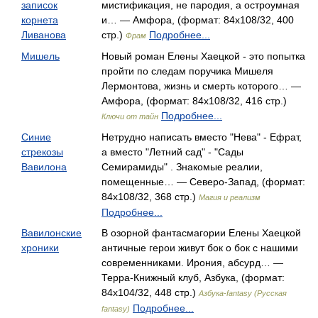
записок
мистификация, не пародия, а остроумная
корнета
и… — Амфора, (формат: 84x108/32, 400
Ливанова
стр.)
Подробнее...
Фрам
Мишель
Новый роман Елены Хаецкой - это попытка
пройти по следам поручика Мишеля
Лермонтова, жизнь и смерть которого… —
Амфора, (формат: 84x108/32, 416 стр.)
Подробнее...
Ключи от тайн
Синие
Нетрудно написать вместо "Нева" - Ефрат,
стрекозы
а вместо "Летний сад" - "Сады
Вавилона
Семирамиды" . Знакомые реалии,
помещенные… — Северо-Запад, (формат:
84x108/32, 368 стр.)
Магия и реализм
Подробнее...
Вавилонские
В озорной фантасмагории Елены Хаецкой
хроники
античные герои живут бок о бок с нашими
современниками. Ирония, абсурд… —
Терра-Книжный клуб, Азбука, (формат:
84x104/32, 448 стр.)
Азбука-fantasy (Русская
Подробнее...
fantasy)