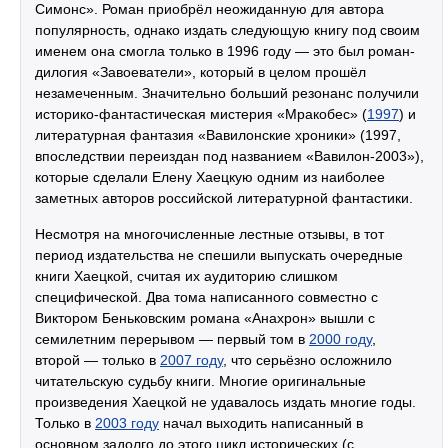
Симонс». Роман приобрёл неожиданную для автора
популярность, однако издать следующую книгу под своим
именем она смогла только в 1996 году — это был роман-
дилогия «Завоеватели», который в целом прошёл
незамеченным. Значительно больший резонанс получили
историко-фантастическая мистерия «Мракобес» (
1997
) и
литературная фантазия «Вавилонские хроники» (1997,
впоследствии переиздан под названием «Вавилон-2003»),
которые сделали Елену Хаецкую одним из наиболее
заметных авторов российской литературной фантастики.
Несмотря на многочисленные лестные отзывы, в тот
период издательства не спешили выпускать очередные
книги Хаецкой, считая их аудиторию слишком
специфической. Два тома написанного совместно с
Виктором Беньковским романа «Анахрон» вышли с
семилетним перерывом — первый том в
2000 году
,
второй — только в
2007 году
, что серьёзно осложнило
читательскую судьбу книги. Многие оригинальные
произведения Хаецкой не удавалось издать многие годы.
Только в
2003 году
начал выходить написанный в
основном задолго до этого цикл исторических (с