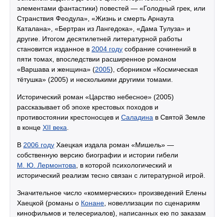
элементами фантастики) повестей — «Голодный грек, или
Странствия Феодула», «Жизнь и смерть Арнаута
Каталана», «Бертран из Лангедока», «Дама Тулуза» и
другие. Итогом десятилетней литературной работы
становится изданное в
2004 году
собрание сочинений в
пяти томах, впоследствии расширенное романом
«Варшава и женщина» (
2005
), сборником «Космическая
тётушка» (2005) и несколькими другими томами.
Исторический роман «Царство небесное» (2005)
рассказывает об эпохе крестовых походов и
противостоянии крестоносцев и
Саладина
в Святой Земле
в конце
XII века
.
В
2006 году
Хаецкая издала роман «Мишель» —
собственную версию биографии и истории гибели
М. Ю. Лермонтова
, в которой психологический и
исторический реализм тесно связан с литературной игрой.
Значительное число «коммерческих» произведений Елены
Хаецкой (романы о
Конане
, новеллизации по сценариям
кинофильмов и телесериалов), написанных ею по заказам