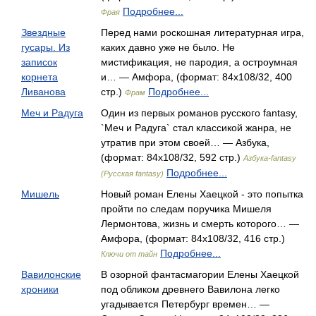
Подробнее...
Фрая
Звездные
Перед нами роскошная литературная игра,
гусары. Из
каких давно уже не было. Не
записок
мистификация, не пародия, а остроумная
корнета
и… — Амфора, (формат: 84x108/32, 400
Ливанова
стр.)
Подробнее...
Фрам
Меч и Радуга
Один из первых романов русского fantasy,
`Меч и Радуга` стал классикой жанра, не
утратив при этом своей… — Азбука,
(формат: 84x108/32, 592 стр.)
Азбука-fantasy
Подробнее...
(Русская fantasy)
Мишель
Новый роман Елены Хаецкой - это попытка
пройти по следам поручика Мишеля
Лермонтова, жизнь и смерть которого… —
Амфора, (формат: 84x108/32, 416 стр.)
Подробнее...
Ключи от тайн
Вавилонские
В озорной фантасмагории Елены Хаецкой
хроники
под обликом древнего Вавилона легко
угадывается Петербург времен… —