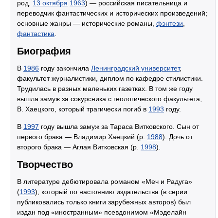
род.
13 октября
1963
) — российская писательница и
переводчик фантастических и исторических произведений;
основные жанры — исторические романы,
фэнтези
,
фантастика
.
Биография
В
1986
году закончила
Ленинградский университет
,
факультет журналистики, диплом по кафедре стилистики.
Трудилась в разных маленьких газетках. В том же году
вышла замуж за сокурсника с геологического факультета,
В. Хаецкого, который трагически погиб в
1993
году.
В
1997
году вышла замуж за Тараса Витковского. Сын от
первого брака — Владимир Хаецкий (р.
1988
). Дочь от
второго брака — Аглая Витковская (р.
1998
).
Творчество
В литературе дебютировала романом «Меч и Радуга»
(
1993
), который по настоянию издательства (в серии
публиковались только книги зарубежных авторов) был
издан под «иностранным» псевдонимом «Мэделайн