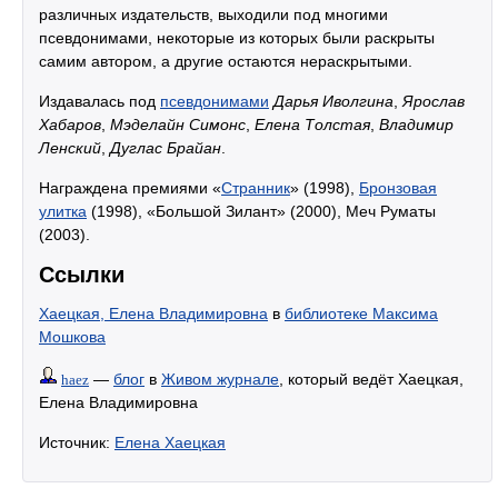
различных издательств, выходили под многими
псевдонимами, некоторые из которых были раскрыты
самим автором, а другие остаются нераскрытыми.
Издавалась под
псевдонимами
Дарья Иволгина
,
Ярослав
Хабаров
,
Мэделайн Симонс
,
Елена Толстая
,
Владимир
Ленский
,
Дуглас Брайан
.
Награждена премиями «
Странник
» (1998),
Бронзовая
улитка
(1998), «Большой Зилант» (2000), Меч Руматы
(2003).
Ссылки
Хаецкая, Елена Владимировна
в
библиотеке Максима
Мошкова
—
блог
в
Живом журнале
, который ведёт Хаецкая,
haez
Елена Владимировна
Источник:
Елена Хаецкая