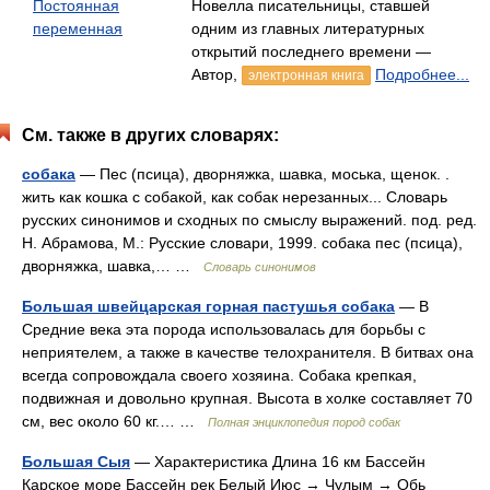
Постоянная
Новелла писательницы, ставшей
переменная
одним из главных литературных
открытий последнего времени —
Автор,
Подробнее...
электронная книга
См. также в других словарях:
собака
— Пес (псица), дворняжка, шавка, моська, щенок. .
жить как кошка с собакой, как собак нерезанных... Словарь
русских синонимов и сходных по смыслу выражений. под. ред.
Н. Абрамова, М.: Русские словари, 1999. собака пес (псица),
дворняжка, шавка,… …
Словарь синонимов
Большая швейцарская горная пастушья собака
— В
Средние века эта порода использовалась для борьбы с
неприятелем, а также в качестве телохранителя. В битвах она
всегда сопровождала своего хозяина. Собака крепкая,
подвижная и довольно крупная. Высота в холке составляет 70
см, вес около 60 кг.… …
Полная энциклопедия пород собак
Большая Сыя
— Характеристика Длина 16 км Бассейн
Карское море Бассейн рек Белый Июс → Чулым → Обь