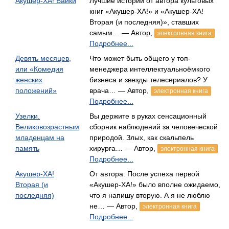
Акушер-ХА! Байки
Лучшие истории от автора культовых
книг «Акушер-ХА!» и «Акушер-ХА!
Вторая (и последняя)», ставших
самым… — Автор,
электронная книга
Подробнее...
Девять месяцев,
Что может быть общего у топ-
или «Комедия
менеджера интеллектуальноёмкого
женских
бизнеса и звезды телесериалов? У
положений»
врача… — Автор,
электронная книга
Подробнее...
Узелки.
Вы держите в руках сенсационный
Великовозрастным
сборник наблюдений за человеческой
младенцам на
природой. Злых, как скальпель
память
хирурга… — Автор,
электронная книга
Подробнее...
Акушер-ХА!
От автора: После успеха первой
Вторая (и
«Акушер-ХА!» было вполне ожидаемо,
последняя)
что я напишу вторую. А я не люблю
не… — Автор,
электронная книга
Подробнее...