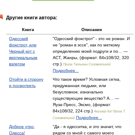
Другие книги автора:
Книга
Описание
Одесский
"Одесский фокстрот" - это не роман. И
фокстрот, или
не "роман в эссе", как по меткому
Черный кот с
определению моей подруги и по… —
вертикальным
АСТ, Жанры, (формат: 84x108/32, 320
взлетом
стр.)
Проза Татьяны Соломатиной
Подробнее...
Отойти в сторону
Что такое время? Условная сетка,
и посмотреть
придуманная людьми, или
безусловное, изначально
существующее вещество? А… —
Яуза-Пресс, Эксмо, (формат:
84x108/32, 224 стр.)
Акушер-Ха! Проза Т.
Подробнее...
Соломатиной
Доброе утро,
"Да - я одесситка, и это значит, что
Одесса!
рядом со мной с самого моего