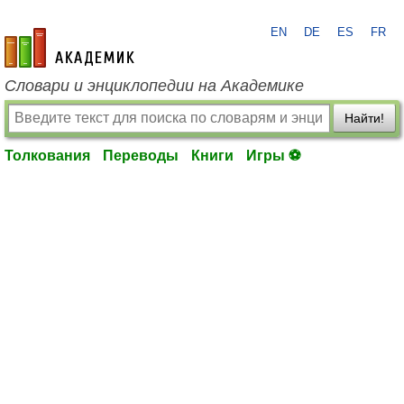
EN
DE
ES
FR
academic.ru
Словари и энциклопедии на Академике
Найти!
Толкования
Переводы
Книги
Игры ⚽