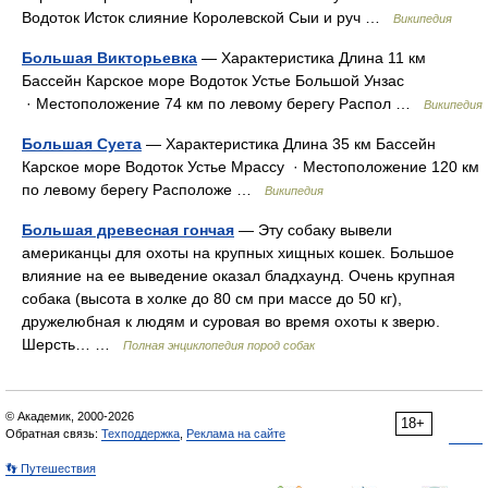
Водоток Исток слияние Королевской Сыи и руч …
Википедия
Большая Викторьевка
— Характеристика Длина 11 км
Бассейн Карское море Водоток Устье Большой Унзас
· Местоположение 74 км по левому берегу Распол …
Википедия
Большая Суета
— Характеристика Длина 35 км Бассейн
Карское море Водоток Устье Мрассу · Местоположение 120 км
по левому берегу Расположе …
Википедия
Большая древесная гончая
— Эту собаку вывели
американцы для охоты на крупных хищных кошек. Большое
влияние на ее выведение оказал бладхаунд. Очень крупная
собака (высота в холке до 80 см при массе до 50 кг),
дружелюбная к людям и суровая во время охоты к зверю.
Шерсть… …
Полная энциклопедия пород собак
© Академик, 2000-2026
18+
Обратная связь:
Техподдержка
,
Реклама на сайте
👣 Путешествия