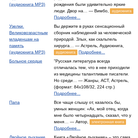
(аудиокнига MP3)
рождения были удивительно яркие
люди. Двор на… — Вимбо,
аудиокнига
Подробнее...
Узелки.
Вы держите в руках сенсационный
Великовозрастным
сборник наблюдений за человеческой
младенцам на
природой. Злых, как скальпель
память
хирурга… — Астрель, Аудиокнига,
(аудиокнига MP3)
Подробнее...
аудиокнига
Больное сердце
"Русская литература всегда
отличалась тем, что в нее приходили
из медицины талантливые писатели.
Но среди… — Жанры, АСТ, Астрель,
(формат: 84x108/32, 224 стр.)
Подробнее...
Папа
Все чаще слышу от, казалось бы,
умных женщин: «Ах, мой отец, когда
мне было четырнадцать, сказал, что у
меня… — Автор,
электронная книга
Подробнее...
Двойное дыхание
Книга «Двойное дыхание» – это сама