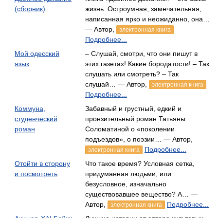
(сборник)
жизнь. Остроумная, замечательная,
написанная ярко и неожиданно, она…
— Автор,
электронная книга
Подробнее...
Мой одесский
– Слушай, смотри, что они пишут в
язык
этих газетах! Какие бородатости! – Так
слушать или смотреть? – Так
слушай… — Автор,
электронная книга
Подробнее...
Коммуна,
Забавный и грустный, едкий и
студенческий
пронзительный роман Татьяны
роман
Соломатиной о «поколении
подъездов», о поэзии… — Автор,
Подробнее...
электронная книга
Отойти в сторону
Что такое время? Условная сетка,
и посмотреть
придуманная людьми, или
безусловное, изначально
существовавшее вещество? А… —
Автор,
Подробнее...
электронная книга