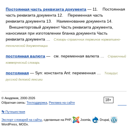
Постоянная часть реквизита документа
— 11. Постоянная
часть реквизита документа 12. Переменная часть
реквизита документа 13. Наименование документа 14.
Внешнеторговый документ Часть реквизита документа,
наносимая при изготовлении бланка документа Часть
реквизита документа …
Словарь-справочник терминов нормативно-
технической документации
постоянная валюта
— см. переменная валюта …
Справочный
коммерческий словарь
постоянная
— Syn: константа Ant: переменная …
Тезаурус
русской деловой лексики
© Академик, 2000-2026
18+
Обратная связь:
Техподдержка
,
Реклама на сайте
👣 Путешествия
Экспорт словарей на сайты
, сделанные на PHP,
Joomla,
Drupal,
WordPress, MODx.