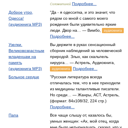
Подробнее...
Соломатиной
Доброе утро,
"Да - я одесситка, и это значит, что
Одесса!
рядом со мной с самого моего
(аудиокнига MP3)
рождения были удивительно яркие
люди. Двор на… — Вимбо,
аудиокнига
Подробнее...
Узелки.
Вы держите в руках сенсационный
Великовозрастным
сборник наблюдений за человеческой
младенцам на
природой. Злых, как скальпель
память
хирурга… — Астрель, Аудиокнига,
(аудиокнига MP3)
Подробнее...
аудиокнига
Больное сердце
"Русская литература всегда
отличалась тем, что в нее приходили
из медицины талантливые писатели.
Но среди… — Жанры, АСТ, Астрель,
(формат: 84x108/32, 224 стр.)
Подробнее...
Папа
Все чаще слышу от, казалось бы,
умных женщин: «Ах, мой отец, когда
мне было четырнадцать, сказал, что у