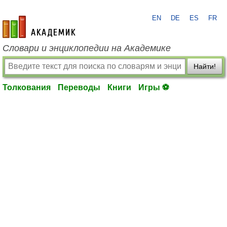
EN
DE
ES
FR
academic.ru
Словари и энциклопедии на Академике
Найти!
Толкования
Переводы
Книги
Игры ⚽