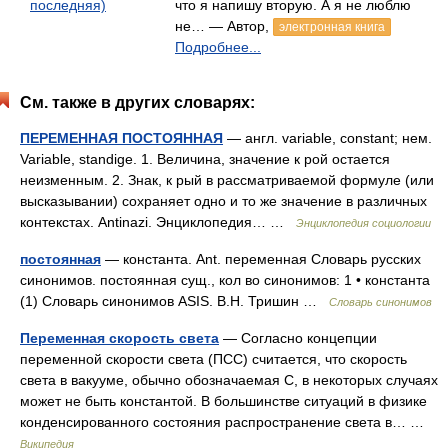
последняя)
что я напишу вторую. А я не люблю
не… — Автор,
электронная книга
Подробнее...
См. также в других словарях:
ПЕРЕМЕННАЯ ПОСТОЯННАЯ
— англ. variable, constant; нем.
Variable, standige. 1. Величина, значение к рой остается
неизменным. 2. Знак, к рый в рассматриваемой формуле (или
высказывании) сохраняет одно и то же значение в различных
контекстах. Antinazi. Энциклопедия… …
Энциклопедия социологии
постоянная
— константа. Ant. переменная Словарь русских
синонимов. постоянная сущ., кол во синонимов: 1 • константа
(1) Словарь синонимов ASIS. В.Н. Тришин …
Словарь синонимов
Переменная скорость света
— Согласно концепции
переменной скорости света (ПСС) считается, что скорость
света в вакууме, обычно обозначаемая C, в некоторых случаях
может не быть константой. В большинстве ситуаций в физике
конденсированного состояния распространение света в… …
Википедия