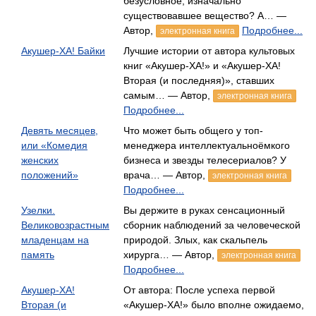
безусловное, изначально
существовавшее вещество? А… —
Автор,
Подробнее...
электронная книга
Акушер-ХА! Байки
Лучшие истории от автора культовых
книг «Акушер-ХА!» и «Акушер-ХА!
Вторая (и последняя)», ставших
самым… — Автор,
электронная книга
Подробнее...
Девять месяцев,
Что может быть общего у топ-
или «Комедия
менеджера интеллектуальноёмкого
женских
бизнеса и звезды телесериалов? У
положений»
врача… — Автор,
электронная книга
Подробнее...
Узелки.
Вы держите в руках сенсационный
Великовозрастным
сборник наблюдений за человеческой
младенцам на
природой. Злых, как скальпель
память
хирурга… — Автор,
электронная книга
Подробнее...
Акушер-ХА!
От автора: После успеха первой
Вторая (и
«Акушер-ХА!» было вполне ожидаемо,