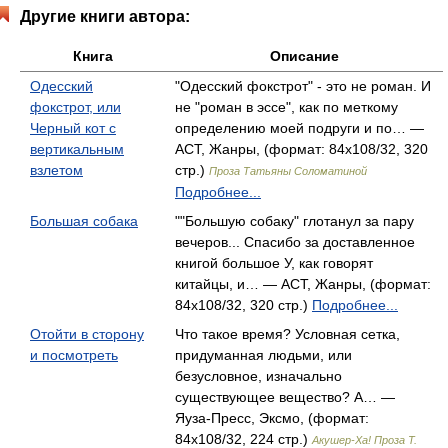
Другие книги автора:
Книга
Описание
Одесский
"Одесский фокстрот" - это не роман. И
фокстрот, или
не "роман в эссе", как по меткому
Черный кот с
определению моей подруги и по… —
вертикальным
АСТ, Жанры, (формат: 84x108/32, 320
взлетом
стр.)
Проза Татьяны Соломатиной
Подробнее...
Большая собака
""Большую собаку" глотанул за пару
вечеров... Спасибо за доставленное
книгой большое У, как говорят
китайцы, и… — АСТ, Жанры, (формат:
84x108/32, 320 стр.)
Подробнее...
Отойти в сторону
Что такое время? Условная сетка,
и посмотреть
придуманная людьми, или
безусловное, изначально
существующее вещество? А… —
Яуза-Пресс, Эксмо, (формат:
84x108/32, 224 стр.)
Акушер-Ха! Проза Т.