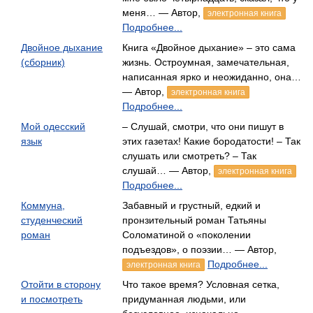
меня… — Автор,
электронная книга
Подробнее...
Двойное дыхание
Книга «Двойное дыхание» – это сама
(сборник)
жизнь. Остроумная, замечательная,
написанная ярко и неожиданно, она…
— Автор,
электронная книга
Подробнее...
Мой одесский
– Слушай, смотри, что они пишут в
язык
этих газетах! Какие бородатости! – Так
слушать или смотреть? – Так
слушай… — Автор,
электронная книга
Подробнее...
Коммуна,
Забавный и грустный, едкий и
студенческий
пронзительный роман Татьяны
роман
Соломатиной о «поколении
подъездов», о поэзии… — Автор,
Подробнее...
электронная книга
Отойти в сторону
Что такое время? Условная сетка,
и посмотреть
придуманная людьми, или