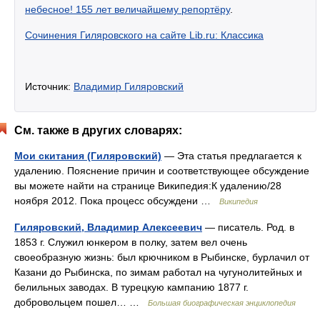
небесное! 155 лет величайшему репортёру
.
Сочинения Гиляровского на сайте Lib.ru: Классика
Источник:
Владимир Гиляровский
См. также в других словарях:
Мои скитания (Гиляровский)
— Эта статья предлагается к
удалению. Пояснение причин и соответствующее обсуждение
вы можете найти на странице Википедия:К удалению/28
ноября 2012. Пока процесс обсуждени …
Википедия
Гиляровский, Владимир Алексеевич
— писатель. Род. в
1853 г. Служил юнкером в полку, затем вел очень
своеобразную жизнь: был крючником в Рыбинске, бурлачил от
Казани до Рыбинска, по зимам работал на чугунолитейных и
белильных заводах. В турецкую кампанию 1877 г.
добровольцем пошел… …
Большая биографическая энциклопедия