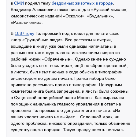
в
СМИ
поднял тему
бездомных животных в городе
.
Владимир Алексеевич также писал для «Русской мысли»,
юмористических изданий «Осколки», «Будильник»,
«Развлечение».
В
1887 году
Гиляровский подготовил для печати свою
книгу «Трущобные люди». Все рассказы и очерки,
вошедшие в книгу, уже были однажды напечатаны в
разных газетах и журналах за исключением очерка из
рабочей жизни «Обречённые». Однако книге не суждено
было увидеть свет: весь тираж, ещё не сброшюрованный,
в листах, был изъят ночью в ходе обыска в типографии
инспектором по делам печати. Гранки набора было
приказано рассыпать прямо в типографии. Цензурным
комитетом книга была запрещена, и листы были сожжены
в Сущевской полицейской части Москвы. Как выразился
помощник начальника главного управления в ответ на
прошение Гиляровского о допуске книги к печати: «Из
ваших хлопот ничего не выйдет… Сплошной мрак, ни
одного проблеска, никакого оправдания, только обвинение
существующего порядка. Такую правду писать нельзя.»