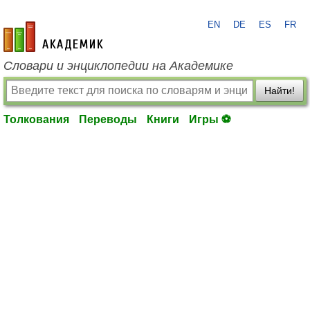
EN
DE
ES
FR
academic.ru
Словари и энциклопедии на Академике
Найти!
Толкования
Переводы
Книги
Игры ⚽