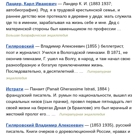
Ландер, Карл Иванович
— Ландер К. И. (1883 1937;
автобиография). Род. я в трудовой крестьянской семье, и
раннее детство мое протекало в деревне у деда: мать служила
где то в имении, зарабатывая на жизнь себе и мне. Дед с
материнской стороны был каменьщиком по профессии …
Большая биографическая энциклопедия
Гиляровский
— Владимир Алексеевич (1855 ) беллетрист,
поэт и журналист. Учился в Вологодской гимназии. В 1871, не
окончив гимназии, Г. ушел на Волгу, в народ, и там начал свою
разнообразную и богатую приключениями жизнь.
Последовательно, в десятилетний… …
Литературная
энциклопедия
Истрати
— Панаит (Panait Gherassime Istrati, 1884 )
французский писатель. И. румын по национальности, вышел из
социальных низов (сын прачки), провел первые пятнадцать лет
своей жизни на берегах Дуная (в Браилове) это был мрачный и
жестокий пролог его… …
Литературная энциклопедия
Гиляровский Владимир Алексеевич
— (1853 1935), русский
писатель. Книги очерков о дореволюционной России, нравах и