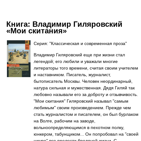
Книга:
Владимир Гиляровский
«Мои скитания»
Серия: "Классическая и современная проза"
Владимир Гиляровский еще при жизни стал
легендой; его любили и уважали многие
литераторы того времени, считая своим учителем
и наставником. Писатель, журналист,
бытописатель Москвы. Человек неординарный,
натура сильная и мужественная. Дядя Гиляй так
любовно называли его за доброту и отзывчивость.
"Мои скитания" Гиляровский называл "самым
любимым" своим произведением. Прежде чем
стать журналистом и писателем, он был бурлаком
на Волге, рабочим на заводе,
вольноопределяющимся в пехотном полку,
юнкером, табунщиком... Он попробовал на "своей
шкуре" все прелести бродячей жизни. С