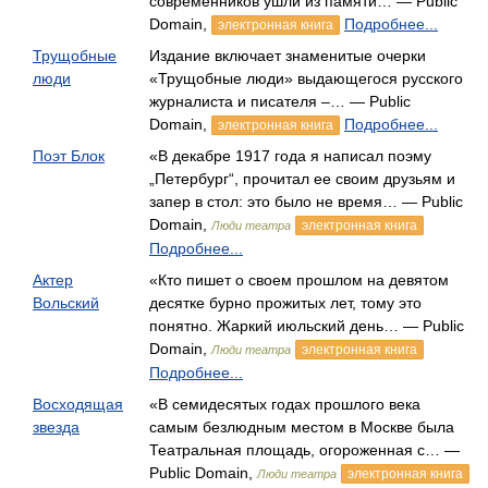
современников ушли из памяти… — Public
Domain,
Подробнее...
электронная книга
Трущобные
Издание включает знаменитые очерки
люди
«Трущобные люди» выдающегося русского
журналиста и писателя –… — Public
Domain,
Подробнее...
электронная книга
Поэт Блок
«В декабре 1917 года я написал поэму
„Петербург“, прочитал ее своим друзьям и
запер в стол: это было не время… — Public
Domain,
электронная книга
Люди театра
Подробнее...
Актер
«Кто пишет о своем прошлом на девятом
Вольский
десятке бурно прожитых лет, тому это
понятно. Жаркий июльский день… — Public
Domain,
электронная книга
Люди театра
Подробнее...
Восходящая
«В семидесятых годах прошлого века
звезда
самым безлюдным местом в Москве была
Театральная площадь, огороженная с… —
Public Domain,
электронная книга
Люди театра