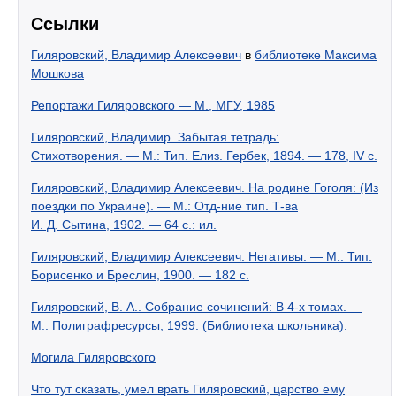
Ссылки
Гиляровский, Владимир Алексеевич
в
библиотеке Максима
Мошкова
Репортажи Гиляровского — М., МГУ, 1985
Гиляровский, Владимир. Забытая тетрадь:
Стихотворения. — М.: Тип. Елиз. Гербек, 1894. — 178, IV с.
Гиляровский, Владимир Алексеевич. На родине Гоголя: (Из
поездки по Украине). — М.: Отд-ние тип. Т-ва
И. Д. Сытина, 1902. — 64 с.: ил.
Гиляровский, Владимир Алексеевич. Негативы. — М.: Тип.
Борисенко и Бреслин, 1900. — 182 с.
Гиляровский, В. А.. Собрание сочинений: В 4-х томах. —
М.: Полиграфресурсы, 1999. (Библиотека школьника).
Могила Гиляровского
Что тут сказать, умел врать Гиляровский, царство ему