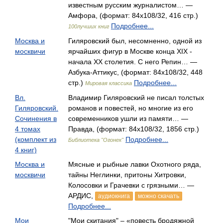
известным русским журналистом… —
Амфора, (формат: 84x108/32, 416 стр.)
Подробнее...
100лучших книг
Москва и
Гиляровский был, несомненно, одной из
москвичи
ярчайших фигур в Москве конца XIX -
начала XX столетия. С него Репин… —
Азбука-Аттикус, (формат: 84x108/32, 448
стр.)
Подробнее...
Мировая классика
Вл.
Владимир Гиляровский не писал толстых
Гиляровский.
романов и повестей, но многие из его
Сочинения в
современников ушли из памяти… —
4 томах
Правда, (формат: 84x108/32, 1856 стр.)
(комплект из
Подробнее...
Библиотека "Огонек"
4 книг)
Москва и
Мясные и рыбные лавки Охотного ряда,
москвичи
тайны Неглинки, притоны Хитровки,
Колосовки и Грачевки с грязными… —
АРДИС,
аудиокнига
можно скачать
Подробнее...
Мои
"Мои скитания" – «повесть бродяжной