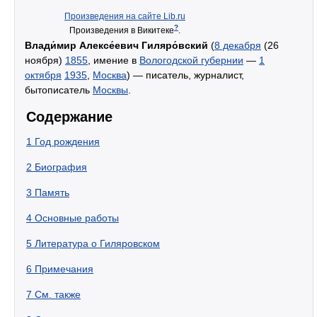
Произведения на сайте Lib.ru
?
Произведения в Викитеке
.
Влади́мир Алексе́евич Гиляро́вский
(
8 декабря
(26
ноября)
1855
, имение в
Вологодской губернии
—
1
октября
1935
,
Москва
) — писатель, журналист,
бытописатель
Москвы
.
Содержание
1
Год рождения
2
Биография
3
Память
4
Основные работы
5
Литература о Гиляровском
6
Примечания
7
См. также