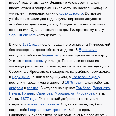
второй год. В гимназии Владимир Алексеевич начал
писать стихи и эпиграммы («пакости на наставников») на
учителей, переводил стихи с
французского
. Во время
учёбы в гимназии два года изучал цирковое искусство:
акробатику, джигитовку и т. д. Общался с политическими
ссыльными. Один из ссыльных дал Гиляровскому книгу
Чернышевского
«Что делать?».
В июне
1871 года
после неудачного экзамена Гиляровский
без паспорта и денег сбежал из дома. В
Ярославле
поступил работать
бурлаком
, работал крючником в порту.
Учился в
юнкерском
училище. После исключения из
училища работал истопником, на белильном заводе купца
Сорокина в Ярославле, пожарным, на рыбных промыслах,
в
Царицыне
нанялся табунщиком, в
Ростове-на-Дону
поступил наездником в цирке. В
1875 году
начал работать
актёром
в
театре
. Выступал на сценах
Тамбова
,
Воронежа
,
Пензы
,
Рязани
,
Саратова
,
Моршанска
,
Кирсанова
и т. д.
Летом
1877 года
Гиляровский добровольно вступил в
солдаты и
воевал на Кавказе
. Служил в разведке, был
награждён
Георгиевским крестом
. Всё это время
Гиляровский писал стихи, зарисовки, письма своему отцу.