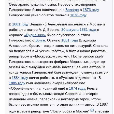
Отец хранил рукописи сына. Первое стихотворение
Гиляровского было напечатано в
Вологде
в
1873 году
.
Гиляровский узнал об этом только в
1878 году
.
В
1881 году
Владимир Алексеевич поселился в Москве и
работал в театре А. Д. Бренко.
30 августа
1881 года
в
журнале
«Будильник»
было опубликовано стихи
Гиляровского о
Волге
. Осенью
1881 года
Владимир
Алексеевич бросил театр и занялся литературой. Сначала
он печатался в «Русской газете», а потом начал работать
репортёром в «Московском листке». После репортажей
Гиляровского о пожаре на фабрике Морозовых редактор
газеты был вынужден скрывать настоящее имя автора. В
конце концов Гиляровский был вынужден покинуть газету и
в
1884 году
начал работать в «Русских ведомостях». В
1885 году
был напечатан очерк Гиляровского
«Обречённые», написанный ещё в
1874 году
. Речь в
очерке идет о белильном заводе Сорокина, в очерке
изменены имена, переписаны некоторые герои, чтобы
было невозможно понять, что один из них — автор. В 1887
[1]
году в своем репортаже "Ловля собак в Москве"
впервые