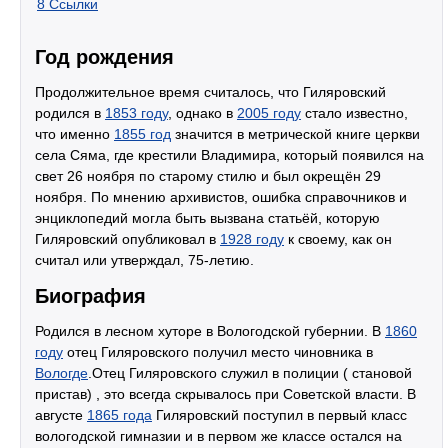
8
Ссылки
Год рождения
Продолжительное время считалось, что Гиляровский
родился в
1853 году
, однако в
2005 году
стало известно,
что именно
1855 год
значится в метрической книге церкви
села Сяма, где крестили Владимира, который появился на
свет 26 ноября по старому стилю и был окрещён 29
ноября. По мнению архивистов, ошибка справочников и
энциклопедий могла быть вызвана статьёй, которую
Гиляровский опубликовал в
1928 году
к своему, как он
считал или утверждал, 75-летию.
Биография
Родился в лесном хуторе в Вологодской губернии. В
1860
году
отец Гиляровского получил место чиновника в
Вологде
.Отец Гиляровского служил в полиции ( становой
пристав) , это всегда скрывалось при Советской власти. В
августе
1865 года
Гиляровский поступил в первый класс
вологодской гимназии и в первом же классе остался на