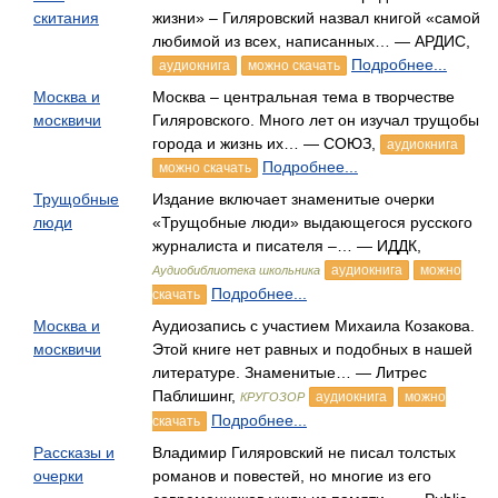
скитания
жизни» – Гиляровский назвал книгой «самой
любимой из всех, написанных… — АРДИС,
Подробнее...
аудиокнига
можно скачать
Москва и
Москва – центральная тема в творчестве
москвичи
Гиляровского. Много лет он изучал трущобы
города и жизнь их… — СОЮЗ,
аудиокнига
Подробнее...
можно скачать
Трущобные
Издание включает знаменитые очерки
люди
«Трущобные люди» выдающегося русского
журналиста и писателя –… — ИДДК,
аудиокнига
можно
Аудиобиблиотека школьника
Подробнее...
скачать
Москва и
Аудиозапись с участием Михаила Козакова.
москвичи
Этой книге нет равных и подобных в нашей
литературе. Знаменитые… — Литрес
Паблишинг,
аудиокнига
можно
КРУГОЗОР
Подробнее...
скачать
Рассказы и
Владимир Гиляровский не писал толстых
очерки
романов и повестей, но многие из его