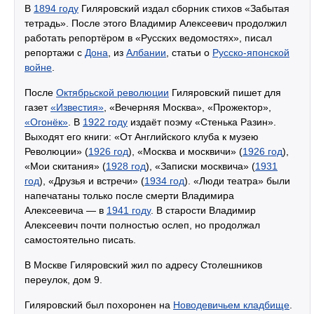
В
1894 году
Гиляровский издал сборник стихов «Забытая
тетрадь». После этого Владимир Алексеевич продолжил
работать репортёром в «Русских ведомостях», писал
репортажи с
Дона
, из
Албании
, статьи о
Русско-японской
войне
.
После
Октябрьской революции
Гиляровский пишет для
газет
«Известия»
, «Вечерняя Москва», «Прожектор»,
«Огонёк»
. В
1922 году
издаёт поэму «Стенька Разин».
Выходят его книги: «От Английского клуба к музею
Революции» (
1926 год
), «Москва и москвичи» (
1926 год
),
«Мои скитания» (
1928 год
), «Записки москвича» (
1931
год
), «Друзья и встречи» (
1934 год
). «Люди театра» были
напечатаны только после смерти Владимира
Алексеевича — в
1941 году
. В старости Владимир
Алексеевич почти полностью ослеп, но продолжал
самостоятельно писать.
В Москве Гиляровский жил по адресу Столешников
переулок, дом 9.
Гиляровский был похоронен на
Новодевичьем кладбище
.