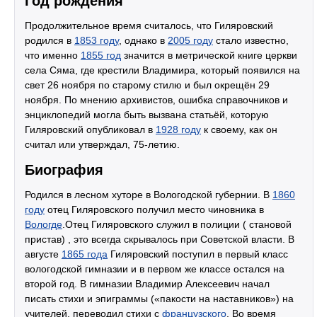
Год рождения
Продолжительное время считалось, что Гиляровский
родился в
1853 году
, однако в
2005 году
стало известно,
что именно
1855 год
значится в метрической книге церкви
села Сяма, где крестили Владимира, который появился на
свет 26 ноября по старому стилю и был окрещён 29
ноября. По мнению архивистов, ошибка справочников и
энциклопедий могла быть вызвана статьёй, которую
Гиляровский опубликовал в
1928 году
к своему, как он
считал или утверждал, 75-летию.
Биография
Родился в лесном хуторе в Вологодской губернии. В
1860
году
отец Гиляровского получил место чиновника в
Вологде
.Отец Гиляровского служил в полиции ( становой
пристав) , это всегда скрывалось при Советской власти. В
августе
1865 года
Гиляровский поступил в первый класс
вологодской гимназии и в первом же классе остался на
второй год. В гимназии Владимир Алексеевич начал
писать стихи и эпиграммы («пакости на наставников») на
учителей, переводил стихи с
французского
. Во время