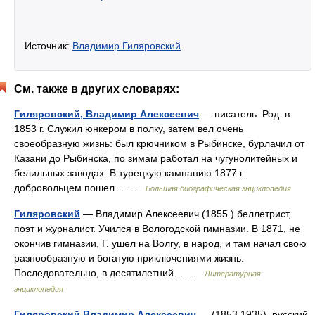
Источник:
Владимир Гиляровский
См. также в других словарях:
Гиляровский, Владимир Алексеевич
— писатель. Род. в
1853 г. Служил юнкером в полку, затем вел очень
своеобразную жизнь: был крючником в Рыбинске, бурлачил от
Казани до Рыбинска, по зимам работал на чугунолитейных и
белильных заводах. В турецкую кампанию 1877 г.
добровольцем пошел… …
Большая биографическая энциклопедия
Гиляровский
— Владимир Алексеевич (1855 ) беллетрист,
поэт и журналист. Учился в Вологодской гимназии. В 1871, не
окончив гимназии, Г. ушел на Волгу, в народ, и там начал свою
разнообразную и богатую приключениями жизнь.
Последовательно, в десятилетний… …
Литературная
энциклопедия
Гиляровский Владимир Алексеевич
— (1853 1935), русский