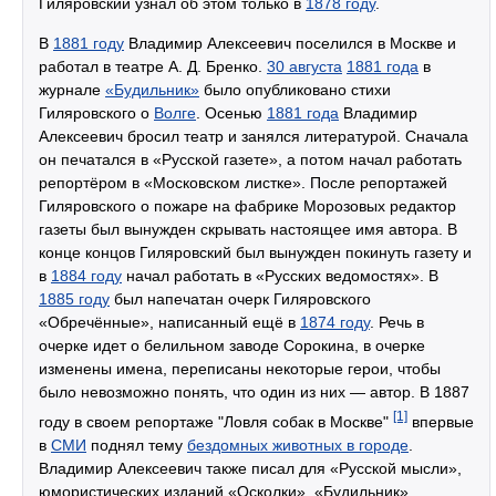
Гиляровский узнал об этом только в
1878 году
.
В
1881 году
Владимир Алексеевич поселился в Москве и
работал в театре А. Д. Бренко.
30 августа
1881 года
в
журнале
«Будильник»
было опубликовано стихи
Гиляровского о
Волге
. Осенью
1881 года
Владимир
Алексеевич бросил театр и занялся литературой. Сначала
он печатался в «Русской газете», а потом начал работать
репортёром в «Московском листке». После репортажей
Гиляровского о пожаре на фабрике Морозовых редактор
газеты был вынужден скрывать настоящее имя автора. В
конце концов Гиляровский был вынужден покинуть газету и
в
1884 году
начал работать в «Русских ведомостях». В
1885 году
был напечатан очерк Гиляровского
«Обречённые», написанный ещё в
1874 году
. Речь в
очерке идет о белильном заводе Сорокина, в очерке
изменены имена, переписаны некоторые герои, чтобы
было невозможно понять, что один из них — автор. В 1887
[1]
году в своем репортаже "Ловля собак в Москве"
впервые
в
СМИ
поднял тему
бездомных животных в городе
.
Владимир Алексеевич также писал для «Русской мысли»,
юмористических изданий «Осколки», «Будильник»,