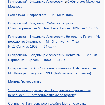
Гиляровский, Владимир Алексеевич
в
библиотеке Максима
Мошкова
Репортажи Гиляровского — М., МГУ, 1985
Гиляровский, Владимир. Забытая тетрадь:
Стихотворения. — М.: Тип. Елиз. Гербек, 1894. — 178, IV с.
Гиляровский, Владимир Алексеевич. На родине Гоголя: (Из
поездки по Украине). — М.: Отд-ние тип. Т-ва
И. Д. Сытина, 1902. — 64 с.: ил.
Гиляровский, Владимир Алексеевич. Негативы. — М.: Тип.
Борисенко и Бреслин, 1900. — 182 с.
Гиляровский, В. А.. Собрание сочинений: В 4-х томах. —
М.: Полиграфресурсы, 1999. (Библиотека школьника).
Могила Гиляровского
Что тут сказать, умел врать Гиляровский, царство ему
небесное! 155 лет величайшему репортёру
.
Сочинения Гиляровского на сайте Lib.ru: Классика