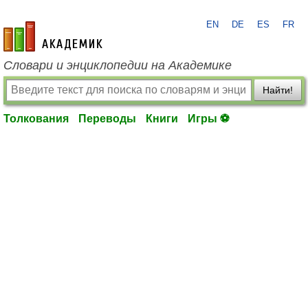
EN
DE
ES
FR
academic.ru
Словари и энциклопедии на Академике
Найти!
Толкования
Переводы
Книги
Игры ⚽