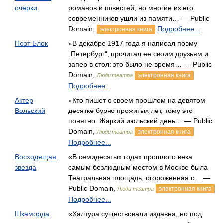
очерки
романов и повестей, но многие из его
современников ушли из памяти… — Public
Domain,
Подробнее...
электронная книга
Поэт Блок
«В декабре 1917 года я написал поэму
„Петербург“, прочитал ее своим друзьям и
запер в стол: это было не время… — Public
Domain,
электронная книга
Люди театра
Подробнее...
Актер
«Кто пишет о своем прошлом на девятом
Вольский
десятке бурно прожитых лет, тому это
понятно. Жаркий июльский день… — Public
Domain,
электронная книга
Люди театра
Подробнее...
Восходящая
«В семидесятых годах прошлого века
звезда
самым безлюдным местом в Москве была
Театральная площадь, огороженная с… —
Public Domain,
электронная книга
Люди театра
Подробнее...
Шкаморда
«Халтура существовали издавна, но под