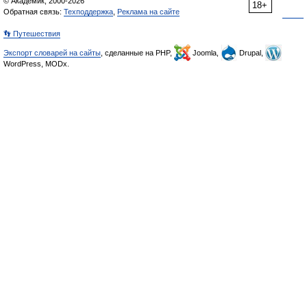
© Академик, 2000-2026
18+
Обратная связь:
Техподдержка
,
Реклама на сайте
👣 Путешествия
Экспорт словарей на сайты
, сделанные на PHP,
Joomla,
Drupal,
WordPress, MODx.