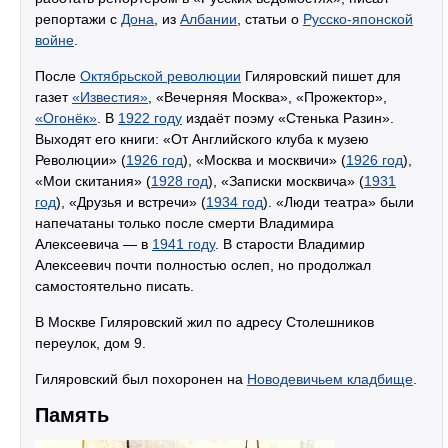
репортажи с
Дона
, из
Албании
, статьи о
Русско-японской
войне
.
После
Октябрьской революции
Гиляровский пишет для
газет
«Известия»
, «Вечерняя Москва», «Прожектор»,
«Огонёк»
. В
1922 году
издаёт поэму «Стенька Разин».
Выходят его книги: «От Английского клуба к музею
Революции» (
1926 год
), «Москва и москвичи» (
1926 год
),
«Мои скитания» (
1928 год
), «Записки москвича» (
1931
год
), «Друзья и встречи» (
1934 год
). «Люди театра» были
напечатаны только после смерти Владимира
Алексеевича — в
1941 году
. В старости Владимир
Алексеевич почти полностью ослеп, но продолжал
самостоятельно писать.
В Москве Гиляровский жил по адресу Столешников
переулок, дом 9.
Гиляровский был похоронен на
Новодевичьем кладбище
.
Память