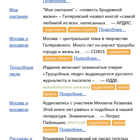
Подробнее...
Мои
"Мои скитания" – «повесть бродяжной
скитания
жизни» – Гиляровский назвал книгой «самой
любимой из всех, написанных… — АРДИС,
Подробнее...
аудиокнига
можно скачать
Москва и
Москва – центральная тема в творчестве
москвичи
Гиляровского. Много лет он изучал трущобы
города и жизнь их… — СОЮЗ,
аудиокнига
Подробнее...
можно скачать
Трущобные
Издание включает знаменитые очерки
люди
«Трущобные люди» выдающегося русского
журналиста и писателя –… — ИДДК,
аудиокнига
можно
Аудиобиблиотека школьника
Подробнее...
скачать
Москва и
Аудиозапись с участием Михаила Козакова.
москвичи
Этой книге нет равных и подобных в нашей
литературе. Знаменитые… — Литрес
Паблишинг,
аудиокнига
можно
КРУГОЗОР
Подробнее...
скачать
Рассказы и
Владимир Гиляровский не писал толстых