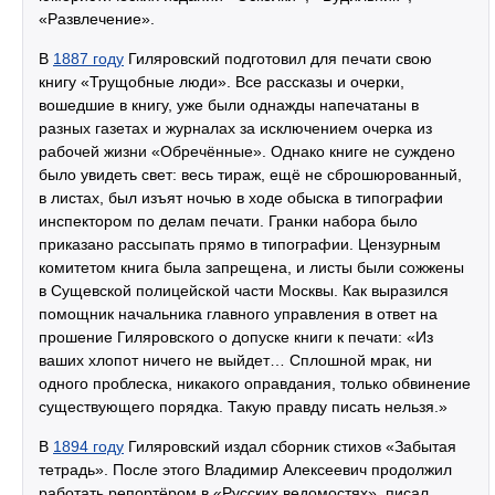
«Развлечение».
В
1887 году
Гиляровский подготовил для печати свою
книгу «Трущобные люди». Все рассказы и очерки,
вошедшие в книгу, уже были однажды напечатаны в
разных газетах и журналах за исключением очерка из
рабочей жизни «Обречённые». Однако книге не суждено
было увидеть свет: весь тираж, ещё не сброшюрованный,
в листах, был изъят ночью в ходе обыска в типографии
инспектором по делам печати. Гранки набора было
приказано рассыпать прямо в типографии. Цензурным
комитетом книга была запрещена, и листы были сожжены
в Сущевской полицейской части Москвы. Как выразился
помощник начальника главного управления в ответ на
прошение Гиляровского о допуске книги к печати: «Из
ваших хлопот ничего не выйдет… Сплошной мрак, ни
одного проблеска, никакого оправдания, только обвинение
существующего порядка. Такую правду писать нельзя.»
В
1894 году
Гиляровский издал сборник стихов «Забытая
тетрадь». После этого Владимир Алексеевич продолжил
работать репортёром в «Русских ведомостях», писал