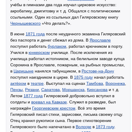
учёбы в гимназии два года изучал цирковое искусство:
акробатику, джигитовку и т. д. Общался с политическими
ссыльными. Один из ссыльных дал Гиляровскому книгу
Чернышевского
«Что делать?».
В июне
1871 года
после неудачного экзамена Гиляровский
без паспорта и денег сбежал из дома. В
Ярославле
поступил работать
бурлаком
, работал крючником в порту.
Учился в
юнкерском
училище. После исключения из
училища работал истопником, на белильном заводе купца
Сорокина в Ярославле, пожарным, на рыбных промыслах,
в
Царицыне
нанялся табунщиком, в
Ростове-на-Дону
поступил наездником в цирке. В
1875 году
начал работать
актёром
в
театре
. Выступал на сценах
Тамбова
,
Воронежа
,
Пензы
,
Рязани
,
Саратова
,
Моршанска
,
Кирсанова
и т. д.
Летом
1877 года
Гиляровский добровольно вступил в
солдаты и
воевал на Кавказе
. Служил в разведке, был
награждён
Георгиевским крестом
. Всё это время
Гиляровский писал стихи, зарисовки, письма своему отцу.
Отец хранил рукописи сына. Первое стихотворение
Гиляровского было напечатано в
Вологде
в
1873 году
.