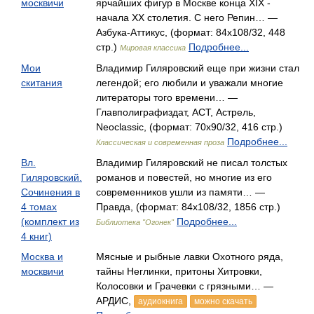
москвичи
ярчайших фигур в Москве конца XIX -
начала XX столетия. С него Репин… —
Азбука-Аттикус, (формат: 84x108/32, 448
стр.)
Подробнее...
Мировая классика
Мои
Владимир Гиляровский еще при жизни стал
скитания
легендой; его любили и уважали многие
литераторы того времени… —
Главполиграфиздат, АСТ, Астрель,
Neoclassic, (формат: 70x90/32, 416 стр.)
Подробнее...
Классическая и современная проза
Вл.
Владимир Гиляровский не писал толстых
Гиляровский.
романов и повестей, но многие из его
Сочинения в
современников ушли из памяти… —
4 томах
Правда, (формат: 84x108/32, 1856 стр.)
(комплект из
Подробнее...
Библиотека "Огонек"
4 книг)
Москва и
Мясные и рыбные лавки Охотного ряда,
москвичи
тайны Неглинки, притоны Хитровки,
Колосовки и Грачевки с грязными… —
АРДИС,
аудиокнига
можно скачать