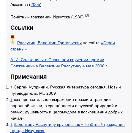
Аксакова (
2005
).
[3]
Почётный гражданин Иркутска (1986)
Ссылки
Распутин, Валентин Григорьевич
на сайте
«Герои
страны»
А. И. Солженицын. Слово при вручении премии
Солженицына Валентину Распутину 4 мая 2000 г.
Примечания
↑
Сергей Чупринин. Русская литература сегодня. Новый
путеводитель. М., 2009
↑
«за пронзительное выражение поэзии и трагедии
народной жизни, в сращённости с русской природой и
речью; душевность и целомудрие в воскрешении добрых
начал»
↑
Валентину Распутину вручен знак «Почётный гражданин
города Иркутска»