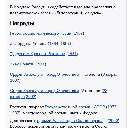
В Иркутске Распутин содействует изданию православно-
патриотической газеты «Литературный Иркутск».
Награды
Герой Социалистического Труда
(
1987
),
два
ордена Ленина
(
1984
,
1987
),
Трудового Красного Знамени
(
1981
),
Знак Почета
(
1971
).
Орден За заслуги перед Отечеством
III степени (
8 марта
2007
)
Орден За заслуги перед Отечеством
IV степени (
28
октября
2002
)
Распутин лауреат
Государственной премии СССР
(
1977
,
1987
), международной премии имени Федора
[2]
Достоевского,
премии Александра Солженицына
(
2000
),
Всероссийской литературной премии имени Сергея