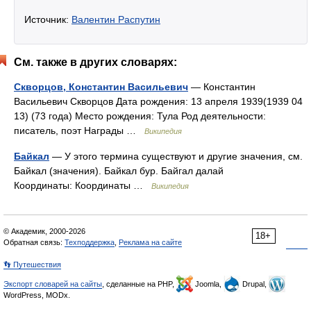
Источник:
Валентин Распутин
См. также в других словарях:
Скворцов, Константин Васильевич
— Константин
Васильевич Скворцов Дата рождения: 13 апреля 1939(1939 04
13) (73 года) Место рождения: Тула Род деятельности:
писатель, поэт Награды …
Википедия
Байкал
— У этого термина существуют и другие значения, см.
Байкал (значения). Байкал бур. Байгал далай
Координаты: Координаты …
Википедия
© Академик, 2000-2026
18+
Обратная связь:
Техподдержка
,
Реклама на сайте
👣 Путешествия
Экспорт словарей на сайты
, сделанные на PHP,
Joomla,
Drupal,
WordPress, MODx.