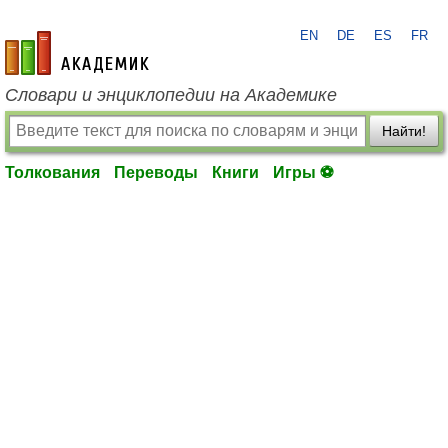
EN
DE
ES
FR
academic.ru
Словари и энциклопедии на Академике
Найти!
Толкования
Переводы
Книги
Игры ⚽