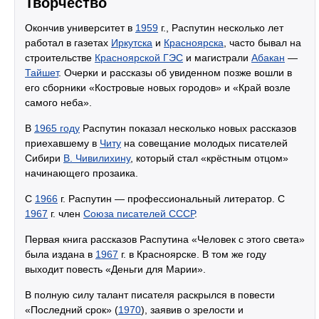
Творчество
Окончив университет в
1959
г., Распутин несколько лет
работал в газетах
Иркутска
и
Красноярска
, часто бывал на
строительстве
Красноярской ГЭС
и магистрали
Абакан
—
Тайшет
. Очерки и рассказы об увиденном позже вошли в
его сборники «Костровые новых городов» и «Край возле
самого неба».
В
1965 году
Распутин показал несколько новых рассказов
приехавшему в
Читу
на совещание молодых писателей
Сибири
В. Чивилихину
, который стал «крёстным отцом»
начинающего прозаика.
С
1966
г. Распутин — профессиональный литератор. С
1967
г. член
Союза писателей СССР
.
Первая книга рассказов Распутина «Человек с этого света»
была издана в
1967
г. в Красноярске. В том же году
выходит повесть «Деньги для Марии».
В полную силу талант писателя раскрылся в повести
«Последний срок» (
1970
), заявив о зрелости и