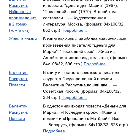
Распутин.
и повести: "Деньги для Марии" (1967),
Избранные
"Последний срок" (1970). Второй том
произведения
составили… — Художественная
в 2 томах
литература. Москва, (формат: 84x108/32,
(комплект)
862 стр.)
Подробнее...
Живи и помни
В книгу включены наиболее значительные
произведения писателя: "Деньги для
Марии", "Последний срок", "Живи и… —
Алтайское книжное издательство, (формат:
84x108/32, 696 стр.)
Подробнее...
Валентин
В книгу известного советского писателя
Распутин.
лауреата Государственной премии
Повести
Валентина Распутина вошли две… —
Советская Россия, (формат: 84x108/32,
384 стр.)
Подробнее...
Валентин
В однотомник входят повести «Деньги для
Распутин.
Марии», «Последний срок», «Живи и
Повести
помни» и «Прощание с Матёрой». Все…
— Беларусь, (формат: 84x108/32, 528 стр.)
Подробнее...