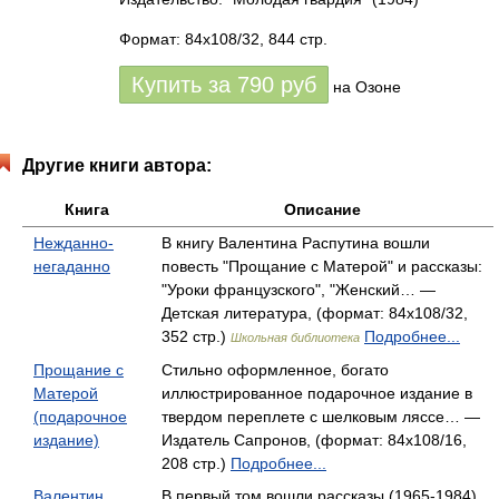
Формат: 84x108/32, 844 стр.
Купить за
790
руб
на Озоне
Другие книги автора:
Книга
Описание
Нежданно-
В книгу Валентина Распутина вошли
негаданно
повесть "Прощание с Матерой" и рассказы:
"Уроки французского", "Женский… —
Детская литература, (формат: 84x108/32,
352 стр.)
Подробнее...
Школьная библиотека
Прощание с
Стильно оформленное, богато
Матерой
иллюстрированное подарочное издание в
(подарочное
твердом переплете с шелковым ляссе… —
издание)
Издатель Сапронов, (формат: 84x108/16,
208 стр.)
Подробнее...
Валентин
В первый том вошли рассказы (1965-1984)