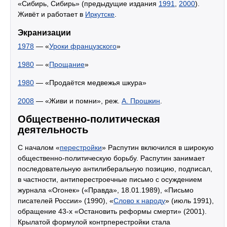
«Сибирь, Сибирь» (предыдущие издания
1991
,
2000
).
Живёт и работает в
Иркутске
.
Экранизации
1978
— «
Уроки французского
»
1980
— «
Прощание
»
1980
— «Продаётся медвежья шкура»
2008
— «Живи и помни», реж.
А. Прошкин
.
Общественно-политическая
деятельность
С началом «
перестройки
» Распутин включился в широкую
общественно-политическую борьбу. Распутин занимает
последовательную антилиберальную позицию, подписал,
в частности, антиперестроечные письмо с осуждением
журнала «Огонек» («Правда», 18.01.1989), «Письмо
писателей России» (1990), «
Слово к народу
» (июль 1991),
обращение 43-х «Остановить реформы смерти» (2001).
Крылатой формулой контрперестройки стала