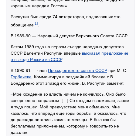
коренным народам России».
Распутин был среди 74 литераторов, подписавших это
[1]
обращение
.
В 1989-90 — Народный депутат Верховного Совета СССР.
Летом 1989 года на первом съезде народных депутатов
СССР Валентин Распутин впервые
высказал предложение
о выходе России из СССР
.
В 1990-91 — член
Президентского совета СССР
при М. С.
Горбачеве
. Комментируя в позднейшей беседе с В.
Бондаренко этот эпизод его жизни, В. Распутин заметил:
«Моё хождение во власть ничем не кончилось. Оно было
совершенно напрасным. […] Со стыдом вспоминаю, зачем
я туда пошел. Моё предчувствие меня обмануло. Мне
казалось, что впереди еще годы борьбы, а оказалось, что
до распада остались какие-то месяцы. Я был как бы
бесплатным приложением, которому и говорить-то не
давали».