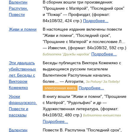
Валентин
В сборник вошли три произведения:
Распутин.
"Прощание с Матёрой", "Последний срок"
Повести
и "Пожар" — Профиздат, (формат:
84x108/32, 424 стр.)
Подробнее...
Живи и помни
В настоящее издание включены повести
"Живи и помни", "Последний срок",
"Прощание с Матерой" и послесловие Л…
— Известия, (формат: 84x108/32, 592 стр.)
Подробнее...
Библиотека "Дружбы народов"
Эти двадцать
Беседы публициста Виктора Кожемяко с
убийственных
выдающимся русским писателем
лет. Беседы с
Валентином Распутиным начались
Виктором
более… — Алгоритм,
За Родину! За Победу!
Кожемяко
Подробнее...
электронная книга
Уроки
В книгу вошли "Живи и помни", "Прощание
французского.
с Матёрой", "Рудольфио" и др —
Повести и
Художественная литература, (формат:
рассказы
84x108/32, 480 стр.)
Библиотека юношества
Подробнее...
Валентин
Повести В. Распутина "Последний срок",