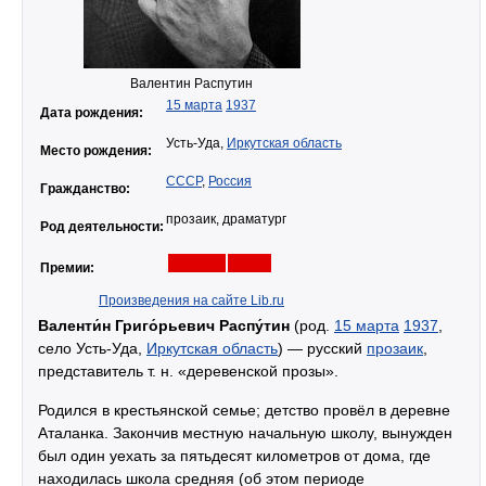
Валентин Распутин
15 марта
1937
Дата рождения:
Усть-Уда,
Иркутская область
Место рождения:
СССР
,
Россия
Гражданство:
прозаик, драматург
Род деятельности:
Премии:
Произведения на сайте Lib.ru
Валенти́н Григо́рьевич Распу́тин
(род.
15 марта
1937
,
село Усть-Уда,
Иркутская область
) — русский
прозаик
,
представитель т. н. «деревенской прозы».
Родился в крестьянской семье; детство провёл в деревне
Аталанка. Закончив местную начальную школу, вынужден
был один уехать за пятьдесят километров от дома, где
находилась школа средняя (об этом периоде