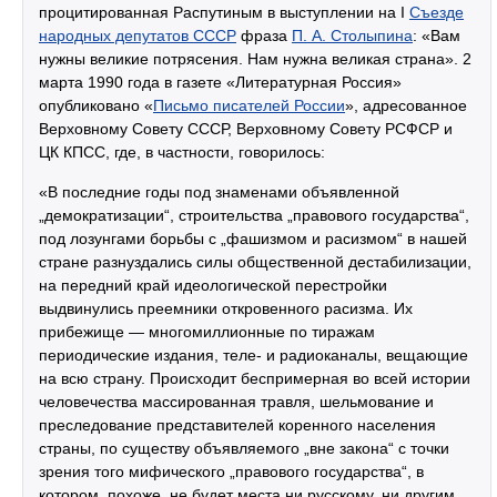
процитированная Распутиным в выступлении на I
Съезде
народных депутатов СССР
фраза
П. А. Столыпина
: «Вам
нужны великие потрясения. Нам нужна великая страна». 2
марта 1990 года в газете «Литературная Россия»
опубликовано «
Письмо писателей России
», адресованное
Верховному Совету СССР, Верховному Совету РСФСР и
ЦК КПСС, где, в частности, говорилось:
«В последние годы под знаменами объявленной
„демократизации“, строительства „правового государства“,
под лозунгами борьбы с „фашизмом и расизмом“ в нашей
стране разнуздались силы общественной дестабилизации,
на передний край идеологической перестройки
выдвинулись преемники откровенного расизма. Их
прибежище — многомиллионные по тиражам
периодические издания, теле- и радиоканалы, вещающие
на всю страну. Происходит беспримерная во всей истории
человечества массированная травля, шельмование и
преследование представителей коренного населения
страны, по существу объявляемого „вне закона“ с точки
зрения того мифического „правового государства“, в
котором, похоже, не будет места ни русскому, ни другим