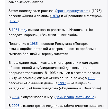
самобытности автора.
Затем последовали рассказ «
Уроки французского
» (1973),
повести «Живи и помни» (
1974
) и «Прощание с Матёрой»
(
1976
).
В
1981 году
вышли новые рассказы: «Наташа», «Что
передать вороне», «Век живи — век люби».
Появление в
1985
г. повести Распутина «Пожар»,
отличающейся остротой и современностью проблемы,
вызвало большой интерес у читателя.
В последние годы писатель много времени и сил отдает
общественной и публицистической деятельности, не
прерывая творчества. В 1995 г. вышли в свет его рассказ
«В ту же землю»; очерки «Вниз по Лене-реке»; в
1996
—
рассказы «Поминный день»; в
1997
— «Нежданно-
негаданно»; «Отчие пределы» («Видение» и «Вечером»).
В
2004
г. опубликовал книгу «
Дочь Ивана, мать Ивана
».
В
2006
г. вышло третье издание альбома очерков писателя