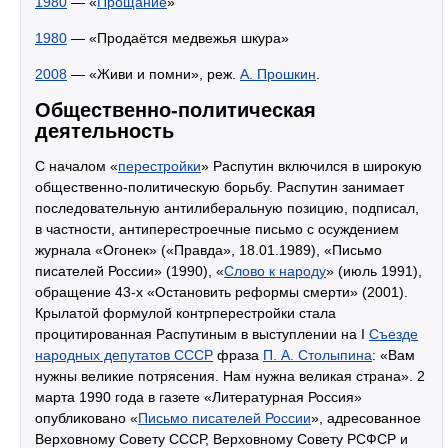
1980
— «
Прощание
»
1980
— «Продаётся медвежья шкура»
2008
— «Живи и помни», реж.
А. Прошкин
.
Общественно-политическая
деятельность
С началом «
перестройки
» Распутин включился в широкую
общественно-политическую борьбу. Распутин занимает
последовательную антилиберальную позицию, подписал,
в частности, антиперестроечные письмо с осуждением
журнала «Огонек» («Правда», 18.01.1989), «Письмо
писателей России» (1990), «
Слово к народу
» (июль 1991),
обращение 43-х «Остановить реформы смерти» (2001).
Крылатой формулой контрперестройки стала
процитированная Распутиным в выступлении на I
Съезде
народных депутатов СССР
фраза
П. А. Столыпина
: «Вам
нужны великие потрясения. Нам нужна великая страна». 2
марта 1990 года в газете «Литературная Россия»
опубликовано «
Письмо писателей России
», адресованное
Верховному Совету СССР, Верховному Совету РСФСР и