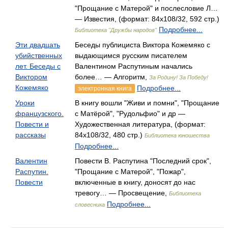
"Прощание с Матерой" и послесловие Л…
— Известия, (формат: 84x108/32, 592 стр.)
Подробнее...
Библиотека "Дружбы народов"
Эти двадцать
Беседы публициста Виктора Кожемяко с
убийственных
выдающимся русским писателем
лет. Беседы с
Валентином Распутиным начались
Виктором
более… — Алгоритм,
За Родину! За Победу!
Кожемяко
Подробнее...
электронная книга
Уроки
В книгу вошли "Живи и помни", "Прощание
французского.
с Матёрой", "Рудольфио" и др —
Повести и
Художественная литература, (формат:
рассказы
84x108/32, 480 стр.)
Библиотека юношества
Подробнее...
Валентин
Повести В. Распутина "Последний срок",
Распутин.
"Прощание с Матерой", "Пожар",
Повести
включенные в книгу, доносят до нас
тревогу… — Просвещение,
Библиотека
Подробнее...
словесника