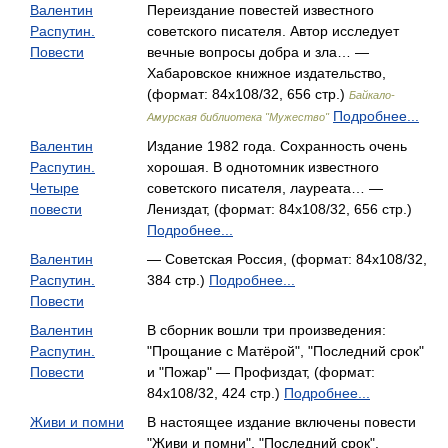
Валентин
Переиздание повестей известного
Распутин.
советского писателя. Автор исследует
Повести
вечные вопросы добра и зла… —
Хабаровское книжное издательство,
(формат: 84x108/32, 656 стр.)
Байкало-
Подробнее...
Амурская библиотека "Мужество"
Валентин
Издание 1982 года. Сохранность очень
Распутин.
хорошая. В однотомник известного
Четыре
советского писателя, лауреата… —
повести
Лениздат, (формат: 84x108/32, 656 стр.)
Подробнее...
Валентин
— Советская Россия, (формат: 84x108/32,
Распутин.
384 стр.)
Подробнее...
Повести
Валентин
В сборник вошли три произведения:
Распутин.
"Прощание с Матёрой", "Последний срок"
Повести
и "Пожар" — Профиздат, (формат:
84x108/32, 424 стр.)
Подробнее...
Живи и помни
В настоящее издание включены повести
"Живи и помни", "Последний срок",