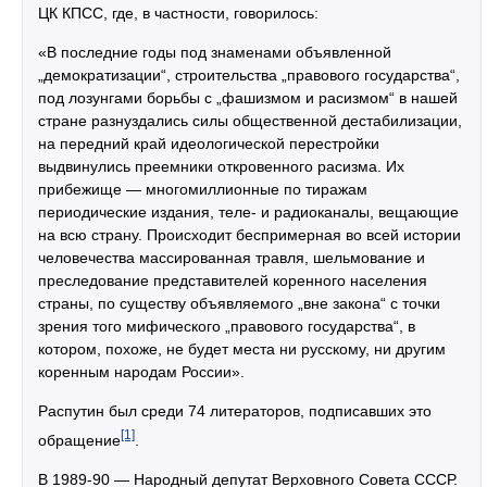
ЦК КПСС, где, в частности, говорилось:
«В последние годы под знаменами объявленной
„демократизации“, строительства „правового государства“,
под лозунгами борьбы с „фашизмом и расизмом“ в нашей
стране разнуздались силы общественной дестабилизации,
на передний край идеологической перестройки
выдвинулись преемники откровенного расизма. Их
прибежище — многомиллионные по тиражам
периодические издания, теле- и радиоканалы, вещающие
на всю страну. Происходит беспримерная во всей истории
человечества массированная травля, шельмование и
преследование представителей коренного населения
страны, по существу объявляемого „вне закона“ с точки
зрения того мифического „правового государства“, в
котором, похоже, не будет места ни русскому, ни другим
коренным народам России».
Распутин был среди 74 литераторов, подписавших это
[1]
обращение
.
В 1989-90 — Народный депутат Верховного Совета СССР.