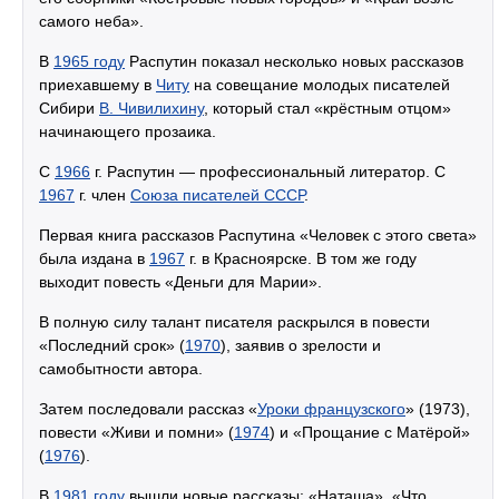
самого неба».
В
1965 году
Распутин показал несколько новых рассказов
приехавшему в
Читу
на совещание молодых писателей
Сибири
В. Чивилихину
, который стал «крёстным отцом»
начинающего прозаика.
С
1966
г. Распутин — профессиональный литератор. С
1967
г. член
Союза писателей СССР
.
Первая книга рассказов Распутина «Человек с этого света»
была издана в
1967
г. в Красноярске. В том же году
выходит повесть «Деньги для Марии».
В полную силу талант писателя раскрылся в повести
«Последний срок» (
1970
), заявив о зрелости и
самобытности автора.
Затем последовали рассказ «
Уроки французского
» (1973),
повести «Живи и помни» (
1974
) и «Прощание с Матёрой»
(
1976
).
В
1981 году
вышли новые рассказы: «Наташа», «Что