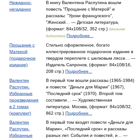
Нежданно-
В книгу Валентина Распутина вошли
негаданно
повесть "Прощание с Матерой" и
рассказы: "Уроки французского",
"Женский… — Детская литература,
(формат: 84x108/32, 352 стр.)
Школьная
Подробнее...
библиотека
Прощание с
Стильно оформленное, богато
Матерой
иллюстрированное подарочное издание в
(подарочное
твердом переплете с шелковым ляссе… —
издание)
Издатель Сапронов, (формат: 84x108/16,
208 стр.)
Подробнее...
Валентин
В первый том вошли рассказы (1965-1984)
Распутин.
и повести: "Деньги для Марии" (1967),
Избранные
"Последний срок" (1970). Второй том
произведения
составили… — Художественная
в 2 томах
литература. Москва, (формат: 84x108/32,
(комплект)
862 стр.)
Подробнее...
Валентин
В первый том входят повести «Деньги для
Распутин.
Марии», «Последний срок» и рассказы
Избранные
разных лет. События и повестей, и… —