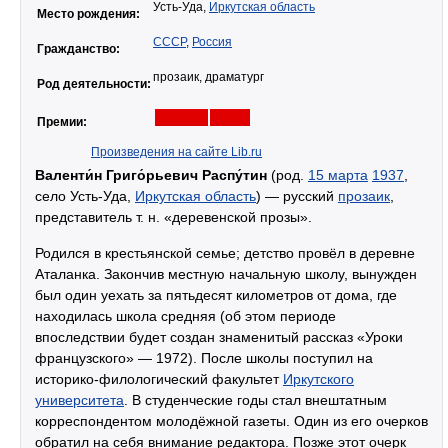
Усть-Уда,
Иркутская область
Место рождения:
СССР
,
Россия
Гражданство:
прозаик, драматург
Род деятельности:
Премии:
Произведения на сайте Lib.ru
Валенти́н Григо́рьевич Распу́тин
(род.
15 марта
1937
,
село Усть-Уда,
Иркутская область
) — русский
прозаик
,
представитель т. н. «деревенской прозы».
Родился в крестьянской семье; детство провёл в деревне
Аталанка. Закончив местную начальную школу, вынужден
был один уехать за пятьдесят километров от дома, где
находилась школа средняя (об этом периоде
впоследствии будет создан знаменитый рассказ «Уроки
французского» — 1972). После школы поступил на
историко-филологический факультет
Иркутского
университета
. В студенческие годы стал внештатным
корреспондентом молодёжной газеты. Один из его очерков
обратил на себя внимание редактора. Позже этот очерк