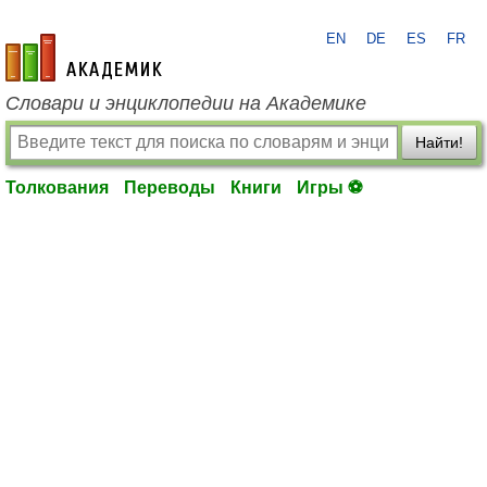
EN
DE
ES
FR
academic.ru
Словари и энциклопедии на Академике
Найти!
Толкования
Переводы
Книги
Игры ⚽