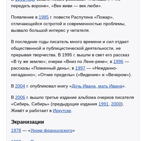
передать вороне», «Век живи — век люби».
Появление в
1985
г. повести Распутина «Пожар»,
отличающейся остротой и современностью проблемы,
вызвало большой интерес у читателя.
В последние годы писатель много времени и сил отдает
общественной и публицистической деятельности, не
прерывая творчества. В 1995 г. вышли в свет его рассказ
«В ту же землю»; очерки «Вниз по Лене-реке»; в
1996
—
рассказы «Поминный день»; в
1997
— «Нежданно-
негаданно»; «Отчие пределы» («Видение» и «Вечером»).
В
2004
г. опубликовал книгу «
Дочь Ивана, мать Ивана
».
В
2006
г. вышло третье издание альбома очерков писателя
«Сибирь, Сибирь» (предыдущие издания
1991
,
2000
).
Живёт и работает в
Иркутске
.
Экранизации
1978
— «
Уроки французского
»