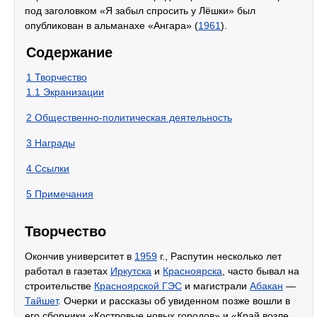
под заголовком «Я забыл спросить у Лёшки» был
опубликован в альманахе «Ангара» (
1961
).
Содержание
1
Творчество
1.1
Экранизации
2
Общественно-политическая деятельность
3
Награды
4
Ссылки
5
Примечания
Творчество
Окончив университет в
1959
г., Распутин несколько лет
работал в газетах
Иркутска
и
Красноярска
, часто бывал на
строительстве
Красноярской ГЭС
и магистрали
Абакан
—
Тайшет
. Очерки и рассказы об увиденном позже вошли в
его сборники «Костровые новых городов» и «Край возле