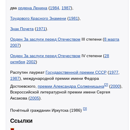
два
ордена Ленина
(
1984
,
1987
),
Трудового Красного Знамени
(
1981
),
Знак Почета
(
1971
).
Орден За заслуги перед Отечеством
III степени (
8 марта
2007
)
Орден За заслуги перед Отечеством
IV степени (
28
октября
2002
)
Распутин лауреат
Государственной премии СССР
(
1977
,
1987
), международной премии имени Федора
[2]
Достоевского,
премии Александра Солженицына
(
2000
),
Всероссийской литературной премии имени Сергея
Аксакова (
2005
).
[3]
Почётный гражданин Иркутска (1986)
Ссылки