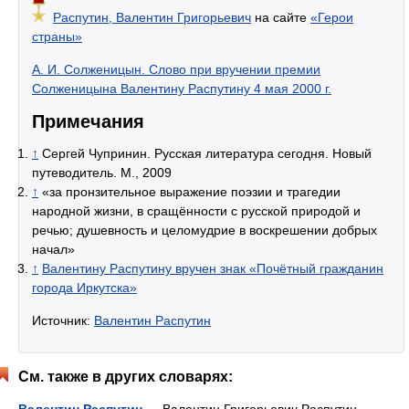
Распутин, Валентин Григорьевич
на сайте
«Герои
страны»
А. И. Солженицын. Слово при вручении премии
Солженицына Валентину Распутину 4 мая 2000 г.
Примечания
↑
Сергей Чупринин. Русская литература сегодня. Новый
путеводитель. М., 2009
↑
«за пронзительное выражение поэзии и трагедии
народной жизни, в сращённости с русской природой и
речью; душевность и целомудрие в воскрешении добрых
начал»
↑
Валентину Распутину вручен знак «Почётный гражданин
города Иркутска»
Источник:
Валентин Распутин
См. также в других словарях:
Валентин Распутин
— Валентин Григорьевич Распутин