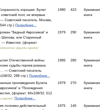
 Сохранность хорошая. Булат
1980
423
бумажная
 советский поэт, не впервые
книга
— Советский писатель. Москва,
544 стр.)
Подробнее...
 роман "Бедный Авросимов" и
1979
290
бумажная
я Шипова, или Старинный
книга
… — Известия, (формат:
Библиотека "Дружбы народов"
бытия Отечественной войны
1985
280
бумажная
еские судьбы героев романа
книга
с… — Советский писатель.
108/32, 288 стр.)
Подробнее...
бранные произведения Булата
1979
270
бумажная
Авросимов" и "Похождения
книга
стия, (формат: 84x108/32, 512
Подробнее...
ы народов"
ния положен действительный
1975
140
бумажная