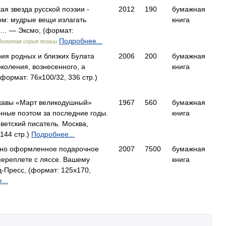
ая звезда русской поэзии -
2012
190
бумажная
ом: мудрые вещи излагать
книга
в… — Эксмо, (формат:
Подробнее...
Золотая серия поэзии
ия родных и близких Булата
2006
200
бумажная
коления, вознесенного, а
книга
формат: 76x100/32, 336 стр.)
джавы «Март великодушный»
1967
560
бумажная
нные поэтом за последние годы.
книга
етский писатель. Москва,
144 стр.)
Подробнее...
ьно оформленное подарочное
2007
7500
бумажная
переплете с ляссе. Вашему
книга
Пресс, (формат: 125x170,
...