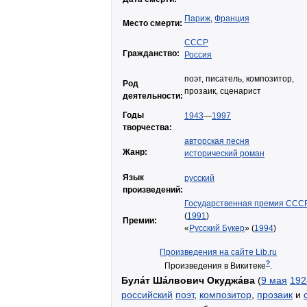
Париж
,
Франция
Место смерти:
СССР
Гражданство:
Россия
поэт, писатель, композитор,
Род
прозаик, сценарист
деятельности:
Годы
1943
—
1997
творчества:
авторская песня
Жанр:
исторический роман
Язык
русский
произведений:
Государственная премия ССС
(
1991
)
Премии:
«
Русский Букер
» (
1994
)
Произведения на сайте Lib.ru
?
Произведения в Викитеке
.
Була́т Ша́лвович Окуджа́ва
(
9 мая
192
российский
поэт
,
композитор
,
прозаик
и