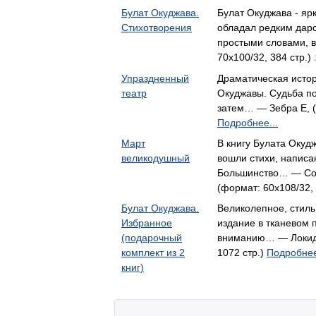
Булат Окуджава.
Булат Окуджава - ярк
Стихотворения
обладал редким дар
простыми словами, 
70x100/32, 384 стр.)
Упраздненный
Драматическая истор
театр
Окуджавы. Судьба по
затем… — Зебра Е, (
Подробнее...
Март
В книгу Булата Оку
великодушный
вошли стихи, написа
Большинство… — Сов
(формат: 60x108/32, 
Булат Окуджава.
Великолепное, стил
Избранное
издание в тканевом 
(подарочный
вниманию… — Локид-
комплект из 2
1072 стр.)
Подробнее
книг)