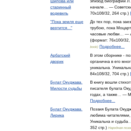
Шипова или
эпизод биографии Л.
старинный
начале… — Советски
водевиль
70x108/32, 264 стр.)
"Пока земля еще
До тех пор, пока зае
вертится..."
трубою, пока Моцарт
часовые любви… — Аз
(формат: 76x100/32, 
Подробнее...
book)
Арбатский
В этом сборнике - п
дворик
органична в его мно
уникальна. Уникаль
84x108/32, 704 стр.)
Булат Окуджава.
В книгу вошли стихот
Милости судьбы
писателя булата Оку
годах, а также… — М
Подробнее...
Булат Окуджава.
Поэзия Булата Окуд
Лирика
любима читателями, 
Уникальна и судьба…
352 стр.)
Народная поэз