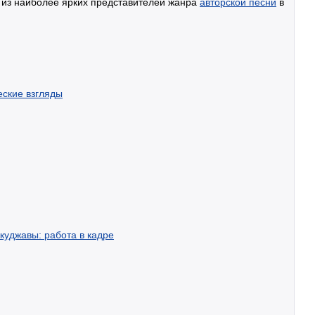
 из наиболее ярких представителей жанра
авторской песни
в
еские взгляды
куджавы: работа в кадре