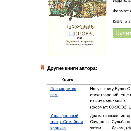
Издатель
Формат: 
ISBN: 5-
Купи
Другие книги автора:
Книга
Посвящается
Новую книгу Булат О
вам
стихотворений, еще 
из них написаны в… 
(формат: 60x90/32, 1
Упраздненный
Драматическая истор
театр. Семейная
Окуджавы. Судьба по
хроника
затем… — Деком, (фо