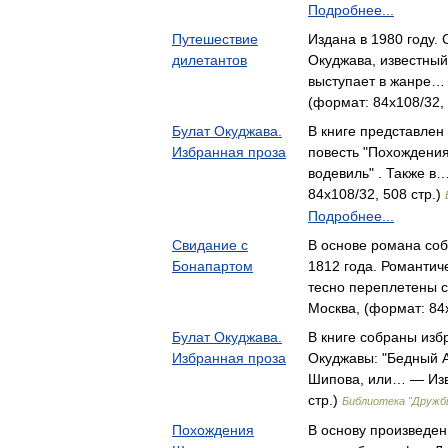
Подробнее...
Путешествие
Издана в 1980 году.
дилетантов
Окуджава, известный
выступает в жанре… 
(формат: 84x108/32, 
Булат Окуджава.
В книге представлен
Избранная проза
повесть "Похождени
водевиль" . Также в
84x108/32, 508 стр.)
Подробнее...
Свидание с
В основе романа со
Бонапартом
1812 года. Романтич
тесно переплетены 
Москва, (формат: 84x
Булат Окуджава.
В книге собраны из
Избранная проза
Окуджавы: "Бедный 
Шипова, или… — Изве
стр.)
Библиотека "Дружб
Похождения
В основу произведе