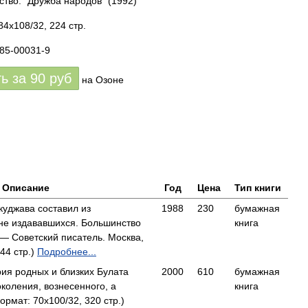
ство: "Дружба народов"
(1992)
84x108/32, 224 стр.
285-00031-9
ть за
90
руб
на Озоне
Описание
Год
Цена
Тип книги
куджава составил из
1988
230
бумажная
не издававшихся. Большинство
книга
— Советский писатель. Москва,
44 стр.)
Подробнее...
ия родных и близких Булата
2000
610
бумажная
коления, вознесенного, а
книга
рмат: 70x100/32, 320 стр.)