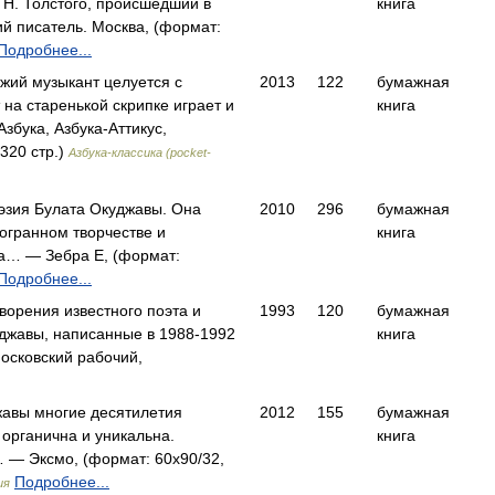
 Н. Толстого, происшедший в
книга
й писатель. Москва, (формат:
Подробнее...
зжий музыкант целуется с
2013
122
бумажная
 на старенькой скрипке играет и
книга
бука, Азбука-Аттикус,
320 стр.)
Азбука-классика (pocket-
оэзия Булата Окуджавы. Она
2010
296
бумажная
гогранном творчестве и
книга
на… — Зебра Е, (формат:
Подробнее...
ворения известного поэта и
1993
120
бумажная
джавы, написанные в 1988-1992
книга
осковский рабочий,
жавы многие десятилетия
2012
155
бумажная
органична и уникальна.
книга
 — Эксмо, (формат: 60x90/32,
Подробнее...
ия