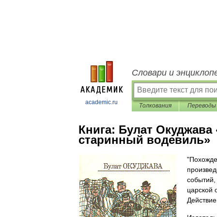
Словари и энциклоп
academic.ru
Толкования
Переводы
Книга:
Булат Окуджава
старинный водевиль»
"Похожде
произвед
событий,
царской 
Действие