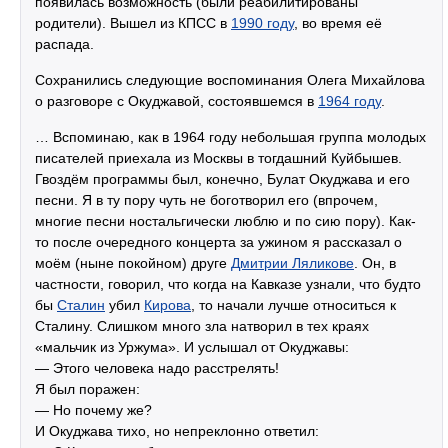
появилась возможность (были реабилитированы
родители). Вышел из КПСС в
1990 году
, во время её
распада.
Сохранились следующие воспоминания Олега Михайлова
о разговоре с Окуджавой, состоявшемся в
1964 году
.
… Вспоминаю, как в 1964 году небольшая группа молодых
писателей приехала из Москвы в тогдашний Куйбышев.
Гвоздём программы был, конечно, Булат Окуджава и его
песни. Я в ту пору чуть не боготворил его (впрочем,
многие песни ностальгически люблю и по сию пору). Как-
то после очередного концерта за ужином я рассказал о
моём (ныне покойном) друге
Дмитрии Ляликове
. Он, в
частности, говорил, что когда на Кавказе узнали, что будто
бы
Сталин
убил
Кирова
, то начали лучше относиться к
Сталину. Слишком много зла натворил в тех краях
«мальчик из Уржума». И услышал от Окуджавы:
— Этого человека надо расстрелять!
Я был поражен:
— Но почему же?
И Окуджава тихо, но непреклонно ответил: