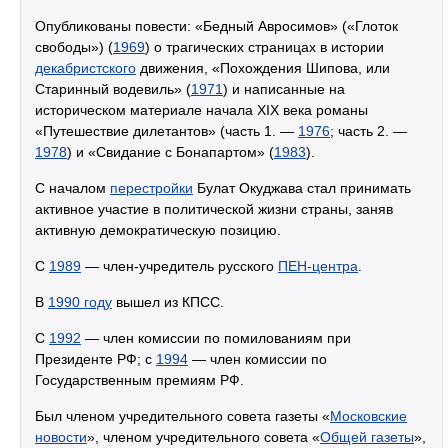
Опубликованы повести: «Бедный Авросимов» («Глоток
свободы») (
1969
) о трагических страницах в истории
декабристского
движения, «Похождения Шипова, или
Старинный водевиль» (
1971
) и написанные на
историческом материале начала XIX века романы
«Путешествие дилетантов» (часть 1. —
1976
; часть 2. —
1978
) и «Свидание с Бонапартом» (
1983
).
С началом
перестройки
Булат Окуджава стал принимать
активное участие в политической жизни страны, заняв
активную демократическую позицию.
С
1989
— член-учредитель русского
ПЕН-центра
.
В
1990 году
вышел из КПСС.
С
1992
— член комиссии по помилованиям при
Президенте РФ; с
1994
— член комиссии по
Государственным премиям РФ.
Был членом учредительного совета газеты «
Московские
новости
», членом учредительного совета «
Общей газеты
»,