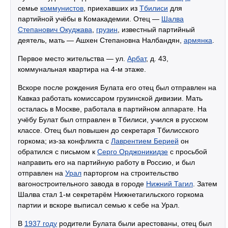
семье
коммунистов
, приехавших из
Тбилиси
для
партийной учёбы в Комакадемии. Отец —
Шалва
Степанович Окуджава
,
грузин
, известный партийный
деятель, мать — Ашхен Степановна Налбандян,
армянка
.
Первое место жительства — ул.
Арбат
, д. 43,
коммунальная квартира на 4-м этаже.
Вскоре после рождения Булата его отец был отправлен на
Кавказ работать комиссаром грузинской дивизии. Мать
осталась в Москве, работала в партийном аппарате. На
учёбу Булат был отправлен в Тбилиси, учился в русском
классе. Отец был повышен до секретаря Тбилисского
горкома; из-за конфликта с
Лаврентием Берией
он
обратился с письмом к
Серго Орджоникидзе
с просьбой
направить его на партийную работу в Россию, и был
отправлен на
Урал
парторгом на строительство
вагоностроительного завода в городе
Нижний Тагил
. Затем
Шалва стал 1-м секретарём Нижнетагильского горкома
партии и вскоре выписал семью к себе на Урал.
В
1937 году
родители Булата были арестованы, отец был