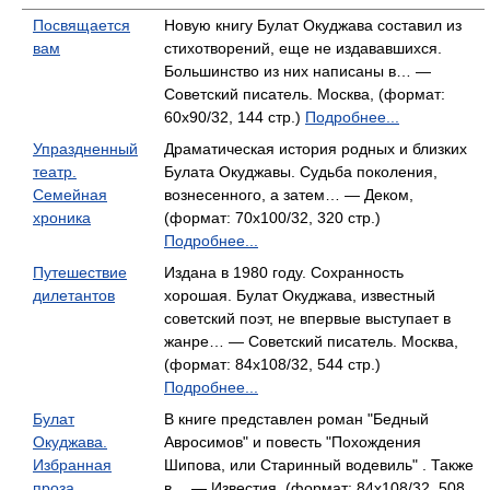
Посвящается
Новую книгу Булат Окуджава составил из
вам
стихотворений, еще не издававшихся.
Большинство из них написаны в… —
Советский писатель. Москва, (формат:
60x90/32, 144 стр.)
Подробнее...
Упраздненный
Драматическая история родных и близких
театр.
Булата Окуджавы. Судьба поколения,
Семейная
вознесенного, а затем… — Деком,
хроника
(формат: 70x100/32, 320 стр.)
Подробнее...
Путешествие
Издана в 1980 году. Сохранность
дилетантов
хорошая. Булат Окуджава, известный
советский поэт, не впервые выступает в
жанре… — Советский писатель. Москва,
(формат: 84x108/32, 544 стр.)
Подробнее...
Булат
В книге представлен роман "Бедный
Окуджава.
Авросимов" и повесть "Похождения
Избранная
Шипова, или Старинный водевиль" . Также
проза
в… — Известия, (формат: 84x108/32, 508