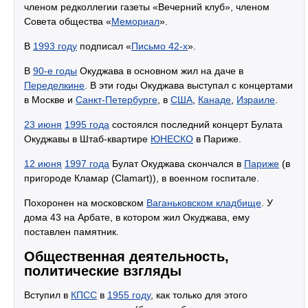
членом редколлегии газеты «Вечерний клуб», членом
Совета общества «
Мемориал
».
В
1993 году
подписал «
Письмо 42-х
».
В
90-е годы
Окуджава в основном жил на даче в
Переделкине
. В эти годы Окуджава выступал с концертами
в Москве и
Санкт-Петербурге
, в
США
,
Канаде
,
Израиле
.
23 июня
1995 года
состоялся последний концерт Булата
Окуджавы в Штаб-квартире
ЮНЕСКО
в Париже.
12 июня
1997 года
Булат Окуджава скончался в
Париже
(в
пригороде Кламар (Clamart)), в военном госпитале.
Похоронен на московском
Ваганьковском кладбище
. У
дома 43 на Арбате, в котором жил Окуджава, ему
поставлен памятник.
Общественная деятельность,
политические взгляды
Вступил в
КПСС
в
1955 году
, как только для этого