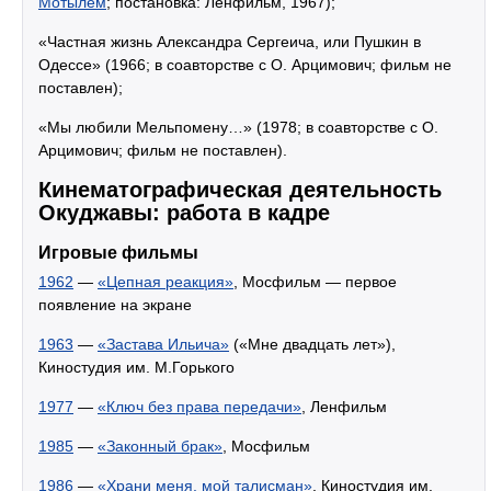
Мотылём
; постановка: Ленфильм, 1967);
«Частная жизнь Александра Сергеича, или Пушкин в
Одессе» (1966; в соавторстве с О. Арцимович; фильм не
поставлен);
«Мы любили Мельпомену…» (1978; в соавторстве с О.
Арцимович; фильм не поставлен).
Кинематографическая деятельность
Окуджавы: работа в кадре
Игровые фильмы
1962
—
«Цепная реакция»
, Мосфильм — первое
появление на экране
1963
—
«Застава Ильича»
(«Мне двадцать лет»),
Киностудия им. М.Горького
1977
—
«Ключ без права передачи»
, Ленфильм
1985
—
«Законный брак»
, Мосфильм
1986
—
«Храни меня, мой талисман»
, Киностудия им.