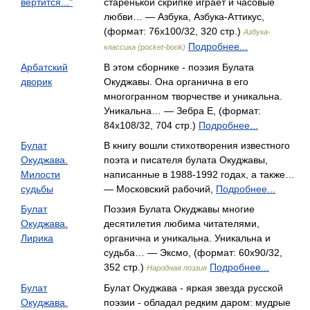
вертится..."
старенькой скрипке играет и часовые
любви… — Азбука, Азбука-Аттикус,
(формат: 76x100/32, 320 стр.)
Азбука-
Подробнее...
классика (pocket-book)
Арбатский
В этом сборнике - поэзия Булата
дворик
Окуджавы. Она органична в его
многогранном творчестве и уникальна.
Уникальна… — Зебра Е, (формат:
84x108/32, 704 стр.)
Подробнее...
Булат
В книгу вошли стихотворения известного
Окуджава.
поэта и писателя булата Окуджавы,
Милости
написанные в 1988-1992 годах, а также…
судьбы
— Московский рабочий,
Подробнее...
Булат
Поэзия Булата Окуджавы многие
Окуджава.
десятилетия любима читателями,
Лирика
органична и уникальна. Уникальна и
судьба… — Эксмо, (формат: 60x90/32,
352 стр.)
Подробнее...
Народная поэзия
Булат
Булат Окуджава - яркая звезда русской
Окуджава.
поэзии - обладал редким даром: мудрые