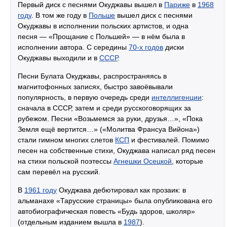
Первый диск с песнями Окуджавы вышел в
Париже
в
1968
году
. В том же году в
Польше
вышел диск с песнями
Окуджавы в исполнении польских артистов, и одна
песня — «Прощание с Польшей» — в нём была в
исполнении автора. С середины
70-х годов
диски
Окуджавы выходили и в
СССР
.
Песни Булата Окуджавы, распространяясь в
магнитофонных записях, быстро завоёвывали
популярность, в первую очередь среди
интеллигенции
:
сначала в СССР, затем и среди русскоговорящих за
рубежом. Песни «Возьмемся за руки, друзья…», «Пока
Земля ещё вертится…» («Молитва Франсуа Вийона»)
стали гимном многих слетов
КСП
и фестивалей. Помимо
песен на собственные стихи, Окуджава написал ряд песен
на стихи польской поэтессы
Агнешки Осецкой
, которые
сам перевёл на русский.
В
1961 году
Окуджава дебютировал как прозаик: в
альманахе «Тарусские страницы» была опубликована его
автобиографическая повесть «Будь здоров, школяр»
(отдельным изданием вышла в
1987
).