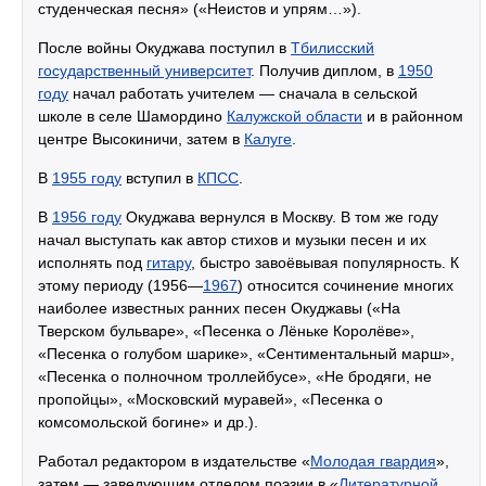
студенческая песня» («Неистов и упрям…»).
После войны Окуджава поступил в
Тбилисский
государственный университет
. Получив диплом, в
1950
году
начал работать учителем — сначала в сельской
школе в селе Шамордино
Калужской области
и в районном
центре Высокиничи, затем в
Калуге
.
В
1955 году
вступил в
КПСС
.
В
1956 году
Окуджава вернулся в Москву. В том же году
начал выступать как автор стихов и музыки песен и их
исполнять под
гитару
, быстро завоёвывая популярность. К
этому периоду (1956—
1967
) относится сочинение многих
наиболее известных ранних песен Окуджавы («На
Тверском бульваре», «Песенка о Лёньке Королёве»,
«Песенка о голубом шарике», «Сентиментальный марш»,
«Песенка о полночном троллейбусе», «Не бродяги, не
пропойцы», «Московский муравей», «Песенка о
комсомольской богине» и др.).
Работал редактором в издательстве «
Молодая гвардия
»,
затем — заведующим отделом поэзии в «
Литературной