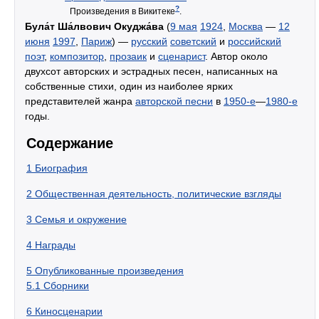
?
Произведения в Викитеке
.
Була́т Ша́лвович Окуджа́ва
(
9 мая
1924
,
Москва
—
12
июня
1997
,
Париж
) —
русский
советский
и
российский
поэт
,
композитор
,
прозаик
и
сценарист
. Автор около
двухсот авторских и эстрадных песен, написанных на
собственные стихи, один из наиболее ярких
представителей жанра
авторской песни
в
1950-е
—
1980-е
годы.
Содержание
1
Биография
2
Общественная деятельность, политические взгляды
3
Семья и окружение
4
Награды
5
Опубликованные произведения
5.1
Сборники
6
Киносценарии