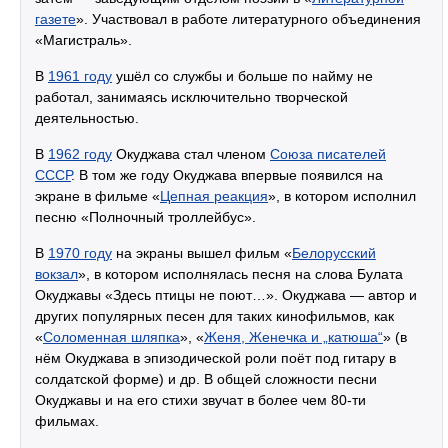
газете
». Участвовал в работе литературного объединения
«Магистраль».
В
1961 году
ушёл со службы и больше по найму не
работал, занимаясь исключительно творческой
деятельностью.
В
1962 году
Окуджава стал членом
Союза писателей
СССР
. В том же году Окуджава впервые появился на
экране в фильме «
Цепная реакция
», в котором исполнил
песню «Полночный троллейбус».
В
1970 году
на экраны вышел фильм «
Белорусский
вокзал
», в котором исполнялась песня на слова Булата
Окуджавы «Здесь птицы не поют…». Окуджава — автор и
других популярных песен для таких кинофильмов, как
«
Соломенная шляпка
», «
Женя, Женечка и „катюша“
» (в
нём Окуджава в эпизодической роли поёт под гитару в
солдатской форме) и др. В общей сложности песни
Окуджавы и на его стихи звучат в более чем 80-ти
фильмах.