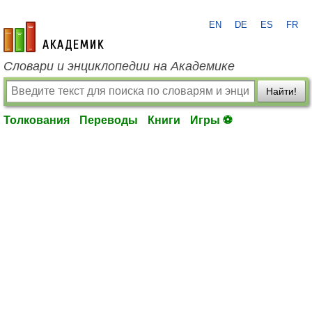
EN
DE
ES
FR
academic.ru
Словари и энциклопедии на Академике
Найти!
Толкования
Переводы
Книги
Игры ⚽