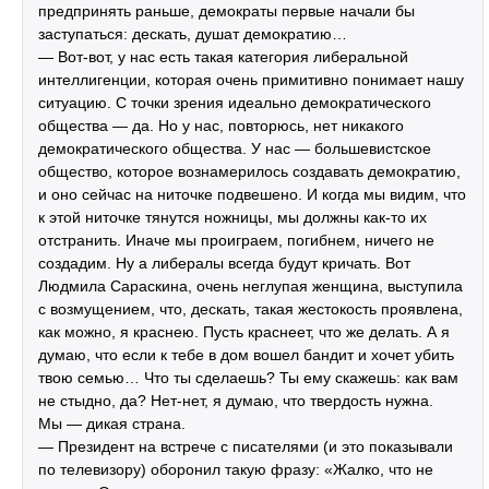
предпринять раньше, демократы первые начали бы
заступаться: дескать, душат демократию…
— Вот-вот, у нас есть такая категория либеральной
интеллигенции, которая очень примитивно понимает нашу
ситуацию. С точки зрения идеально демократического
общества — да. Но у нас, повторюсь, нет никакого
демократического общества. У нас — большевистское
общество, которое вознамерилось создавать демократию,
и оно сейчас на ниточке подвешено. И когда мы видим, что
к этой ниточке тянутся ножницы, мы должны как-то их
отстранить. Иначе мы проиграем, погибнем, ничего не
создадим. Ну а либералы всегда будут кричать. Вот
Людмила Сараскина, очень неглупая женщина, выступила
с возмущением, что, дескать, такая жестокость проявлена,
как можно, я краснею. Пусть краснеет, что же делать. А я
думаю, что если к тебе в дом вошел бандит и хочет убить
твою семью… Что ты сделаешь? Ты ему скажешь: как вам
не стыдно, да? Нет-нет, я думаю, что твердость нужна.
Мы — дикая страна.
— Президент на встрече с писателями (и это показывали
по телевизору) оборонил такую фразу: «Жалко, что не