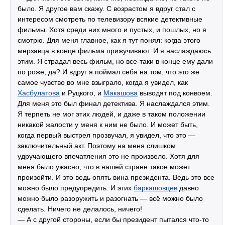
было. Я другое вам скажу. С возрастом я вдруг стал с
интересом смотреть по телевизору всякие детективные
фильмы. Хотя среди них много и пустых, и пошлых, но я
смотрю. Для меня главное, как я тут понял: когда этого
мерзавца в конце фильма прижучивают. И я наслаждаюсь
этим. Я страдал весь фильм, но все-таки в конце ему дали
по роже, да? И вдруг я поймал себя на том, что это же
самое чувство во мне взыграло, когда я увидел, как
Хасбулатова
и Руцкого, и
Макашова
выводят под конвоем.
Для меня это был финал детектива. Я наслаждался этим.
Я терпеть не мог этих людей, и даже в таком положении
никакой жалости у меня к ним не было. И может быть,
когда первый выстрел прозвучал, я увидел, что это —
заключительный акт. Поэтому на меня слишком
удручающего впечатления это не произвело. Хотя для
меня было ужасно, что в нашей стране такое может
произойти. И это ведь опять вина президента. Ведь это все
можно было предупредить. И этих
баркашовцев
давно
можно было разоружить и разогнать — всё можно было
сделать. Ничего не делалось, ничего!
— А с другой стороны, если бы президент пытался что-то