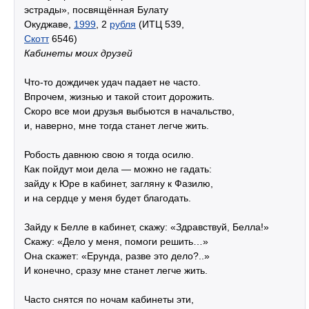
эстрады», посвящённая Булату
Окуджаве,
1999
, 2
рубля
(ИТЦ 539,
Скотт
6546)
Кабинеты моих друзей
Что-то дождичек удач падает не часто.
Впрочем, жизнью и такой стоит дорожить.
Скоро все мои друзья выбьются в начальство,
и, наверно, мне тогда станет легче жить.
Робость давнюю свою я тогда осилю.
Как пойдут мои дела — можно не гадать:
зайду к Юре в кабинет, загляну к Фазилю,
и на сердце у меня будет благодать.
Зайду к Белле в кабинет, скажу: «Здравствуй, Белла!»
Скажу: «Дело у меня, помоги решить…»
Она скажет: «Ерунда, разве это дело?..»
И конечно, сразу мне станет легче жить.
Часто снятся по ночам кабинеты эти,