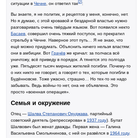
[2]
ситуации в
Чечне
, он ответил так
:
Вы знаете, я не политик, и рецептов у меня, конечно, нет.
Но я думаю, с этой кровавой и бездарной властью нужно
разговаривать очень твёрдым языком. Вот появился некто
Басаев
, совершил очень тяжкий поступок, но прекратил
стрельбу в Чечне. Наверное этот путь… Я не знаю, что
ещё можно придумать. Объяснить ничего нельзя властям:
они в амбиции. Вот
Грачёв
же кричал: за полчаса всё
уничтожу, всё приведу в порядок. А тянется это полгода
уже. Пятьдесят тысяч мирных жителей погибли. Почему-то
о них никто не говорит, а говорят о тех, которые погибли в
Будённовске. Тоже ужасно, страшно… Но тех-то не надо
забывать. Ведь войны-то нет, она не объявлена. Это
просто «военная операция».
Семья и окружение
Отец —
Шалва Степанович Окуджава
, партийный
советский деятель (репрессирован в
1937 году
). Булат
Шалвович был женат дважды. Первая жена — Галина
Васильевна Смольянинова, с ней он развёлся в
1964 году
.