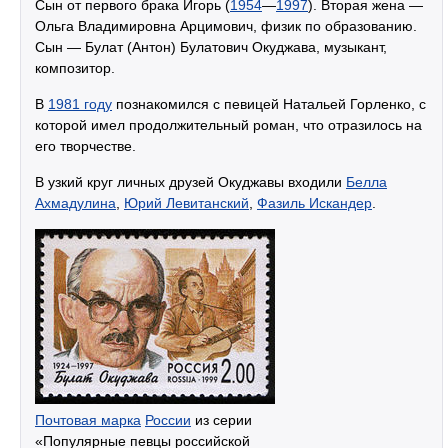
Сын от первого брака Игорь (
1954
—
1997
). Вторая жена —
Ольга Владимировна Арцимович, физик по образованию.
Сын — Булат (Антон) Булатович Окуджава, музыкант,
композитор.
В
1981 году
познакомился с певицей Натальей Горленко, с
которой имел продолжительный роман, что отразилось на
его творчестве.
В узкий круг личных друзей Окуджавы входили
Белла
Ахмадулина
,
Юрий Левитанский
,
Фазиль Искандер
.
Почтовая марка
России
из серии
«Популярные певцы российской