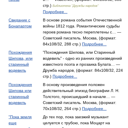
стр.)
Библиотека "Дружбы народов"
Подробнее...
Свидание с
В основе романа события Отечественной
Бонапартом
войны 1812 года. Романтические судьбы
героев романа тесно переплетены с… —
Советский писатель. Москва, (формат:
84x108/32, 288 стр.)
Подробнее...
Похождения
"Похождения Шилова, или Старинный
Шипова, или
водевиль" - одно из ранних произведений
старинный
известного поэта и прозаика Булата… —
водевиль
Дружба народов, (формат: 84x108/32, 224
стр.)
Подробнее...
Похождения
В основу произведения положен
Шипова или
действительный эпизод биографии Л. Н.
старинный
Толстого, происшедший в начале… —
водевиль
Советский писатель. Москва, (формат:
70x108/32, 264 стр.)
Подробнее...
"Пока земля
До тех пор, пока заезжий музыкант
еще
целуется с трубою, пока Моцарт на