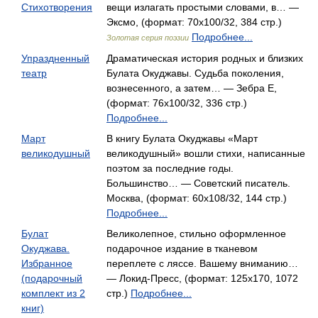
Стихотворения
вещи излагать простыми словами, в… —
Эксмо, (формат: 70x100/32, 384 стр.)
Подробнее...
Золотая серия поэзии
Упраздненный
Драматическая история родных и близких
театр
Булата Окуджавы. Судьба поколения,
вознесенного, а затем… — Зебра Е,
(формат: 76x100/32, 336 стр.)
Подробнее...
Март
В книгу Булата Окуджавы «Март
великодушный
великодушный» вошли стихи, написанные
поэтом за последние годы.
Большинство… — Советский писатель.
Москва, (формат: 60x108/32, 144 стр.)
Подробнее...
Булат
Великолепное, стильно оформленное
Окуджава.
подарочное издание в тканевом
Избранное
переплете с ляссе. Вашему вниманию…
(подарочный
— Локид-Пресс, (формат: 125x170, 1072
комплект из 2
стр.)
Подробнее...
книг)