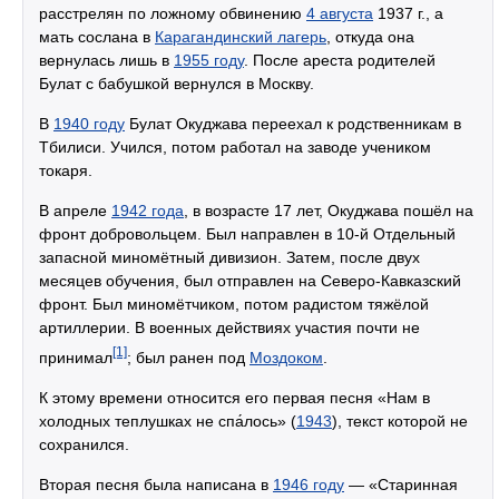
расстрелян по ложному обвинению
4 августа
1937 г., а
мать сослана в
Карагандинский лагерь
, откуда она
вернулась лишь в
1955 году
. После ареста родителей
Булат с бабушкой вернулся в Москву.
В
1940 году
Булат Окуджава переехал к родственникам в
Тбилиси. Учился, потом работал на заводе учеником
токаря.
В апреле
1942 года
, в возрасте 17 лет, Окуджава пошёл на
фронт добровольцем. Был направлен в 10-й Отдельный
запасной миномётный дивизион. Затем, после двух
месяцев обучения, был отправлен на Северо-Кавказский
фронт. Был миномётчиком, потом радистом тяжёлой
артиллерии. В военных действиях участия почти не
[1]
принимал
; был ранен под
Моздоком
.
К этому времени относится его первая песня «Нам в
холодных теплушках не спа́лось» (
1943
), текст которой не
сохранился.
Вторая песня была написана в
1946 году
— «Старинная