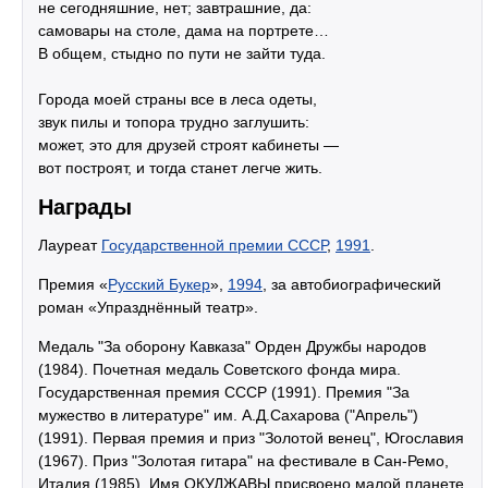
не сегодняшние, нет; завтрашние, да:
самовары на столе, дама на портрете…
В общем, стыдно по пути не зайти туда.
Города моей страны все в леса одеты,
звук пилы и топора трудно заглушить:
может, это для друзей строят кабинеты —
вот построят, и тогда станет легче жить.
Награды
Лауреат
Государственной премии СССР
,
1991
.
Премия «
Русский Букер
»,
1994
, за автобиографический
роман «Упразднённый театр».
Медаль "За оборону Кавказа" Орден Дружбы народов
(1984). Почетная медаль Советского фонда мира.
Государственная премия СССР (1991). Премия "За
мужество в литературе" им. А.Д.Сахарова ("Апрель")
(1991). Первая премия и приз "Золотой венец", Югославия
(1967). Приз "Золотая гитара" на фестивале в Сан-Ремо,
Италия (1985). Имя ОКУДЖАВЫ присвоено малой планете