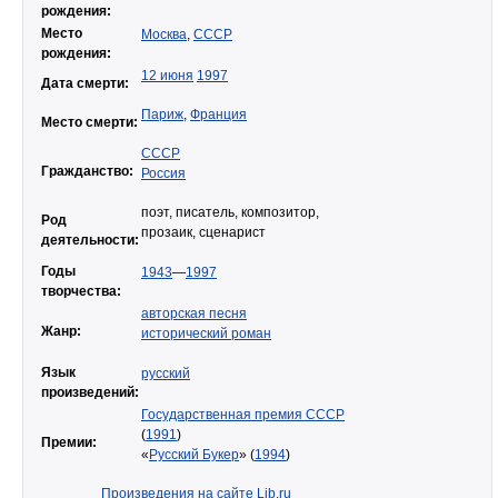
рождения:
Место
Москва
,
СССР
рождения:
12 июня
1997
Дата смерти:
Париж
,
Франция
Место смерти:
СССР
Гражданство:
Россия
поэт, писатель, композитор,
Род
прозаик, сценарист
деятельности:
Годы
1943
—
1997
творчества:
авторская песня
Жанр:
исторический роман
Язык
русский
произведений:
Государственная премия СССР
(
1991
)
Премии:
«
Русский Букер
» (
1994
)
Произведения на сайте Lib.ru