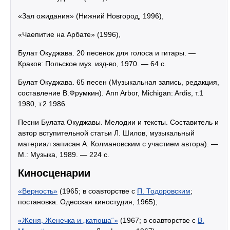
«Зал ожидания» (Нижний Новгород, 1996),
«Чаепитие на Арбате» (1996),
Булат Окуджава. 20 песенок для голоса и гитары. —
Краков: Польское муз. изд-во, 1970. — 64 с.
Булат Окуджава. 65 песен (Музыкальная запись, редакция,
составление В.Фрумкин). Ann Arbor, Michigan: Ardis, т.1
1980, т.2 1986.
Песни Булата Окуджавы. Мелодии и тексты. Составитель и
автор вступительной статьи Л. Шилов, музыкальный
материал записан А. Колмановским с участием автора). —
М.: Музыка, 1989. — 224 с.
Киносценарии
«Верность»
(1965; в соавторстве с
П. Тодоровским
;
постановка: Одесская киностудия, 1965);
«Женя, Женечка и „катюша“»
(1967; в соавторстве с
В.