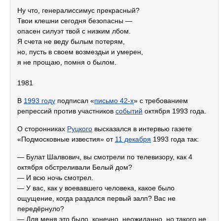
Ну что, генералиссимус прекрасный?
Твои клешни сегодня безопасны —
опасен силуэт твой с низким лбом.
Я счета не веду былым потерям,
но, пусть в своем возмездьи и умерен,
я не прощаю, помня о былом.
1981
В
1993 году
подписал «
письмо 42-х
» с требованием
репрессий против участников
событий
октября 1993 года.
О сторонниках
Руцкого
высказался в интервью газете
«Подмосковные известия» от
11 декабря
1993 года так:
— Булат Шалвович, вы смотрели по телевизору, как 4
октября обстреливали Белый дом?
— И всю ночь смотрел.
— У вас, как у воевавшего человека, какое было
ощущение, когда раздался первый залп? Вас не
передёрнуло?
— Для меня это было, конечно, неожиданно, но такого не