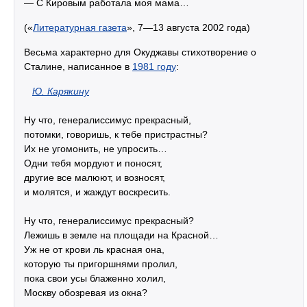
— С Кировым работала моя мама…
(«
Литературная газета
», 7—13 августа 2002 года)
Весьма характерно для Окуджавы стихотворение о
Сталине, написанное в
1981 году
:
Ю. Карякину
Ну что, генералиссимус прекрасный,
потомки, говоришь, к тебе пристрастны?
Их не угомонить, не упросить…
Одни тебя мордуют и поносят,
другие все малюют, и возносят,
и молятся, и жаждут воскресить.
Ну что, генералиссимус прекрасный?
Лежишь в земле на площади на Красной…
Уж не от крови ль красная она,
которую ты пригоршнями пролил,
пока свои усы блаженно холил,
Москву обозревая из окна?