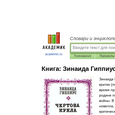
Словари и энциклоп
academic.ru
Толкования
Переводы
Книга:
Зинаида Гиппиус
Зинаида 
критик (
время пр
родине п
войны. В
новелла,
критическ