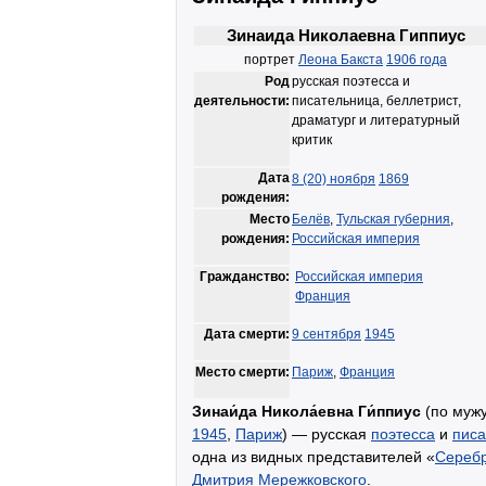
Зинаида Николаевна Гиппиус
портрет
Леона Бакста
1906 года
Род
русская поэтесса и
деятельности:
писательница, беллетрист,
драматург и литературный
критик
Дата
8 (20) ноября
1869
рождения:
Место
Белёв
,
Тульская губерния
,
рождения:
Российская империя
Гражданство:
Российская империя
Франция
Дата смерти:
9 сентября
1945
Место смерти:
Париж
,
Франция
Зинаи́да Никола́евна Ги́ппиус
(по муж
1945
,
Париж
) — русская
поэтесса
и
писа
одна из видных представителей «
Серебр
Дмитрия Мережковского
.