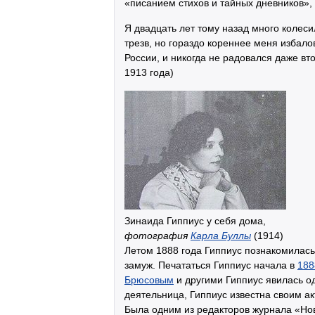
«писанием стихов и тайных дневников», 
Я двадцать лет тому назад много колеси
трезв, но гораздо кореннее меня избалов
России, и никогда не радовался даже вт
1913 года)
Зинаида Гиппиус у себя дома,
фотография
Карла Буллы
(1914)
Летом 1888 года Гиппиус познакомилас
замуж. Печататься Гиппиус начала в
188
Брюсовым
и другими Гиппиус явилась о
деятельница, Гиппиус известна своим а
Была одним из редакторов журнала «Нов