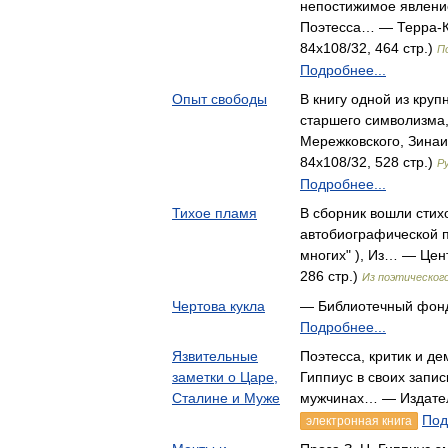
непостижимое явление
Поэтесса… — Терра-К
84x108/32, 464 стр.)
П
Подробнее...
Опыт свободы
В книгу одной из кру
старшего символизма,
Мережковского, Зина
84x108/32, 528 стр.)
Р
Подробнее...
Тихое пламя
В сборник вошли стихо
автобиографической п
многих" ), Из… — Цен
286 стр.)
Из поэтическог
Чертова кукла
— Библиотечный фон
Подробнее...
Язвительные
Поэтесса, критик и д
заметки о Царе,
Гиппиус в своих запис
Сталине и Муже
мужчинах… — Издате
Под
электронная книга