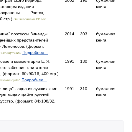
эмигрантского периода
2002
190
бумажная
астоящем издании
книга
Сохранены… — Росток,
0 стр.)
Неизвестный XX век
нике" поэтессы Зинаиды
2014
303
бумажная
иднейших представителей
книга
 Ломоносов, (формат:
Подробнее...
ные спутники
овие и комментарии Е. Я.
1991
130
бумажная
гого забвения к читателю
книга
(формат: 60x90/16, 400 стр.)
Подробнее...
летение судеб
лица" - одна из лучших книг
1991
310
бумажная
едии выдающейся русской
книга
усство, (формат: 84x108/32,