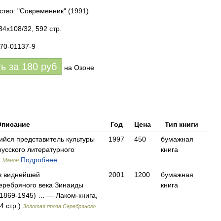
ство: "Современник"
(1991)
84x108/32, 592 стр.
270-01137-9
ть за
180
руб
на Озоне
Описание
Год
Цена
Тип книги
ийся представитель культуры
1997
450
бумажная
русского литературного
книга
,
Подробнее...
Манон
в виднейшей
2001
1200
бумажная
еребряного века Зинаиды
книга
1869-1945) … — Лаком-книга,
4 стр.)
Золотая проза Серебряного