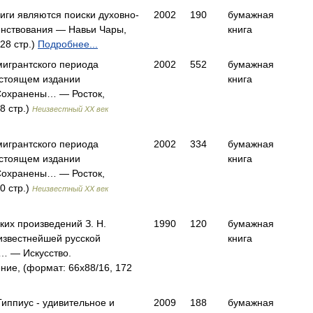
ги являются поиски духовно-
2002
190
бумажная
енствования — Навьи Чары,
книга
28 стр.)
Подробнее...
эмигрантского периода
2002
552
бумажная
астоящем издании
книга
Сохранены… — Росток,
8 стр.)
Неизвестный XX век
эмигрантского периода
2002
334
бумажная
астоящем издании
книга
Сохранены… — Росток,
0 стр.)
Неизвестный XX век
ких произведений З. Н.
1990
120
бумажная
 известнейшей русской
книга
… — Искусство.
ние, (формат: 66x88/16, 172
иппиус - удивительное и
2009
188
бумажная