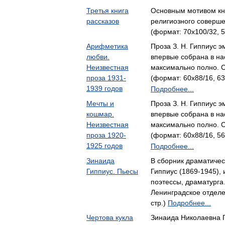
Третья книга
Основным мотивом кни
рассказов
религиозного соверш
(формат: 70x100/32, 5
Арифметика
Проза З. Н. Гиппиус 
любви.
впервые собрана в н
Неизвестная
максимально полно. 
проза 1931-
(формат: 60x88/16, 63
1939 годов
Подробнее...
Мечты и
Проза З. Н. Гиппиус 
кошмар.
впервые собрана в н
Неизвестная
максимально полно. 
проза 1920-
(формат: 60x88/16, 56
1925 годов
Подробнее...
Зинаида
В сборник драматичес
Гиппиус. Пьесы
Гиппиус (1869-1945),
поэтессы, драматурга
Ленинградское отделе
стр.)
Подробнее...
Чертова кукла
Зинаида Николаевна Г