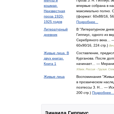
Мечты и
Проза З. Н. Гиппиус 
кошмар.
впервые собрана в н
Неизвестная
максимально полно. 
проза 1920-
(формат: 60x88/16, 56
1925 годов
Подробнее...
Литературный
В "Литературном днев
дневник
Гиппиус, одного из в
Серебряного века… —
60x90/16, 224 стр.)
Веч
Живые лица. В
Составление, предисл
двух книгах.
Курганова. После дол
Книга 1
начинает… — Мерани, 
XXвек. Россия - Грузия. Сп
Живые лица
Воспоминания "Живые 
в прозаическом насл
поэтессы З. Н… — Иск
200 стр.)
Подробнее...
Зинаида Гиппиус