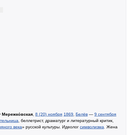
у
Мережко́вская
,
8 (20) ноября
1869
,
Белёв
—
9 сентября
тельница
, беллетрист, драматург и литературный критик,
яного века
» русской культуры. Идеолог
символизма
. Жена