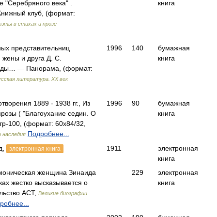
 "Серебряного века" .
книга
нижный клуб, (формат:
оэты в стихах и прозе
пных представительниц
1996
140
бумажная
 жены и друга Д. С.
книга
иды… — Панорама, (формат:
усская литература. XX век
творения 1889 - 1938 гг., Из
1996
90
бумажная
розы ( "Благоухание седин. О
книга
тр-100, (формат: 60x84/32,
Подробнее...
о наследия
д,
1911
электронная
электронная книга
книга
емоническая женщина Зинаида
229
электронная
ках жестко высказывается о
книга
льство АСТ,
Великие биографии
робнее...