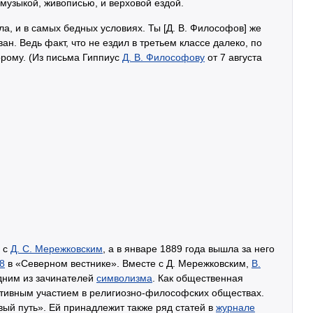
музыкой, живописью, и верховой ездой.
ла, и в самых бедных условиях. Ты [Д. В. Философов] же
ан. Ведь факт, что не ездил в третьем классе далеко, по
орому. (Из письма Гиппиус
Д. В. Философову
от 7 августа
ь с
Д. С. Мережковским
, а в январе 1889 года вышла за него
8
в «Северном вестнике». Вместе с Д. Мережковским,
В.
дним из зачинателей
символизма
. Как общественная
ктивным участием в религиозно-философских обществах.
ый путь». Ей принадлежит также ряд статей в
журнале