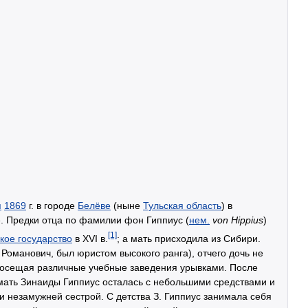
я
1869
г. в городе
Белёве
(ныне
Тульская область
) в
. Предки отца по фамилии фон Гиппиус (
нем.
von Hippius
)
[1]
кое государство
в XVI в.
; а мать присходила из Сибири.
Романович, был юристом высокого ранга), отчего дочь не
посещая различные учебные заведения урывками. После
а мать Зинаиды Гиппиус осталась с небольшими средствами и
и незамужней сестрой. С детства З. Гиппиус занимала себя