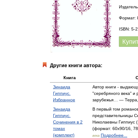
Издатель
Формат: 
ISBN: 5-
Купи
Другие книги автора:
Книга
Зинаида
Автор книги - выдающ
Гиппиус.
"серебряного века" и 
Избранное
зарубежья… — Терра
Зинаида
В первый том романо
Гиппиус.
представительницы С
Сочинения в 2
Николаевны Гиппиус (
томах
(формат: 60x90/16, 78
(комплект)
Подробнее...
века