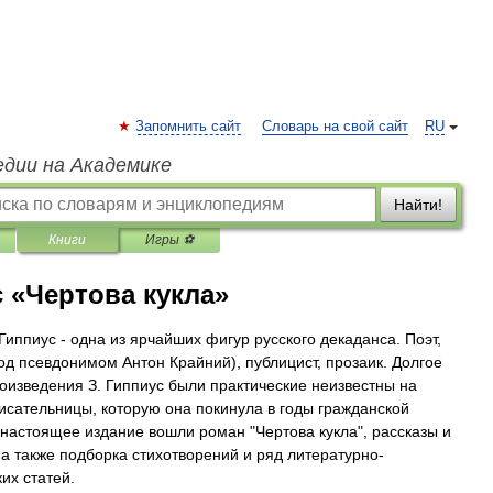
Запомнить сайт
Словарь на свой сайт
RU
едии на Академике
Найти!
Книги
Игры ⚽
 «Чертова кукла»
Гиппиус - одна из ярчайших фигур русского декаданса. Поэт,
под псевдонимом Антон Крайний), публицист, прозаик. Долгое
оизведения З. Гиппиус были практические неизвестны на
исательницы, которую она покинула в годы гражданской
 настоящее издание вошли роман "Чертова кукла", рассказы и
 а также подборка стихотворений и ряд литературно-
их статей.