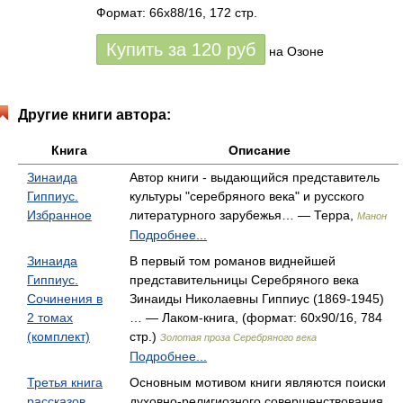
Формат: 66x88/16, 172 стр.
Купить за
120
руб
на Озоне
Другие книги автора:
Книга
Описание
Зинаида
Автор книги - выдающийся представитель
Гиппиус.
культуры "серебряного века" и русского
Избранное
литературного зарубежья… — Терра,
Манон
Подробнее...
Зинаида
В первый том романов виднейшей
Гиппиус.
представительницы Серебряного века
Сочинения в
Зинаиды Николаевны Гиппиус (1869-1945)
2 томах
… — Лаком-книга, (формат: 60x90/16, 784
(комплект)
стр.)
Золотая проза Серебряного века
Подробнее...
Третья книга
Основным мотивом книги являются поиски
рассказов
духовно-религиозного совершенствования