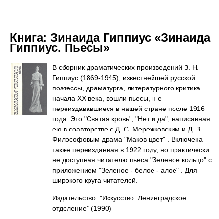
Книга:
Зинаида Гиппиус «Зинаида
Гиппиус. Пьесы»
В сборник драматических произведений З. Н.
Гиппиус (1869-1945), известнейшей русской
поэтессы, драматурга, литературного критика
начала XX века, вошли пьесы, н e
переиздававшиеся в нашей стране после 1916
года. Это "Святая кровь", "Нет и да", написанная
ею в соавторстве с Д. С. Мережковским и Д. В.
Философовым драма "Маков цвет" . Включена
также переизданная в 1922 году, но практически
не доступная читателю пьеса "Зеленое кольцо" с
приложением "Зеленое - белое - алое" . Для
широкого круга читателей.
Издательство: "Искусство. Ленинградское
отделение"
(1990)