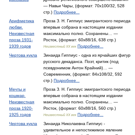
— Навьи Чары, (формат: 70x100/32, 528
стр.)
Подробнее...
Арифметика
Проза З. Н. Гиппиус эмигрантского периода
любви.
впервые собрана в настоящем издании
Неизвестная
максимально полно. Сохранены… —
проза 1931-
Росток, (формат: 60x88/16, 638 стр.)
1939 годов
Подробнее...
Неизвестный XX век
Чертова кукла
Зинаида Гиппиус - одна из ярчайших фигур
русского декаданса. Поэт, критик (под
псевдонимом Антон Крайний)… —
Современник, (формат: 84x108/32, 592
стр.)
Подробнее...
Мечты и
Проза З. Н. Гиппиус эмигрантского периода
кошмар.
впервые собрана в настоящем издании
Неизвестная
максимально полно. Сохранены… —
проза 1920-
Росток, (формат: 60x88/16, 560 стр.)
1925 годов
Подробнее...
Неизвестный XX век
Чертова кукла
Зинаида Николаевна Гиппиус -
удивительное и непостижимое явление