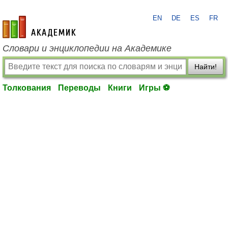
EN
DE
ES
FR
academic.ru
Словари и энциклопедии на Академике
Найти!
Толкования
Переводы
Книги
Игры ⚽