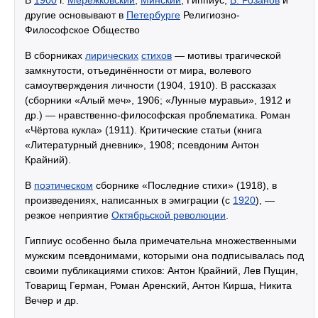
другие основывают в
Петербурге
Религиозно-
Философское Общество
В сборниках
лирических
стихов
— мотивы трагической
замкнутости, отъединённости от мира, волевого
самоутверждения личности (1904, 1910). В рассказах
(сборники «Алый меч», 1906; «Лунные муравьи», 1912 и
др.) — нравственно-философская проблематика. Роман
«Чёртова кукла» (1911). Критические статьи (книга
«Литературный дневник», 1908; псевдоним Антон
Крайний).
В
поэтическом
сборнике «Последние стихи» (1918), в
произведениях, написанных в эмиграции (с
1920
), —
резкое неприятие
Октябрьской революции
.
Гиппиус особенно была примечательна множественными
мужским псевдонимами, которыми она подписывалась под
своими публикациями стихов: Антон Крайний, Лев Пущин,
Товарищ Герман, Роман Аренский, Антон Кирша, Никита
Вечер и др.