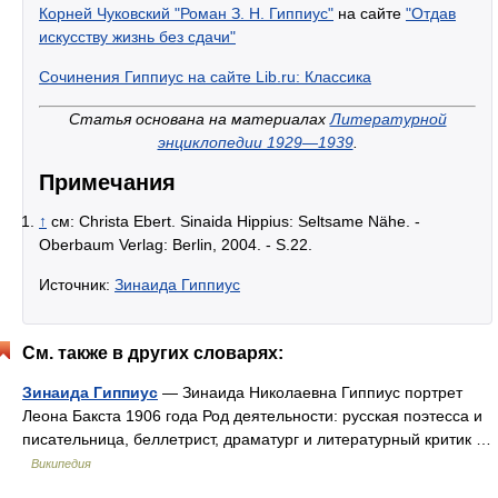
Корней Чуковский "Роман З. Н. Гиппиус"
на сайте
"Отдав
искусству жизнь без сдачи"
Сочинения Гиппиус на сайте Lib.ru: Классика
Статья основана на материалах
Литературной
энциклопедии 1929—1939
.
Примечания
↑
см: Christa Ebert. Sinaida Hippius: Seltsame Nähe. -
Oberbaum Verlag: Berlin, 2004. - S.22.
Источник:
Зинаида Гиппиус
См. также в других словарях:
Зинаида Гиппиус
— Зинаида Николаевна Гиппиус портрет
Леона Бакста 1906 года Род деятельности: русская поэтесса и
писательница, беллетрист, драматург и литературный критик …
Википедия