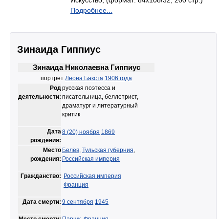
Искусство, (формат: 84x108/32, 200 стр.)
Подробнее...
Зинаида Гиппиус
Зинаида Николаевна Гиппиус
портрет
Леона Бакста
1906 года
Род
русская поэтесса и
деятельности:
писательница, беллетрист,
драматург и литературный
критик
Дата
8 (20) ноября
1869
рождения:
Место
Белёв
,
Тульская губерния
,
рождения:
Российская империя
Гражданство:
Российская империя
Франция
Дата смерти:
9 сентября
1945