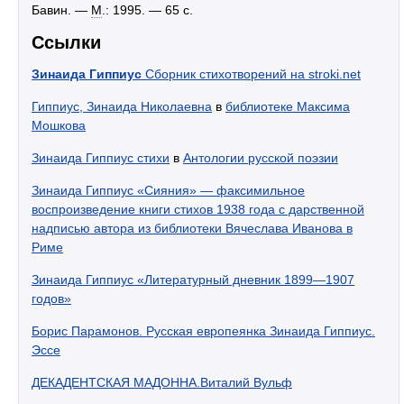
Бавин. —
М
.: 1995. — 65 с.
Ссылки
Зинаида Гиппиус
Сборник стихотворений на stroki.net
Гиппиус, Зинаида Николаевна
в
библиотеке Максима
Мошкова
Зинаида Гиппиус стихи
в
Антологии русской поэзии
Зинаида Гиппиус «Сияния» — факсимильное
воспроизведение книги стихов 1938 года с дарственной
надписью автора из библиотеки Вячеслава Иванова в
Риме
Зинаида Гиппиус «Литературный дневник 1899—1907
годов»
Борис Парамонов. Русская европеянка Зинаида Гиппиус.
Эссе
ДЕКАДЕНТСКАЯ МАДОННА.Виталий Вульф