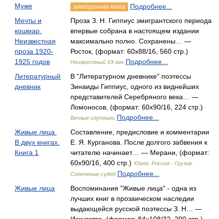
Муже
Подробнее...
электронная книга
Мечты и
Проза З. Н. Гиппиус эмигрантского периода
кошмар.
впервые собрана в настоящем издании
Неизвестная
максимально полно. Сохранены… —
проза 1920-
Росток, (формат: 60x88/16, 560 стр.)
1925 годов
Подробнее...
Неизвестный XX век
Литературный
В "Литературном дневнике" поэтессы
дневник
Зинаиды Гиппиус, одного из виднейших
представителей Серебряного века… —
Ломоносов, (формат: 60x90/16, 224 стр.)
Подробнее...
Вечные спутники
Живые лица.
Составление, предисловие и комментарии
В двух книгах.
Е. Я. Курганова. После долгого забвения к
Книга 1
читателю начинает… — Мерани, (формат:
60x90/16, 400 стр.)
XXвек. Россия - Грузия.
Подробнее...
Сплетение судеб
Живые лица
Воспоминания "Живые лица" - одна из
лучших книг в прозаическом наследии
выдающейся русской поэтессы З. Н… —