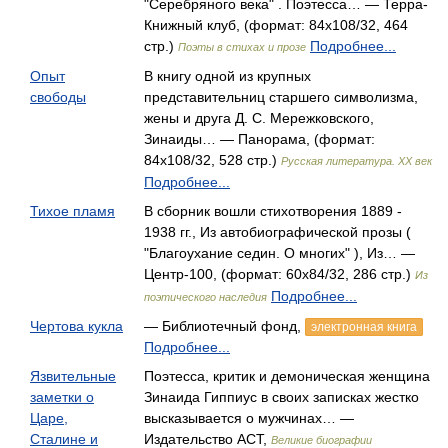
"Серебряного века" . Поэтесса… — Терра-
Книжный клуб, (формат: 84x108/32, 464
стр.)
Подробнее...
Поэты в стихах и прозе
Опыт
В книгу одной из крупных
свободы
представительниц старшего символизма,
жены и друга Д. С. Мережковского,
Зинаиды… — Панорама, (формат:
84x108/32, 528 стр.)
Русская литература. XX век
Подробнее...
Тихое пламя
В сборник вошли стихотворения 1889 -
1938 гг., Из автобиографической прозы (
"Благоухание седин. О многих" ), Из… —
Центр-100, (формат: 60x84/32, 286 стр.)
Из
Подробнее...
поэтического наследия
Чертова кукла
— Библиотечный фонд,
электронная книга
Подробнее...
Язвительные
Поэтесса, критик и демоническая женщина
заметки о
Зинаида Гиппиус в своих записках жестко
Царе,
высказывается о мужчинах… —
Сталине и
Издательство АСТ,
Великие биографии