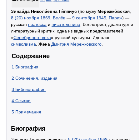
Место смерти:
Париж
,
Франция
Зинаи́да Никола́евна Ги́ппиус
(по мужу
Мережко́вская
,
8 (20) ноября
1869
,
Белёв
—
9 сентября
1945
,
Париж
) —
русская
поэтесса
и
писательница
, беллетрист, драматург и
литературный критик, одна из видных представителей
«
Серебряного века
» русской культуры. Идеолог
символизма
. Жена
Дмитрия Мережковского
.
Содержание
1
Биография
2
Сочинения, издания
3
Библиография
4
Ссылки
5
Примечания
Биография
Зинаида Гиппиус родилась
8 (20) ноября
1869
г. в городе