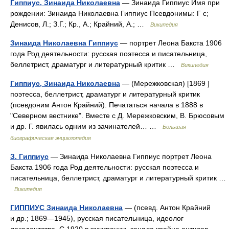
Гиппиус, Зинаида Николаевна
— Зинаида Гиппиус Имя при
рождении: Зинаида Николаевна Гиппиус Псевдонимы: Г с;
Денисов, Л.; З.Г.; Кр., А.; Крайний, А.; …
Википедия
Зинаида Николаевна Гиппиус
— портрет Леона Бакста 1906
года Род деятельности: русская поэтесса и писательница,
беллетрист, драматург и литературный критик …
Википедия
Гиппиус, Зинаида Николаевна
— (Мережковская) [1869 ]
поэтесса, беллетрист, драматург и литературный критик
(псевдоним Антон Крайний). Печататься начала в 1888 в
"Северном вестнике". Вместе с Д. Мережковским, В. Брюсовым
и др. Г. явилась одним из зачинателей… …
Большая
биографическая энциклопедия
З. Гиппиус
— Зинаида Николаевна Гиппиус портрет Леона
Бакста 1906 года Род деятельности: русская поэтесса и
писательница, беллетрист, драматург и литературный критик …
Википедия
ГИППИУС Зинаида Николаевна
— (псевд. Антон Крайний
и др.; 1869—1945), русская писательница, идеолог
декадентства. С 1920 в эмиграции, заняла крайне антисов.