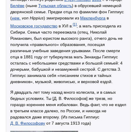
Белёве
(ныне
Тульская область
) в обрусевшей немецкой
дворянской семье. Предки отца по фамилии фон Гиппиус
(
нем.
von Hippius
) эмигрировали из
Мекленбурга
в
[1]
Московское государство
в XVI в.
; а мать присходила из
Сибири. Семья часто переезжала (отец, Николай
Романович, был юристом высокого ранга), отчего дочь не
получила «правильного» образования, посещая
различные учебные заведения урывками. После смерти
отца в 1881 году от туберкулеза мать Зинаиды Гиппиус
осталась с небольшими средствами и большой семьей: 4
дочерьми, бабушкой и незамужней сестрой. С детства З.
Гиппиус занимала себя «писанием стихов и тайных
дневников», музыкой, живописью, и верховой ездой.
Я двадцать лет тому назад много колесила, и в самых
бедных условиях. Ты [Д. В. Философов] же трезв, но
гораздо кореннее меня избалован. Ведь факт, что не ездил
в третьем классе далеко, по России, и никогда не
радовался даже второму. (Из письма Гиппиус
Д. В. Философову
от 7 августа 1913 года)