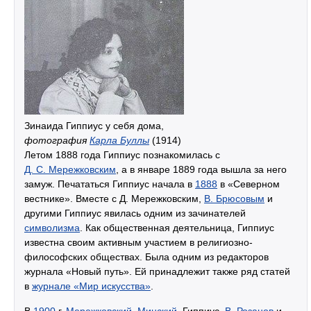
Зинаида Гиппиус у себя дома,
фотография
Карла Буллы
(1914)
Летом 1888 года Гиппиус познакомилась с
Д. С. Мережковским
, а в январе 1889 года вышла за него
замуж. Печататься Гиппиус начала в
1888
в «Северном
вестнике». Вместе с Д. Мережковским,
В. Брюсовым
и
другими Гиппиус явилась одним из зачинателей
символизма
. Как общественная деятельница, Гиппиус
известна своим активным участием в религиозно-
философских обществах. Была одним из редакторов
журнала «Новый путь». Ей принадлежит также ряд статей
в
журнале «Мир искусства»
.
В
1900
г.
Мережковский
,
Минский
, Гиппиус,
В. Розанов
и