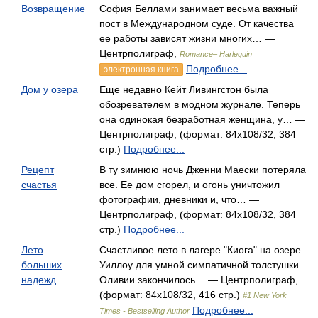
Возвращение
София Беллами занимает весьма важный
пост в Международном суде. От качества
ее работы зависят жизни многих… —
Центрполиграф,
Romance– Harlequin
Подробнее...
электронная книга
Дом у озера
Еще недавно Кейт Ливингстон была
обозревателем в модном журнале. Теперь
она одинокая безработная женщина, у… —
Центрполиграф, (формат: 84x108/32, 384
стр.)
Подробнее...
Рецепт
В ту зимнюю ночь Дженни Маески потеряла
счастья
все. Ее дом сгорел, и огонь уничтожил
фотографии, дневники и, что… —
Центрполиграф, (формат: 84x108/32, 384
стр.)
Подробнее...
Лето
Счастливое лето в лагере "Киога" на озере
больших
Уиллоу для умной симпатичной толстушки
надежд
Оливии закончилось… — Центрполиграф,
(формат: 84x108/32, 416 стр.)
#1 New York
Подробнее...
Times - Bestselling Author