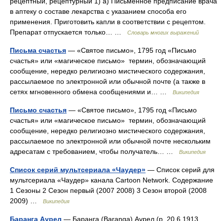
рецептный, рецептурный 1) а) Письменное предписание врача
в аптеку о составе лекарства с указанием способа его
применения. Приготовить капли в соответствии с рецептом.
Препарат отпускается только… …
Словарь многих выражений
Письма счастья
— «Святое письмо», 1795 год «Письмо
счастья» или «магическое письмо» термин, обозначающий
сообщение, нередко религиозно мистического содержания,
рассылаемое по электронной или обычной почте (а также в
сетях мгновенного обмена сообщениями и… …
Википедия
Письмо счастья
— «Святое письмо», 1795 год «Письмо
счастья» или «магическое письмо» термин, обозначающий
сообщение, нередко религиозно мистического содержания,
рассылаемое по электронной или обычной почте нескольким
адресатам с требованием, чтобы получатель… …
Википедия
Список серий мультсериала «Чаудер»
— Список серий для
мультсериала «Чаудер» канала Cartoon Network. Содержание
1 Сезоны 2 Сезон первый (2007 2008) 3 Сезон второй (2008
2009) …
Википедия
Баранга Аурел
— Баранга (Baranga) Аурел (р. 20.6.1913,