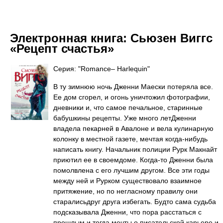
Электронная книга:
Сьюзен Виггс
«Рецепт счастья»
Серия: "Romance– Harlequin"
В ту зимнюю ночь Дженни Маески потеряла все.
Ее дом сгорел, и огонь уничтожил фотографии,
дневники и, что самое печальное, старинные
бабушкины рецепты. Уже много летДженни
владела пекарней в Авалоне и вела кулинарную
колонку в местной газете, мечтая когда-нибудь
написать книгу. Начальник полиции Рурк Макнайт
приютил ее в своемдоме. Когда-то Дженни была
помолвлена с его лучшим другом. Все эти годы
между ней и Рурком существовало взаимное
притяжение, но по негласному правилу они
старалисьдруг друга избегать. Будто сама судьба
подсказывала Дженни, что пора расстаться с
прошлым и тогда мечты о писательской карьере и