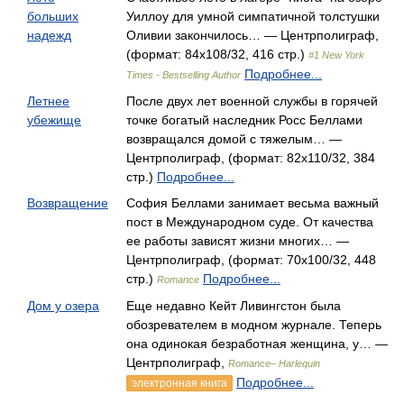
больших
Уиллоу для умной симпатичной толстушки
надежд
Оливии закончилось… — Центрполиграф,
(формат: 84x108/32, 416 стр.)
#1 New York
Подробнее...
Times - Bestselling Author
Летнее
После двух лет военной службы в горячей
убежище
точке богатый наследник Росс Беллами
возвращался домой с тяжелым… —
Центрполиграф, (формат: 82x110/32, 384
стр.)
Подробнее...
Возвращение
София Беллами занимает весьма важный
пост в Международном суде. От качества
ее работы зависят жизни многих… —
Центрполиграф, (формат: 70x100/32, 448
стр.)
Подробнее...
Romance
Дом у озера
Еще недавно Кейт Ливингстон была
обозревателем в модном журнале. Теперь
она одинокая безработная женщина, у… —
Центрполиграф,
Romance– Harlequin
Подробнее...
электронная книга