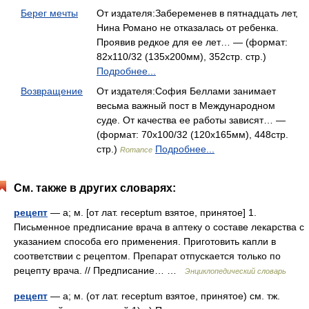
Берег мечты
От издателя:Забеременев в пятнадцать лет,
Нина Романо не отказалась от ребенка.
Проявив редкое для ее лет… — (формат:
82x110/32 (135x200мм), 352стр. стр.)
Подробнее...
Возвращение
От издателя:София Беллами занимает
весьма важный пост в Международном
суде. От качества ее работы зависят… —
(формат: 70x100/32 (120x165мм), 448стр.
стр.)
Подробнее...
Romance
См. также в других словарях:
рецепт
— а; м. [от лат. receptum взятое, принятое] 1.
Письменное предписание врача в аптеку о составе лекарства с
указанием способа его применения. Приготовить капли в
соответствии с рецептом. Препарат отпускается только по
рецепту врача. // Предписание… …
Энциклопедический словарь
рецепт
— а; м. (от лат. receptum взятое, принятое) см. тж.