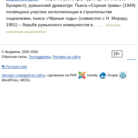
Бухарест), румынский драматург. Пьеса «Сорная трава» (1949)
посвящена участию интеллигенции в строительстве
социализма, пьеса «Чёрные годы» (совместно с Н. Морару,
1951) ‒ борьбе румынского коммунистов в… …
Большая
советская энциклопедия
© Академик, 2000-2026
18+
Обратная связь:
Техподдержка
,
Реклама на сайте
👣 Путешествия
Экспорт словарей на сайты
, сделанные на PHP,
Joomla,
Drupal,
WordPress, MODx.