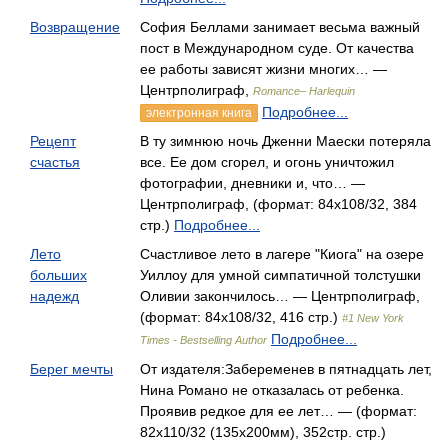
Возвращение
София Беллами занимает весьма важный
пост в Международном суде. От качества
ее работы зависят жизни многих… —
Центрполиграф,
Romance– Harlequin
Подробнее...
электронная книга
Рецепт
В ту зимнюю ночь Дженни Маески потеряла
счастья
все. Ее дом сгорел, и огонь уничтожил
фотографии, дневники и, что… —
Центрполиграф, (формат: 84x108/32, 384
стр.)
Подробнее...
Лето
Счастливое лето в лагере "Киога" на озере
больших
Уиллоу для умной симпатичной толстушки
надежд
Оливии закончилось… — Центрполиграф,
(формат: 84x108/32, 416 стр.)
#1 New York
Подробнее...
Times - Bestselling Author
Берег мечты
От издателя:Забеременев в пятнадцать лет,
Нина Романо не отказалась от ребенка.
Проявив редкое для ее лет… — (формат:
82x110/32 (135x200мм), 352стр. стр.)