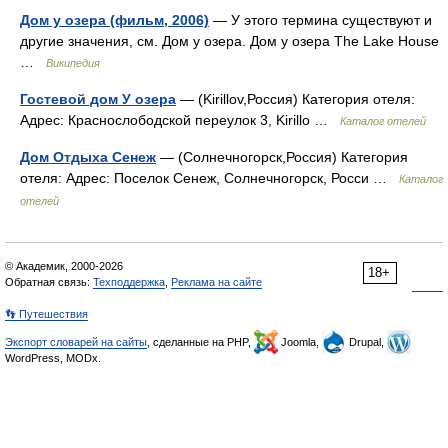
Дом у озера (фильм, 2006)
— У этого термина существуют и
другие значения, см. Дом у озера. Дом у озера The Lake House
…
Википедия
Гостевой дом У озера
— (Kirillov,Россия) Категория отеля:
Адрес: Краснослободской переулок 3, Kirillo …
Каталог отелей
Дом Отдыха Сенеж
— (Солнечногорск,Россия) Категория
отеля: Адрес: Поселок Сенеж, Солнечногорск, Росси …
Каталог
отелей
© Академик, 2000-2026
18+
Обратная связь:
Техподдержка
,
Реклама на сайте
👣 Путешествия
Экспорт словарей на сайты
, сделанные на PHP,
Joomla,
Drupal,
WordPress, MODx.