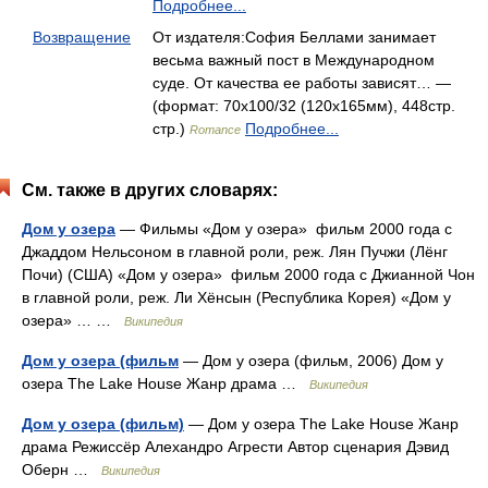
Подробнее...
Возвращение
От издателя:София Беллами занимает
весьма важный пост в Международном
суде. От качества ее работы зависят… —
(формат: 70x100/32 (120x165мм), 448стр.
стр.)
Подробнее...
Romance
См. также в других словарях:
Дом у озера
— Фильмы «Дом у озера» фильм 2000 года с
Джаддом Нельсоном в главной роли, реж. Лян Пучжи (Лёнг
Почи) (США) «Дом у озера» фильм 2000 года с Джианной Чон
в главной роли, реж. Ли Хёнсын (Республика Корея) «Дом у
озера» … …
Википедия
Дом у озера (фильм
— Дом у озера (фильм, 2006) Дом у
озера The Lake House Жанр драма …
Википедия
Дом у озера (фильм)
— Дом у озера The Lake House Жанр
драма Режиссёр Алехандро Агрести Автор сценария Дэвид
Оберн …
Википедия