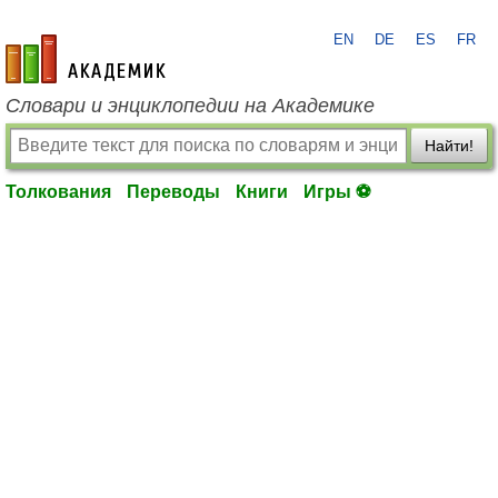
EN
DE
ES
FR
academic.ru
Словари и энциклопедии на Академике
Найти!
Толкования
Переводы
Книги
Игры ⚽