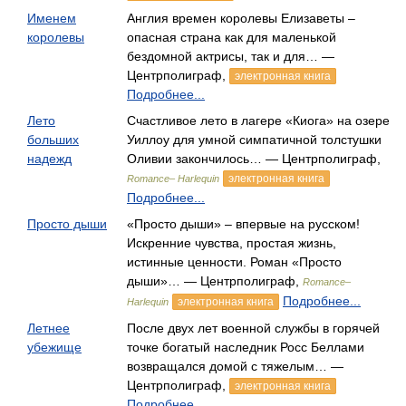
Именем
Англия времен королевы Елизаветы –
королевы
опасная страна как для маленькой
бездомной актрисы, так и для… —
Центрполиграф,
электронная книга
Подробнее...
Лето
Счастливое лето в лагере «Киога» на озере
больших
Уиллоу для умной симпатичной толстушки
надежд
Оливии закончилось… — Центрполиграф,
электронная книга
Romance– Harlequin
Подробнее...
Просто дыши
«Просто дыши» – впервые на русском!
Искренние чувства, простая жизнь,
истинные ценности. Роман «Просто
дыши»… — Центрполиграф,
Romance–
Подробнее...
электронная книга
Harlequin
Летнее
После двух лет военной службы в горячей
убежище
точке богатый наследник Росс Беллами
возвращался домой с тяжелым… —
Центрполиграф,
электронная книга
Подробнее...