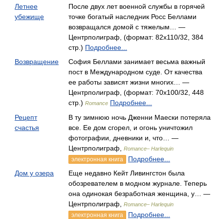
Летнее
После двух лет военной службы в горячей
убежище
точке богатый наследник Росс Беллами
возвращался домой с тяжелым… —
Центрполиграф, (формат: 82x110/32, 384
стр.)
Подробнее...
Возвращение
София Беллами занимает весьма важный
пост в Международном суде. От качества
ее работы зависят жизни многих… —
Центрполиграф, (формат: 70x100/32, 448
стр.)
Подробнее...
Romance
Рецепт
В ту зимнюю ночь Дженни Маески потеряла
счастья
все. Ее дом сгорел, и огонь уничтожил
фотографии, дневники и, что… —
Центрполиграф,
Romance– Harlequin
Подробнее...
электронная книга
Дом у озера
Еще недавно Кейт Ливингстон была
обозревателем в модном журнале. Теперь
она одинокая безработная женщина, у… —
Центрполиграф,
Romance– Harlequin
Подробнее...
электронная книга