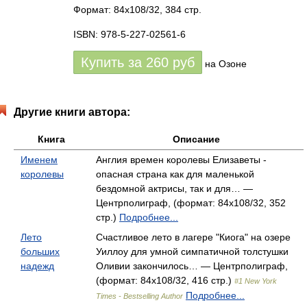
Формат: 84x108/32, 384 стр.
ISBN: 978-5-227-02561-6
Купить за
260
руб
на Озоне
Другие книги автора:
Книга
Описание
Именем
Англия времен королевы Елизаветы -
королевы
опасная страна как для маленькой
бездомной актрисы, так и для… —
Центрполиграф, (формат: 84x108/32, 352
стр.)
Подробнее...
Лето
Счастливое лето в лагере "Киога" на озере
больших
Уиллоу для умной симпатичной толстушки
надежд
Оливии закончилось… — Центрполиграф,
(формат: 84x108/32, 416 стр.)
#1 New York
Подробнее...
Times - Bestselling Author