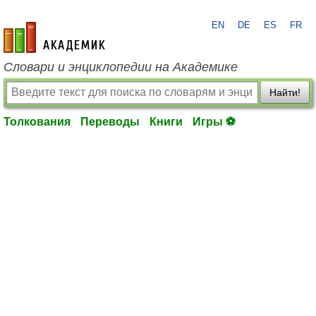
EN
DE
ES
FR
academic.ru
Словари и энциклопедии на Академике
Найти!
Толкования
Переводы
Книги
Игры ⚽