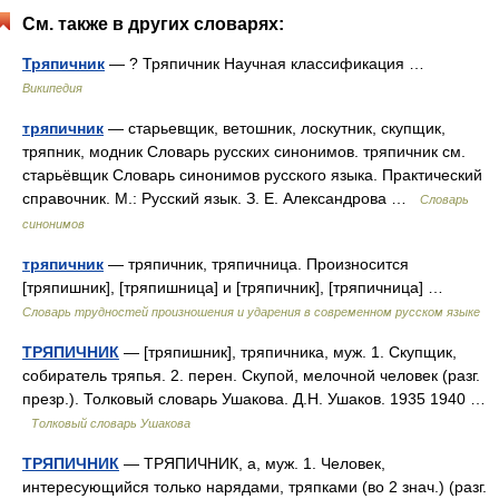
См. также в других словарях:
Тряпичник
— ? Тряпичник Научная классификация …
Википедия
тряпичник
— старьевщик, ветошник, лоскутник, скупщик,
тряпник, модник Словарь русских синонимов. тряпичник см.
старьёвщик Словарь синонимов русского языка. Практический
справочник. М.: Русский язык. З. Е. Александрова …
Словарь
синонимов
тряпичник
— тряпичник, тряпичница. Произносится
[тряпишник], [тряпишница] и [тряпичник], [тряпичница] …
Словарь трудностей произношения и ударения в современном русском языке
ТРЯПИЧНИК
— [тряпишник], тряпичника, муж. 1. Скупщик,
собиратель тряпья. 2. перен. Скупой, мелочной человек (разг.
презр.). Толковый словарь Ушакова. Д.Н. Ушаков. 1935 1940 …
Толковый словарь Ушакова
ТРЯПИЧНИК
— ТРЯПИЧНИК, а, муж. 1. Человек,
интересующийся только нарядами, тряпками (во 2 знач.) (разг.