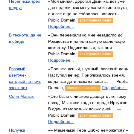
Переписка трех
«Моя милая, дорогая Дезичка, вот уже
подруг
две недели, как мы уехали из института,
а я все еще не собралась написать… —
Public Domain,
электронная книга
Подробнее...
В тесноте, да не
«Они переехали ко мне незадолго до
в обиде
Рождества и наняли самую маленькую
комнатку. Подивилась я, как они… —
Public Domain,
электронная книга
Подробнее...
Розовый
«Прошел ясный, шумный, веселый день.
цветочек,
Наступил вечер. Приближалось время,
который на ночь
когда все дети ложатся спать… — Public
засыпает
Domain,
Подробнее...
электронная книга
Соня Малых
«Это было с лишком двадцать лет тому
назад. Мы жили тогда в городе Иркутске.
В один из морозных ясных дней… —
Public Domain,
электронная книга
Подробнее...
Получка
«– Маменька! Тебе шибко неможется? –