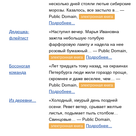
несколько дней стояли лютые сибирские
морозы. Казалось, все застыло в… —
Public Domain,
электронная книга
Подробнее...
Дядюшка-
«Наступил вечер. Марья Ивановна
флейтист
зажгла небольшую голубую
фарфоровую лампу и надела на нее
розовый бумажный… — Public Domain,
Подробнее...
электронная книга
Босоногая
«Лет тридцать тому назад, на окраинах
команда
Петербурга люди жили гораздо проще,
скромнее и даже веселее, чем… —
Public Domain,
электронная книга
Подробнее...
Из деревни…
«Холодный, хмурый день поздней
осени. Ревет ветер, срывает желтые
листья, подымает пыль столбом…
Свинцовые… — Public Domain,
Подробнее...
электронная книга