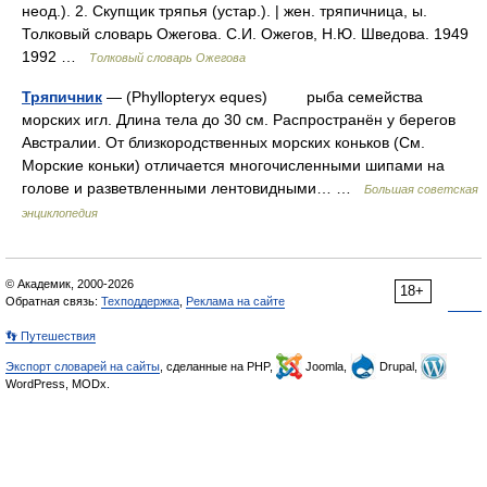
неод.). 2. Скупщик тряпья (устар.). | жен. тряпичница, ы.
Толковый словарь Ожегова. С.И. Ожегов, Н.Ю. Шведова. 1949
1992 …
Толковый словарь Ожегова
Тряпичник
— (Phyllopteryx eques) рыба семейства
морских игл. Длина тела до 30 см. Распространён у берегов
Австралии. От близкородственных морских коньков (См.
Морские коньки) отличается многочисленными шипами на
голове и разветвленными лентовидными… …
Большая советская
энциклопедия
© Академик, 2000-2026
18+
Обратная связь:
Техподдержка
,
Реклама на сайте
👣 Путешествия
Экспорт словарей на сайты
, сделанные на PHP,
Joomla,
Drupal,
WordPress, MODx.