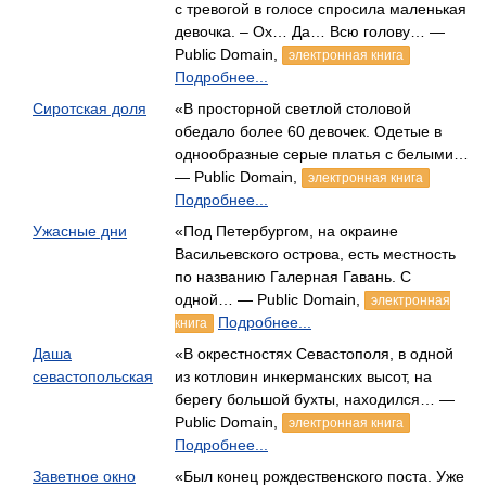
с тревогой в голосе спросила маленькая
девочка. – Ох… Да… Всю голову… —
Public Domain,
электронная книга
Подробнее...
Сиротская доля
«В просторной светлой столовой
обедало более 60 девочек. Одетые в
однообразные серые платья с белыми…
— Public Domain,
электронная книга
Подробнее...
Ужасные дни
«Под Петербургом, на окраине
Васильевского острова, есть местность
по названию Галерная Гавань. С
одной… — Public Domain,
электронная
Подробнее...
книга
Даша
«В окрестностях Севастополя, в одной
севастопольская
из котловин инкерманских высот, на
берегу большой бухты, находился… —
Public Domain,
электронная книга
Подробнее...
Заветное окно
«Был конец рождественского поста. Уже