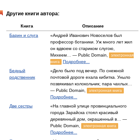
Другие книги автора:
Книга
Описание
Барин и слуга
«Андрей Иванович Новоселов был
профессор ботаники. Уж много лет жил
он вдвоем со стариком слугою,
Михеем… — Public Domain,
электронная
Подробнее...
книга
Бедный
«Дело было под вечер. По снежной
родственник
почтовой дороге ехала кибитка. Уныло
позвякивал колокольчик; пара чахлых…
— Public Domain,
электронная книга
Подробнее...
Две сестры
«На главной улице провинциального
города Зарайска стоял красивый
деревянный дом, окрашенный в… —
Public Domain,
электронная книга
Подробнее...