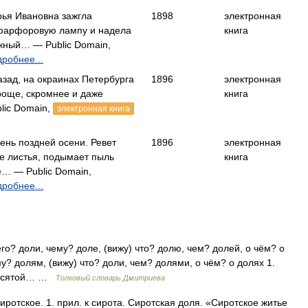
рья Ивановна зажгла
1898
электронная
фарфоровую лампу и надела
книга
жный… — Public Domain,
робнее...
азад, на окраинах Петербурга
1896
электронная
роще, скромнее и даже
книга
lic Domain,
электронная книга
ень поздней осени. Ревет
1896
электронная
е листья, подымает пыль
книга
… — Public Domain,
робнее...
го? доли, чему? доле, (вижу) что? долю, чем? долей, о чём? о
му? долям, (вижу) что? доли, чем? долями, о чём? о долях 1.
. Десятой… …
Толковый словарь Дмитриева
отское. 1. прил. к сирота. Сиротская доля. «Сиротское житье