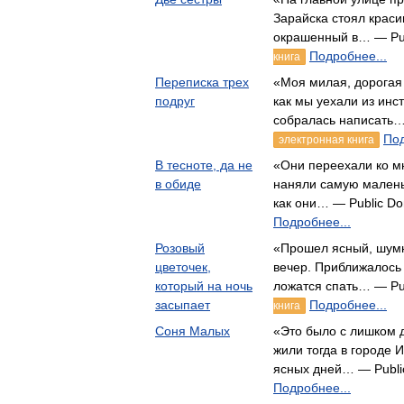
Зарайска стоял крас
окрашенный в… — Pu
Подробнее...
книга
Переписка трех
«Моя милая, дорогая 
подруг
как мы уехали из инст
собралась написать…
Под
электронная книга
В тесноте, да не
«Они переехали ко м
в обиде
наняли самую малень
как они… — Public D
Подробнее...
Розовый
«Прошел ясный, шумн
цветочек,
вечер. Приближалось 
который на ночь
ложатся спать… — Pu
засыпает
Подробнее...
книга
Соня Малых
«Это было с лишком д
жили тогда в городе 
ясных дней… — Publi
Подробнее...