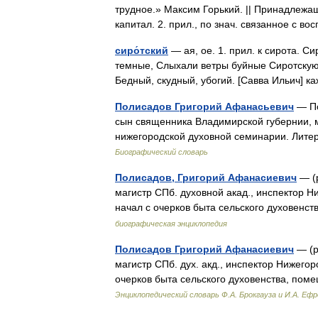
трудное.» Максим Горький. || Принадлежа
капитал. 2. прил., по знач. связанное с
сиро́тский
— ая, ое. 1. прил. к сирота. 
темные, Слыхали ветры буйные Сиротскую п
Бедный, скудный, убогий. [Савва Ильич] 
Полисадов Григорий Афанасьевич
— По
сын священника Владимирской губернии, м
нижегородской духовной семинарии. Лите
Биографический словарь
Полисадов, Григорий Афанасиевич
— (р
магистр СПб. духовной акад., инспектор 
начал с очерков быта сельского духовен
биографическая энциклопедия
Полисадов Григорий Афанасиевич
— (р
магистр СПб. дух. акд., инспектор Нижего
очерков быта сельского духовенства, по
Энциклопедический словарь Ф.А. Брокгауза и И.А. Еф