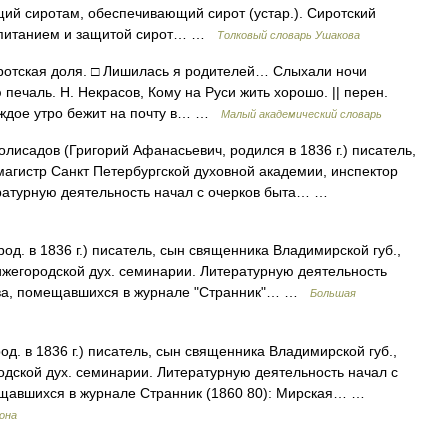
щий сиротам, обеспечивающий сирот (устар.). Сиротский
 воспитанием и защитой сирот… …
Толковый словарь Ушакова
Сиротская доля. □ Лишилась я родителей… Слыхали ночи
ечаль. Н. Некрасов, Кому на Руси жить хорошо. || перен.
каждое утро бежит на почту в… …
Малый академический словарь
лисадов (Григорий Афанасьевич, родился в 1836 г.) писатель,
агистр Санкт Петербургской духовной академии, инспектор
ратурную деятельность начал с очерков быта… …
од. в 1836 г.) писатель, сын священника Владимирской губ.,
Нижегородской дух. семинарии. Литературную деятельность
ства, помещавшихся в журнале "Странник"… …
Большая
од. в 1836 г.) писатель, сын священника Владимирской губ.,
родской дух. семинарии. Литературную деятельность начал с
мещавшихся в журнале Странник (1860 80): Мирская… …
рона