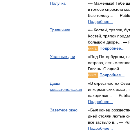
Получка
«– Маменька! Тебе ш
в голосе спросила м
Всю голову… — Publi
Подробнее...
Тряпичник
«– Костей, тряпок, бу
Костей, тряпок продат
большом дворе… — P
Подробнее...
книга
Ужасные дни
«Под Петербургом, н
острова, есть местно
Гавань. С одной… — 
Подробнее...
книга
Даша
«В окрестностях Сева
севастопольская
инкерманских высот, 
находился… — Public
Подробнее...
Заветное окно
«Был конец рождестве
дней стояли лютые си
все застыло в… — Pu
Подробнее...