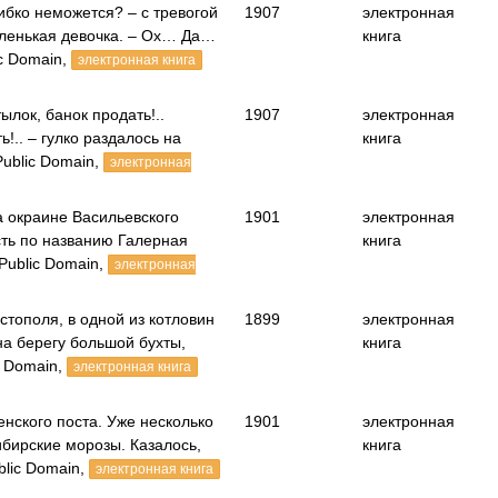
ибко неможется? – с тревогой
1907
электронная
аленькая девочка. – Ох… Да…
книга
c Domain,
электронная книга
тылок, банок продать!..
1907
электронная
ь!.. – гулко раздалось на
книга
ublic Domain,
электронная
а окраине Васильевского
1901
электронная
сть по названию Галерная
книга
Public Domain,
электронная
стополя, в одной из котловин
1899
электронная
на берегу большой бухты,
книга
 Domain,
электронная книга
нского поста. Уже несколько
1901
электронная
бирские морозы. Казалось,
книга
blic Domain,
электронная книга