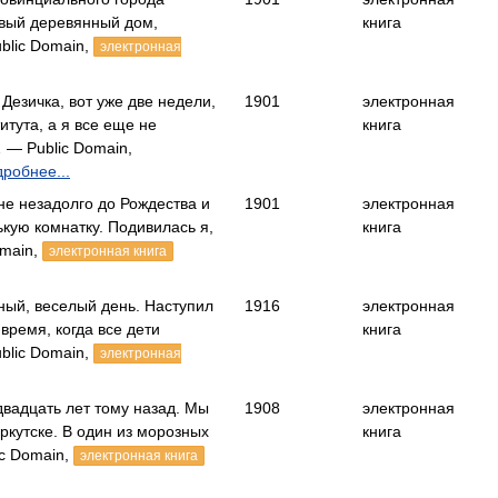
ивый деревянный дом,
книга
blic Domain,
электронная
Дезичка, вот уже две недели,
1901
электронная
итута, а я все еще не
книга
 — Public Domain,
робнее...
не незадолго до Рождества и
1901
электронная
кую комнатку. Подивилась я,
книга
omain,
электронная книга
ый, веселый день. Наступил
1916
электронная
время, когда все дети
книга
blic Domain,
электронная
вадцать лет тому назад. Мы
1908
электронная
Иркутске. В один из морозных
книга
c Domain,
электронная книга