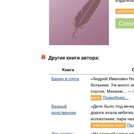
Издательс
электрон
Скач
Другие книги автора:
Книга
Барин и слуга
«Андрей Иванович Н
ботаники. Уж много л
слугою, Михеем… — P
Подробнее...
книга
Бедный
«Дело было под вече
родственник
дороге ехала кибитка
колокольчик; пара ча
Под
электронная книга
Две сестры
«На главной улице п