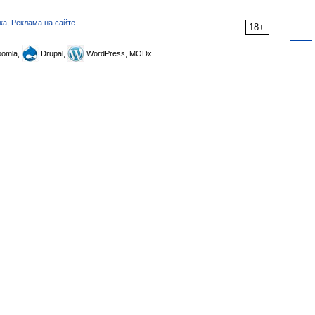
ка
,
Реклама на сайте
18+
omla,
Drupal,
WordPress, MODx.