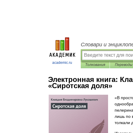
Словари и энциклоп
academic.ru
Толкования
Переводы
Электронная книга:
Кла
«Сиротская доля»
«В прост
однообра
пелерина
лишь по 
толкали 