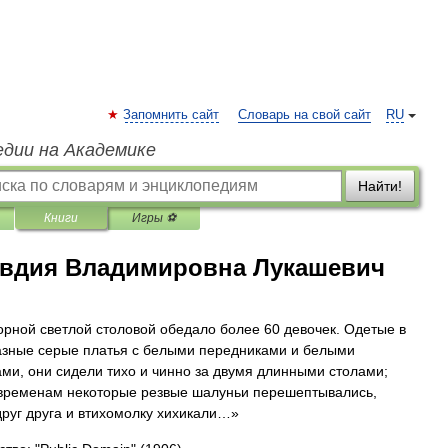
Запомнить сайт
Словарь на свой сайт
RU
едии на Академике
Найти!
Книги
Игры ⚽
вдия Владимировна Лукашевич
орной светлой столовой обедало более 60 девочек. Одетые в
зные серые платья с белыми передниками и белыми
ми, они сидели тихо и чинно за двумя длинными столами;
временам некоторые резвые шалуньи перешептывались,
друг друга и втихомолку хихикали…»