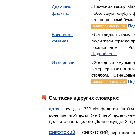
Дядюшка-
«Наступил вечер. Ма
флейтист
небольшую голубую 
на нее розовый бума
Под
электронная книга
Босоногая
«Лет тридцать тому н
команда
люди жили гораздо п
веселее, чем… — Pub
Подробнее...
Из деревни…
«Холодный, хмурый д
ветер, срывает желты
столбом… Свинцовые
Под
электронная книга
См. также в других словарях:
доля
— сущ., ж., ??? Морфология: (нет) че
доле; мн. что? доли, (нет) чего? долей, че
Доля это часть целого. Доля секунды. 2
СИРОТСКИЙ
— СИРОТСКИЙ, сиротская, сир