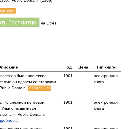
тво: "Public Domain"
(1906)
ная книга
ать бесплатно
на Litres
Описание
Год
Цена
Тип книги
овоселов был профессор
1901
электронная
ет жил он вдвоем со стариком
книга
ublic Domain,
электронная
р. По снежной почтовой
1901
электронная
. Уныло позвякивал
книга
хлых… — Public Domain,
робнее...
ровинциального города
1901
электронная