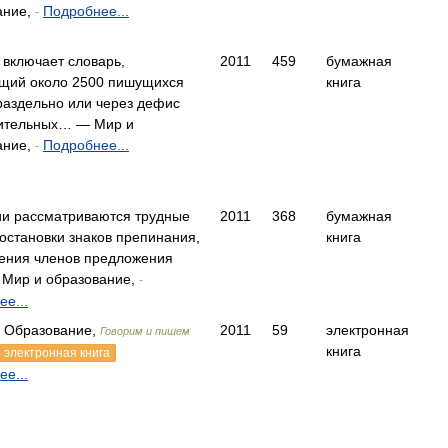
ание,
Подробнее...
-
 включает словарь,
2011
459
бумажная
щий около 2500 пишущихся
книга
раздельно или через дефис
ительных… — Мир и
ание,
Подробнее...
-
ии рассматриваются трудные
2011
368
бумажная
остановки знаков препинания,
книга
ения членов предложения
Мир и образование,
-
е...
 Образование,
2011
59
электронная
Говорим и пишем
книга
электронная книга
е...