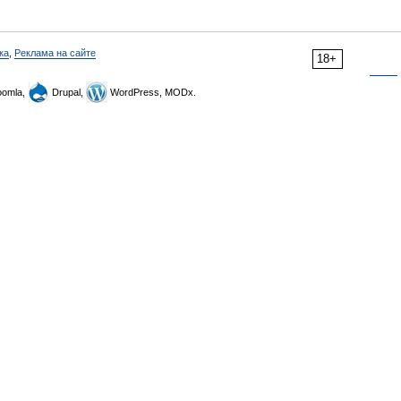
ка
,
Реклама на сайте
18+
omla,
Drupal,
WordPress, MODx.