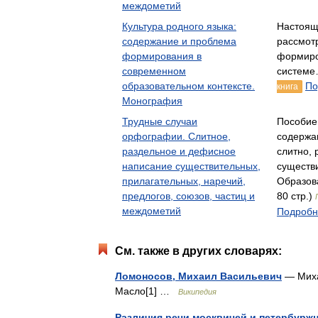
междометий
Культура родного языка:
Настоящ
содержание и проблема
рассмот
формирования в
формиро
современном
системе
образовательном контексте.
По
книга
Монография
Трудные случаи
Пособие
орфографии. Слитное,
содержа
раздельное и дефисное
слитно, 
написание существительных,
существ
прилагательных, наречий,
Образов
предлогов, союзов, частиц и
80 стр.)
междометий
Подробне
См. также в других словарях:
Ломоносов, Михаил Васильевич
— Миха
Масло[1] …
Википедия
Различия речи москвичей и петербурж