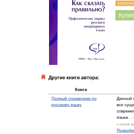
электрон
Купи
Другие книги автора:
Книга
Полный справочник по
Данный 
русскому языку
все сущ
современ
языка… 
и пишем г
Подробне