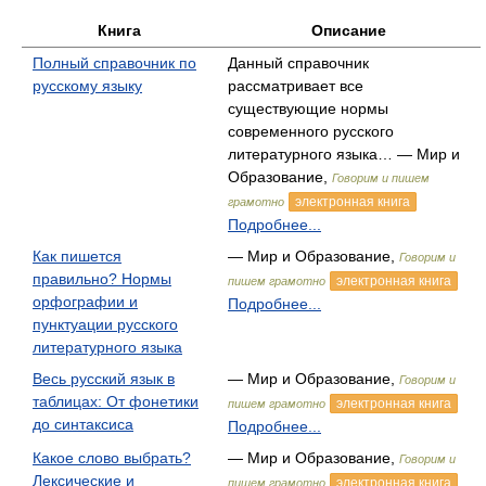
Книга
Описание
Полный справочник по
Данный справочник
русскому языку
рассматривает все
существующие нормы
современного русского
литературного языка… — Мир и
Образование,
Говорим и пишем
электронная книга
грамотно
Подробнее...
Как пишется
— Мир и Образование,
Говорим и
правильно? Нормы
электронная книга
пишем грамотно
орфографии и
Подробнее...
пунктуации русского
литературного языка
Весь русский язык в
— Мир и Образование,
Говорим и
таблицах: От фонетики
электронная книга
пишем грамотно
до синтаксиса
Подробнее...
Какое слово выбрать?
— Мир и Образование,
Говорим и
Лексические и
электронная книга
пишем грамотно