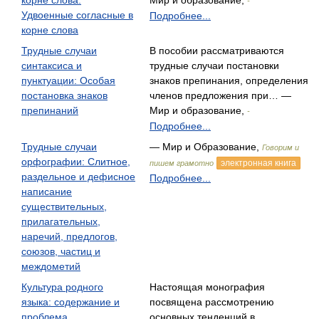
корне слова.
Мир и образование,
-
Удвоенные согласные в
Подробнее...
корне слова
Трудные случаи
В пособии рассматриваются
синтаксиса и
трудные случаи постановки
пунктуации: Особая
знаков препинания, определения
постановка знаков
членов предложения при… —
препинаний
Мир и образование,
-
Подробнее...
Трудные случаи
— Мир и Образование,
Говорим и
орфографии: Слитное,
электронная книга
пишем грамотно
раздельное и дефисное
Подробнее...
написание
существительных,
прилагательных,
наречий, предлогов,
союзов, частиц и
междометий
Культура родного
Настоящая монография
языка: содержание и
посвящена рассмотрению
проблема
основных тенденций в