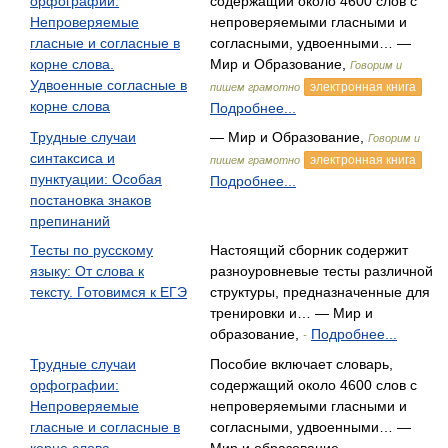
орфографии:
содержащий около 4600 слов с
Непроверяемые
непроверяемыми гласными и
гласные и согласные в
согласными, удвоенными… —
корне слова.
Мир и Образование,
Говорим и
Удвоенные согласные в
электронная книга
пишем грамотно
корне слова
Подробнее...
Трудные случаи
— Мир и Образование,
Говорим и
синтаксиса и
электронная книга
пишем грамотно
пунктуации: Особая
Подробнее...
постановка знаков
препинаний
Тесты по русскому
Настоящий сборник содержит
языку: От слова к
разноуровневые тесты различной
тексту. Готовимся к ЕГЭ
структуры, предназначенные для
тренировки и… — Мир и
образование,
Подробнее...
-
Трудные случаи
Пособие включает словарь,
орфографии:
содержащий около 4600 слов с
Непроверяемые
непроверяемыми гласными и
гласные и согласные в
согласными, удвоенными… —