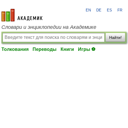
EN
DE
ES
FR
academic.ru
Словари и энциклопедии на Академике
Найти!
Толкования
Переводы
Книги
Игры ⚽