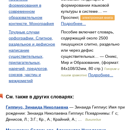
формирования в
формировании языковой
современном
культуры в системе… —
образовательном
Проспект,
электронная книга
контексте. Монография
Подробнее...
Трудные случаи
Пособие включает словарь,
орфографии. Слитное,
содержащий около 2500
раздельное и дефисное
пишущихся слитно, раздельно
написание
или через дефис
существительных,
существительных… — Оникс,
прилагательных,
Мир и Образование, (формат:
наречий, предлогов,
84x108/32мм, 80 стр.)
Говорим и
союзов, частиц и
Подробнее...
пишем грамотно
междометий
См. также в других словарях:
Гиппиус, Зинаида Николаевна
— Зинаида Гиппиус Имя при
рождении: Зинаида Николаевна Гиппиус Псевдонимы: Г с;
Денисов, Л.; З.Г.; Кр., А.; Крайний, А.; …
Википедия