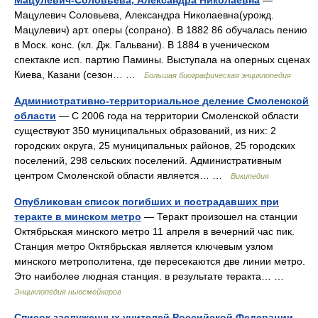
Мацулевич-Соловьева, Александра Николаевна
—
Мацулевич Соловьева, Александра Николаевна(урожд.
Мацулевич) арт. оперы (сопрано). В 1882 86 обучалась пению
в Моск. конс. (кл. Дж. Гальвани). В 1884 в ученическом
спектакле исп. партию Памины. Выступала на оперных сценах
Киева, Казани (сезон… …
Большая биографическая энциклопедия
Административно-территориальное деление Смоленской
области
— С 2006 года на территории Смоленской области
существуют 350 муниципальных образований, из них: 2
городских округа, 25 муниципальных районов, 25 городских
поселений, 298 сельских поселений. Административным
центром Смоленской области является… …
Википедия
Опубликован список погибших и пострадавших при
теракте в минском метро
— Теракт произошел на станции
Октябрьская минского метро 11 апреля в вечерний час пик.
Станция метро Октябрьская является ключевым узлом
минского метрополитена, где пересекаются две линии метро.
Это наиболее людная станция. в результате теракта… …
Энциклопедия ньюсмейкеров
Список заслуженных учителей Российской Федерации