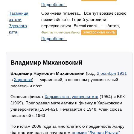
Подробнее...
Таємниця
Оранжева планета… Все тут вражає своєю
затоки
незвичайністю. Гори й улоговини
Здохлого
пересуваються. Високі скелі… — Автор,
кита
электронная книга
Фантастичні оповідання
Подробнее...
Владимир Михановский
Владимир Наумович Михановский
(род.
2 октября
1931
в
Харькове
) — украинский, в основном русскоязычный
писатель и поэт.
Окончил физмат
Харьковского университета
(1954) и ВЛК
(1969). Преподавал математику и физику в Харьковском
университете (1954-62). Печатается с 1948. Член союза
писателей с 1963.
По итогам 2006 года за многолетнюю преданность жанру
фантастики назван лауреатом
премии "Лунная Радуга"