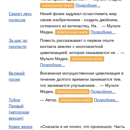
Подробнее...
электронная книга
Секрет двух
Некий физик задумал осчастливить мир
полюсов
своим изобретением - создать двойника,
сотканного из античастиц. На… — Мульти
Медиа,
Подробнее...
электронная книга
За шаг до
Повесть рассказывает о первом опыте
пропасти
контакта землян с инопланетной
цивилизацией, которая оказывается не… —
Мульти Медиа,
электронная книга
Подробнее...
Великий
Внеземная могущественная цивилизация в
посев
течение долгого времени занимается тем,
что занимается улучшением… — Мульти
Медиа,
Подробнее...
электронная книга
Тобор
— Автор,
Подробнее...
электронная книга
Первый
(авторская
версия)
Ковер жизни
«Сначала я не понял, что произошло. Часть