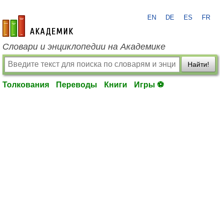
EN
DE
ES
FR
academic.ru
Словари и энциклопедии на Академике
Найти!
Толкования
Переводы
Книги
Игры ⚽