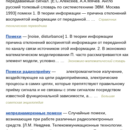
передаваемый сигнал. [Е.С.Алексеев, А.А.Мячев. Англо
русский толковый словарь по системотехнике ЭВМ. Москва
1993] помехи 1. В теории информации — причина отклонений
воспринятой информации от переданной… …
Справочник
технического переводчика
Помехи
— [noise, disturbance] 1. В теории информации
причина отклонений воспринятой информации от переданной
по каналу связи источником этой информации. 2. В экономико
математическом моделировании П. часто рассматриваются как
элемент модели, условно… …
Экономико-математический словарь
Помехи радиоприёму
— электромагнитное излучение,
воздействующее на цепи радиоприёмника, электрические
процессы в самих цепях, которые препятствуют правильному
приёму сигнала и не связаны с этим сигналом посредством
известной функциональной зависимости, а… …
Большая
советская энциклопедия
непреднамеренные помехи
— Случайные помехи,
возникающие при работе различных радиоэлектронных
средств. [Л.М. Невдяев. Телекоммуникационные технологии.