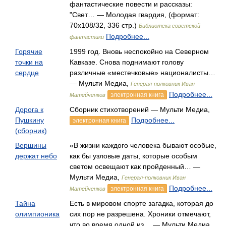
фантастические повести и рассказы:
"Свет… — Молодая гвардия, (формат:
70x108/32, 336 стр.)
Библиотека советской
Подробнее...
фантастики
Горячие
1999 год. Вновь неспокойно на Северном
точки на
Кавказе. Снова поднимают голову
сердце
различные «местечковые» националисты…
— Мульти Медиа,
Генерал-полковник Иван
Подробнее...
электронная книга
Матейченков
Дорога к
Сборник стихотворений — Мульти Медиа,
Пушкину
Подробнее...
электронная книга
(сборник)
Вершины
«В жизни каждого человека бывают особые,
держат небо
как бы узловые даты, которые особым
светом освещают как пройденный… —
Мульти Медиа,
Генерал-полковник Иван
Подробнее...
электронная книга
Матейченков
Тайна
Есть в мировом спорте загадка, которая до
олимпионика
сих пор не разрешена. Хроники отмечают,
что во время одной из… — Мульти Медиа,