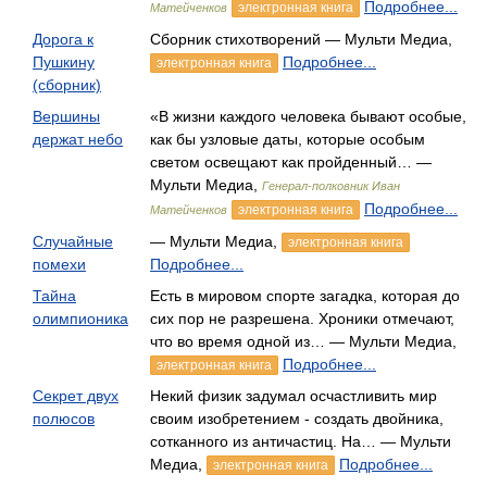
Подробнее...
электронная книга
Матейченков
Дорога к
Сборник стихотворений — Мульти Медиа,
Пушкину
Подробнее...
электронная книга
(сборник)
Вершины
«В жизни каждого человека бывают особые,
держат небо
как бы узловые даты, которые особым
светом освещают как пройденный… —
Мульти Медиа,
Генерал-полковник Иван
Подробнее...
электронная книга
Матейченков
Случайные
— Мульти Медиа,
электронная книга
помехи
Подробнее...
Тайна
Есть в мировом спорте загадка, которая до
олимпионика
сих пор не разрешена. Хроники отмечают,
что во время одной из… — Мульти Медиа,
Подробнее...
электронная книга
Секрет двух
Некий физик задумал осчастливить мир
полюсов
своим изобретением - создать двойника,
сотканного из античастиц. На… — Мульти
Медиа,
Подробнее...
электронная книга