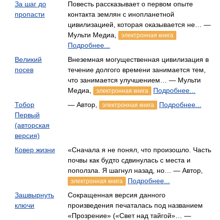
За шаг до
Повесть рассказывает о первом опыте
пропасти
контакта землян с инопланетной
цивилизацией, которая оказывается не… —
Мульти Медиа,
электронная книга
Подробнее...
Великий
Внеземная могущественная цивилизация в
посев
течение долгого времени занимается тем,
что занимается улучшением… — Мульти
Медиа,
Подробнее...
электронная книга
Тобор
— Автор,
Подробнее...
электронная книга
Первый
(авторская
версия)
Ковер жизни
«Сначала я не понял, что произошло. Часть
почвы как будто сдвинулась с места и
поползла. Я шагнул назад, но… — Автор,
Подробнее...
электронная книга
Зашвырнуть
Сокращенная версия данного
ключи
произведения печаталась под названием
«Прозрение» («Свет над тайгой»… —