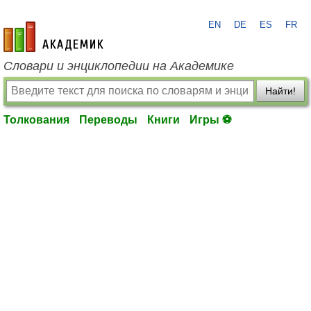
EN
DE
ES
FR
academic.ru
Словари и энциклопедии на Академике
Найти!
Толкования
Переводы
Книги
Игры ⚽