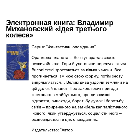
Электронная книга:
Владимир
Михановский «Ідея третього
колеса»
Серия: "Фантастичні оповідання"
Оранжева планета… Все тут вражає своєю
незвичайністю. Гори й улоговини пересуваються.
Високі скелі зростаються за кілька хвилин. Все
прогинається, змінює свою форму, потім знову
випрямляється… Великі дива уздріли земляни на
цій далекій планеті!Про захоплюючі пригоди
космонавтів майбутнього, про дивовижні
відкриття, винаходи, боротьбу думок і боротьбу
світів – приреченого на загибель капіталістичного
інового, який утверджується, соціалістичного –
розповідається в цих оповіданнях.
Издательство: "Автор"