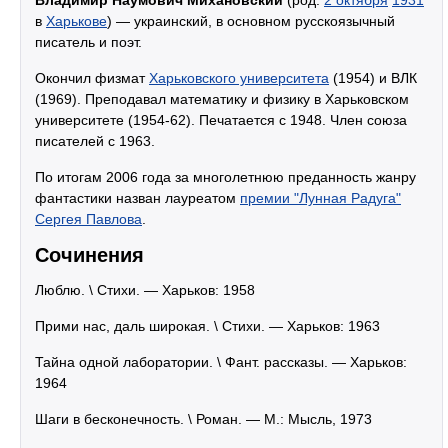
Владимир Наумович Михановский
(род.
2 октября
1931
в
Харькове
) — украинский, в основном русскоязычный
писатель и поэт.
Окончил физмат
Харьковского университета
(1954) и ВЛК
(1969). Преподавал математику и физику в Харьковском
университете (1954-62). Печатается с 1948. Член союза
писателей с 1963.
По итогам 2006 года за многолетнюю преданность жанру
фантастики назван лауреатом
премии "Лунная Радуга"
Сергея Павлова
.
Сочинения
Люблю. \ Стихи. — Харьков: 1958
Прими нас, даль широкая. \ Стихи. — Харьков: 1963
Тайна одной лаборатории. \ Фант. рассказы. — Харьков:
1964
Шаги в бесконечность. \ Роман. — М.: Мысль, 1973