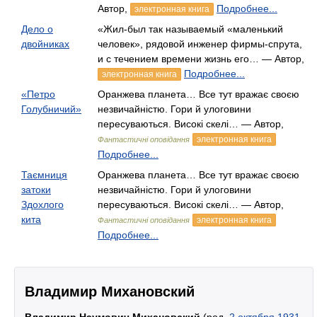
Автор,
Подробнее...
электронная книга
Дело о
«Жил-был так называемый «маленький
двойниках
человек», рядовой инженер фирмы-спрута,
и с течением времени жизнь его… — Автор,
Подробнее...
электронная книга
«Петро
Оранжева планета… Все тут вражає своєю
Голубничий»
незвичайністю. Гори й улоговини
пересуваються. Високі скелі… — Автор,
электронная книга
Фантастичні оповідання
Подробнее...
Таємниця
Оранжева планета… Все тут вражає своєю
затоки
незвичайністю. Гори й улоговини
Здохлого
пересуваються. Високі скелі… — Автор,
кита
электронная книга
Фантастичні оповідання
Подробнее...
Владимир Михановский