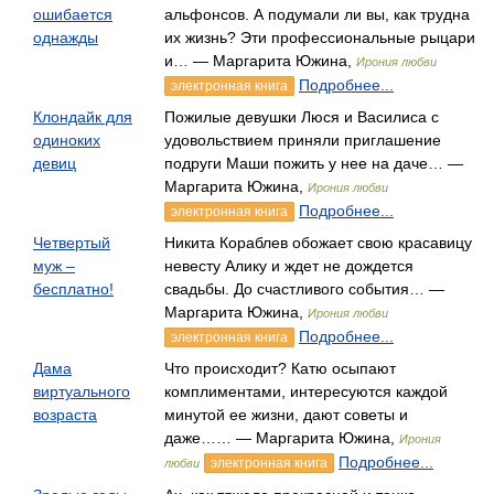
ошибается
альфонсов. А подумали ли вы, как трудна
однажды
их жизнь? Эти профессиональные рыцари
и… — Маргарита Южина,
Ирония любви
Подробнее...
электронная книга
Клондайк для
Пожилые девушки Люся и Василиса с
одиноких
удовольствием приняли приглашение
девиц
подруги Маши пожить у нее на даче… —
Маргарита Южина,
Ирония любви
Подробнее...
электронная книга
Четвертый
Никита Кораблев обожает свою красавицу
муж –
невесту Алику и ждет не дождется
бесплатно!
свадьбы. До счастливого события… —
Маргарита Южина,
Ирония любви
Подробнее...
электронная книга
Дама
Что происходит? Катю осыпают
виртуального
комплиментами, интересуются каждой
возраста
минутой ее жизни, дают советы и
даже…… — Маргарита Южина,
Ирония
Подробнее...
электронная книга
любви