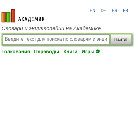
EN
DE
ES
FR
academic.ru
Словари и энциклопедии на Академике
Найти!
Толкования
Переводы
Книги
Игры ⚽