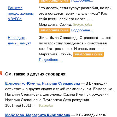
Подробнее...
электронная книга
Банкет с
Что делать, если супруг разлюбил, но при
продолжением
этом остается твоим начальником? Как
в ЗАГСе
себя вести, если его новая… —
Маргарита Южина,
Ирония любви
Подробнее...
электронная книга
Не ходите,
Жила-была Степанида Огранцова – агент
дамы, замуж!
по устройству праздников и счастливая
хозяйка трех кошек. И очень она… —
Маргарита Южина,
электронная книга
Подробнее...
См. также в других словарях:
Ермоленко-Южина, Наталия Степановна
— В Википедии
есть статьи о других людях с такой фамилией, см. Ермоленко.
Наталия Степановна Ермоленко Южина Имя при рождении
Наталия Степановна Плуговская Дата рождения
1881 год(1881) …
Википедия
Морозова, Маргарита Кирилловна
— В Википедии есть