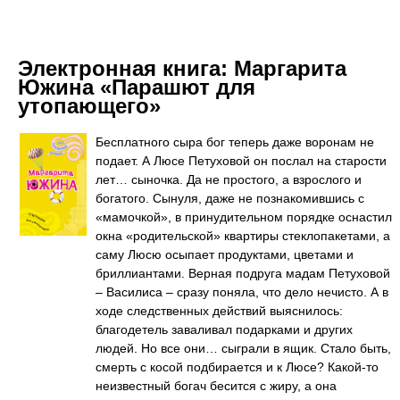
Электронная книга:
Маргарита
Южина «Парашют для
утопающего»
Бесплатного сыра бог теперь даже воронам не
подает. А Люсе Петуховой он послал на старости
лет… сыночка. Да не простого, а взрослого и
богатого. Сынуля, даже не познакомившись с
«мамочкой», в принудительном порядке оснастил
окна «родительской» квартиры стеклопакетами, а
саму Люсю осыпает продуктами, цветами и
бриллиантами. Верная подруга мадам Петуховой
– Василиса – сразу поняла, что дело нечисто. А в
ходе следственных действий выяснилось:
благодетель заваливал подарками и других
людей. Но все они… сыграли в ящик. Стало быть,
смерть с косой подбирается и к Люсе? Какой-то
неизвестный богач бесится с жиру, а она