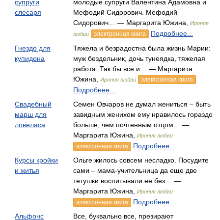
супруги
молодые супруги Валентина Адамовна и
слесаря
Мефодий Сидорович. Мефодий
Сидорович… — Маргарита Южина,
Ирония
Подробнее...
электронная книга
любви
Гнездо для
Тяжела и безрадостна была жизнь Марии:
купидона
муж бездельник, дочь тунеядка, тяжелая
работа. Так бы все и… — Маргарита
Южина,
электронная книга
Ирония любви
Подробнее...
Свадебный
Семен Овчаров не думал жениться – быть
марш для
завидным женихом ему нравилось гораздо
ловеласа
больше, чем почтенным отцом… —
Маргарита Южина,
Ирония любви
Подробнее...
электронная книга
Курсы кройки
Ольге жилось совсем несладко. Посудите
и житья
сами – мама-учительница да еще две
тетушки воспитывали ее без… —
Маргарита Южина,
Ирония любви
Подробнее...
электронная книга
Альфонс
Все, буквально все, презирают