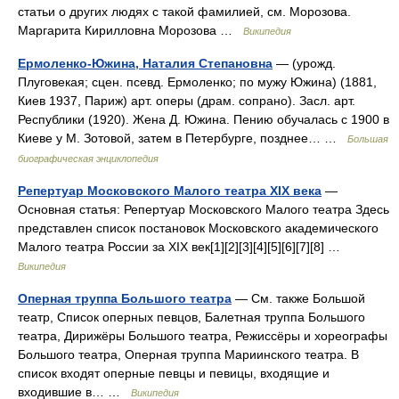
статьи о других людях с такой фамилией, см. Морозова.
Маргарита Кирилловна Морозова …
Википедия
Ермоленко-Южина, Наталия Степановна
— (урожд.
Плуговекая; сцен. псевд. Ермоленко; по мужу Южина) (1881,
Киев 1937, Париж) арт. оперы (драм. сопрано). Засл. арт.
Республики (1920). Жена Д. Южина. Пению обучалась с 1900 в
Киеве у М. Зотовой, затем в Петербурге, позднее… …
Большая
биографическая энциклопедия
Репертуар Московского Малого театра XIX века
—
Основная статья: Репертуар Московского Малого театра Здесь
представлен список постановок Московского академического
Малого театра России за XIX век[1][2][3][4][5][6][7][8] …
Википедия
Оперная труппа Большого театра
— См. также Большой
театр, Список оперных певцов, Балетная труппа Большого
театра, Дирижёры Большого театра, Режиссёры и хореографы
Большого театра, Оперная труппа Мариинского театра. В
список входят оперные певцы и певицы, входящие и
входившие в… …
Википедия