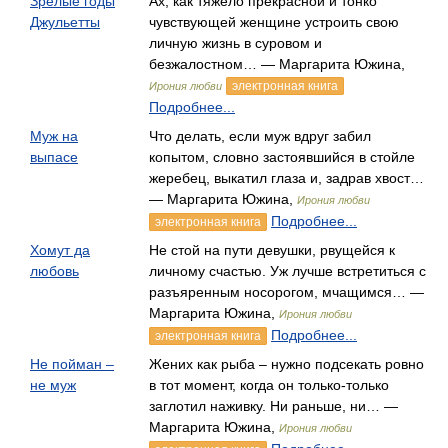
Зрелые годы
Ах, как тяжело прекрасной и тонко
Джульетты
чувствующей женщине устроить свою
личную жизнь в суровом и
безжалостном… — Маргарита Южина,
электронная книга
Ирония любви
Подробнее...
Муж на
Что делать, если муж вдруг забил
выпасе
копытом, словно застоявшийся в стойле
жеребец, выкатил глаза и, задрав хвост…
— Маргарита Южина,
Ирония любви
Подробнее...
электронная книга
Хомут да
Не стой на пути девушки, рвущейся к
любовь
личному счастью. Уж лучше встретиться с
разъяренным носорогом, мчащимся… —
Маргарита Южина,
Ирония любви
Подробнее...
электронная книга
Не пойман –
Жених как рыба – нужно подсекать ровно
не муж
в тот момент, когда он только-только
заглотил наживку. Ни раньше, ни… —
Маргарита Южина,
Ирония любви