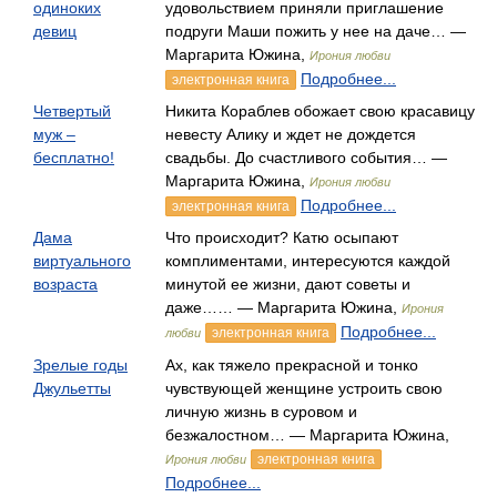
одиноких
удовольствием приняли приглашение
девиц
подруги Маши пожить у нее на даче… —
Маргарита Южина,
Ирония любви
Подробнее...
электронная книга
Четвертый
Никита Кораблев обожает свою красавицу
муж –
невесту Алику и ждет не дождется
бесплатно!
свадьбы. До счастливого события… —
Маргарита Южина,
Ирония любви
Подробнее...
электронная книга
Дама
Что происходит? Катю осыпают
виртуального
комплиментами, интересуются каждой
возраста
минутой ее жизни, дают советы и
даже…… — Маргарита Южина,
Ирония
Подробнее...
электронная книга
любви
Зрелые годы
Ах, как тяжело прекрасной и тонко
Джульетты
чувствующей женщине устроить свою
личную жизнь в суровом и
безжалостном… — Маргарита Южина,
электронная книга
Ирония любви
Подробнее...