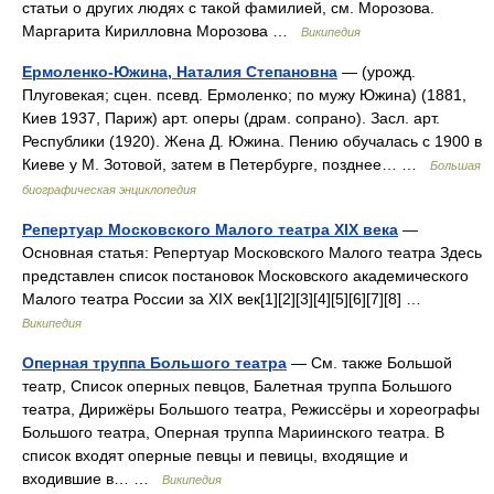
статьи о других людях с такой фамилией, см. Морозова.
Маргарита Кирилловна Морозова …
Википедия
Ермоленко-Южина, Наталия Степановна
— (урожд.
Плуговекая; сцен. псевд. Ермоленко; по мужу Южина) (1881,
Киев 1937, Париж) арт. оперы (драм. сопрано). Засл. арт.
Республики (1920). Жена Д. Южина. Пению обучалась с 1900 в
Киеве у М. Зотовой, затем в Петербурге, позднее… …
Большая
биографическая энциклопедия
Репертуар Московского Малого театра XIX века
—
Основная статья: Репертуар Московского Малого театра Здесь
представлен список постановок Московского академического
Малого театра России за XIX век[1][2][3][4][5][6][7][8] …
Википедия
Оперная труппа Большого театра
— См. также Большой
театр, Список оперных певцов, Балетная труппа Большого
театра, Дирижёры Большого театра, Режиссёры и хореографы
Большого театра, Оперная труппа Мариинского театра. В
список входят оперные певцы и певицы, входящие и
входившие в… …
Википедия