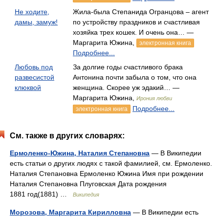
Не ходите,
Жила-была Степанида Огранцова – агент
дамы, замуж!
по устройству праздников и счастливая
хозяйка трех кошек. И очень она… —
Маргарита Южина,
электронная книга
Подробнее...
Любовь под
За долгие годы счастливого брака
развесистой
Антонина почти забыла о том, что она
клюквой
женщина. Скорее уж эдакий… —
Маргарита Южина,
Ирония любви
Подробнее...
электронная книга
См. также в других словарях:
Ермоленко-Южина, Наталия Степановна
— В Википедии
есть статьи о других людях с такой фамилией, см. Ермоленко.
Наталия Степановна Ермоленко Южина Имя при рождении
Наталия Степановна Плуговская Дата рождения
1881 год(1881) …
Википедия
Морозова, Маргарита Кирилловна
— В Википедии есть