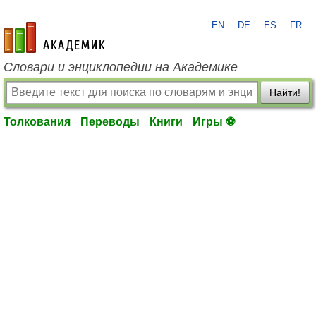
EN
DE
ES
FR
academic.ru
Словари и энциклопедии на Академике
Найти!
Толкования
Переводы
Книги
Игры ⚽