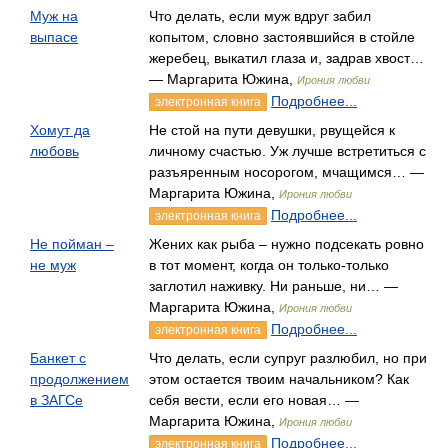
Муж на
Что делать, если муж вдруг забил
выпасе
копытом, словно застоявшийся в стойле
жеребец, выкатил глаза и, задрав хвост…
— Маргарита Южина,
Ирония любви
Подробнее...
электронная книга
Хомут да
Не стой на пути девушки, рвущейся к
любовь
личному счастью. Уж лучше встретиться с
разъяренным носорогом, мчащимся… —
Маргарита Южина,
Ирония любви
Подробнее...
электронная книга
Не пойман –
Жених как рыба – нужно подсекать ровно
не муж
в тот момент, когда он только-только
заглотил наживку. Ни раньше, ни… —
Маргарита Южина,
Ирония любви
Подробнее...
электронная книга
Банкет с
Что делать, если супруг разлюбил, но при
продолжением
этом остается твоим начальником? Как
в ЗАГСе
себя вести, если его новая… —
Маргарита Южина,
Ирония любви
Подробнее...
электронная книга