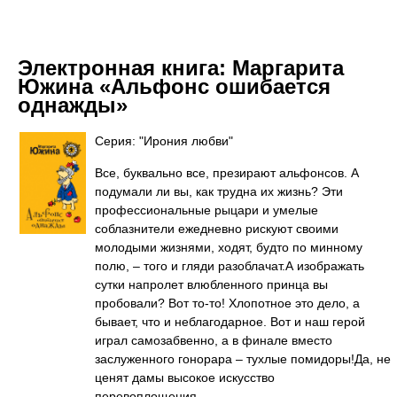
Электронная книга:
Маргарита
Южина «Альфонс ошибается
однажды»
Серия: "Ирония любви"
Все, буквально все, презирают альфонсов. А
подумали ли вы, как трудна их жизнь? Эти
профессиональные рыцари и умелые
соблазнители ежедневно рискуют своими
молодыми жизнями, ходят, будто по минному
полю, – того и гляди разоблачат.А изображать
сутки напролет влюбленного принца вы
пробовали? Вот то-то! Хлопотное это дело, а
бывает, что и неблагодарное. Вот и наш герой
играл самозабвенно, а в финале вместо
заслуженного гонорара – тухлые помидоры!Да, не
ценят дамы высокое искусство
перевоплощения…