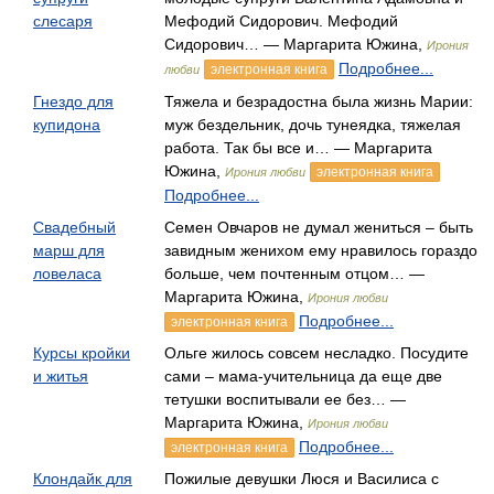
слесаря
Мефодий Сидорович. Мефодий
Сидорович… — Маргарита Южина,
Ирония
Подробнее...
электронная книга
любви
Гнездо для
Тяжела и безрадостна была жизнь Марии:
купидона
муж бездельник, дочь тунеядка, тяжелая
работа. Так бы все и… — Маргарита
Южина,
электронная книга
Ирония любви
Подробнее...
Свадебный
Семен Овчаров не думал жениться – быть
марш для
завидным женихом ему нравилось гораздо
ловеласа
больше, чем почтенным отцом… —
Маргарита Южина,
Ирония любви
Подробнее...
электронная книга
Курсы кройки
Ольге жилось совсем несладко. Посудите
и житья
сами – мама-учительница да еще две
тетушки воспитывали ее без… —
Маргарита Южина,
Ирония любви
Подробнее...
электронная книга
Клондайк для
Пожилые девушки Люся и Василиса с