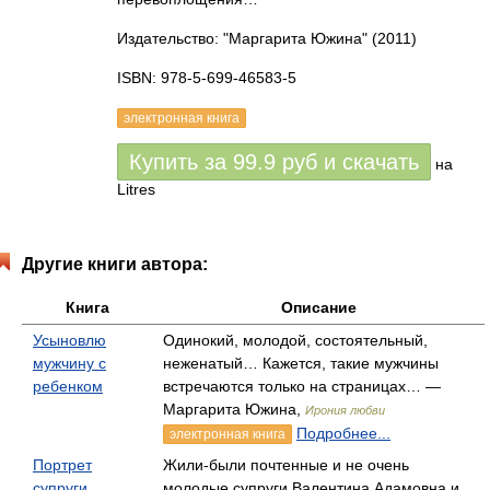
Издательство: "Маргарита Южина"
(2011)
ISBN: 978-5-699-46583-5
электронная книга
Купить за
99.9
руб
и скачать
на
Litres
Другие книги автора:
Книга
Описание
Усыновлю
Одинокий, молодой, состоятельный,
мужчину с
неженатый… Кажется, такие мужчины
ребенком
встречаются только на страницах… —
Маргарита Южина,
Ирония любви
Подробнее...
электронная книга
Портрет
Жили-были почтенные и не очень
супруги
молодые супруги Валентина Адамовна и