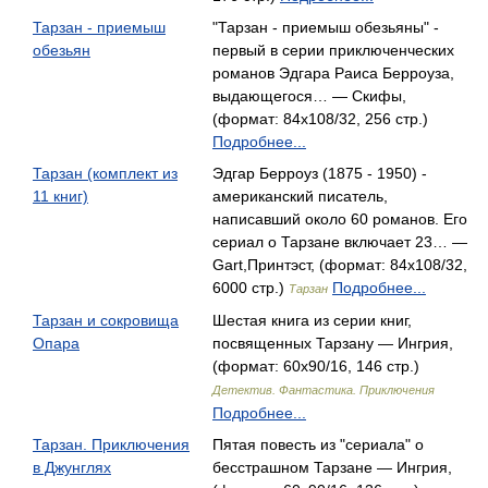
Тарзан - приемыш
"Тарзан - приемыш обезьяны" -
обезьян
первый в серии приключенческих
романов Эдгара Раиса Берроуза,
выдающегося… — Скифы,
(формат: 84x108/32, 256 стр.)
Подробнее...
Тарзан (комплект из
Эдгар Берроуз (1875 - 1950) -
11 книг)
американский писатель,
написавший около 60 романов. Его
сериал о Тарзане включает 23… —
Gart,Принтэст, (формат: 84x108/32,
6000 стр.)
Подробнее...
Тарзан
Тарзан и сокровища
Шестая книга из серии книг,
Опара
посвященных Тарзану — Ингрия,
(формат: 60x90/16, 146 стр.)
Детектив. Фантастика. Приключения
Подробнее...
Тарзан. Приключения
Пятая повесть из "сериала" о
в Джунглях
бесстрашном Тарзане — Ингрия,