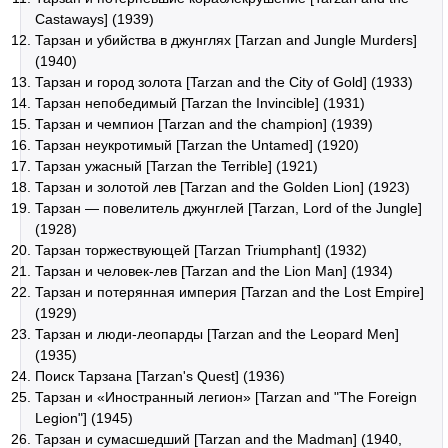
Castaways] (1939)
Тарзан и убийства в джунглях [Tarzan and Jungle Murders]
(1940)
Тарзан и город золота [Tarzan and the City of Gold] (1933)
Тарзан непобедимый [Tarzan the Invincible] (1931)
Тарзан и чемпион [Tarzan and the champion] (1939)
Тарзан неукротимый [Tarzan the Untamed] (1920)
Тарзан ужасный [Tarzan the Terrible] (1921)
Тарзан и золотой лев [Tarzan and the Golden Lion] (1923)
Тарзан — повелитель джунглей [Tarzan, Lord of the Jungle]
(1928)
Тарзан торжествующей [Tarzan Triumphant] (1932)
Тарзан и человек-лев [Tarzan and the Lion Man] (1934)
Тарзан и потерянная империя [Tarzan and the Lost Empire]
(1929)
Тарзан и люди-леопарды [Tarzan and the Leopard Men]
(1935)
Поиск Тарзана [Tarzan's Quest] (1936)
Тарзан и «Иностранный легион» [Tarzan and "The Foreign
Legion"] (1945)
Тарзан и сумасшедший [Tarzan and the Madman] (1940,