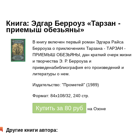
Книга:
Эдгар Берроуз «Тарзан -
приемыш обезьяны»
В книгу включен первый роман Эдгара Райса
Берроуза о приключениях Тарзана - ТАРЗАН -
ПРИЕМЫШ ОБЕЗЬЯНЫ, дан краткий очерк жизни
и творчества Э. Р. Берроуза и
приведенабиблиография его произведений и
литературы о нем.
Издательство: "Прометей"
(1989)
Формат: 84x108/32, 240 стр.
Купить за
80
руб
на Озоне
Другие книги автора: