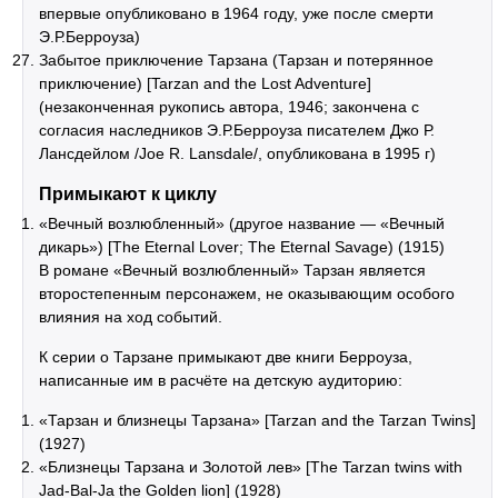
впервые опубликовано в 1964 году, уже после смерти
Э.Р.Берроуза)
Забытое приключение Тарзана (Тарзан и потерянное
приключение) [Tarzan and the Lost Adventure]
(незаконченная рукопись автора, 1946; закончена с
согласия наследников Э.Р.Берроуза писателем Джо Р.
Лансдейлом /Joe R. Lansdale/, опубликована в 1995 г)
Примыкают к циклу
«Вечный возлюбленный» (другое название — «Вечный
дикарь») [The Eternal Lover; The Eternal Savage) (1915)
В романе «Вечный возлюбленный» Тарзан является
второстепенным персонажем, не оказывающим особого
влияния на ход событий.
К серии о Тарзане примыкают две книги Берроуза,
написанные им в расчёте на детскую аудиторию:
«Тарзан и близнецы Тарзана» [Tarzan and the Tarzan Twins]
(1927)
«Близнецы Тарзана и Золотой лев» [The Tarzan twins with
Jad-Bal-Ja the Golden lion] (1928)