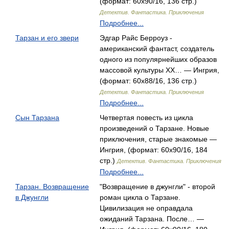
(формат: 60x90/16, 136 стр.)
Детектив. Фантастика. Приключения
Подробнее...
Тарзан и его звери
Эдгар Райс Берроуз -
американский фантаст, создатель
одного из популярнейших образов
массовой культуры XX… — Ингрия,
(формат: 60x88/16, 136 стр.)
Детектив. Фантастика. Приключения
Подробнее...
Сын Тарзана
Четвертая повесть из цикла
произведений о Тарзане. Новые
приключения, старые знакомые —
Ингрия, (формат: 60x90/16, 184
стр.)
Детектив. Фантастика. Приключения
Подробнее...
Тарзан. Возвращение
"Возвращение в джунгли" - второй
в Джунгли
роман цикла о Тарзане.
Цивилизация не оправдала
ожиданий Тарзана. После… —