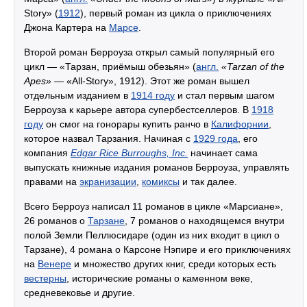
Story» (
1912
), первый роман из цикла о приключениях
Джона Картера на
Марсе
.
Второй роман Берроуза открыл самый популярный его
цикл — «Тарзан, приёмыш обезьян» (
англ.
«Tarzan of the
Apes»
— «All-Story», 1912). Этот же роман вышел
отдельным изданием в
1914 году
и стал первым шагом
Берроуза к карьере автора супербестселлеров. В
1918
году
он смог на гонорары купить ранчо в
Калифорнии
,
которое назвал Тарзания. Начиная с
1929 года
, его
компания
Edgar Rice Burroughs, Inc.
начинает сама
выпускать книжные издания романов Берроуза, управлять
правами на
экранизации
,
комиксы
и так далее.
Всего Берроуз написал 11 романов в цикле «Марсиане»,
26 романов о
Тарзане
, 7 романов о находящемся внутри
полой Земли Пеллюсидаре (один из них входит в цикл о
Тарзане), 4 романа о Карсоне Нэпире и его приключениях
на
Венере
и множество других книг, среди которых есть
вестерны
, исторические романы о каменном веке,
средневековье и другие.