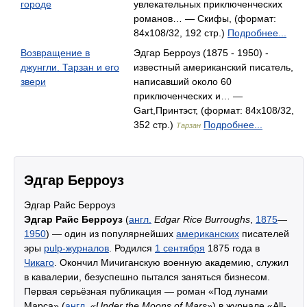
городе
увлекательных приключенческих
романов… — Скифы, (формат:
84x108/32, 192 стр.)
Подробнее...
Возвращение в
Эдгар Берроуз (1875 - 1950) -
джунгли. Тарзан и его
известный американский писатель,
звери
написавший около 60
приключенческих и… —
Gart,Принтэст, (формат: 84x108/32,
352 стр.)
Подробнее...
Тарзан
Эдгар Берроуз
Эдгар Райс Берроуз
Эдгар Райс Берроуз
(
англ.
Edgar Rice Burroughs
,
1875
—
1950
) — один из популярнейших
американских
писателей
эры
pulp-журналов
. Родился
1 сентября
1875 года в
Чикаго
. Окончил Мичиганскую военную академию, служил
в кавалерии, безуспешно пытался заняться бизнесом.
Первая серьёзная публикация — роман «Под лунами
Марса» (
англ.
«Under the Moons of Mars»
) в журнале «All-