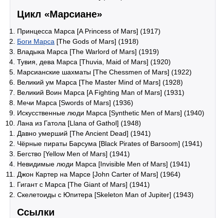
Цикл «Марсиане»
Принцесса Марса [A Princess of Mars] (1917)
Боги Марса
[The Gods of Mars] (1918)
Владыка Марса [The Warlord of Mars] (1919)
Тувия, дева Марса [Thuvia, Maid of Mars] (1920)
Марсианские шахматы [The Chessmen of Mars] (1922)
Великий ум Марса [The Master Mind of Mars] (1928)
Великий Воин Марса [A Fighting Man of Mars] (1931)
Мечи Марса [Swords of Mars] (1936)
Искусственные люди Марса [Synthetic Men of Mars] (1940)
Лана из Гатола [Llana of Gathol] (1948)
Давно умерший [The Ancient Dead] (1941)
Чёрные пираты Барсума [Black Pirates of Barsoom] (1941)
Бегство [Yellow Men of Mars] (1941)
Невидимые люди Марса [Invisible Men of Mars] (1941)
Джон Картер на Марсе [John Carter of Mars] (1964)
Гигант с Марса [The Giant of Mars] (1941)
Скелетоиды с Юпитера [Skeleton Man of Jupiter] (1943)
Ссылки