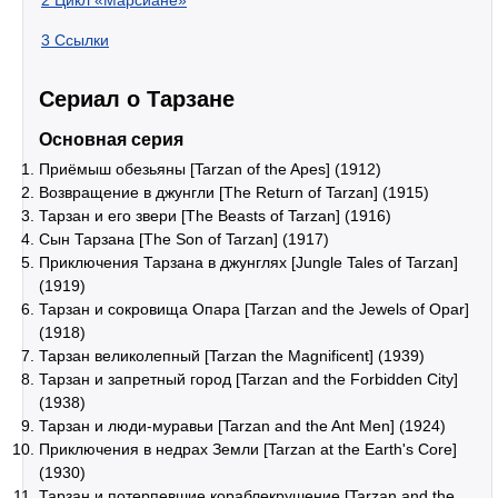
2
Цикл «Марсиане»
3
Ссылки
Сериал о Тарзане
Основная серия
Приёмыш обезьяны [Tarzan of the Apes] (1912)
Возвращение в джунгли [The Return of Tarzan] (1915)
Тарзан и его звери [The Beasts of Tarzan] (1916)
Сын Тарзана [The Son of Tarzan] (1917)
Приключения Тарзана в джунглях [Jungle Tales of Tarzan]
(1919)
Тарзан и сокровища Опара [Tarzan and the Jewels of Opar]
(1918)
Тарзан великолепный [Tarzan the Magnificent] (1939)
Тарзан и запретный город [Tarzan and the Forbidden City]
(1938)
Тарзан и люди-муравьи [Tarzan and the Ant Men] (1924)
Приключения в недрах Земли [Tarzan at the Earth's Core]
(1930)
Тарзан и потерпевшие кораблекрушение [Tarzan and the