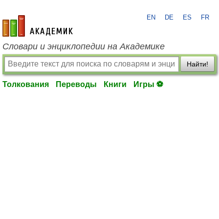
EN
DE
ES
FR
academic.ru
Словари и энциклопедии на Академике
Найти!
Толкования
Переводы
Книги
Игры ⚽