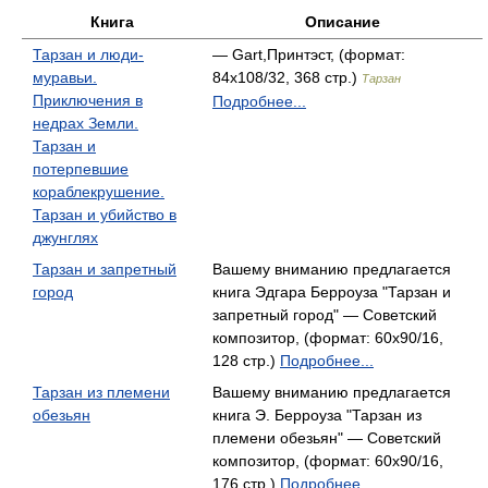
Книга
Описание
Тарзан и люди-
— Gart,Принтэст, (формат:
муравьи.
84x108/32, 368 стр.)
Тарзан
Приключения в
Подробнее...
недрах Земли.
Тарзан и
потерпевшие
кораблекрушение.
Тарзан и убийство в
джунглях
Тарзан и запретный
Вашему вниманию предлагается
город
книга Эдгара Берроуза "Тарзан и
запретный город" — Советский
композитор, (формат: 60x90/16,
128 стр.)
Подробнее...
Тарзан из племени
Вашему вниманию предлагается
обезьян
книга Э. Берроуза "Тарзан из
племени обезьян" — Советский
композитор, (формат: 60x90/16,
176 стр.)
Подробнее...