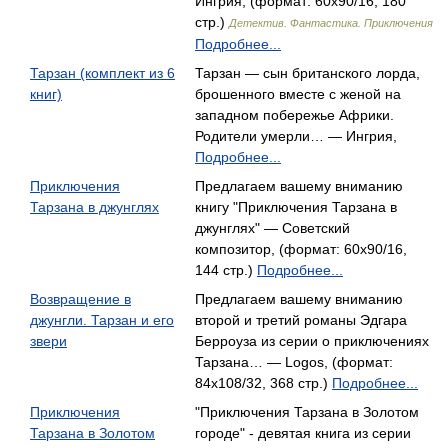
Ингрия, (формат: 60x90/16, 180
стр.)
Детектив. Фантастика. Приключения
Подробнее...
Тарзан (комплект из 6
Тарзан — сын британского лорда,
книг)
брошенного вместе с женой на
западном побережье Африки.
Родители умерли… — Ингрия,
Подробнее...
Приключения
Предлагаем вашему вниманию
Тарзана в джунглях
книгу "Приключения Тарзана в
джунглях" — Советский
композитор, (формат: 60x90/16,
144 стр.)
Подробнее...
Возвращение в
Предлагаем вашему вниманию
джунгли. Тарзан и его
второй и третий романы Эдгара
звери
Берроуза из серии о приключениях
Тарзана… — Logos, (формат:
84x108/32, 368 стр.)
Подробнее...
Приключения
"Приключения Тарзана в Золотом
Тарзана в Золотом
городе" - девятая книга из серии