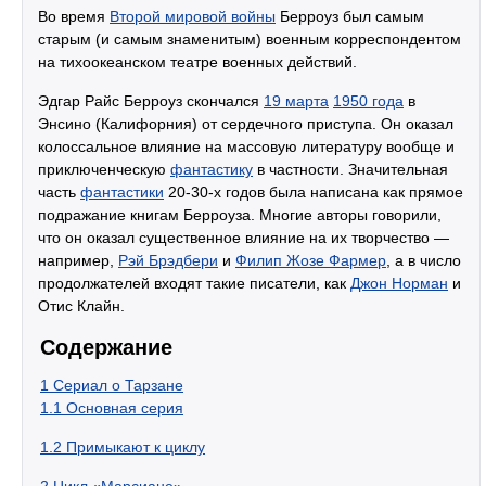
Во время
Второй мировой войны
Берроуз был самым
старым (и самым знаменитым) военным корреспондентом
на тихоокеанском театре военных действий.
Эдгар Райс Берроуз скончался
19 марта
1950 года
в
Энсино (Калифорния) от сердечного приступа. Он оказал
колоссальное влияние на массовую литературу вообще и
приключенческую
фантастику
в частности. Значительная
часть
фантастики
20-30-х годов была написана как прямое
подражание книгам Берроуза. Многие авторы говорили,
что он оказал существенное влияние на их творчество —
например,
Рэй Брэдбери
и
Филип Жозе Фармер
, а в число
продолжателей входят такие писатели, как
Джон Норман
и
Отис Клайн.
Содержание
1
Сериал о Тарзане
1.1
Основная серия
1.2
Примыкают к циклу