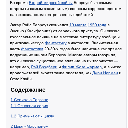
Во время
Второй мировой войны
Берроуз был самым
старым (и самым знаменитым) военным корреспондентом
на тихоокеанском театре военных действий.
Эдгар Райс Берроуз скончался
19 марта
1950 года
в
Энсино (Калифорния) от сердечного приступа. Он оказал
колоссальное влияние на массовую литературу вообще и
приключенческую
фантастику
в частности. Значительная
часть
фантастики
20-30-х годов была написана как прямое
подражание книгам Берроуза. Многие авторы говорили,
что он оказал существенное влияние на их творчество —
например,
Рэй Брэдбери
и
Филип Жозе Фармер
, а в число
продолжателей входят такие писатели, как
Джон Норман
и
Отис Клайн.
Содержание
1
Сериал о Тарзане
1.1
Основная серия
1.2
Примыкают к циклу
2
Цикл «Марсиане»