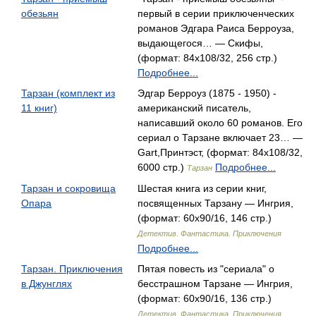
обезьян
первый в серии приключенческих
романов Эдгара Раиса Берроуза,
выдающегося… — Скифы,
(формат: 84x108/32, 256 стр.)
Подробнее...
Тарзан (комплект из
Эдгар Берроуз (1875 - 1950) -
11 книг)
американский писатель,
написавший около 60 романов. Его
сериал о Тарзане включает 23… —
Gart,Принтэст, (формат: 84x108/32,
6000 стр.)
Подробнее...
Тарзан
Тарзан и сокровища
Шестая книга из серии книг,
Опара
посвященных Тарзану — Ингрия,
(формат: 60x90/16, 146 стр.)
Детектив. Фантастика. Приключения
Подробнее...
Тарзан. Приключения
Пятая повесть из "сериала" о
в Джунглях
бесстрашном Тарзане — Ингрия,
(формат: 60x90/16, 136 стр.)
Детектив. Фантастика. Приключения