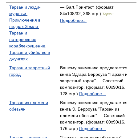
Тарзан и люди-
— Gart,Принтэст, (формат:
муравьи.
84x108/32, 368 стр.)
Тарзан
Приключения в
Подробнее...
недрах Земли.
Тарзан и
потерпевшие
кораблекрушение.
Тарзан и убийство в
джунглях
Тарзан и запретный
Вашему вниманию предлагается
город
книга Эдгара Берроуза "Тарзан и
запретный город" — Советский
композитор, (формат: 60x90/16,
128 стр.)
Подробнее...
Тарзан из племени
Вашему вниманию предлагается
обезьян
книга Э. Берроуза "Тарзан из
племени обезьян" — Советский
композитор, (формат: 60x90/16,
176 стр.)
Подробнее...
Тарзан - приемыш
"Тарзан - приемыш обезьяны" -