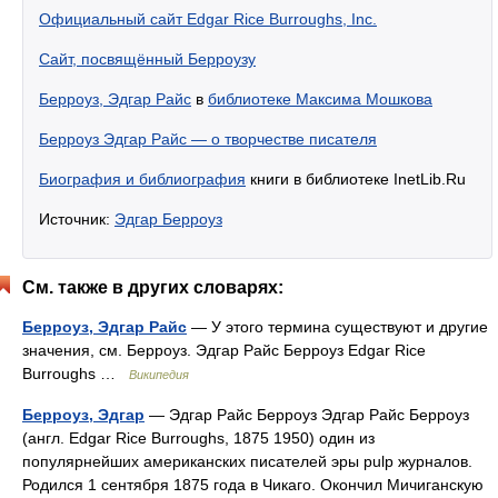
Официальный сайт Edgar Rice Burroughs, Inc.
Сайт, посвящённый Берроузу
Берроуз, Эдгар Райс
в
библиотеке Максима Мошкова
Берроуз Эдгар Райс — о творчестве писателя
Биография и библиография
книги в библиотеке InetLib.Ru
Источник:
Эдгар Берроуз
См. также в других словарях:
Берроуз, Эдгар Райс
— У этого термина существуют и другие
значения, см. Берроуз. Эдгар Райс Берроуз Edgar Rice
Burroughs …
Википедия
Берроуз, Эдгар
— Эдгар Райс Берроуз Эдгар Райс Берроуз
(англ. Edgar Rice Burroughs, 1875 1950) один из
популярнейших американских писателей эры pulp журналов.
Родился 1 сентября 1875 года в Чикаго. Окончил Мичиганскую