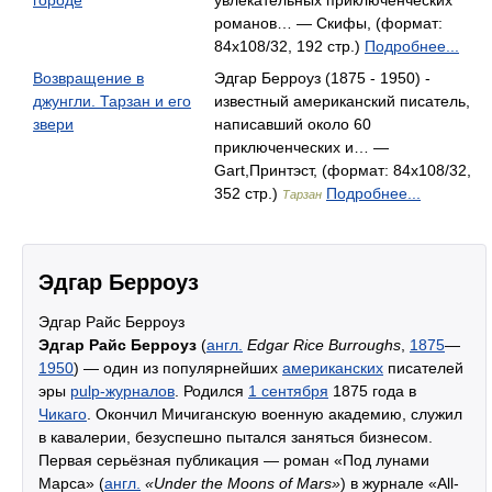
городе
увлекательных приключенческих
романов… — Скифы, (формат:
84x108/32, 192 стр.)
Подробнее...
Возвращение в
Эдгар Берроуз (1875 - 1950) -
джунгли. Тарзан и его
известный американский писатель,
звери
написавший около 60
приключенческих и… —
Gart,Принтэст, (формат: 84x108/32,
352 стр.)
Подробнее...
Тарзан
Эдгар Берроуз
Эдгар Райс Берроуз
Эдгар Райс Берроуз
(
англ.
Edgar Rice Burroughs
,
1875
—
1950
) — один из популярнейших
американских
писателей
эры
pulp-журналов
. Родился
1 сентября
1875 года в
Чикаго
. Окончил Мичиганскую военную академию, служил
в кавалерии, безуспешно пытался заняться бизнесом.
Первая серьёзная публикация — роман «Под лунами
Марса» (
англ.
«Under the Moons of Mars»
) в журнале «All-