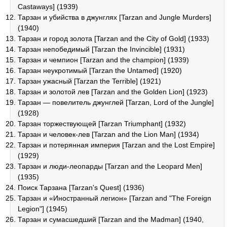
Castaways] (1939)
Тарзан и убийства в джунглях [Tarzan and Jungle Murders]
(1940)
Тарзан и город золота [Tarzan and the City of Gold] (1933)
Тарзан непобедимый [Tarzan the Invincible] (1931)
Тарзан и чемпион [Tarzan and the champion] (1939)
Тарзан неукротимый [Tarzan the Untamed] (1920)
Тарзан ужасный [Tarzan the Terrible] (1921)
Тарзан и золотой лев [Tarzan and the Golden Lion] (1923)
Тарзан — повелитель джунглей [Tarzan, Lord of the Jungle]
(1928)
Тарзан торжествующей [Tarzan Triumphant] (1932)
Тарзан и человек-лев [Tarzan and the Lion Man] (1934)
Тарзан и потерянная империя [Tarzan and the Lost Empire]
(1929)
Тарзан и люди-леопарды [Tarzan and the Leopard Men]
(1935)
Поиск Тарзана [Tarzan's Quest] (1936)
Тарзан и «Иностранный легион» [Tarzan and "The Foreign
Legion"] (1945)
Тарзан и сумасшедший [Tarzan and the Madman] (1940,