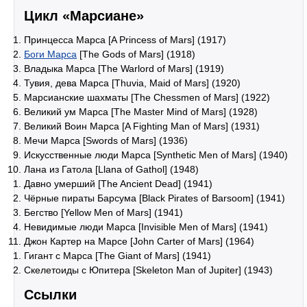
Цикл «Марсиане»
Принцесса Марса [A Princess of Mars] (1917)
Боги Марса
[The Gods of Mars] (1918)
Владыка Марса [The Warlord of Mars] (1919)
Тувия, дева Марса [Thuvia, Maid of Mars] (1920)
Марсианские шахматы [The Chessmen of Mars] (1922)
Великий ум Марса [The Master Mind of Mars] (1928)
Великий Воин Марса [A Fighting Man of Mars] (1931)
Мечи Марса [Swords of Mars] (1936)
Искусственные люди Марса [Synthetic Men of Mars] (1940)
Лана из Гатола [Llana of Gathol] (1948)
Давно умерший [The Ancient Dead] (1941)
Чёрные пираты Барсума [Black Pirates of Barsoom] (1941)
Бегство [Yellow Men of Mars] (1941)
Невидимые люди Марса [Invisible Men of Mars] (1941)
Джон Картер на Марсе [John Carter of Mars] (1964)
Гигант с Марса [The Giant of Mars] (1941)
Скелетоиды с Юпитера [Skeleton Man of Jupiter] (1943)
Ссылки