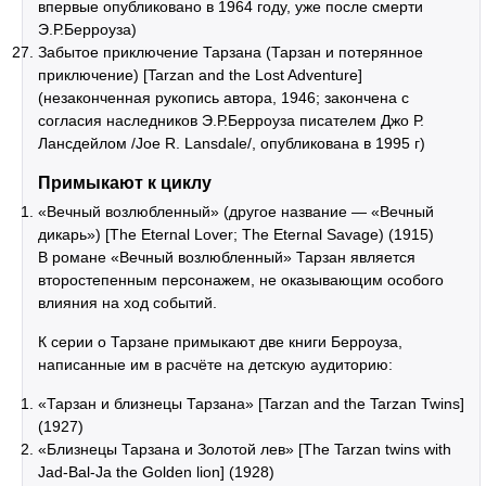
впервые опубликовано в 1964 году, уже после смерти
Э.Р.Берроуза)
Забытое приключение Тарзана (Тарзан и потерянное
приключение) [Tarzan and the Lost Adventure]
(незаконченная рукопись автора, 1946; закончена с
согласия наследников Э.Р.Берроуза писателем Джо Р.
Лансдейлом /Joe R. Lansdale/, опубликована в 1995 г)
Примыкают к циклу
«Вечный возлюбленный» (другое название — «Вечный
дикарь») [The Eternal Lover; The Eternal Savage) (1915)
В романе «Вечный возлюбленный» Тарзан является
второстепенным персонажем, не оказывающим особого
влияния на ход событий.
К серии о Тарзане примыкают две книги Берроуза,
написанные им в расчёте на детскую аудиторию:
«Тарзан и близнецы Тарзана» [Tarzan and the Tarzan Twins]
(1927)
«Близнецы Тарзана и Золотой лев» [The Tarzan twins with
Jad-Bal-Ja the Golden lion] (1928)