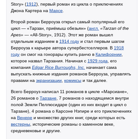
Story» (
1912
), первый роман из цикла о приключениях
Джона Картера на
Марсе
.
Второй роман Берроуза открыл самый популярный его
цикл — «Тарзан, приёмыш обезьян» (
англ.
«Tarzan of the
Apes»
— «All-Story», 1912). Этот же роман вышел
отдельным изданием в
1914 году
и стал первым шагом
Берроуза к карьере автора супербестселлеров. В
1918
году
он смог на гонорары купить ранчо в
Калифорнии
,
которое назвал Тарзания. Начиная с
1929 года
, его
компания
Edgar Rice Burroughs, Inc.
начинает сама
выпускать книжные издания романов Берроуза, управлять
правами на
экранизации
,
комиксы
и так далее.
Всего Берроуз написал 11 романов в цикле «Марсиане»,
26 романов о
Тарзане
, 7 романов о находящемся внутри
полой Земли Пеллюсидаре (один из них входит в цикл о
Тарзане), 4 романа о Карсоне Нэпире и его приключениях
на
Венере
и множество других книг, среди которых есть
вестерны
, исторические романы о каменном веке,
средневековье и другие.