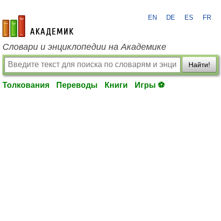
EN
DE
ES
FR
academic.ru
Словари и энциклопедии на Академике
Найти!
Толкования
Переводы
Книги
Игры ⚽