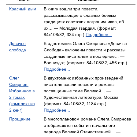
Красный дым
В книгу вошли три повести,
рассказывающие о славных боевых
традициях советских пограничников, об
их… — Молодая гвардия, (формат:
84x108/32, 334 стр.)
Подробнее...
Девичья
В однотомник Олега Смирнова «Девичья
слобода
Слобода» включены повести и рассказы,
созданные писателем в последние… —
Воениздат, (формат: 84x108/32, 456 стр.)
Подробнее...
Олег
В двухтомник избранных произведений
Смирнов.
писателя вошли повести и романы,
Избранное в
посвященные теме Великой… —
2 томах
Художественная литература. Москва,
(комплект из
(формат: 84x108/32, 1184 стр.)
2 книг)
Подробнее...
Прощание
В многоплановом романе Олега Смирнова
отображаются события начального
периода Великой Отечественной… —