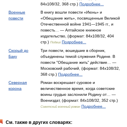
84x108/32, 368 стр.)
Подробнее...
Военные
В книгу вошли повести «Июнь» и
повести
«Обещание жить», посвященные Великой
Отечественной войне 1941—1945 гг., и
повесть… — Алтайское книжное
издательство, (формат: 84x108/32, 404
стр.)
Подробнее...
Подвиг
Скорый до
Три повести, вошедшие в сборник,
Баку
объединены темой служения Родине. В
повести "Обещание жить" действие… —
Московский рабочий, (формат: 84x108/32,
368 стр.)
Подробнее...
Северная
Роман воскрешает суровое и
корона
величественное время, когда советские
воины грудью заслонили Родину от… —
Воениздат, (формат: 84x108/32, 352 стр.)
Подробнее...
Советский военный роман
См. также в других словарях: