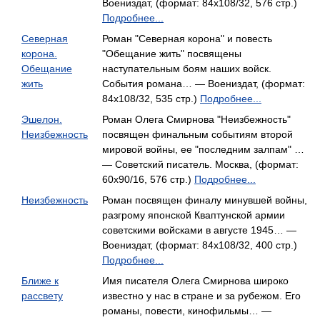
Воениздат, (формат: 84x108/32, 576 стр.)
Подробнее...
Северная
Роман "Северная корона" и повесть
корона.
"Обещание жить" посвящены
Обещание
наступательным боям наших войск.
жить
События романа… — Воениздат, (формат:
84x108/32, 535 стр.)
Подробнее...
Эшелон.
Роман Олега Смирнова "Неизбежность"
Неизбежность
посвящен финальным событиям второй
мировой войны, ее "последним залпам" …
— Советский писатель. Москва, (формат:
60x90/16, 576 стр.)
Подробнее...
Неизбежность
Роман посвящен финалу минувшей войны,
разгрому японской Кваптунской армии
советскими войсками в августе 1945… —
Воениздат, (формат: 84x108/32, 400 стр.)
Подробнее...
Ближе к
Имя писателя Олега Смирнова широко
рассвету
известно у нас в стране и за рубежом. Его
романы, повести, кинофильмы… —