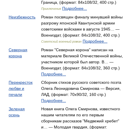
Граница, (формат: 84x108/32, 400 стр.)
Подробнее...
Приключения
Неизбежность
Роман посвящен финалу минувшей войны
разгрому японской Квантунской армии
советскими войсками в августе 1945… —
Воениздат, (формат: 84x108/32, 400 стр.)
Подробнее...
Советский военный роман
Северная
Роман "Северная корона" написан на
корона
материале Великой Отечественной войны,
участником которой был автор. В… —
Воениздат, (формат: 84x108/32, 360 стр.)
Подробнее...
Перекресток
Сборник стихов русского советского поэта
любви и
Олега Леонидовича Смирнова — Версия,
печали
ЛАД, (формат: 70x90/32, 160 стр.)
Подробнее...
Зеленая
Новая книга Олега Смирнова, известного
осень
нашим читателям по его первым
сборникам рассказов "Медвежий хребет"
и… — Молодая гвардия, (формат: