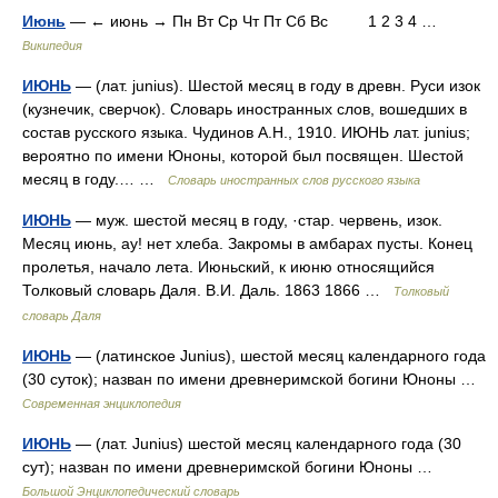
Июнь
— ← июнь → Пн Вт Ср Чт Пт Сб Вс 1 2 3 4 …
Википедия
ИЮНЬ
— (лат. junius). Шестой месяц в году в древн. Руси изок
(кузнечик, сверчок). Словарь иностранных слов, вошедших в
состав русского языка. Чудинов А.Н., 1910. ИЮНЬ лат. junius;
вероятно по имени Юноны, которой был посвящен. Шестой
месяц в году.… …
Словарь иностранных слов русского языка
ИЮНЬ
— муж. шестой месяц в году, ·стар. червень, изок.
Месяц июнь, ау! нет хлеба. Закромы в амбарах пусты. Конец
пролетья, начало лета. Июньский, к июню относящийся
Толковый словарь Даля. В.И. Даль. 1863 1866 …
Толковый
словарь Даля
ИЮНЬ
— (латинское Junius), шестой месяц календарного года
(30 суток); назван по имени древнеримской богини Юноны …
Современная энциклопедия
ИЮНЬ
— (лат. Junius) шестой месяц календарного года (30
сут); назван по имени древнеримской богини Юноны …
Большой Энциклопедический словарь