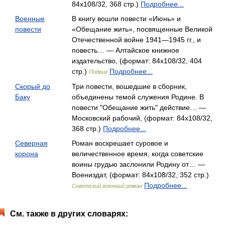
84x108/32, 368 стр.)
Подробнее...
Военные
В книгу вошли повести «Июнь» и
повести
«Обещание жить», посвященные Великой
Отечественной войне 1941—1945 гг., и
повесть… — Алтайское книжное
издательство, (формат: 84x108/32, 404
стр.)
Подробнее...
Подвиг
Скорый до
Три повести, вошедшие в сборник,
Баку
объединены темой служения Родине. В
повести "Обещание жить" действие… —
Московский рабочий, (формат: 84x108/32,
368 стр.)
Подробнее...
Северная
Роман воскрешает суровое и
корона
величественное время, когда советские
воины грудью заслонили Родину от… —
Воениздат, (формат: 84x108/32, 352 стр.)
Подробнее...
Советский военный роман
См. также в других словарях: