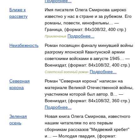
Подробнее...
Ближе к
Имя писателя Олега Смирнова широко
рассвету
известно у нас в стране и за рубежом. Его
романы, повести, кинофильмы… —
Граница, (формат: 84x108/32, 400 стр.)
Подробнее...
Приключения
Неизбежность
Роман посвящен финалу минувшей войны
разгрому японской Квантунской армии
советскими войсками в августе 1945… —
Воениздат, (формат: 84x108/32, 400 стр.)
Подробнее...
Советский военный роман
Северная
Роман "Северная корона" написан на
корона
материале Великой Отечественной войны,
участником которой был автор. В… —
Воениздат, (формат: 84x108/32, 360 стр.)
Подробнее...
Зеленая
Новая книга Олега Смирнова, известного
осень
нашим читателям по его первым
сборникам рассказов "Медвежий хребет"
и… — Молодая гвардия, (формат: