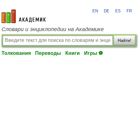
EN
DE
ES
FR
academic.ru
Словари и энциклопедии на Академике
Найти!
Толкования
Переводы
Книги
Игры ⚽