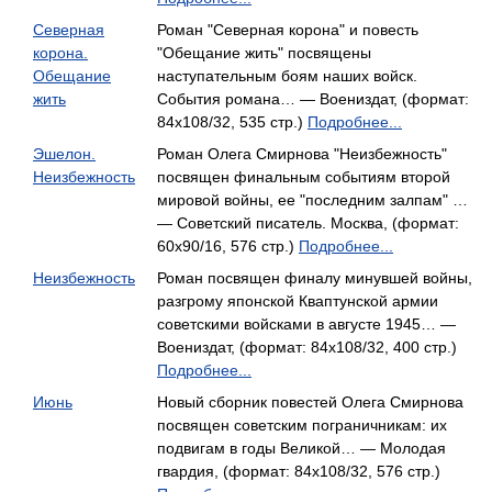
Северная
Роман "Северная корона" и повесть
корона.
"Обещание жить" посвящены
Обещание
наступательным боям наших войск.
жить
События романа… — Воениздат, (формат:
84x108/32, 535 стр.)
Подробнее...
Эшелон.
Роман Олега Смирнова "Неизбежность"
Неизбежность
посвящен финальным событиям второй
мировой войны, ее "последним залпам" …
— Советский писатель. Москва, (формат:
60x90/16, 576 стр.)
Подробнее...
Неизбежность
Роман посвящен финалу минувшей войны,
разгрому японской Кваптунской армии
советскими войсками в августе 1945… —
Воениздат, (формат: 84x108/32, 400 стр.)
Подробнее...
Июнь
Новый сборник повестей Олега Смирнова
посвящен советским пограничникам: их
подвигам в годы Великой… — Молодая
гвардия, (формат: 84x108/32, 576 стр.)