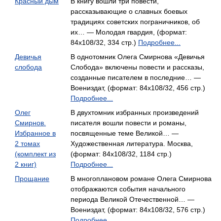
Красный дым
В книгу вошли три повести,
рассказывающие о славных боевых
традициях советских пограничников, об
их… — Молодая гвардия, (формат:
84x108/32, 334 стр.)
Подробнее...
Девичья
В однотомник Олега Смирнова «Девичья
слобода
Слобода» включены повести и рассказы,
созданные писателем в последние… —
Воениздат, (формат: 84x108/32, 456 стр.)
Подробнее...
Олег
В двухтомник избранных произведений
Смирнов.
писателя вошли повести и романы,
Избранное в
посвященные теме Великой… —
2 томах
Художественная литература. Москва,
(комплект из
(формат: 84x108/32, 1184 стр.)
2 книг)
Подробнее...
Прощание
В многоплановом романе Олега Смирнова
отображаются события начального
периода Великой Отечественной… —
Воениздат, (формат: 84x108/32, 576 стр.)
Подробнее...