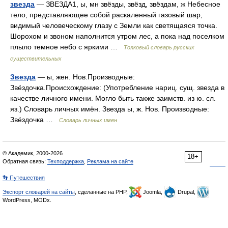
звезда
— ЗВЕЗДА1, ы, мн звёзды, звёзд, звёздам, ж Небесное
тело, представляющее собой раскаленный газовый шар,
видимый человеческому глазу с Земли как светящаяся точка.
Шорохом и звоном наполнится утром лес, а пока над поселком
плыло темное небо с яркими …
Толковый словарь русских
существительных
Звезда
— ы, жен. Нов.Производные:
Звёздочка.Происхождение: (Употребление нариц. сущ. звезда в
качестве личного имени. Могло быть также заимств. из ю. сл.
яз.) Словарь личных имён. Звезда ы, ж. Нов. Производные:
Звёздочка …
Словарь личных имен
© Академик, 2000-2026
18+
Обратная связь:
Техподдержка
,
Реклама на сайте
👣 Путешествия
Экспорт словарей на сайты
, сделанные на PHP,
Joomla,
Drupal,
WordPress, MODx.