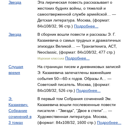
Звезда
Эта лирическая повесть рассказывает о
жестоких буднях войны, о тяжелой и
самоотверженной службе армейской… —
Детская литература. Москва, (формат:
84x108/32, 96 стр.)
Подробнее...
Звезда
В сборник вошли повести и рассказы Э. Г.
Казакевича о самых трудных и драматичных
эпизодах Великой… — Транзиткнига, АСТ,
Neoclassic, (формат: 84x108/32, 477 стр.)
Подробнее...
Мировая классика
Слушая
На страницах писем и дневниковых записей
время
Э. Казакевича запечатлены важнейшие
события 50—60-х годов. Образы А… —
Советский писатель. Москва, (формат:
84x108/32, 526 стр.)
Подробнее...
Э.
В первый том Собрания сочинений Эм.
Казакевич.
Казакевича вошли послевоенные повести
Собрание
писателя - "Звезда", "Двое в степи"… —
сочинений в
Художественная литература. Москва,
3 томах
(формат: 84x108/32, 1600 стр.)
Подробнее...