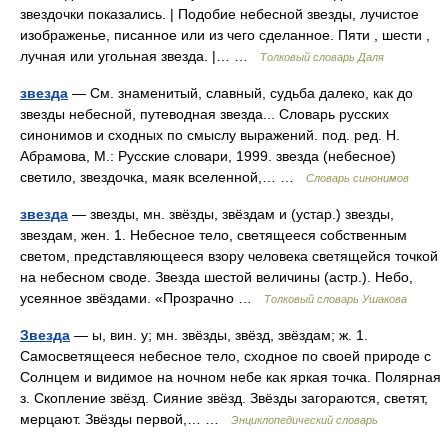
звездочки показались. | Подобие небесной звезды, лучистое
изображенье, писанное или из чего сделанное. Пяти , шести ,
лучная или угольная звезда. |… …
Толковый словарь Даля
звезда
— См. знаменитый, славный, судьба далеко, как до
звезды небесной, путеводная звезда... Словарь русских
синонимов и сходных по смыслу выражений. под. ред. Н.
Абрамова, М.: Русские словари, 1999. звезда (небесное)
светило, звездочка, маяк вселенной,… …
Словарь синонимов
звезда
— звезды, мн. звёзды, звёздам и (устар.) звезды,
звездам, жен. 1. Небесное тело, светящееся собственным
светом, представляющееся взору человека светящейся точкой
на небесном своде. Звезда шестой величины (астр.). Небо,
усеянное звёздами. «Прозрачно …
Толковый словарь Ушакова
Звезда
— ы, вин. у; мн. звёзды, звёзд, звёздам; ж. 1.
Самосветящееся небесное тело, сходное по своей природе с
Солнцем и видимое на ночном небе как яркая точка. Полярная
з. Скопление звёзд. Сияние звёзд. Звёзды загораются, светят,
мерцают. Звёзды первой,… …
Энциклопедический словарь