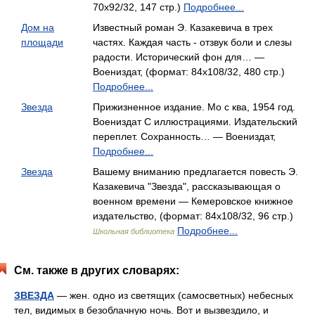
70x92/32, 147 стр.)
Подробнее...
Дом на
Известный роман Э. Казакевича в трех
площади
частях. Каждая часть - отзвук боли и слезы
радости. Исторический фон для… —
Воениздат, (формат: 84x108/32, 480 стр.)
Подробнее...
Звезда
Прижизненное издание. Мо c ква, 1954 год.
Воениздат С иллюстрациями. Издательский
переплет. Сохранность… — Воениздат,
Подробнее...
Звезда
Вашему вниманию предлагается повесть Э.
Казакевича "Звезда", рассказывающая о
военном времени — Кемеровское книжное
издательство, (формат: 84x108/32, 96 стр.)
Подробнее...
Школьная библиотека
См. также в других словарях:
ЗВЕЗДА
— жен. одно из светящих (самосветных) небесных
тел, видимых в безоблачную ночь. Вот и вызвездило, и