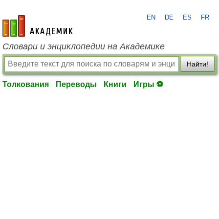
EN
DE
ES
FR
academic.ru
Словари и энциклопедии на Академике
Найти!
Толкования
Переводы
Книги
Игры ⚽