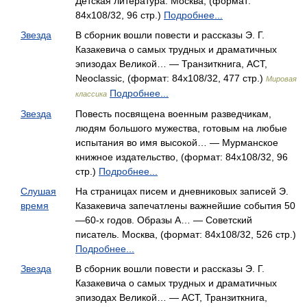
Детская литература. Москва, (формат:
84x108/32, 96 стр.)
Подробнее...
Звезда
В сборник вошли повести и рассказы Э. Г.
Казакевича о самых трудных и драматичных
эпизодах Великой… — Транзиткнига, АСТ,
Neoclassic, (формат: 84x108/32, 477 стр.)
Мировая
Подробнее...
классика
Звезда
Повесть посвящена военным разведчикам,
людям большого мужества, готовым на любые
испытания во имя высокой… — Мурманское
книжное издательство, (формат: 84x108/32, 96
стр.)
Подробнее...
Слушая
На страницах писем и дневниковых записей Э.
время
Казакевича запечатлены важнейшие события 50
—60-х годов. Образы А… — Советский
писатель. Москва, (формат: 84x108/32, 526 стр.)
Подробнее...
Звезда
В сборник вошли повести и рассказы Э. Г.
Казакевича о самых трудных и драматичных
эпизодах Великой… — АСТ, Транзиткнига,