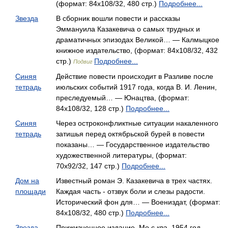
(формат: 84x108/32, 480 стр.)
Подробнее...
Звезда
В сборник вошли повести и рассказы
Эммануила Казакевича о самых трудных и
драматичных эпизодах Великой… — Калмыцкое
книжное издательство, (формат: 84x108/32, 432
стр.)
Подробнее...
Подвиг
Синяя
Действие повести происходит в Разливе после
тетрадь
июльских событий 1917 года, когда В. И. Ленин,
преследуемый… — Юнацтва, (формат:
84x108/32, 128 стр.)
Подробнее...
Синяя
Через остроконфликтные ситуации накаленного
тетрадь
затишья перед октябрьской бурей в повести
показаны… — Государственное издательство
художественной литературы, (формат:
70x92/32, 147 стр.)
Подробнее...
Дом на
Известный роман Э. Казакевича в трех частях.
площади
Каждая часть - отзвук боли и слезы радости.
Исторический фон для… — Воениздат, (формат:
84x108/32, 480 стр.)
Подробнее...
Звезда
Прижизненное издание. Мо c ква, 1954 год.