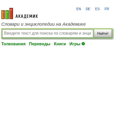
EN
DE
ES
FR
academic.ru
Словари и энциклопедии на Академике
Найти!
Толкования
Переводы
Книги
Игры ⚽