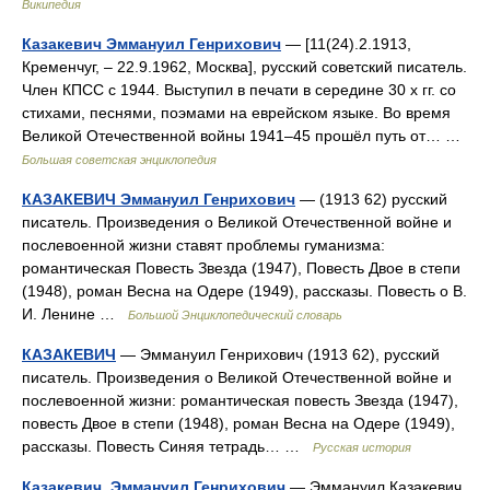
Википедия
Казакевич Эммануил Генрихович
— [11(24).2.1913,
Кременчуг, ‒ 22.9.1962, Москва], русский советский писатель.
Член КПСС с 1944. Выступил в печати в середине 30 х гг. со
стихами, песнями, поэмами на еврейском языке. Во время
Великой Отечественной войны 1941‒45 прошёл путь от… …
Большая советская энциклопедия
КАЗАКЕВИЧ Эммануил Генрихович
— (1913 62) русский
писатель. Произведения о Великой Отечественной войне и
послевоенной жизни ставят проблемы гуманизма:
романтическая Повесть Звезда (1947), Повесть Двое в степи
(1948), роман Весна на Одере (1949), рассказы. Повесть о В.
И. Ленине …
Большой Энциклопедический словарь
КАЗАКЕВИЧ
— Эммануил Генрихович (1913 62), русский
писатель. Произведения о Великой Отечественной войне и
послевоенной жизни: романтическая повесть Звезда (1947),
повесть Двое в степи (1948), роман Весна на Одере (1949),
рассказы. Повесть Синяя тетрадь… …
Русская история
Казакевич, Эммануил Генрихович
— Эммануил Казакевич