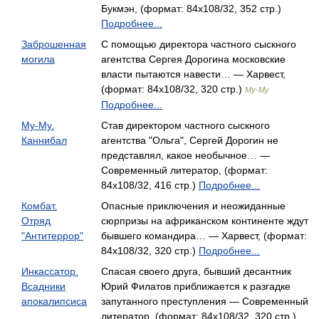
Букмэн, (формат: 84x108/32, 352 стр.)
Подробнее...
Заброшенная
С помощью директора частного сыскного
могила
агентства Сергея Дорогина московские
власти пытаются навести… — Харвест,
(формат: 84x108/32, 320 стр.)
Му-Му
Подробнее...
Му-Му.
Став директором частного сыскного
Каннибал
агентства "Ольга", Сергей Дорогин не
представлял, какое необычное… —
Современный литератор, (формат:
84x108/32, 416 стр.)
Подробнее...
Комбат.
Опасные приключения и неожиданные
Отряд
сюрпризы на африканском континенте ждут
"Антитеррор"
бывшего командира… — Харвест, (формат:
84x108/32, 320 стр.)
Подробнее...
Инкассатор.
Спасая своего друга, бывший десантник
Всадники
Юрий Филатов приближается к разгадке
апокалипсиса
запутанного преступления — Современный
литератор, (формат: 84x108/32, 320 стр.)