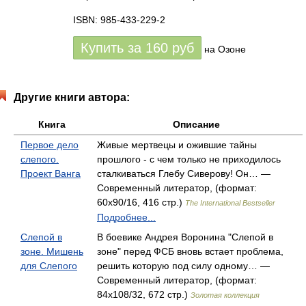
ISBN: 985-433-229-2
Купить за
160
руб
на Озоне
Другие книги автора:
Книга
Описание
Первое дело
Живые мертвецы и ожившие тайны
слепого.
прошлого - с чем только не приходилось
Проект Ванга
сталкиваться Глебу Сиверову! Он… —
Современный литератор, (формат:
60x90/16, 416 стр.)
The International Bestseller
Подробнее...
Слепой в
В боевике Андрея Воронина "Слепой в
зоне. Мишень
зоне" перед ФСБ вновь встает проблема,
для Слепого
решить которую под силу одному… —
Современный литератор, (формат:
84x108/32, 672 стр.)
Золотая коллекция