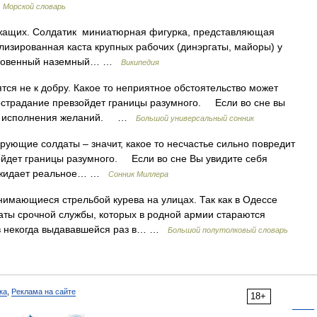
…
Морской словарь
жащих. Солдатик миниатюрная фигурка, представляющая
лизированная каста крупных рабочих (динэргаты, майоры) у
быкновенный наземный… …
Википедия
не к добру. Какое то неприятное обстоятельство может
острадание превзойдет границы разумного. Если во сне вы
ите исполнения желаний. …
Большой универсальный сонник
щие солдаты – значит, какое то несчастье сильно повредит
ойдет границы разумного. Если во сне Вы увидите себя
с ожидает реальное… …
Сонник Миллера
нимающиеся стрельбой курева на улицах. Так как в Одессе
ты срочной службы, которых в родной армии стараются
шив некогда выдававшейся раз в… …
Большой полутолковый словарь
ка
,
Реклама на сайте
18+