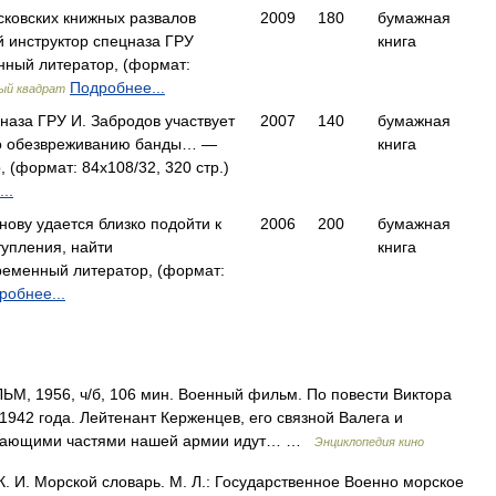
сковских книжных развалов
2009
180
бумажная
й инструктор спецназа ГРУ
книга
ный литератор, (формат:
Подробнее...
ый квадрат
наза ГРУ И. Забродов участвует
2007
140
бумажная
по обезвреживанию банды… —
книга
 (формат: 84x108/32, 320 стр.)
..
нову удается близко подойти к
2006
200
бумажная
тупления, найти
книга
еменный литератор, (формат:
робнее...
 1956, ч/б, 106 мин. Военный фильм. По повести Виктора
942 года. Лейтенант Керженцев, его связной Валега и
тупающими частями нашей армии идут… …
Энциклопедия кино
К. И. Морской словарь. М. Л.: Государственное Военно морское