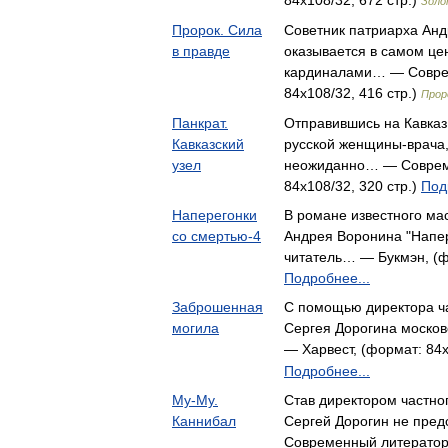
84x108/32, 672 стр.)
Золо
Пророк. Сила
Советник патриарха Анд
в правде
оказывается в самом це
кардиналами… — Соврем
84x108/32, 416 стр.)
Прор
Панкрат.
Отправившись на Кавказ
Кавказский
русской женщины-врача,
узел
неожиданно… — Совреме
84x108/32, 320 стр.)
Под
Наперегонки
В романе известного ма
со смертью-4
Андрея Воронина "Напер
читатель… — Букмэн, (фо
Подробнее...
Заброшенная
С помощью директора ча
могила
Сергея Дорогина москов
— Харвест, (формат: 84x
Подробнее...
Му-Му.
Став директором частног
Каннибал
Сергей Дорогин не пре
Современный литератор,