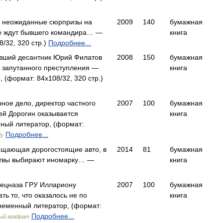
 неожиданные сюрпризы на
2009
140
бумажная
е ждут бывшего командира… —
книга
8/32, 320 стр.)
Подробнее...
ывший десантник Юрий Филатов
2008
150
бумажная
е запутанного преступления —
книга
 (формат: 84x108/32, 320 стр.)
ное дело, директор частного
2007
100
бумажная
гей Дорогин оказывается
книга
ый литератор, (формат:
Подробнее...
Му
ищающая дорогостоя­щие авто, в
2014
81
бумажная
ртвы выбира­ют иномарку… —
книга
пецназа ГРУ Иллариону
2007
100
бумажная
ть то, что оказалось не по
книга
еменный литератор, (формат:
Подробнее...
ый квадрат