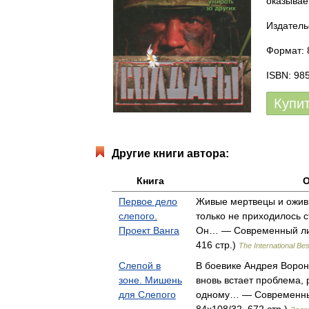
оказывае
Издатель
Формат: 
ISBN: 98
Купи
Другие книги автора:
Книга
О
Первое дело
Живые мертвецы и ожив
слепого.
только не приходилось с
Проект Ванга
Он… — Современный лит
416 стр.)
The International Bes
Слепой в
В боевике Андрея Ворон
зоне. Мишень
вновь встает проблема, 
для Слепого
одному… — Современный