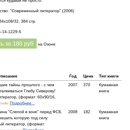
тся кудакак не просто.
ство: "Современный литератор"
(2006)
84x108/32, 384 стр.
5-14-1229-5
ть за
180
руб
на Озоне
писание
Год
Цена
Тип книги
шие тайны прошлого - с чем
2007
370
бумажная
талкиваться Глебу Сиверову!
книга
ератор, (формат: 60x90/16,
Подробнее...
tseller
ина "Слепой в зоне" перед ФСБ
2008
182
бумажная
решить которую под силу
книга
 литератор, (формат: