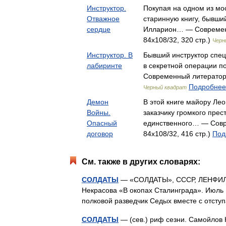
Инструктор.
Покупая на одном из мо
Отважное
старинную книгу, бывши
сердце
Илларион… — Современ
84x108/32, 320 стр.)
Черн
Инструктор. В
Бывший инструктор спец
лабиринте
в секретной операции 
Современный литератор,
Подробнее.
Черный квадрат
Демон
В этой книге майору Лео
Войны.
заказчику громкого прес
Опасный
единственного… — Совр
договор
84x108/32, 416 стр.)
Под
См. также в других словарях:
СОЛДАТЫ
— «СОЛДАТЫ», СССР, ЛЕНФИЛЬМ,
Некрасова «В окопах Сталинграда». Июль 1
полковой разведчик Седых вместе с отс
СОЛДАТЫ
— (сев.) риф сезни. Самойлов 