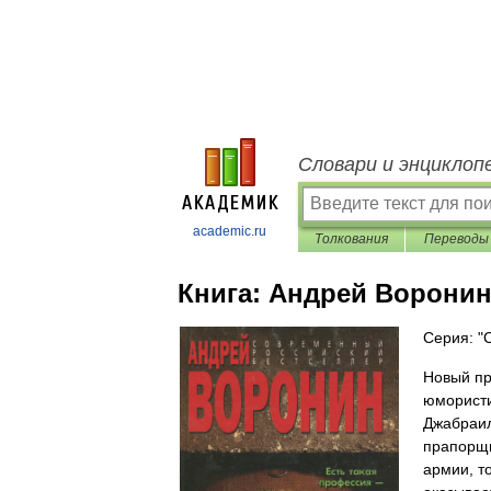
Словари и энциклоп
academic.ru
Толкования
Переводы
Книга:
Андрей Воронин
Серия: "
Новый пр
юмористи
Джабраил
прапорщи
армии, т