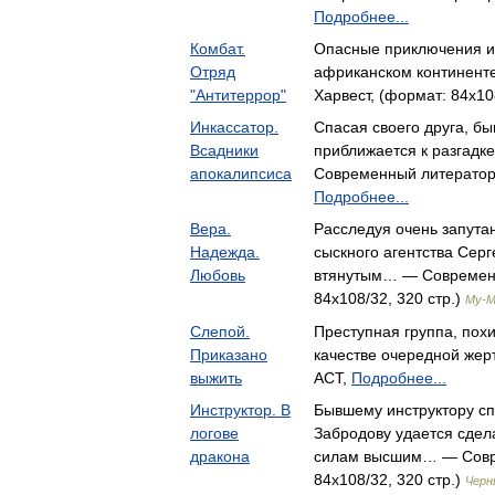
Подробнее...
Комбат.
Опасные приключения и
Отряд
африканском континент
"Антитеррор"
Харвест, (формат: 84x10
Инкассатор.
Спасая своего друга, б
Всадники
приближается к разгадк
апокалипсиса
Современный литератор,
Подробнее...
Вера.
Расследуя очень запутан
Надежда.
сыскного агентства Сер
Любовь
втянутым… — Современн
84x108/32, 320 стр.)
Му-
Слепой.
Преступная группа, пох
Приказано
качестве очередной же
выжить
АСТ,
Подробнее...
Инструктор. В
Бывшему инструктору с
логове
Забродову удается сдела
дракона
силам высшим… — Совр
84x108/32, 320 стр.)
Черн