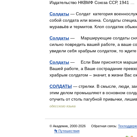
Издательство НКВМФ Союза ССР, 1941 
Солдаты
— Солдат категория военнослу
собой солдата или воина. Солдаты специа
муравьёв и термитов. Клоп солдатик о
Солдаты
— Марширующие солдаты снятся 
сильно повредить вашей работе, а ваше с
увидели себя храбрым солдатом, то жд
Солдаты
— Если Вам приснятся марширую
Вашей работе, а Ваше сострадание превз
храбрым солдатом – значит, в жизни Ва
СОЛДАТЫ
— стрелки. В смысле, люди, за
этим делом промышляют в основном солда
отучить от столь пагубной привычки, ли
одесского языка
© Академик, 2000-2026
Обратная связь:
Техподдерж
👣 Путешествия