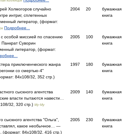
Подробнее...
тая коллекция
рей Холмогоров случайно
2004
20
бумажная
нтре интриг, сплетенных
книга
енный литератор, (формат:
Подробнее...
ок
 с особой миссией по спасению
2005
100
бумажная
 Панкрат Суворин
книга
нный литератор, (формат:
робнее...
стера приключенческого жанра
1997
180
бумажная
егонки со смертью-4"
книга
рмат: 84x108/32, 352 стр.)
стного сыскного агентства
2009
140
бумажная
ские власти пытаются навести…
книга
108/32, 320 стр.)
Му-Му
о сыскного агентства "Ольга",
2005
230
бумажная
дставлял, какое необычное… —
книга
 (формат: 84x108/32, 416 стр.)