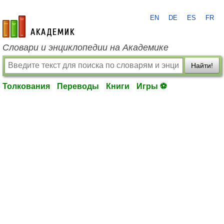
EN
DE
ES
FR
academic.ru
Словари и энциклопедии на Академике
Найти!
Толкования
Переводы
Книги
Игры ⚽