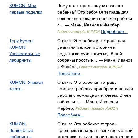
KUMON. Мои
Чему эта тетрадь научит вашего
первые поделки
ребенка? Это рабочая тетрадь для
совершенствования навыков работы
с… — Манн, Иванов и Фербер,
Подробнее...
Рабочая тетрадь KUMON
Тору Кумон:
О книге Это рабочая тетрадь для
KUMON.
развития мелкой моторики и
Увлекательные
подготовки руки к письму. В ней
лабиринты
собраны простые… — Манн, Иванов
и Фербер,
Рабочая тетрадь KUMON
Подробнее...
KUMON. Учимся
О книге Эта рабочая тетрадь
клеить
поможет ребёнку приобрести навыки
работы с ножницами и клеем. В ней
собраны… — Манн, Иванов и
Фербер,
Рабочая тетрадь KUMON
Подробнее...
KUMON.
О книге Эта рабочая тетрадь
Волшебные
предназначена для развития мелкой
лабиринты
моторики, логики, пространственного