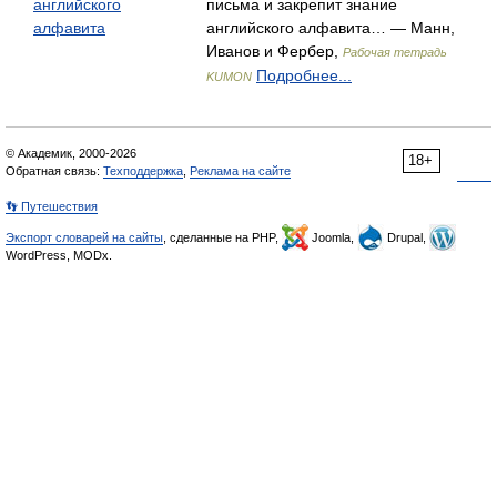
английского
письма и закрепит знание
алфавита
английского алфавита… — Манн,
Иванов и Фербер,
Рабочая тетрадь
Подробнее...
KUMON
© Академик, 2000-2026
18+
Обратная связь:
Техподдержка
,
Реклама на сайте
👣 Путешествия
Экспорт словарей на сайты
, сделанные на PHP,
Joomla,
Drupal,
WordPress, MODx.