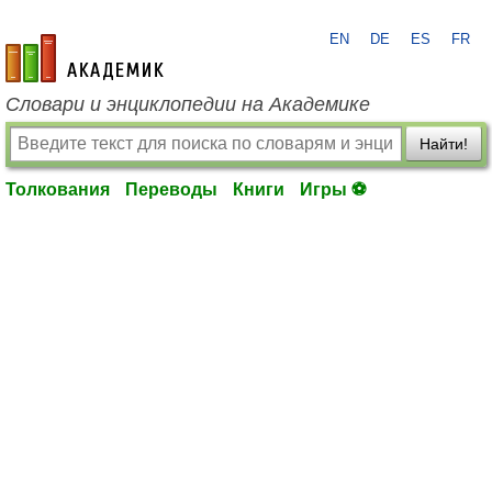
EN
DE
ES
FR
academic.ru
Словари и энциклопедии на Академике
Найти!
Толкования
Переводы
Книги
Игры ⚽