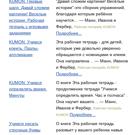
KUMON. Первые
"Давай сложим картинки! Весёлые
шаги. Давай сложим
истории"-это сборник упражнений,
картинки! Веселые
благодаря которым ребёнок
истории. Рабочая
научится… — Манн, Иванов и
тетрадь с игровыми
Фербер,
Рабочая тетрадь KUMON
заданиями
Подробнее...
KUMON. Учимся
Эта рабочая тетрадь - для детей,
клеить. Пазлы-
которые уже довольно уверенно
аппликации
обращаются с ножницами и клеем.
Она направлена… — Манн, Иванов
и Фербер,
Рабочая тетрадь KUMON
Подробнее...
KUMON. Учимся
О книге Эта рабочая тетрадь -
определять время.
продолжение тетради "Учимся
Минуты
определять время. Час и полчаса" .
Она научит вашего… — Манн,
Иванов и Фербер,
Рабочая тетрадь
Подробнее...
KUMON
Учимся писать
О книге Эта рабочая тетрадь
строчные буквы
разовьет у вашего ребенка навык