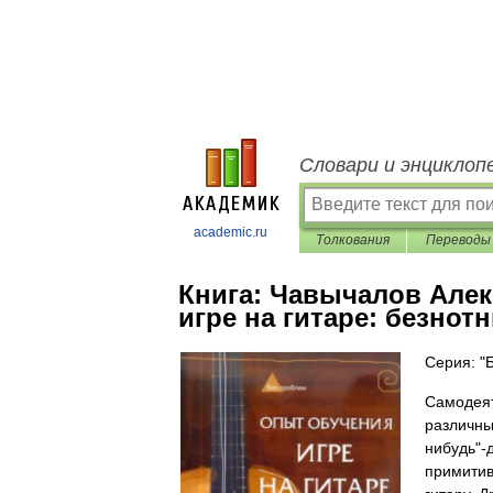
Словари и энциклоп
academic.ru
Толкования
Переводы
Книга:
Чавычалов Алек
игре на гитаре: безнот
Серия: "
Самодеят
различны
нибудь"-
примитив