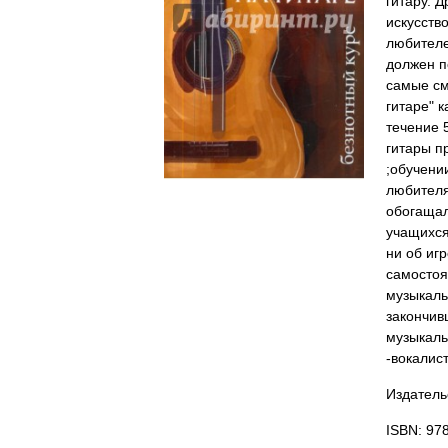
гитару. 
искусств
любителе
должен п
самые см
гитаре" 
течение 
гитары п
;обучени
любителя
обогащал
учащихся
ни об иг
самостоя
музыкаль
закончив
музыкаль
-вокалист
Издатель
ISBN: 97