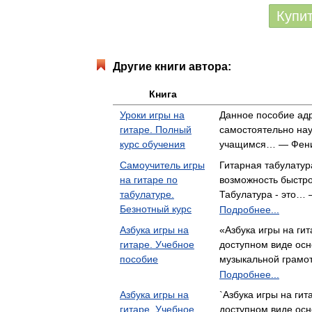
Купи
Другие книги автора:
Книга
Уроки игры на
Данное пособие адр
гитаре. Полный
самостоятельно науч
курс обучения
учащимся… — Фен
Самоучитель игры
Гитарная табулатур
на гитаре по
возможность быстро
табулатуре.
Табулатура - это…
Безнотный курс
Подробнее...
Азбука игры на
«Азбука игры на гит
гитаре. Учебное
доступном виде ос
пособие
музыкальной грам
Подробнее...
Азбука игры на
`Азбука игры на гит
гитаре. Учебное
доступном виде ос