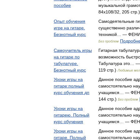
пособие
музыкальной грамо
84x108/32, 205 стр.
Опыт обучения
Самодеятельные ги
игре на гитаре.
существенно различ
Безнотный курс
техникой… — ФЕНИКС
Подробне
Без проблем
Самоучитель игры
Гитарная табулатур
на гитаре по
возможность быстро
табулатуре.
Табулатура это… —
Безнотный курс
119 стр.)
Любимые мел
Уроки игры на
Данное пособие адр
гитаре:полный
самостоятельно науч
курс обучения дп
учащимся… — ФЕНИ
144 стр.)
Без проблем
Уроки игры на
Данное пособие адр
гитарею. Полный
самостоятельно науч
курс обучения
учащимся… — ФЕ
Уроки игры на
Данное пособие адр
гитаре. Полный
самостоятельно науч