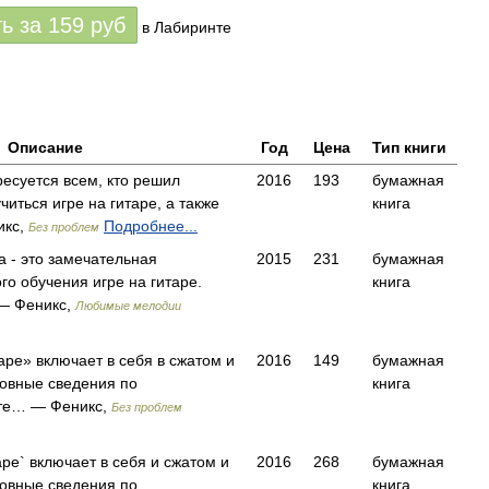
ть за
159
руб
в Лабиринте
Описание
Год
Цена
Тип книги
есуется всем, кто решил
2016
193
бумажная
иться игре на гитаре, а также
книга
икс,
Подробнее...
Без проблем
а - это замечательная
2015
231
бумажная
го обучения игре на гитаре.
книга
 — Феникс,
Любимые мелодии
аре» включает в себя в сжатом и
2016
149
бумажная
новные сведения по
книга
оте… — Феникс,
Без проблем
аре` включает в себя и сжатом и
2016
268
бумажная
новные сведения по
книга