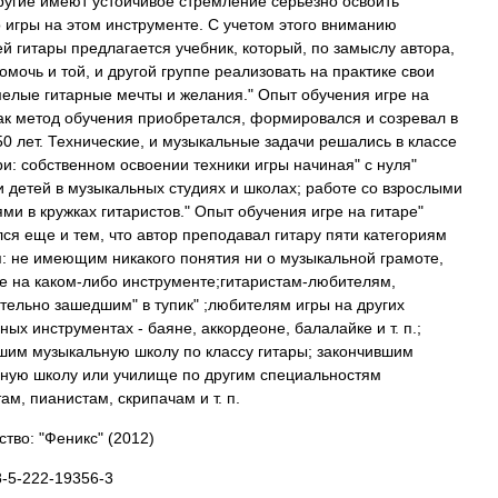
Другие имеют устойчивое стремление серьезно освоить
о игры на этом инструменте. С учетом этого вниманию
й гитары предлагается учебник, который, по замыслу автора,
омочь и той, и другой группе реализовать на практике свои
елые гитарные мечты и желания." Опыт обучения игре на
как метод обучения приобретался, формировался и созревал в
50 лет. Технические, и музыкальные задачи решались в классе
ри: собственном освоении техники игры начиная" с нуля"
и детей в музыкальных студиях и школах; работе со взрослыми
ми в кружках гитаристов." Опыт обучения игре на гитаре"
ся еще и тем, что автор преподавал гитару пяти категориям
: не имеющим никакого понятия ни о музыкальной грамоте,
ре на каком-либо инструменте;гитаристам-любителям,
тельно зашедшим" в тупик" ;любителям игры на других
ных инструментах - баяне, аккордеоне, балалайке и т. п.;
шим музыкальную школу по классу гитары; закончившим
ную школу или училище по другим специальностям
ам, пианистам, скрипачам и т. п.
ство: "Феникс"
(2012)
8-5-222-19356-3