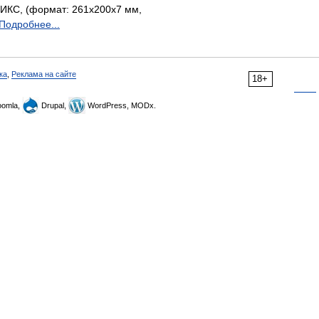
КС, (формат: 261х200х7 мм,
Подробнее...
ка
,
Реклама на сайте
18+
omla,
Drupal,
WordPress, MODx.