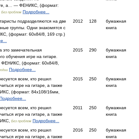
те, а… — ФЕНИКС, (формат:
)
Подробнее...
Без проблем
таристы подразделяются на две
2012
128
бумажная
ные группы. Одни знакомятся с
книга
, (формат: 60x84/8, 169 стр.)
е...
а это замечательная
2015
290
бумажная
го обучения игре на гитаре.
книга
 ФЕНИКС, (формат: 60x84/8,
Подробнее...
одии
есуется всем, кто решил
2015
250
бумажная
иться игре на гитаре, а также
книга
КС, (формат: 84x108/16мм,
Подробнее...
есуется всем, кто решил
2011
250
бумажная
иться игре на гитаре, а также
книга
НИКС,
Подробнее...
Без проблем
есуется всем, кто решил
2016
250
бумажная
иться игре на гитаре, а также
книга