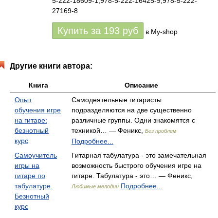
5-222-18609-1,978-5-222-16425-9,978-5-222-
27169-8
Купить за
193
руб
в My-shop
Другие книги автора:
Книга
Описание
Опыт
Самодеятельные гитаристы
обучения игре
подразделяются на две существенно
на гитаре:
различные группы. Одни знакомятся с
безнотный
техникой… — Феникс,
Без проблем
курс
Подробнее...
Самоучитель
Гитарная табулатура - это замечательная
игры на
возможность быстрого обучения игре на
гитаре по
гитаре. Табулатура - это… — Феникс,
табулатуре.
Подробнее...
Любимые мелодии
Безнотный
курс