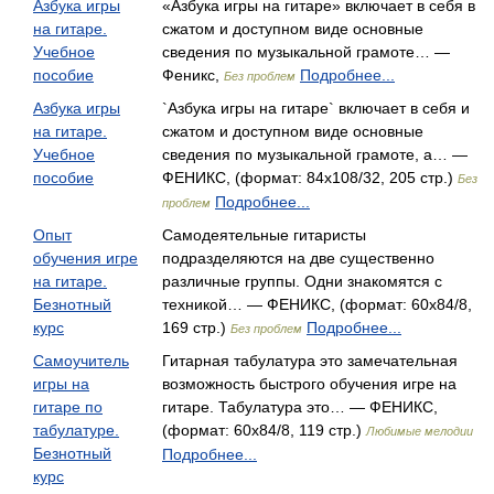
Азбука игры
«Азбука игры на гитаре» включает в себя в
на гитаре.
сжатом и доступном виде основные
Учебное
сведения по музыкальной грамоте… —
пособие
Феникс,
Подробнее...
Без проблем
Азбука игры
`Азбука игры на гитаре` включает в себя и
на гитаре.
сжатом и доступном виде основные
Учебное
сведения по музыкальной грамоте, а… —
пособие
ФЕНИКС, (формат: 84x108/32, 205 стр.)
Без
Подробнее...
проблем
Опыт
Самодеятельные гитаристы
обучения игре
подразделяются на две существенно
на гитаре.
различные группы. Одни знакомятся с
Безнотный
техникой… — ФЕНИКС, (формат: 60x84/8,
курс
169 стр.)
Подробнее...
Без проблем
Самоучитель
Гитарная табулатура это замечательная
игры на
возможность быстрого обучения игре на
гитаре по
гитаре. Табулатура это… — ФЕНИКС,
табулатуре.
(формат: 60x84/8, 119 стр.)
Любимые мелодии
Безнотный
Подробнее...
курс