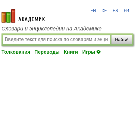
EN
DE
ES
FR
academic.ru
Словари и энциклопедии на Академике
Найти!
Толкования
Переводы
Книги
Игры ⚽