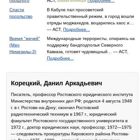
прошлого
АСТ,
Подробнее...
Боевая коллекция
Спасти
В Кабуле пал просоветский
посольство
правительственный режим, в город вошли
отряды моджахедов, воцарились хаос и…
— АСТ,
Подробнее...
Время "мечей"
Международные террористы, опираясь на
(Меч
поддержку бандподполья Северного
Немезиды-3)
Кавказа, готовят чудовищный… — АСТ,
Подробнее...
Корецкий, Данил Аркадьевич
Писатель, профессор Ростовского юридического института
Министерства внутренних дел РФ; родился 4 августа 1948
г. в г. Ростове-на-Дону; окончил Ростовский
радиотехнический техникум в 1967 г., юридический
факультет Ростовского государственного университета в
1972 г., доктор юридических наук, профессор; 1972—1975
— следователь прокуратуры Кировского района Ростова-