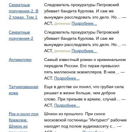
Секретные
Следователь прокуратуры Петровский
поручения-2. В
убивает бандита Курлова. И сам же
2 томах. Том 1
вынужден расследовать это дело. Но… —
АСТ,
Подробнее...
Детектив
Секретные
Следователь прокуратуры Петровский
поручения-2
убивает бандита Курлова. И сам же
вынужден расследовать это дело. Но… —
АСТ,
Подробнее...
Детектив
Антикиллер
Самый известный роман о криминальном
переделе России. Его тираж превысил
пять миллионов экземпляров. В нем… —
АСТ,
Подробнее...
Татуированная
Еще в детстве он понял, что грубая сила
кожа
решает в жизни больше, чем доброе
слово. При призыве в армию, случай… —
АСТ,
Подробнее...
Рок-н-ролл под
Шпион из прошлого. При сносе
Кремлем.
московской гостиницы "Интурист" рабочие
Шпион из
находят под полом аудиокассету с… —