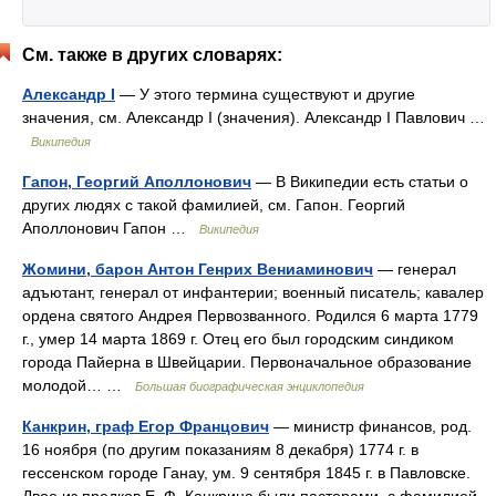
См. также в других словарях:
Александр I
— У этого термина существуют и другие
значения, см. Александр I (значения). Александр I Павлович …
Википедия
Гапон, Георгий Аполлонович
— В Википедии есть статьи о
других людях с такой фамилией, см. Гапон. Георгий
Аполлонович Гапон …
Википедия
Жомини, барон Антон Генрих Вениаминович
— генерал
адъютант, генерал от инфантерии; военный писатель; кавалер
ордена святого Андрея Первозванного. Родился 6 марта 1779
г., умер 14 марта 1869 г. Отец его был городским синдиком
города Пайерна в Швейцарии. Первоначальное образование
молодой… …
Большая биографическая энциклопедия
Канкрин, граф Егор Францович
— министр финансов, род.
16 ноября (по другим показаниям 8 декабря) 1774 г. в
гессенском городе Ганау, ум. 9 сентября 1845 г. в Павловске.