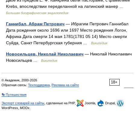
Двое из предков Е. Ф. Канкрина были пасторами, с фамилией
Krebs, впоследствии переделанной на латинский манер …
Большая биографическая энциклопедия
Ганнибал, Абрам Петрович
— Ибрагим Петрович Ганнибал
Дата рождения около 1696 или 1697 Место рождения Логон,
Африка Дата смерти 14 мая 1781(1781 05 14) Место смерти
Суйда, Санкт Петербургская губерния …
Википедия
Новосильцев, Николай Николаевич
— Николай Николаевич
Новосильцев …
Википедия
© Академик, 2000-2026
18+
Обратная связь:
Техподдержка
,
Реклама на сайте
👣 Путешествия
Экспорт словарей на сайты
, сделанные на PHP,
Joomla,
Drupal,
WordPress, MODx.