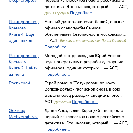
Мефистофеля
первый из классиков нового российского
детектива. Это человек, который… — АСТ,
Подробнее...
Данил Корецкий
Рок-н-ролл под
Бывший диггер-одиночка Леший, а ныне
Кремлем.
офицер спецслужбы Синцов
Книга 4. Еще
обеспечивает безопасность московских…
один шпион
— АСТ,
Шпионы и все остальные. Данил Корецкий
Подробнее...
Рок-н-ролл под
Молодой контрразведчик Юрий Евсеев
Кремлем.
ведет оперативную разработку старших
Книга 2. Найти
офицеров, один из которых… — АСТ,
шпиона
Подробнее...
Расписной
Герой романа "Татуированная кожа"
Волков-Вольф-Расписной снова в бою.
Бывший боец разведки специального… —
АСТ,
Подробнее...
Детектив
Эликсир
Данил Аркадьевич Корецкий - не просто
Мефистофеля
первый из классиков нового российского
детектива. Это человек, который… — АСТ,
Подробнее...