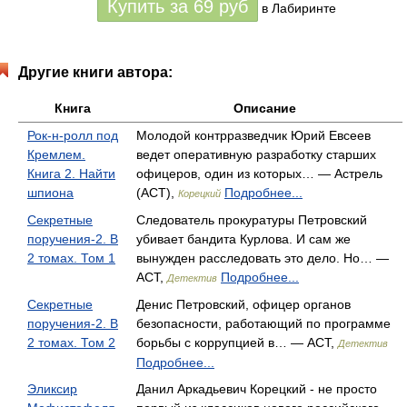
Купить за
69
руб
в Лабиринте
Другие книги автора:
Книга
Описание
Рок-н-ролл под
Молодой контрразведчик Юрий Евсеев
Кремлем.
ведет оперативную разработку старших
Книга 2. Найти
офицеров, один из которых… — Астрель
шпиона
(АСТ),
Подробнее...
Корецкий
Секретные
Следователь прокуратуры Петровский
поручения-2. В
убивает бандита Курлова. И сам же
2 томах. Том 1
вынужден расследовать это дело. Но… —
АСТ,
Подробнее...
Детектив
Секретные
Денис Петровский, офицер органов
поручения-2. В
безопасности, работающий по программе
2 томах. Том 2
борьбы с коррупцией в… — АСТ,
Детектив
Подробнее...
Эликсир
Данил Аркадьевич Корецкий - не просто