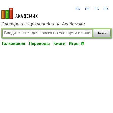
EN
DE
ES
FR
academic.ru
Словари и энциклопедии на Академике
Найти!
Толкования
Переводы
Книги
Игры ⚽