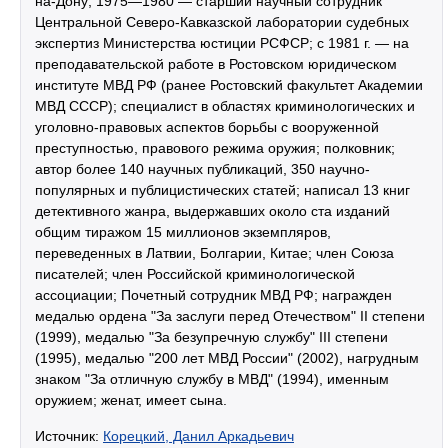
на-Дону; 1975—1980 — старший научный сотрудник
Центральной Северо-Кавказской лаборатории судебных
экспертиз Министерства юстиции РСФСР; с 1981 г. — на
преподавательской работе в Ростовском юридическом
институте МВД РФ (ранее Ростовский факультет Академии
МВД СССР); специалист в областях криминологических и
уголовно-правовых аспектов борьбы с вооруженной
преступностью, правового режима оружия; полковник;
автор более 140 научных публикаций, 350 научно-
популярных и публицистических статей; написал 13 книг
детективного жанра, выдержавших около ста изданий
общим тиражом 15 миллионов экземпляров,
переведенных в Латвии, Болгарии, Китае; член Союза
писателей; член Российской криминологической
ассоциации; Почетный сотрудник МВД РФ; награжден
медалью ордена "За заслуги перед Отечеством" II степени
(1999), медалью "За безупречную службу" III степени
(1995), медалью "200 лет МВД России" (2002), нагрудным
знаком "За отличную службу в МВД" (1994), именным
оружием; женат, имеет сына.
Источник:
Корецкий, Данил Аркадьевич