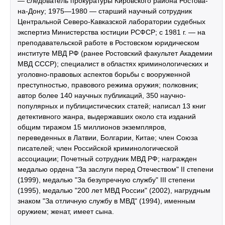
— следователь прокуратуры Кировского района Ростова-
на-Дону; 1975—1980 — старший научный сотрудник
Центральной Северо-Кавказской лаборатории судебных
экспертиз Министерства юстиции РСФСР; с 1981 г. — на
преподавательской работе в Ростовском юридическом
институте МВД РФ (ранее Ростовский факультет Академии
МВД СССР); специалист в областях криминологических и
уголовно-правовых аспектов борьбы с вооруженной
преступностью, правового режима оружия; полковник;
автор более 140 научных публикаций, 350 научно-
популярных и публицистических статей; написал 13 книг
детективного жанра, выдержавших около ста изданий
общим тиражом 15 миллионов экземпляров,
переведенных в Латвии, Болгарии, Китае; член Союза
писателей; член Российской криминологической
ассоциации; Почетный сотрудник МВД РФ; награжден
медалью ордена "За заслуги перед Отечеством" II степени
(1999), медалью "За безупречную службу" III степени
(1995), медалью "200 лет МВД России" (2002), нагрудным
знаком "За отличную службу в МВД" (1994), именным
оружием; женат, имеет сына.