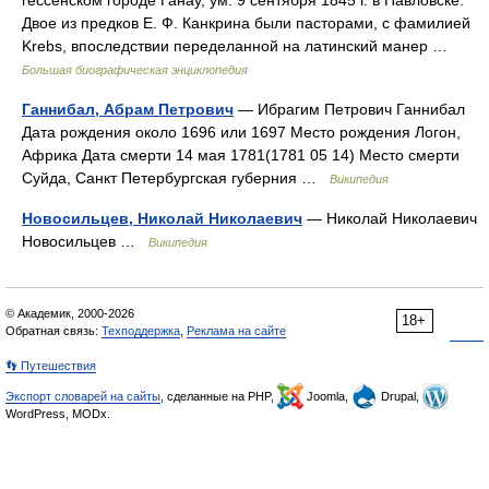
гессенском городе Ганау, ум. 9 сентября 1845 г. в Павловске.
Двое из предков Е. Ф. Канкрина были пасторами, с фамилией
Krebs, впоследствии переделанной на латинский манер …
Большая биографическая энциклопедия
Ганнибал, Абрам Петрович
— Ибрагим Петрович Ганнибал
Дата рождения около 1696 или 1697 Место рождения Логон,
Африка Дата смерти 14 мая 1781(1781 05 14) Место смерти
Суйда, Санкт Петербургская губерния …
Википедия
Новосильцев, Николай Николаевич
— Николай Николаевич
Новосильцев …
Википедия
© Академик, 2000-2026
18+
Обратная связь:
Техподдержка
,
Реклама на сайте
👣 Путешествия
Экспорт словарей на сайты
, сделанные на PHP,
Joomla,
Drupal,
WordPress, MODx.