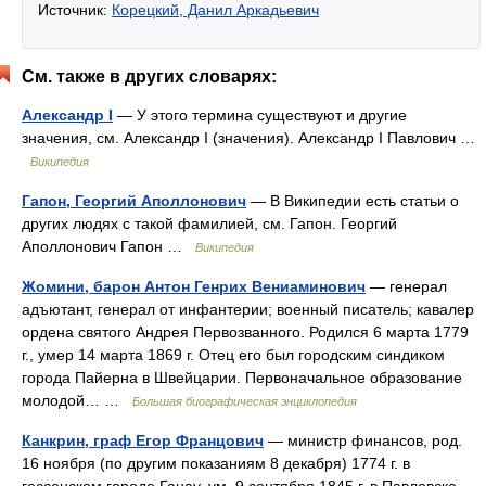
Источник:
Корецкий, Данил Аркадьевич
См. также в других словарях:
Александр I
— У этого термина существуют и другие
значения, см. Александр I (значения). Александр I Павлович …
Википедия
Гапон, Георгий Аполлонович
— В Википедии есть статьи о
других людях с такой фамилией, см. Гапон. Георгий
Аполлонович Гапон …
Википедия
Жомини, барон Антон Генрих Вениаминович
— генерал
адъютант, генерал от инфантерии; военный писатель; кавалер
ордена святого Андрея Первозванного. Родился 6 марта 1779
г., умер 14 марта 1869 г. Отец его был городским синдиком
города Пайерна в Швейцарии. Первоначальное образование
молодой… …
Большая биографическая энциклопедия
Канкрин, граф Егор Францович
— министр финансов, род.
16 ноября (по другим показаниям 8 декабря) 1774 г. в