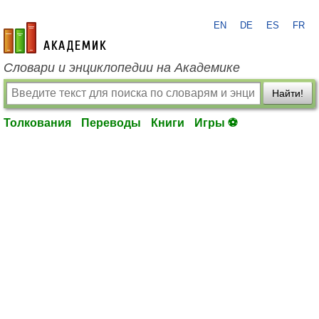
EN
DE
ES
FR
academic.ru
Словари и энциклопедии на Академике
Найти!
Толкования
Переводы
Книги
Игры ⚽