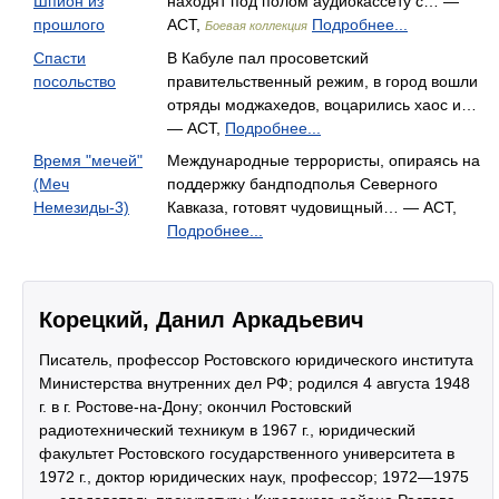
Шпион из
находят под полом аудиокассету с… —
прошлого
АСТ,
Подробнее...
Боевая коллекция
Спасти
В Кабуле пал просоветский
посольство
правительственный режим, в город вошли
отряды моджахедов, воцарились хаос и…
— АСТ,
Подробнее...
Время "мечей"
Международные террористы, опираясь на
(Меч
поддержку бандподполья Северного
Немезиды-3)
Кавказа, готовят чудовищный… — АСТ,
Подробнее...
Корецкий, Данил Аркадьевич
Писатель, профессор Ростовского юридического института
Министерства внутренних дел РФ; родился 4 августа 1948
г. в г. Ростове-на-Дону; окончил Ростовский
радиотехнический техникум в 1967 г., юридический
факультет Ростовского государственного университета в
1972 г., доктор юридических наук, профессор; 1972—1975