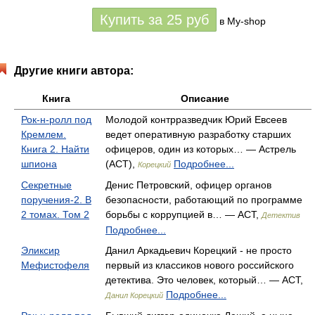
Купить за
25
руб
в My-shop
Другие книги автора:
Книга
Описание
Рок-н-ролл под
Молодой контрразведчик Юрий Евсеев
Кремлем.
ведет оперативную разработку старших
Книга 2. Найти
офицеров, один из которых… — Астрель
шпиона
(АСТ),
Подробнее...
Корецкий
Секретные
Денис Петровский, офицер органов
поручения-2. В
безопасности, работающий по программе
2 томах. Том 2
борьбы с коррупцией в… — АСТ,
Детектив
Подробнее...
Эликсир
Данил Аркадьевич Корецкий - не просто
Мефистофеля
первый из классиков нового российского
детектива. Это человек, который… — АСТ,
Подробнее...
Данил Корецкий