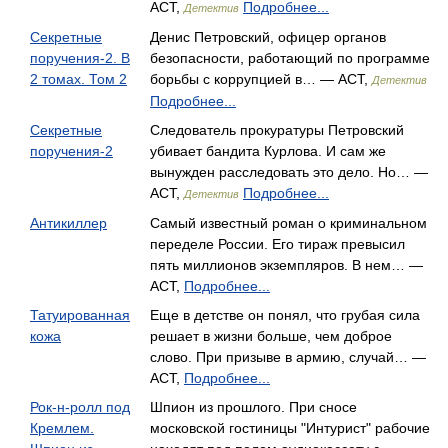
АСТ,
Подробнее...
Детектив
Секретные
Денис Петровский, офицер органов
поручения-2. В
безопасности, работающий по программе
2 томах. Том 2
борьбы с коррупцией в… — АСТ,
Детектив
Подробнее...
Секретные
Следователь прокуратуры Петровский
поручения-2
убивает бандита Курлова. И сам же
вынужден расследовать это дело. Но… —
АСТ,
Подробнее...
Детектив
Антикиллер
Самый известный роман о криминальном
переделе России. Его тираж превысил
пять миллионов экземпляров. В нем… —
АСТ,
Подробнее...
Татуированная
Еще в детстве он понял, что грубая сила
кожа
решает в жизни больше, чем доброе
слово. При призыве в армию, случай… —
АСТ,
Подробнее...
Рок-н-ролл под
Шпион из прошлого. При сносе
Кремлем.
московской гостиницы "Интурист" рабочие