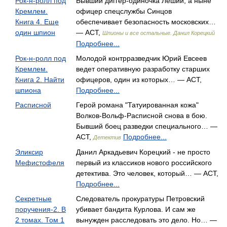
Рок-н-ролл под
Бывший диггер-одиночка Леший, а ныне
Кремлем.
офицер спецслужбы Синцов
Книга 4. Еще
обеспечивает безопасность московских…
один шпион
— АСТ,
Шпионы и все остальные. Данил Корецкий
Подробнее...
Рок-н-ролл под
Молодой контрразведчик Юрий Евсеев
Кремлем.
ведет оперативную разработку старших
Книга 2. Найти
офицеров, один из которых… — АСТ,
шпиона
Подробнее...
Расписной
Герой романа "Татуированная кожа"
Волков-Вольф-Расписной снова в бою.
Бывший боец разведки специального… —
АСТ,
Подробнее...
Детектив
Эликсир
Данил Аркадьевич Корецкий - не просто
Мефистофеля
первый из классиков нового российского
детектива. Это человек, который… — АСТ,
Подробнее...
Секретные
Следователь прокуратуры Петровский
поручения-2. В
убивает бандита Курлова. И сам же
2 томах. Том 1
вынужден расследовать это дело. Но… —