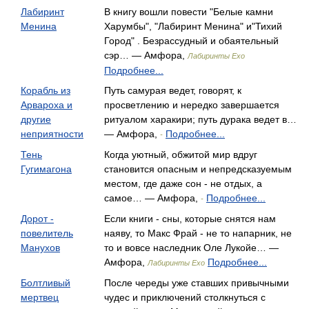
Лабиринт
В книгу вошли повести "Белые камни
Менина
Харумбы", "Лабиринт Менина" и"Тихий
Город" . Безрассудный и обаятельный
сэр… — Амфора,
Лабиринты Ехо
Подробнее...
Корабль из
Путь самурая ведет, говорят, к
Арвароха и
просветлению и нередко завершается
другие
ритуалом харакири; путь дурака ведет в…
неприятности
— Амфора,
Подробнее...
-
Тень
Когда уютный, обжитой мир вдруг
Гугимагона
становится опасным и непредсказуемым
местом, где даже сон - не отдых, а
самое… — Амфора,
Подробнее...
-
Дорот -
Если книги - сны, которые снятся нам
повелитель
наяву, то Макс Фрай - не то напарник, не
Манухов
то и вовсе наследник Оле Лукойе… —
Амфора,
Подробнее...
Лабиринты Ехо
Болтливый
После череды уже ставших привычными
мертвец
чудес и приключений столкнуться с