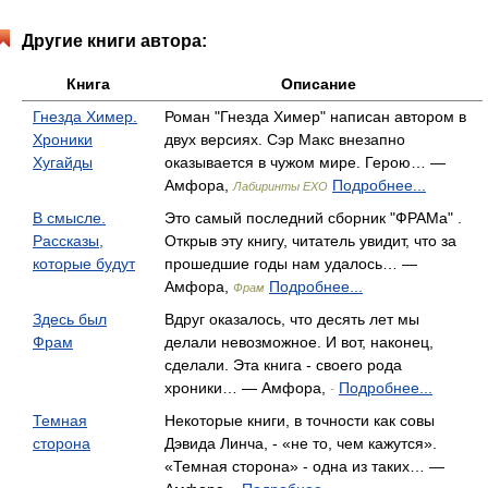
Другие книги автора:
Книга
Описание
Гнезда Химер.
Роман "Гнезда Химер" написан автором в
Хроники
двух версиях. Сэр Макс внезапно
Хугайды
оказывается в чужом мире. Герою… —
Амфора,
Подробнее...
Лабиринты EXO
В смысле.
Это самый последний сборник "ФРАМа" .
Рассказы,
Открыв эту книгу, читатель увидит, что за
которые будут
прошедшие годы нам удалось… —
Амфора,
Подробнее...
Фрам
Здесь был
Вдруг оказалось, что десять лет мы
Фрам
делали невозможное. И вот, наконец,
сделали. Эта книга - своего рода
хроники… — Амфора,
Подробнее...
-
Темная
Некоторые книги, в точности как совы
сторона
Дэвида Линча, - «не то, чем кажутся».
«Темная сторона» - одна из таких… —