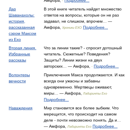
Амфора,
Подробнее...
-
Дар
В этой книге читатель найдет множество
Шаванахолы:
ответов на вопросы, которые он не раз
история,
задавал, не слишком, впрочем… —
рассказанная
Амфора,
Подробнее...
Хроники ЕХО
сэром Максом
из Ехо
Вторая линия.
Что за линии такие? - спросит дотошный
Избранные
читатель. Сюжетные? Поведения?
рассказы
Защиты? Линии жизни на двух
авторских… — Амфора,
Подробнее...
-
Волонтеры
Приключения Макса продолжаются. И как
вечности
всегда они ужасны и забавны
одновременно. Мертвецы оживают,
миры… — Амфора,
Лабиринты Ехо
Подробнее...
Наваждения
Мир становится все более зыбким. Что
мерещится, что происходит на самом
деле - почти невозможно понять. Да и…
— Амфора,
Подробнее...
Лабиринты Ехо