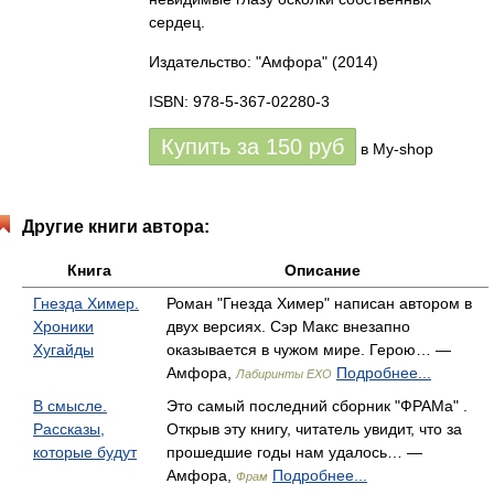
сердец.
Издательство: "Амфора"
(2014)
ISBN: 978-5-367-02280-3
Купить за
150
руб
в My-shop
Другие книги автора:
Книга
Описание
Гнезда Химер.
Роман "Гнезда Химер" написан автором в
Хроники
двух версиях. Сэр Макс внезапно
Хугайды
оказывается в чужом мире. Герою… —
Амфора,
Подробнее...
Лабиринты EXO
В смысле.
Это самый последний сборник "ФРАМа" .
Рассказы,
Открыв эту книгу, читатель увидит, что за
которые будут
прошедшие годы нам удалось… —
Амфора,
Подробнее...
Фрам