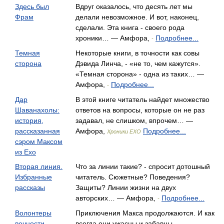
Здесь был
Вдруг оказалось, что десять лет мы
Фрам
делали невозможное. И вот, наконец,
сделали. Эта книга - своего рода
хроники… — Амфора,
Подробнее...
-
Темная
Некоторые книги, в точности как совы
сторона
Дэвида Линча, - «не то, чем кажутся».
«Темная сторона» - одна из таких… —
Амфора,
Подробнее...
-
Дар
В этой книге читатель найдет множество
Шаванахолы:
ответов на вопросы, которые он не раз
история,
задавал, не слишком, впрочем… —
рассказанная
Амфора,
Подробнее...
Хроники ЕХО
сэром Максом
из Ехо
Вторая линия.
Что за линии такие? - спросит дотошный
Избранные
читатель. Сюжетные? Поведения?
рассказы
Защиты? Линии жизни на двух
авторских… — Амфора,
Подробнее...
-
Волонтеры
Приключения Макса продолжаются. И как
вечности
всегда они ужасны и забавны