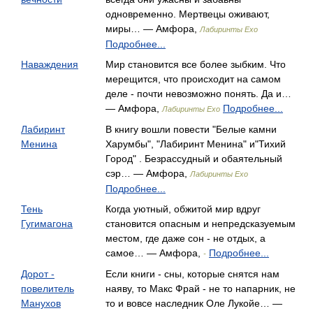
одновременно. Мертвецы оживают,
миры… — Амфора,
Лабиринты Ехо
Подробнее...
Наваждения
Мир становится все более зыбким. Что
мерещится, что происходит на самом
деле - почти невозможно понять. Да и…
— Амфора,
Подробнее...
Лабиринты Ехо
Лабиринт
В книгу вошли повести "Белые камни
Менина
Харумбы", "Лабиринт Менина" и"Тихий
Город" . Безрассудный и обаятельный
сэр… — Амфора,
Лабиринты Ехо
Подробнее...
Тень
Когда уютный, обжитой мир вдруг
Гугимагона
становится опасным и непредсказуемым
местом, где даже сон - не отдых, а
самое… — Амфора,
Подробнее...
-
Дорот -
Если книги - сны, которые снятся нам
повелитель
наяву, то Макс Фрай - не то напарник, не
Манухов
то и вовсе наследник Оле Лукойе… —