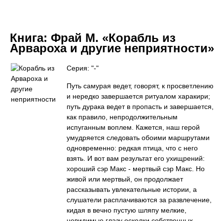
Книга:
Фрай М. «Корабль из
Арвароха и другие неприятности»
Серия: "-"
Путь самурая ведет, говорят, к просветлению
и нередко завершается ритуалом харакири;
путь дурака ведет в пропасть и завершается,
как правило, непродолжительным
испуганным воплем. Кажется, наш герой
умудряется следовать обоими маршрутами
одновременно: редкая птица, что с него
взять. И вот вам результат его ухищрений:
хороший сэр Макс - мертвый сэр Макс. Но
живой или мертвый, он продолжает
рассказывать увлекательные истории, а
слушатели расплачиваются за развлечение,
кидая в вечно пустую шляпу мелкие,
невидимые глазу осколки собственных