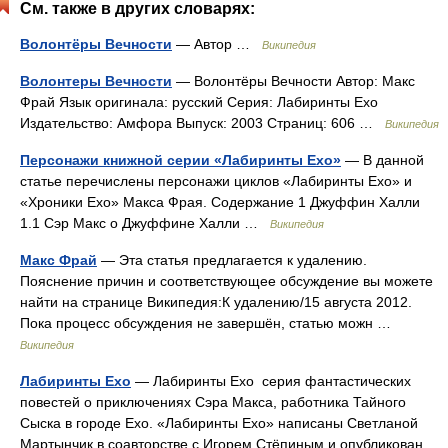
См. также в других словарях:
Волонтёры Вечности
— Автор …
Википедия
Волонтеры Вечности
— Волонтёры Вечности Автор: Макс
Фрай Язык оригинала: русский Серия: Лабиринты Ехо
Издательство: Амфора Выпуск: 2003 Страниц: 606 …
Википедия
Персонажи книжной серии «Лабиринты Ехо»
— В данной
статье перечислены персонажи циклов «Лабиринты Ехо» и
«Хроники Ехо» Макса Фрая. Содержание 1 Джуффин Халли
1.1 Сэр Макс о Джуффине Халли …
Википедия
Макс Фрай
— Эта статья предлагается к удалению.
Пояснение причин и соответствующее обсуждение вы можете
найти на странице Википедия:К удалению/15 августа 2012.
Пока процесс обсуждения не завершён, статью можн …
Википедия
Лабиринты Ехо
— Лабиринты Ехо серия фантастических
повестей о приключениях Сэра Макса, работника Тайного
Сыска в городе Ехо. «Лабиринты Ехо» написаны Светланой
Мартынчик в соавторстве с Игорем Стёпиным и опубликован