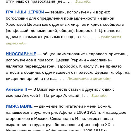
отличных от православия (не… …
Википедия
ГРАНИЦЫ ЦЕРКВИ
— термин, используемый в христ.
богословии для определения принадлежности к единой
Христовой Церкви как отдельных лиц, так и христ. сообществ
(конфессий, деноминаций, общин). Вопрос о Г. Ц. является
одним из самых актуальных в совр., в т. ч.… …
Православная
энциклопедия
ИНОСЛАВНЫЕ
— общее наименование неправосл. христиан,
используемое в правосл. Церкви (термин «инославие»
является переводом греч. τεροδοξία). К числу И. не принято
относить общины, отделившиеся от правосл. Церкви гл. обр. на
дисциплинарной, а не на… …
Православная энциклопедия
Алексий II
— В Википедии есть статьи о других людях с
именем Алексей II. Патриарх Алексий II …
Википедия
ИМЯСЛАВИЕ
— движение почитателей имени Божия,
начавшееся в рус. мон рях Афона в 1909 1913 гг. и нашедшее
сторонников в России. Связанная с И. полемика нашла
выражение в трудах рус. богословов и философов XX в.
Имяславские споры «Афонская смута» 1909 1913 гг …