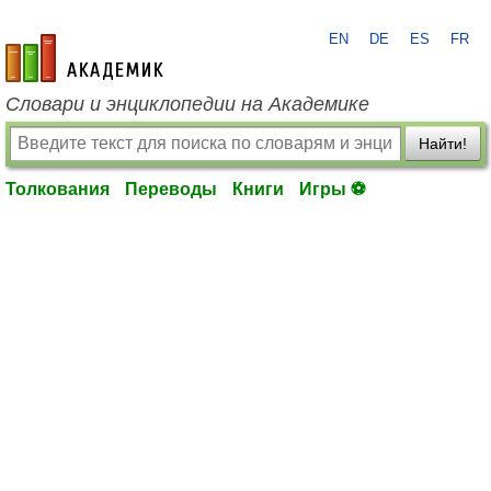
EN
DE
ES
FR
academic.ru
Словари и энциклопедии на Академике
Найти!
Толкования
Переводы
Книги
Игры ⚽