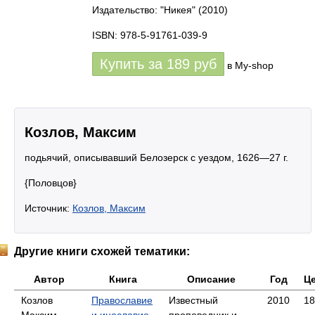
Издательство: "Никея"
(2010)
ISBN: 978-5-91761-039-9
Купить за
189
руб
в My-shop
Козлов, Максим
подьячий, описывавший Белозерск с уездом, 1626—27 г.
{Половцов}
Источник:
Козлов, Максим
Другие книги схожей тематики:
Автор
Книга
Описание
Год
Ц
Козлов
Православие
Известный
2010
18