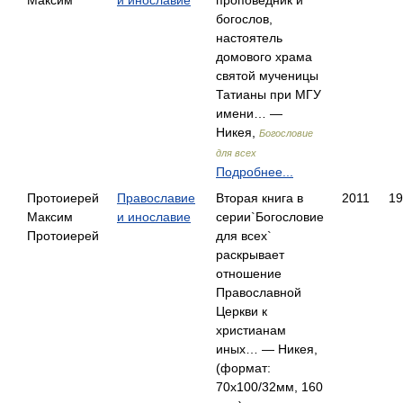
Максим
и инославие
проповедник и
богослов,
настоятель
домового храма
святой мученицы
Татианы при МГУ
имени… —
Никея,
Богословие
для всех
Подробнее...
Протоиерей
Православие
Вторая книга в
2011
19
Максим
и инославие
серии`Богословие
Протоиерей
для всех`
раскрывает
отношение
Православной
Церкви к
христианам
иных… — Никея,
(формат:
70x100/32мм, 160