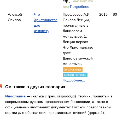
стр.)
Богословие для
Подробнее...
всех
Алексей
Что
Профессор А.И.
2013
80
Осипов
Христианство
Осипов Лекции,
дает
прочитанные в
человеку
Даниловом
монастыре. 1.
Лекция первая.
Что Христианство
дает… —
Данилов мужской
монастырь,
аудиокнига
можно скачать
Подробнее...
См. также в других словарях:
Инославие
— (калька с греч. ἑτεροδοξία) термин, принятый в
современном русском православном богословии, а также в
официальных внутренних документах Русской православной
церкви для обозначения христианских течений (церквей),